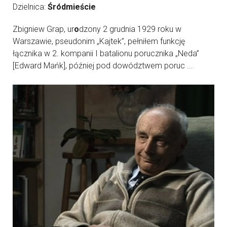
Dzielnica:
Śródmieście
Zbigniew Grap, ur
o
dzony 2 grudnia 1929 roku w
Warszawie, pseudonim „Kajtek”, pełniłem funkcję
łącznika w 2. kompanii I batalionu porucznika „Neda”
[Edward Mańk], później pod dowództwem poruc ...