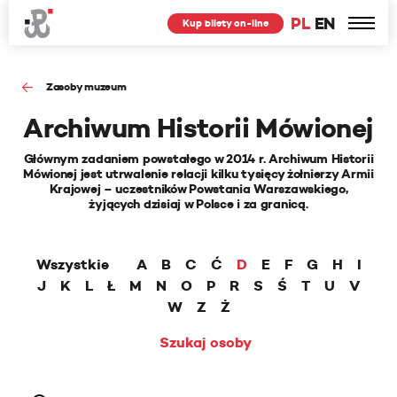
PL
EN
Kup bilety on-line
Zasoby muzeum
Archiwum Historii Mówionej
Głównym zadaniem powstałego w 2014 r. Archiwum Historii
Mówionej jest utrwalenie relacji kilku tysięcy żołnierzy Armii
Krajowej – uczestników Powstania Warszawskiego,
żyjących dzisiaj w Polsce i za granicą.
Wszystkie
A
B
C
Ć
D
E
F
G
H
I
J
K
L
Ł
M
N
O
P
R
S
Ś
T
U
V
W
Z
Ż
Szukaj osoby