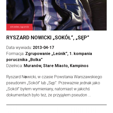
strzelec, łącznik
RYSZARD NOWICKI „SOKÓŁ”, „SĘP”
Data wywiadu:
2013-04-17
Formacja:
Zgrupowanie „Leśnik”, 1. kompania
porucznika „Bolka”
Dzielnica:
Muranów, Stare Miasto, Kampinos
Ryszard N
o
wicki, w czasie Powstania Warszawskiego
pseudonim „Sokół” lub „Sęp”. Przeważnie jednak jako
„Sokół” byłem wymieniany, natomiast w jakichś
dokumentach było też, że przyjąłem pseudon ...