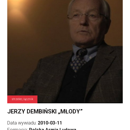
strzelec, łącznik
JERZY DEMBIŃSKI „MŁODY”
Data wywiadu:
2010-03-11
Formacja:
Polska Armia Ludowa