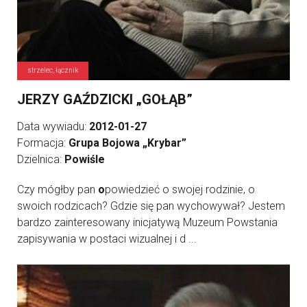
strzelec, łącznik
JERZY GAŹDZICKI „GOŁĄB”
Data wywiadu:
2012-01-27
Formacja:
Grupa Bojowa „Krybar”
Dzielnica:
Powiśle
Czy mógłby pan
o
powiedzieć o swojej rodzinie, o
swoich rodzicach? Gdzie się pan wychowywał? Jestem
bardzo zainteresowany inicjatywą Muzeum Powstania
zapisywania w postaci wizualnej i d ...