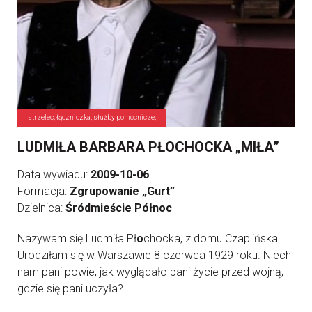
strzelec, łączniczka, służby pomocnicze;
LUDMIŁA BARBARA PŁOCHOCKA „MIŁA”
Data wywiadu:
2009-10-06
Formacja:
Zgrupowanie „Gurt”
Dzielnica:
Śródmieście Północ
Nazywam się Ludmiła Pł
o
chocka, z domu Czaplińska.
Urodziłam się w Warszawie 8 czerwca 1929 roku. Niech
nam pani powie, jak wyglądało pani życie przed wojną,
gdzie się pani uczyła? ...