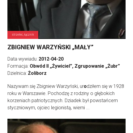
strzelec, łącznik
ZBIGNIEW WARZYŃSKI „MAŁY”
Data wywiadu:
2012-04-20
Formacja:
Obwód II „Żywiciel”, Zgrupowanie „Żubr”
Dzielnica:
Żoliborz
Nazywam się Zbigniew Warzyński, ur
o
dziłem się w 1928
roku w Warszawie. Pochodzę z rodziny o głębokich
korzeniach patriotycznych. Dziadek był powstańcem
styczniowym, ojciec legionistą, wierni ...