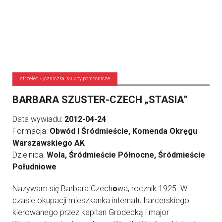
strzelec, łączniczka, służby pomocnicze
BARBARA SZUSTER-CZECH „STASIA”
Data wywiadu:
2012-04-24
Formacja:
Obwód I Śródmieście, Komenda Okręgu
Warszawskiego AK
Dzielnica:
Wola, Śródmieście Północne, Śródmieście
Południowe
Nazywam się Barbara Czech
o
wa, rocznik 1925. W
czasie okupacji mieszkanka internatu harcerskiego
kierowanego przez kapitan Grodecką i major