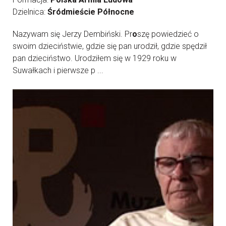
Dzielnica:
Śródmieście Północne
Nazywam się Jerzy Dembiński. Pr
o
szę powiedzieć o
swoim dzieciństwie, gdzie się pan urodził, gdzie spędził
pan dzieciństwo. Urodziłem się w 1929 roku w
Suwałkach i pierwsze p ...