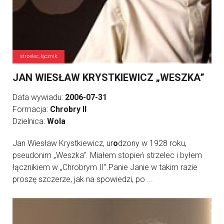
strzelec, łącznik
JAN WIESŁAW KRYSTKIEWICZ „WESZKA”
Data wywiadu:
2006-07-31
Formacja:
Chrobry II
Dzielnica:
Wola
Jan Wiesław Krystkiewicz, ur
o
dzony w 1928 roku,
pseudonim „Weszka”. Miałem stopień strzelec i byłem
łącznikiem w „Chrobrym II”.Panie Janie w takim razie
proszę szczerze, jak na spowiedzi, po ...