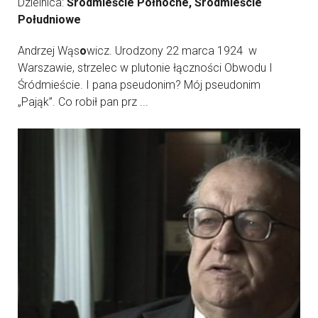
Dzielnica:
Śródmieście Północne, Śródmieście
Południowe
Andrzej Wąs
o
wicz. Urodzony 22 marca 1924 w
Warszawie, strzelec w plutonie łączności Obwodu I
Śródmieście. I pana pseudonim? Mój pseudonim
„Pająk”. Co robił pan prz ...