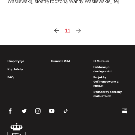
Wasilewską, siostrę rodzoną Wandy Wasilewskiej, tej ...
11
Ekspozycja
Tłumacz PJM
O Muzeum
Deklaracja
Kup bilety
dostępności
FAQ
Projekty
dofinansowane z
MKiDN
Standardy ochrony
małoletnich