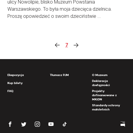
ulicy Nowolipie, blisko Muzeum Powstania
Warszawskiego. To była moja dziecięca dzielnica.
Proszę opowiedzieć o swoim dzieciństwie ...
7
Ekspozycja
Tłumacz PJM
O Muzeum
Deklaracja
Kup bilety
dostępności
FAQ
Projekty
dofinansowane z
MKiDN
Standardy ochrony
małoletnich