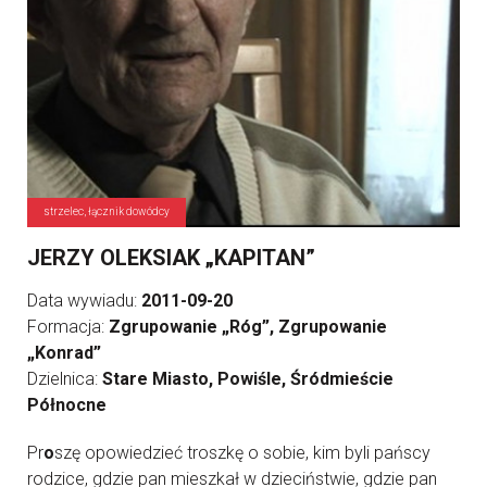
strzelec, łącznik dowódcy
JERZY OLEKSIAK „KAPITAN”
Data wywiadu:
2011-09-20
Formacja:
Zgrupowanie „Róg”, Zgrupowanie
„Konrad”
Dzielnica:
Stare Miasto, Powiśle, Śródmieście
Północne
Pr
o
szę opowiedzieć troszkę o sobie, kim byli pańscy
rodzice, gdzie pan mieszkał w dzieciństwie, gdzie pan