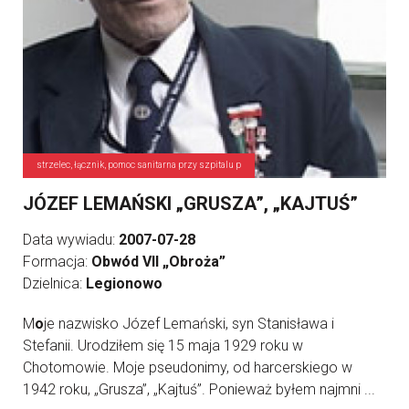
strzelec, łącznik, pomoc sanitarna przy szpitalu p
JÓZEF LEMAŃSKI „GRUSZA”, „KAJTUŚ”
Data wywiadu:
2007-07-28
Formacja:
Obwód VII „Obroża”
Dzielnica:
Legionowo
M
o
je nazwisko Józef Lemański, syn Stanisława i
Stefanii. Urodziłem się 15 maja 1929 roku w
Chotomowie. Moje pseudonimy, od harcerskiego w
1942 roku, „Grusza”, „Kajtuś”. Ponieważ byłem najmni ...