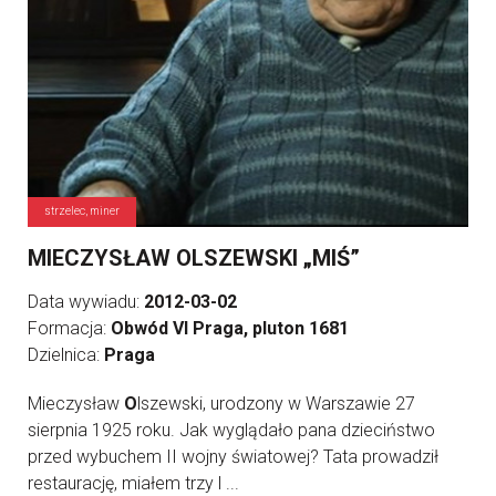
strzelec, miner
MIECZYSŁAW OLSZEWSKI „MIŚ”
Data wywiadu:
2012-03-02
Formacja:
Obwód VI Praga, pluton 1681
Dzielnica:
Praga
Mieczysław
O
lszewski, urodzony w Warszawie 27
sierpnia 1925 roku. Jak wyglądało pana dzieciństwo
przed wybuchem II wojny światowej? Tata prowadził
restaurację, miałem trzy l ...