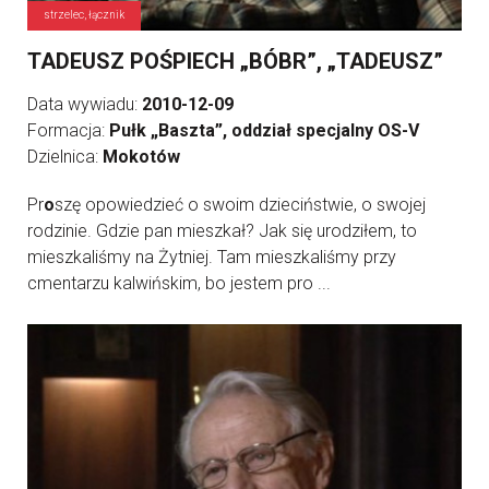
strzelec, łącznik
TADEUSZ POŚPIECH „BÓBR”, „TADEUSZ”
Data wywiadu:
2010-12-09
Formacja:
Pułk „Baszta”, oddział specjalny OS-V
Dzielnica:
Mokotów
Pr
o
szę opowiedzieć o swoim dzieciństwie, o swojej
rodzinie. Gdzie pan mieszkał? Jak się urodziłem, to
mieszkaliśmy na Żytniej. Tam mieszkaliśmy przy
cmentarzu kalwińskim, bo jestem pro ...