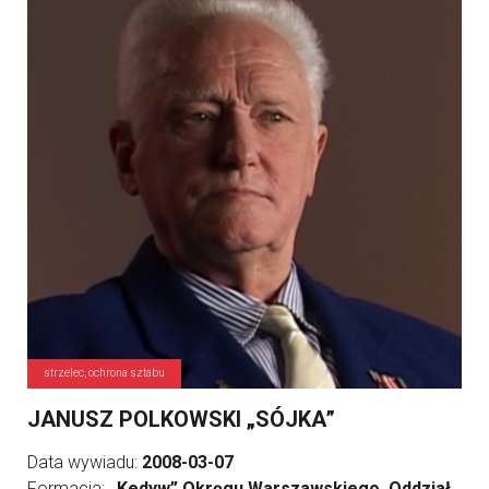
strzelec, ochrona sztabu
JANUSZ POLKOWSKI „SÓJKA”
Data wywiadu:
2008-03-07
Formacja:
„Kedyw” Okręgu Warszawskiego, Oddział