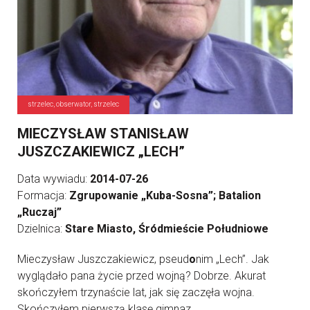
strzelec, obserwator, strzelec
MIECZYSŁAW STANISŁAW
JUSZCZAKIEWICZ „LECH”
Data wywiadu:
2014-07-26
Formacja:
Zgrupowanie „Kuba-Sosna”; Batalion
„Ruczaj”
Dzielnica:
Stare Miasto, Śródmieście Południowe
Mieczysław Juszczakiewicz, pseud
o
nim „Lech”. Jak
wyglądało pana życie przed wojną? Dobrze. Akurat
skończyłem trzynaście lat, jak się zaczęła wojna.
Skończyłem pierwszą klasę gimnaz ...