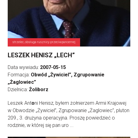
strzelec, obsługa rusznicy przeciwpancernej
LESZEK HENISZ „LECH”
Data wywiadu:
2007-05-15
Formacja:
Obwód „Żywiciel”, Zgrupowanie
„Żaglowiec”
Dzielnica:
Żoliborz
Leszek Ant
o
ni Henisz, byłem żołnierzem Armii Krajowej
w Obwodzie „Żywiciel”, Zgrupowanie „Żaglowiec”, pluton
209., 3. drużyna operacyjna. Proszę powiedzieć o
rodzinie, w której się pan uro ...