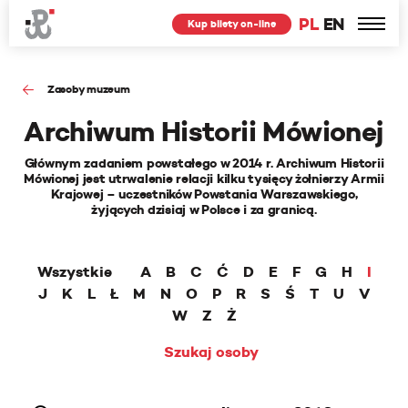
PL
EN
Kup bilety on-line
Zasoby muzeum
Archiwum Historii Mówionej
Głównym zadaniem powstałego w 2014 r. Archiwum Historii
Mówionej jest utrwalenie relacji kilku tysięcy żołnierzy Armii
Krajowej – uczestników Powstania Warszawskiego,
żyjących dzisiaj w Polsce i za granicą.
Wszystkie
A
B
C
Ć
D
E
F
G
H
I
J
K
L
Ł
M
N
O
P
R
S
Ś
T
U
V
W
Z
Ż
Szukaj osoby