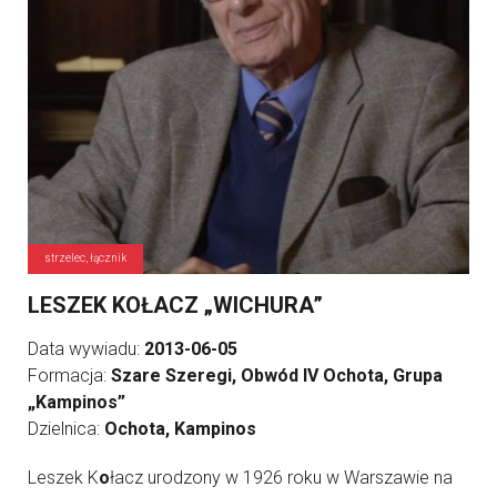
strzelec, łącznik
LESZEK KOŁACZ „WICHURA”
Data wywiadu:
2013-06-05
Formacja:
Szare Szeregi, Obwód IV Ochota, Grupa
„Kampinos”
Dzielnica:
Ochota, Kampinos
Leszek K
o
łacz urodzony w 1926 roku w Warszawie na