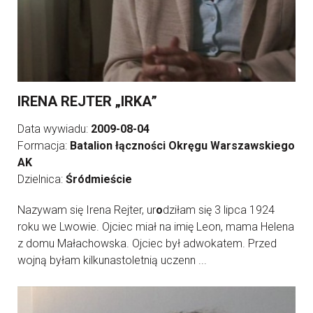
IRENA REJTER „IRKA”
Data wywiadu:
2009-08-04
Formacja:
Batalion łączności Okręgu Warszawskiego
AK
Dzielnica:
Śródmieście
Nazywam się Irena Rejter, ur
o
dziłam się 3 lipca 1924
roku we Lwowie. Ojciec miał na imię Leon, mama Helena
z domu Małachowska. Ojciec był adwokatem. Przed
wojną byłam kilkunastoletnią uczenn ...