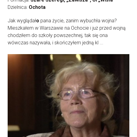
Dzielnica:
Ochota
Jak wyglądał
o
pana życie, zanim wybuchła wojna?
Mieszkałem w Warszawie na Ochocie i już przed wojną
chodziłem do szkoły powszechnej, tak się ona
wówczas nazywała, i skończyłem jedną kl ...