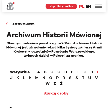
PL
EN
Kup bilety on-line
Zasoby muzeum
Archiwum Historii Mówionej
Głównym zadaniem powstałego w 2014 r. Archiwum Historii
Mówionej jest utrwalenie relacji kilku tysięcy żołnierzy Armii
Krajowej – uczestników Powstania Warszawskiego,
żyjących dzisiaj w Polsce i za granicą.
Wszystkie
A
B
C
Ć
D
E
F
G
H
I
J
K
L
Ł
M
N
O
P
R
S
Ś
T
U
V
W
Z
Ż
Szukaj osoby