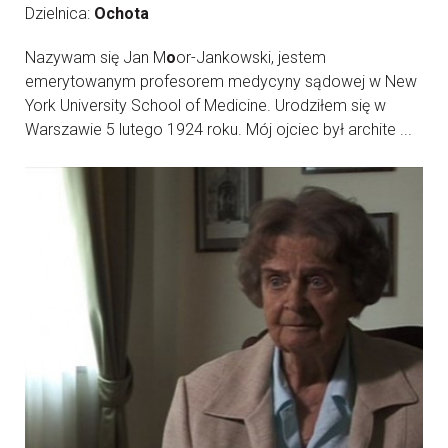
Dzielnica:
Ochota
Nazywam się Jan M
o
or-Jankowski, jestem
emerytowanym profesorem medycyny sądowej w New
York University School of Medicine. Urodziłem się w
Warszawie 5 lutego 1924 roku. Mój ojciec był archite ...