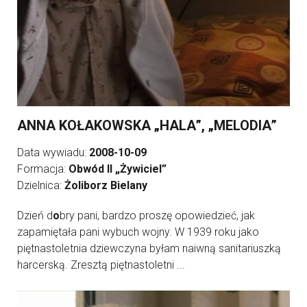
ANNA KOŁAKOWSKA „HALA”, „MELODIA”
Data wywiadu:
2008-10-09
Formacja:
Obwód II „Żywiciel”
Dzielnica:
Żoliborz Bielany
Dzień d
o
bry pani, bardzo proszę opowiedzieć, jak
zapamiętała pani wybuch wojny. W 1939 roku jako
piętnastoletnia dziewczyna byłam naiwną sanitariuszką
harcerską. Zresztą piętnastoletni ...