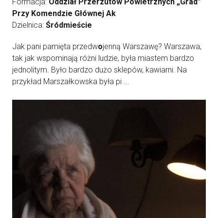
Formacja:
Oddział Przerzutów Powietrznych „Grad”
Przy Komendzie Głównej Ak
Dzielnica:
Śródmieście
Jak pani pamięta przedw
o
jenną Warszawę? Warszawa,
tak jak wspominają różni ludzie, była miastem bardzo
jednolitym. Było bardzo dużo sklepów, kawiarni. Na
przykład Marszałkowska była pi ...