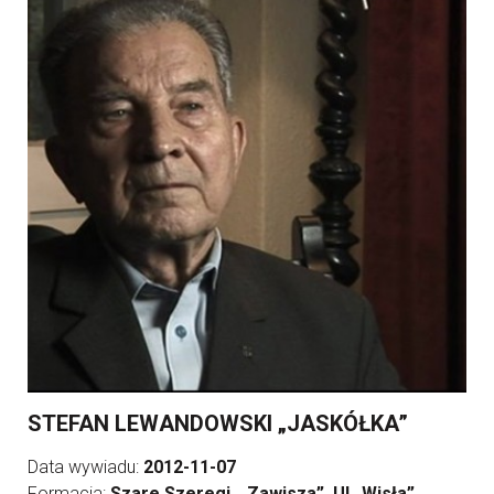
STEFAN LEWANDOWSKI „JASKÓŁKA”
Data wywiadu:
2012-11-07
Formacja:
Szare Szeregi, „Zawisza”, Ul „Wisła”