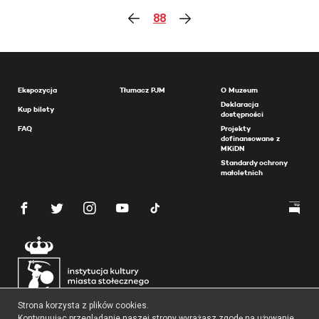
88
Ekspozycja
Tłumacz PJM
O Muzeum
Deklaracja
Kup bilety
dostępności
FAQ
Projekty
dofinansowane z
MKiDN
Standardy ochrony
małoletnich
Strona korzysta z plików cookies.
Kontynuując przeglądanie naszej strony wyrażasz zgodę na używanie