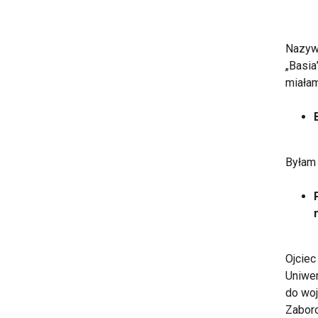
Nazywa
„Basia
miałam
Byłam 
Ojciec
Uniwer
do woj
Zaboro