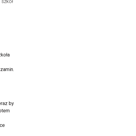
m szkół
zkoła
gzamin.
eraz by
potem
hce