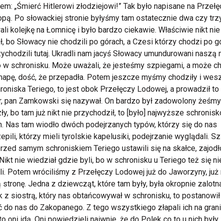
em: „Śmierć Hitlerowi złodziejowi!” Tak było napisane na Przeł
pą. Po słowackiej stronie byłyśmy tam ostatecznie dwa czy trzy
li kolejkę na Łomnicę i było bardzo ciekawie. Właściwie nikt nie
ł, bo Słowacy nie chodzili po górach, a Czesi którzy chodzi po g
zychodzili tutaj. Ukradli nam jacyś Słowacy umundurowani naszą
o w schronisku. Może uważali, że jesteśmy szpiegami, a może ch
apę, dość, że przepadła. Potem jeszcze myśmy chodziły i wes
roniska Teriego, to jest obok Przełęczy Lodowej, a prowadził to
, pan Zamkowski się nazywał. On bardzo był zadowolony żeśmy
ły, bo tam już nikt nie przychodził, to [było] najwyższe schronis
h. Nas tam wiodło dwóch podejrzanych typów, którzy się do nas
pili, którzy mieli tyrolskie kapelusiki, podejrzanie wyglądali. Szli
 przed samym schroniskiem Teriego ustawili się na skałce, zajodł
. Nikt nie wiedział gdzie byli, bo w schronisku u Teriego też się ni
li. Potem wróciliśmy z Przełęczy Lodowej już do Jaworzyny, już
 stronę. Jedna z dziewcząt, które tam były, była okropnie zalotn
 z siostrą, który nas obtańcowywał w schronisku, to postanowił
 do nas do Zakopanego. Z tego wszystkiego złapali ich na grani
to oni idą. Oni powiedzieli naiwnie, że do Polek co to u nich były 