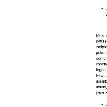
Mnie s
patrzę
zaśpie
pokole
domu i
chocia
legend
Nawet 
ubrank
ubrani
jeszcz