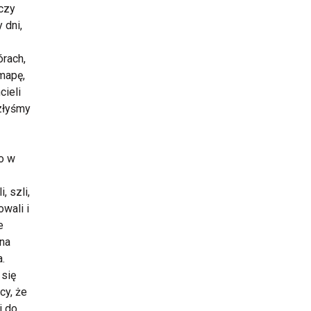
ęczy
 dni,
órach,
 mapę,
cieli
złyśmy
ko w
, szli,
owali i
e
 na
a.
 się
cy, że
i do