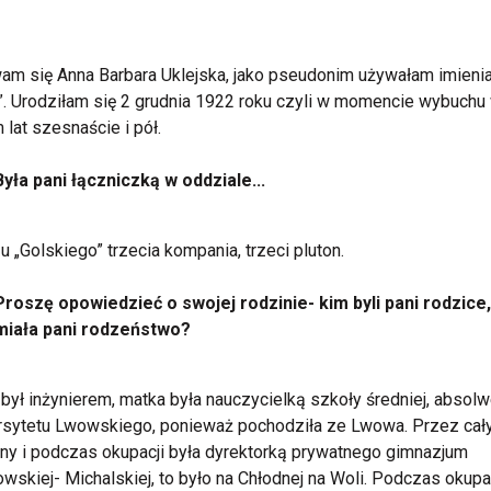
m się Anna Barbara Uklejska, jako pseudonim używałam imieni
”. Urodziłam się 2 grudnia 1922 roku czyli w momencie wybuchu
 lat szesnaście i pół.
Była pani łączniczką w oddziale...
u „Golskiego” trzecia kompania, trzeci pluton.
Proszę opowiedzieć o swojej rodzinie- kim byli pani rodzice,
miała pani rodzeństwo?
 był inżynierem, matka była nauczycielką szkoły średniej, absol
sytetu Lwowskiego, ponieważ pochodziła ze Lwowa. Przez cał
ny i podczas okupacji była dyrektorką prywatnego gimnazjum
wskiej- Michalskiej, to było na Chłodnej na Woli. Podczas okupa