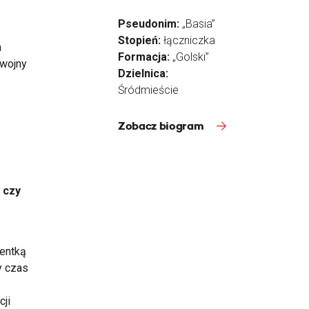
Pseudonim:
„Basia”
Stopień:
łączniczka
a
Formacja:
„Golski”
 wojny
Dzielnica:
Śródmieście
Zobacz biogram
 czy
wentką
y czas
cji