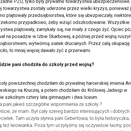
żadne PZU, tylko były prywatne towarzystwa ubezpieczeniowe.
j towarzystwa zostały uderzone przez wielki kryzys, ponieważ 
o plajtowały przedsiębiorstwa, które się ubezpieczały, niektóre
, rzekomo przypadkowo, żeby wziąć odszkodowanie. Wszystkie
ystwa plajtowały, zamykały się, nie miały z czego żyć. Ojciec pó
ał na posadzie w Izbie Skarbowej, a później przed wojną ruszył
iębiorstwem, wytwórnią siatek drucianych. Przez całą okupację 
ęciło, to mniej więcej dawało żyć z przerwami.
Gdzie pani chodziła do szkoły przed wojną?
oły powszechnej chodziłam do prywatnej harcerskiej imienia An
skiego na Kruczej, a potem chodziłam do Królowej Jadwigi w
ie szkolnym cztery lata gimnazjum i dwa liceum.
 pani jakieś szczególne wspomnienia ze szkoły ?
ście, że mam. Był cały szereg bardzo interesujących i dobrych
cielek. Tam uczyła słynna pani Gebertowa, to była historyczka,
ą też lwowianka. Poza tym uczyłyśmy się oczywiście łaciny, p