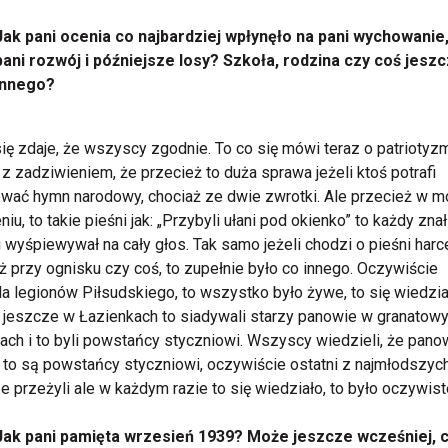
Jak pani ocenia co najbardziej wpłynęło na pani wychowanie,
pani rozwój i późniejsze losy? Szkoła, rodzina czy coś jesz
innego?
ię zdaje, że wszyscy zgodnie. To co się mówi teraz o patriotyzm
 z zadziwieniem, że przecież to duża sprawa jeżeli ktoś potrafi
wać hymn narodowy, chociaż ze dwie zwrotki. Ale przecież w 
niu, to takie pieśni jak: „Przybyli ułani pod okienko” to każdy znał
 wyśpiewywał na cały głos. Tak samo jeżeli chodzi o pieśni harc
ż przy ognisku czy coś, to zupełnie było co innego. Oczywiście
a legionów Piłsudskiego, to wszystko było żywe, to się wiedzia
jeszcze w Łazienkach to siadywali starzy panowie w granatow
ach i to byli powstańcy styczniowi. Wszyscy wiedzieli, że pano
, to są powstańcy styczniowi, oczywiście ostatni z najmłodszych
e przeżyli ale w każdym razie to się wiedziało, to było oczywist
Jak pani pamięta wrzesień 1939? Może jeszcze wcześniej, c