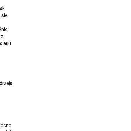
jak
 się
źniej
 z
siatki
drzeja
odobno