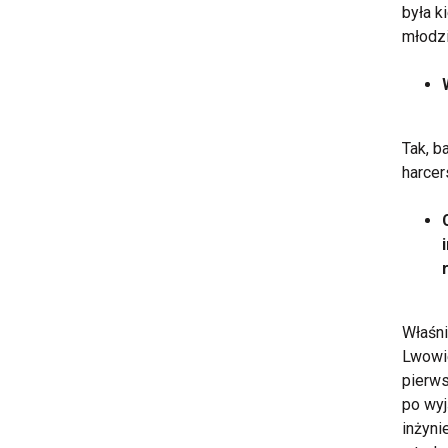
była k
młodzi
Tak, b
harcer
Właśni
Lwowie
pierws
po wyj
inżyni