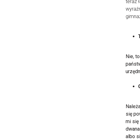
teraz 
wyraźn
gimnaz
Nie, t
państw
urzędn
Należa
się po
mi się
dwanaś
albo s