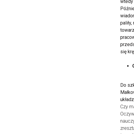
wtedy 
Późnie
wiadom
paliły
towarz
pracow
przeds
się kr
Do szk
Małkow
układz
Czy ma
Oczywi
nauczy
zreszt