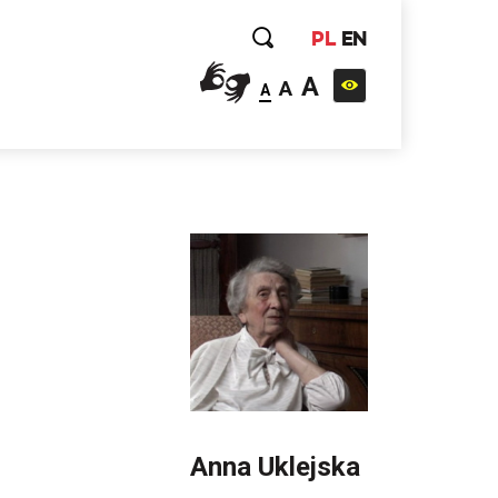
PL
EN
A
A
A
Anna Uklejska