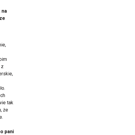
 na
cze
ie,
moim
 z
erskie,
ło.
ych
wie tak
, że
e.
o pani