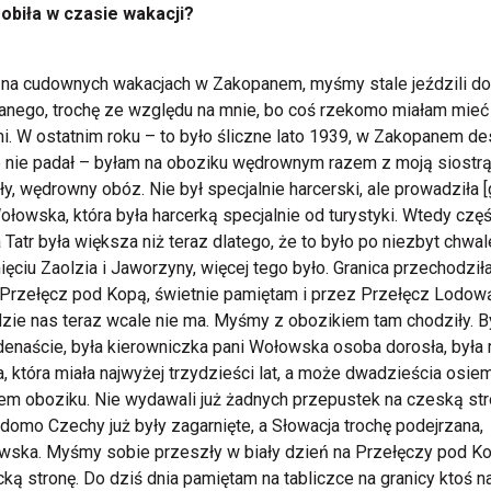
robiła w czasie wakacji?
na cudownych wakacjach w Zakopanem, myśmy stale jeździli do
nego, trochę ze względu na mnie, bo coś rzekomo miałam mieć
i. W ostatnim roku – to było śliczne lato 1939, w Zakopanem d
 nie padał – byłam na oboziku wędrownym razem z moją siostrą
ły, wędrowny obóz. Nie był specjalnie harcerski, ale prowadziła [
ołowska, która była harcerką specjalnie od turystyki. Wtedy czę
 Tatr była większa niż teraz dlatego, że to było po niezbyt chw
ięciu Zaolzia i Jaworzyny, więcej tego było. Granica przechodził
Przełęcz pod Kopą, świetnie pamiętam i przez Przełęcz Lodową
zie nas teraz wcale nie ma. Myśmy z obozikiem tam chodziły. B
denaście, była kierowniczka pani Wołowska osoba dorosła, była
a, która miała najwyżej trzydzieści lat, a może dwadzieścia osiem
em oboziku. Nie wydawali już żadnych przepustek na czeską str
domo Czechy już były zagarnięte, a Słowacja trochę podejrzana,
owska. Myśmy sobie przeszły w biały dzień na Przełęczy pod K
ką stronę. Do dziś dnia pamiętam na tabliczce na granicy ktoś n