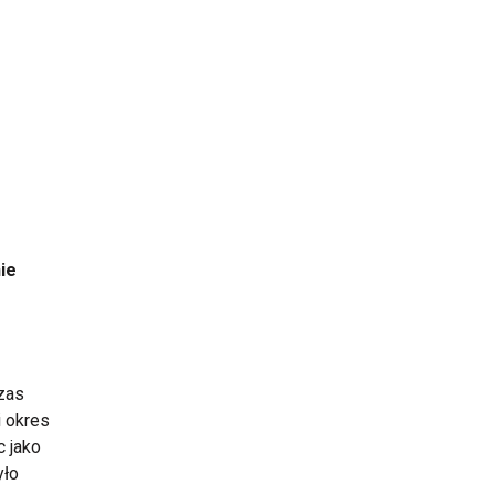
ie
zas
i okres
c jako
yło