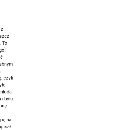
 z
eszcz
. To
go]
ść
alebnym
a
, czyli
yło
 młoda
 i była
onę,
opą na
apisał