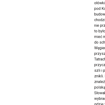
ołówki
pod Ko
budowa
chodzi
nie pr
to był
mieć m
do sch
Węgier
przysz
Tatrac
przycze
szli i
znikli
znaleź
polską
Słowak
wybrać
gdzie 