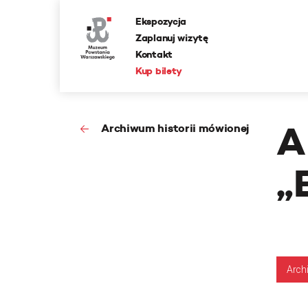
Ekspozycja
Zaplanuj wizytę
Kontakt
Kup bilety
A
Archiwum historii mówionej
„
Arch