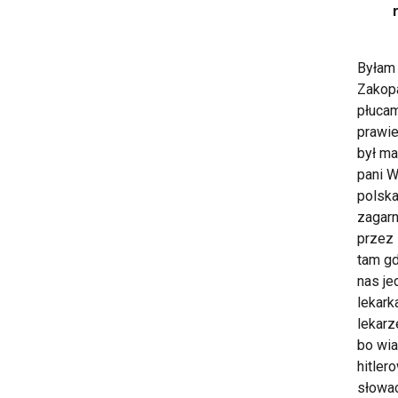
Byłam 
Zakopa
płucam
prawie
był ma
pani W
polska
zagarn
przez 
tam gd
nas je
lekark
lekarz
bo wia
hitler
słowac