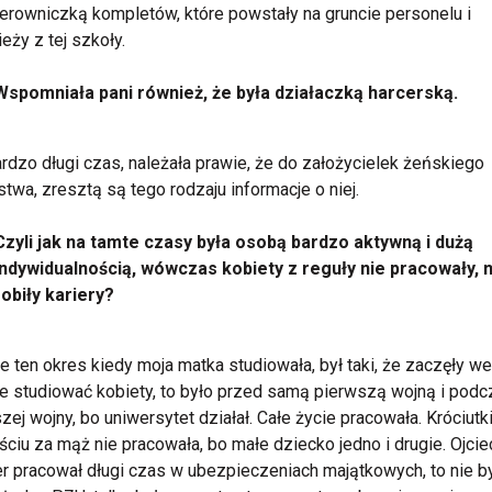
ierowniczką kompletów, które powstały na gruncie personelu i
eży z tej szkoły.
Wspomniała pani również, że była działaczką harcerską.
ardzo długi czas, należała prawie, że do założycielek żeńskiego
stwa, zresztą są tego rodzaju informacje o niej.
Czyli jak na tamte czasy była osobą bardzo aktywną i dużą
indywidualnością, wówczas kobiety z reguły nie pracowały, n
robiły kariery?
e ten okres kiedy moja matka studiowała, był taki, że zaczęły we
 studiować kobiety, to było przed samą pierwszą wojną i podc
zej wojny, bo uniwersytet działał. Całe życie pracowała. Króciutk
ściu za mąż nie pracowała, bo małe dziecko jedno i drugie. Ojcie
er pracował długi czas w ubezpieczeniach majątkowych, to nie b