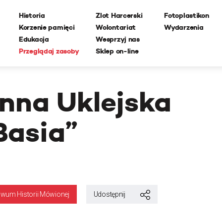
Historia
Zlot Harcerski
Fotoplastikon
Korzenie pamięci
Wolontariat
Wydarzenia
Edukacja
Wesprzyj nas
Przeglądaj zasoby
Sklep on-line
nna Uklejska
Basia”
iwum Historii Mówionej
Udostępnij