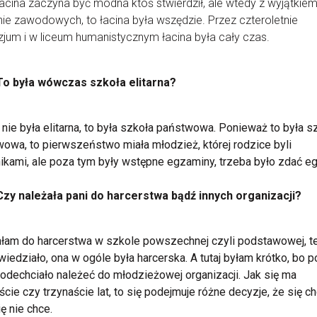
łacina zaczyna być modna ktoś stwierdził, ale wtedy z wyjątkie
ie zawodowych, to łacina była wszędzie. Przez czteroletnie
jum i w liceum humanistycznym łacina była cały czas.
To była wówczas szkoła elitarna?
o nie była elitarna, to była szkoła państwowa. Ponieważ to była s
owa, to pierwszeństwo miała młodzież, której rodzice byli
ikami, ale poza tym były wstępne egzaminy, trzeba było zdać e
Czy należała pani do harcerstwa bądź innych organizacji?
łam do harcerstwa w szkole powszechnej czyli podstawowej, t
wiedziało, ona w ogóle była harcerska. A tutaj byłam krótko, bo 
 odechciało należeć do młodzieżowej organizacji. Jak się ma
cie czy trzynaście lat, to się podejmuje różne decyzje, że się c
ię nie chce.