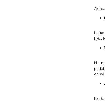
Aleksa
Halina
była, 
Nie, m
podobn
on żył
Biesła