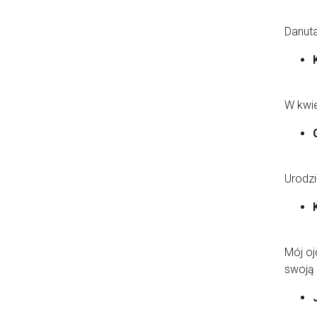
Danut
W kwie
Urodzi
Mój oj
swoją