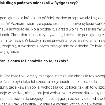
Jak długo państwo mieszkali w Bydgoszczy?
 pamiętam, ale krótko, bo później rodzice przeprowadzili się do
ia. W Poznaniu wiem, że ojciec jeszcze na uniwersytecie kończ
 nauki adwokackie. No a później tuż przed wojną mieszkaliśmy 
cach. Chodziłam do szkoły prywatnej, imienia nie pamiętam już,
ją mi te nazwy. W każdym razie prywatna to była szkoła, tam si
o, zdaje się, trzydzieści złotych miesięcznie od dziecka. To było
wojną, dużo.
Pani siostra też chodziła do tej szkoły?
ak. Ona była rok i cztery miesiące starsza, ale chodziła rok wyżej
. No, to była taka łobuzica, ta moja siostra. Jak poszła do
jum, takie kawały robiła: wchodziła do ubikacji, tak jak to w szk
kacje w rzędzie, nie, a góra jest wolna. No to wchodziła, zamyka
, przechodziła do drugiego przez tą górę i pozamykała od środ
 panią, i tak wszystkie. Później się wydało, kto to, ojca wzywali