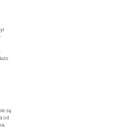
ył
w
ę
 dużo
ole są
ła od
ka,