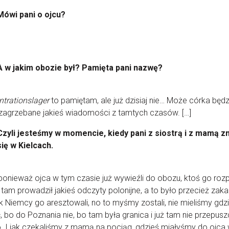
Mówi pani o ojcu?
A w jakim obozie był? Pamięta pani nazwę?
trationslager
to pamiętam, ale już dzisiaj nie… Może córka będz
zagrzebane jakieś wiadomości z tamtych czasów. […]
Czyli jesteśmy w momencie, kiedy pani z siostrą i z mamą zn
się w Kielcach.
 ponieważ ojca w tym czasie już wywieźli do obozu, ktoś go roz
 tam prowadził jakieś odczyty polonijne, a to było przecież zak
ak Niemcy go aresztowali, no to myśmy zostali, nie mieliśmy gdz
, bo do Poznania nie, bo tam była granica i już tam nie przepusz
. I jak czekaliśmy z mamą na pociąg, gdzieś miałyśmy do ojca