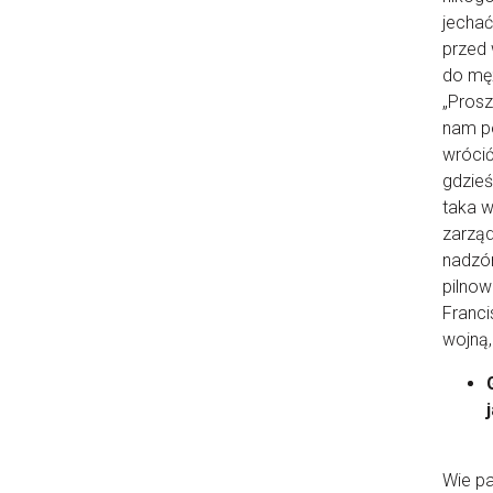
jechać
przed 
do męż
„Prosz
nam po
wrócić
gdzieś
taka w
zarząd
nadzór
pilnow
Franci
wojną,
Wie pa