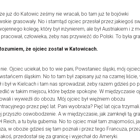
że już do Katowic żeśmy nie wracali, bo tam już te bojówki
owskie grasowały. No i stamtąd ojciec przesłał przez jakiegoś 
ojennego kolegę, który był inżynierem, ale był Austriakiem i z 
pracował, człowieka, żeby nas przywieźć do Polski. To była gra
Rozumiem, że ojciec został w Katowicach.
 nie. Ojciec uciekał, bo to wie pani, Powstaniec śląski, mój ojciec
wstańcem śląskim. No to tam był zapisany już na czarnej liście,
ł i był w Kielcach i tam nas sprowadzał, żeby razem gdzieś po p
iedlić w takim miejscu, które będzie spokojne. W międzyczasie o
owali i wywieźli do obozu. Mój ojciec był więźniem obozu
tracyjnego przez pięć lat. Pani wyobraża? Pięć lat ojca trzymali
j przyszło oswobodzenie. A w międzyczasie, jak zamknęli tą gra
ł Reich, a tu była gubernia. No to ojciec miał tam znajomości, j
za, w obozie gdzieś się tam poznali i przez tego Francuza, prze
jakoś, przedostał się za granicę i wyjechał do Ameryki.