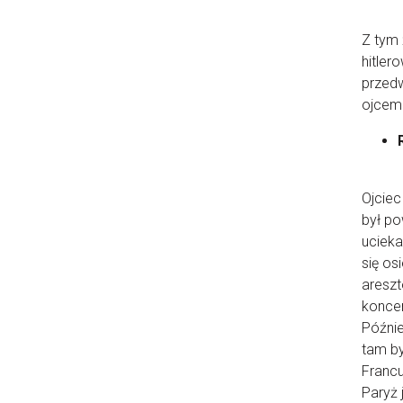
Z tym 
hitler
przedw
ojcem 
Ojciec
był po
ucieka
się os
areszt
koncen
Późnie
tam by
Francu
Paryż 