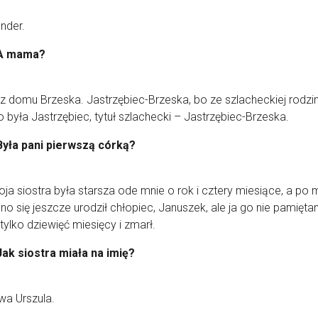
nder.
A mama?
 z domu Brzeska. Jastrzębiec-Brzeska, bo ze szlacheckiej rodzi
to była Jastrzębiec, tytuł szlachecki – Jastrzębiec-Brzeska.
Była pani pierwszą córką?
oja siostra była starsza ode mnie o rok i cztery miesiące, a po 
o się jeszcze urodził chłopiec, Januszek, ale ja go nie pamięta
 tylko dziewięć miesięcy i zmarł.
Jak siostra miała na imię?
wa Urszula.