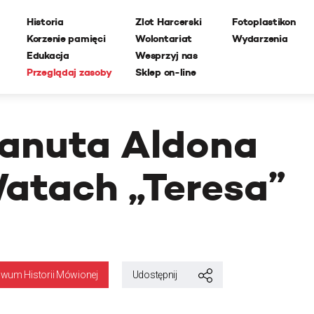
Historia
Zlot Harcerski
Fotoplastikon
Korzenie pamięci
Wolontariat
Wydarzenia
Edukacja
Wesprzyj nas
Przeglądaj zasoby
Sklep on-line
anuta Aldona
atach „Teresa”
iwum Historii Mówionej
Udostępnij