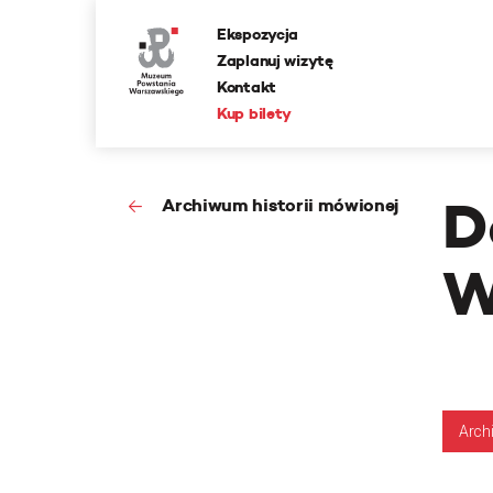
Ekspozycja
Zaplanuj wizytę
Kontakt
Kup bilety
D
Archiwum historii mówionej
W
Arch