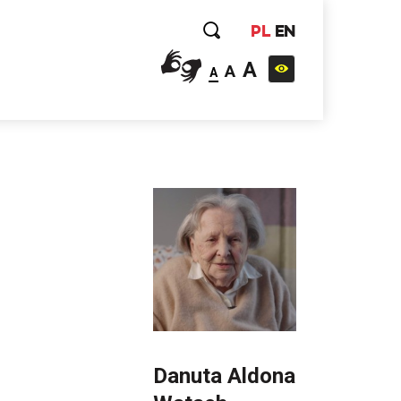
PL
EN
A
A
A
Danuta Aldona