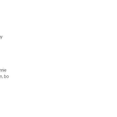
ny
mnie
m, bo