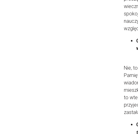
wieczn
spokoj
nauczy
względ
Nie, t
Pamięt
wiadom
mieszk
to wte
przyje
zastał