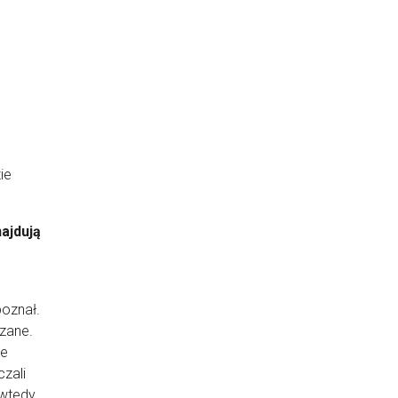
ie
ajdują
poznał.
azane.
ie
czali
 wtedy