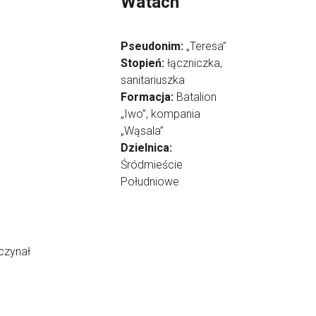
Watach
Pseudonim:
„Teresa”
Stopień:
łączniczka,
sanitariuszka
Formacja:
Batalion
„Iwo”, kompania
„Wąsala”
Dzielnica:
Śródmieście
Południowe
czynał