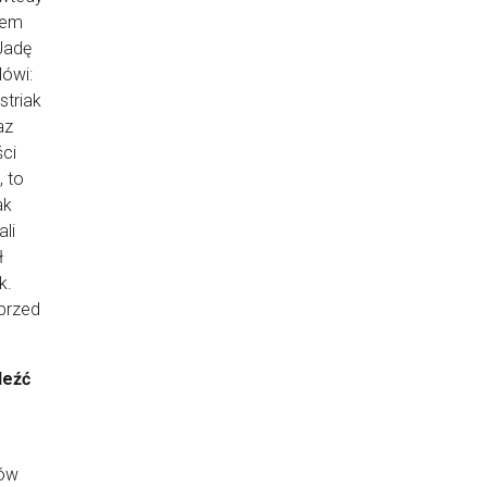
cem
„Jadę
Mówi:
striak
az
ści
, to
ak
li
ł
k.
 przed
leźć
ków