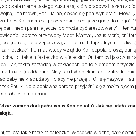
, spotkała mama takiego Austriaka, który pracował razem z oj
wojną, i on mówi: „Pani Halino, dokąd się pani wybiera?”. Mówi: 
a, bo w Kielcach jest, przysłał nam pieniądze i jadę do niego”. 
ę pani, niech pani nie jedzie, bo może być aresztowany”. I ten Au
wiedział, bardzo przyzwoity facet. Mama: „Jezus Maria, ani ter
, bo granica, nie przepuszczą, ani nie ma tutaj żadnych możliwo
 zamieszkać”. I on nas wtedy wziął do Koniecpola, proszę panią
iocha, no, takie miasteczko w Kieleckim. On tam był jako Austri
cą. Tak, takim zarządcą w zakładach, bo to Niemcom przydziela
 nad jakimiś zakładami. Niby taki był opiekun tego zakładu i mia
ać, żeby nie kradli, żeby Polacy nie przejęli… On się nazywał Pauli
szek Paulik. No a ponieważ bardzo przyjaźnił się z moim ojcem
 starał się nam pomóc.
Gdzie zamieszkali państwo w Koniecpolu? Jak się udało zna
jakąś…
ni, to jest takie małe miasteczko, właściwie wiocha, parę dom