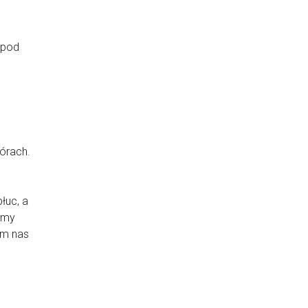
 pod
górach.
,
łuc, a
amy
am nas