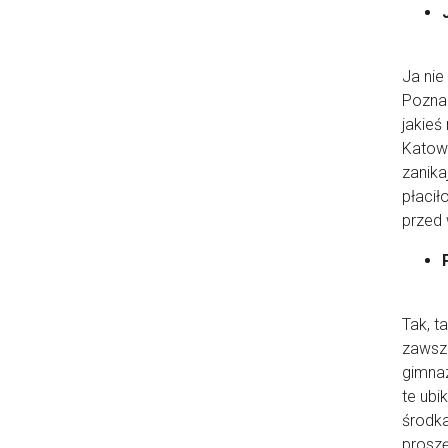
Ja nie
Poznan
jakieś
Katowi
zanika
płacił
przed 
Tak, t
zawsze
gimnaz
te ubi
środka
proszę