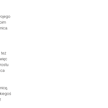
swojego
moim
nica.
 też
 więc
rostu
jca
.
nicę,
akiegoś
z