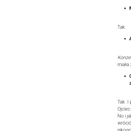
Tak.
Konzen
miała 
Tak. I
Ojciec
No i j
wrócić
nikogo