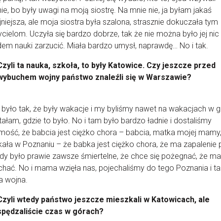
ie, bo były uwagi na moją siostrę. Na mnie nie, ja byłam jakaś
niejsza, ale moja siostra była szalona, strasznie dokuczała tym
cielom. Uczyła się bardzo dobrze, tak że nie można było jej nic
em nauki zarzucić. Miała bardzo umysł, naprawdę… No i tak.
Czyli ta nauka, szkoła, to były Katowice. Czy jeszcze przed
wybuchem wojny państwo znaleźli się w Warszawie?
o było tak, że były wakacje i my byliśmy nawet na wakacjach w 
ałam, gdzie to było. No i tam było bardzo ładnie i dostaliśmy
ość, że babcia jest ciężko chora – babcia, matka mojej mamy
ała w Poznaniu – że babka jest ciężko chora, że ma zapalenie p
dy było prawie zawsze śmiertelne, że chce się pożegnać, że m
chać. No i mama wzięła nas, pojechaliśmy do tego Poznania i t
a wojna.
Czyli wtedy państwo jeszcze mieszkali w Katowicach, ale
spędzaliście czas w górach?