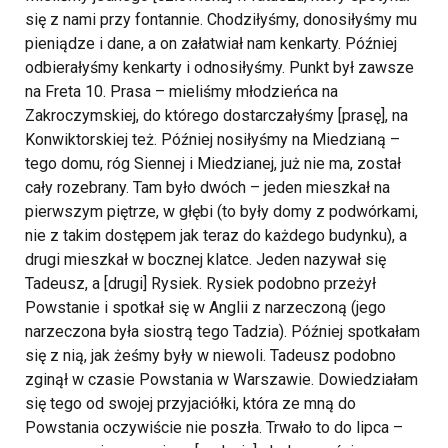
się z nami przy fontannie. Chodziłyśmy, donosiłyśmy mu
pieniądze i dane, a on załatwiał nam kenkarty. Później
odbierałyśmy kenkarty i odnosiłyśmy. Punkt był zawsze
na Freta 10. Prasa – mieliśmy młodzieńca na
Zakroczymskiej, do którego dostarczałyśmy [prasę], na
Konwiktorskiej też. Później nosiłyśmy na Miedzianą –
tego domu, róg Siennej i Miedzianej, już nie ma, został
cały rozebrany. Tam było dwóch – jeden mieszkał na
pierwszym piętrze, w głębi (to były domy z podwórkami,
nie z takim dostępem jak teraz do każdego budynku), a
drugi mieszkał w bocznej klatce. Jeden nazywał się
Tadeusz, a [drugi] Rysiek. Rysiek podobno przeżył
Powstanie i spotkał się w Anglii z narzeczoną (jego
narzeczona była siostrą tego Tadzia). Później spotkałam
się z nią, jak żeśmy były w niewoli. Tadeusz podobno
zginął w czasie Powstania w Warszawie. Dowiedziałam
się tego od swojej przyjaciółki, która ze mną do
Powstania oczywiście nie poszła.
Trwało to do lipca –