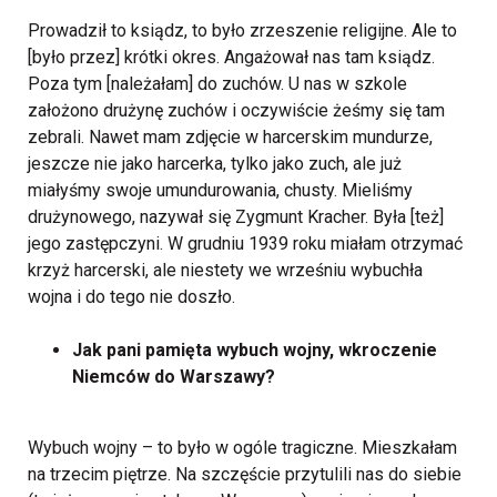
Prowadził to ksiądz, to było zrzeszenie religijne. Ale to
[było przez] krótki okres. Angażował nas tam ksiądz.
Poza tym [należałam] do zuchów. U nas w szkole
założono drużynę zuchów i oczywiście żeśmy się tam
zebrali. Nawet mam zdjęcie w harcerskim mundurze,
jeszcze nie jako harcerka, tylko jako zuch, ale już
miałyśmy swoje umundurowania, chusty. Mieliśmy
drużynowego, nazywał się Zygmunt Kracher. Była [też]
jego zastępczyni. W grudniu 1939 roku miałam otrzymać
krzyż harcerski, ale niestety we wrześniu wybuchła
wojna i do tego nie doszło.
Jak pani pamięta wybuch wojny, wkroczenie
Niemców do Warszawy?
Wybuch wojny – to było w ogóle tragiczne. Mieszkałam
na trzecim piętrze. Na szczęście przytulili nas do siebie