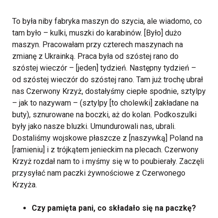
To była niby fabryka maszyn do szycia, ale wiadomo, co
tam było – kulki, muszki do karabinów. [Było] dużo
maszyn. Pracowałam przy czterech maszynach na
zmianę z Ukrainką. Praca była od szóstej rano do
szóstej wieczór – [jeden] tydzień. Następny tydzień –
od szóstej wieczór do szóstej rano. Tam już trochę ubrał
nas Czerwony Krzyż, dostałyśmy ciepłe spodnie, sztylpy
– jak to nazywam – (sztylpy [to cholewki] zakładane na
buty), sznurowane na boczki, aż do kolan. Podkoszulki
były jako nasze bluzki. Umundurowali nas, ubrali.
Dostaliśmy wojskowe płaszcze z [naszywką] Poland na
[ramieniu] i z trójkątem jenieckim na plecach. Czerwony
Krzyż rozdał nam to i myśmy się w to poubierały. Zaczęli
przysyłać nam paczki żywnościowe z Czerwonego
Krzyża.
Czy pamięta pani, co składało się na paczkę?