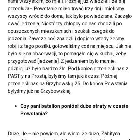
nami wszystkim, co mieli. Później już wiedzieli, że się
przedłuża– Powstanie miało trwać trzy dni i mieliśmy
wszyscy wrócić do domu, tak było powiedziane. Zaczęło
ować jedzenia. Niektórzy chłopcy od nas chodzili po
opuszczonych mieszkaniach i szukali czegoś do
jedzenia. Zawsze coś znaleźli i dopiero wtedy żeśmy
robili z tego posiłki, gotowaliśmy coś na miejscu. Jak nie
było się na obserwacji, to pomagało się w kuchni, żeby
przygotować [jedzenie]. Z jedzeniem było marnie,
później już było bardzo źle. Pod koniec przenieśli nas z
PAST-y na Prostą, byłyśmy tam jakiś czas. Później
przenieśli nas na Grzybowską 25. Do końca Powstania
byłyśmy już na Grzybowskiej.
Czy pani batalion poniósł duże straty w czasie
Powstania?
Duże. Ile – nie powiem, ale wiem, że dużo. Zabitych