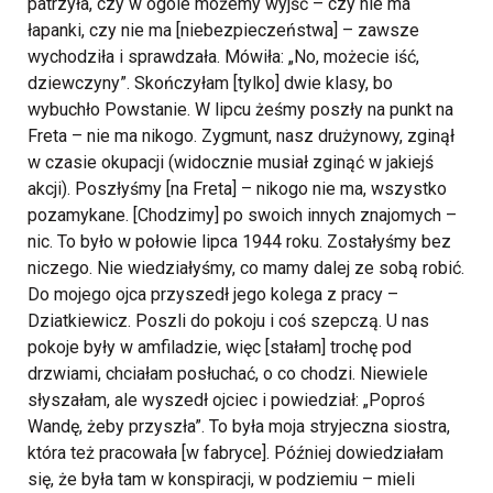
patrzyła, czy w ogóle możemy wyjść – czy nie ma
łapanki, czy nie ma [niebezpieczeństwa] – zawsze
wychodziła i sprawdzała. Mówiła: „No, możecie iść,
dziewczyny”. Skończyłam [tylko] dwie klasy, bo
wybuchło Powstanie.
W lipcu żeśmy poszły na punkt na
Freta – nie ma nikogo. Zygmunt, nasz drużynowy, zginął
w czasie okupacji (widocznie musiał zginąć w jakiejś
akcji). Poszłyśmy [na Freta] – nikogo nie ma, wszystko
pozamykane. [Chodzimy] po swoich innych znajomych –
nic. To było w połowie lipca 1944 roku. Zostałyśmy bez
niczego. Nie wiedziałyśmy, co mamy dalej ze sobą robić.
Do mojego ojca przyszedł jego kolega z pracy –
Dziatkiewicz. Poszli do pokoju i coś szepczą. U nas
pokoje były w amfiladzie, więc [stałam] trochę pod
drzwiami, chciałam posłuchać, o co chodzi. Niewiele
słyszałam, ale wyszedł ojciec i powiedział: „Poproś
Wandę, żeby przyszła”. To była moja stryjeczna siostra,
która też pracowała [w fabryce]. Później dowiedziałam
się, że była tam w konspiracji, w podziemiu – mieli