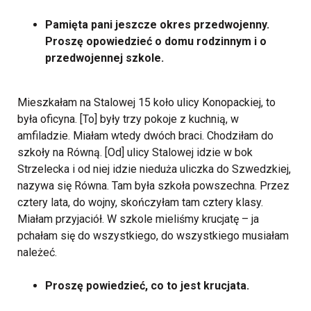
Pamięta pani jeszcze okres przedwojenny.
Proszę opowiedzieć o domu rodzinnym i o
przedwojennej szkole.
Mieszkałam na Stalowej 15 koło ulicy Konopackiej, to
była oficyna. [To] były trzy pokoje z kuchnią, w
amfiladzie. Miałam wtedy dwóch braci. Chodziłam do
szkoły na Równą. [Od] ulicy Stalowej idzie w bok
Strzelecka i od niej idzie nieduża uliczka do Szwedzkiej,
nazywa się Równa. Tam była szkoła powszechna. Przez
cztery lata, do wojny, skończyłam tam cztery klasy.
Miałam przyjaciół. W szkole mieliśmy krucjatę – ja
pchałam się do wszystkiego, do wszystkiego musiałam
należeć.
Proszę powiedzieć, co to jest krucjata.