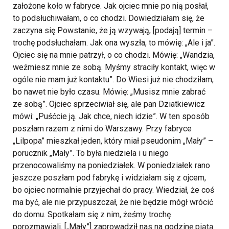
założone koło w fabryce. Jak ojciec mnie po nią posłał,
to podsłuchiwałam, o co chodzi. Dowiedziałam się, że
zaczyna się Powstanie, że ją wzywają, [podają] termin –
trochę podsłuchałam. Jak ona wyszła, to mówię: „Ale i ja”.
Ojciec się na mnie patrzył, o co chodzi. Mówię: „Wandzia,
weźmiesz mnie ze sobą. Myśmy straciły kontakt, więc w
ogóle nie mam już kontaktu”. Do Wiesi już nie chodziłam,
bo nawet nie było czasu. Mówię: „Musisz mnie zabrać
ze sobą”. Ojciec sprzeciwiał się, ale pan Dziatkiewicz
mówi: „Puśćcie ją. Jak chce, niech idzie”. W ten sposób
poszłam razem z nimi do Warszawy. Przy fabryce
„Lilpopa” mieszkał jeden, który miał pseudonim „Mały” –
porucznik „Mały”. To była niedziela i u niego
przenocowaliśmy na poniedziałek. W poniedziałek rano
jeszcze poszłam pod fabrykę i widziałam się z ojcem,
bo ojciec normalnie przyjechał do pracy. Wiedział, że coś
ma być, ale nie przypuszczał, że nie będzie mógł wrócić
do domu. Spotkałam się z nim, żeśmy trochę
porozmawiali. [„Mały”] zaprowadził nas na godzinę piątą