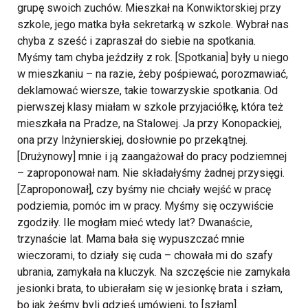
grupę swoich zuchów. Mieszkał na Konwiktorskiej przy
szkole, jego matka była sekretarką w szkole. Wybrał nas
chyba z sześć i zapraszał do siebie na spotkania.
Myśmy tam chyba jeździły z rok. [Spotkania] były u niego
w mieszkaniu – na razie, żeby pośpiewać, porozmawiać,
deklamować wiersze, takie towarzyskie spotkania. Od
pierwszej klasy miałam w szkole przyjaciółkę, która też
mieszkała na Pradze, na Stalowej. Ja przy Konopackiej,
ona przy Inżynierskiej, dosłownie po przekątnej.
[Drużynowy] mnie i ją zaangażował do pracy podziemnej
– zaproponował nam. Nie składałyśmy żadnej przysięgi.
[Zaproponował], czy byśmy nie chciały wejść w pracę
podziemia, pomóc im w pracy. Myśmy się oczywiście
zgodziły. Ile mogłam mieć wtedy lat? Dwanaście,
trzynaście lat. Mama bała się wypuszczać mnie
wieczorami, to działy się cuda – chowała mi do szafy
ubrania, zamykała na kluczyk. Na szczęście nie zamykała
jesionki brata, to ubierałam się w jesionkę brata i szłam,
bo jak żeśmy byli gdzieś umówieni, to [szłam].