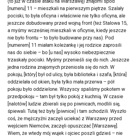
(to już w czasie ataku na Warszawę) znajomi spod
[numeru] 11 – mieszkali na pierwszym piętrze. Szalały
pociski, to była oficyna i właściwie nie tylko oficyna, ale
jeszcze dobudowany przed wojną front (też Stalowa 15,
a myśmy wcześniej mieszkali w oficynie, kiedy jeszcze
nie było frontu – to było budowane przy nas). Pod
[numerem] 11 miałam koleżankę i jej rodzice zaprosili
nas do siebie – bo [u nas] wysoko niebezpiecznie
trzaskały pociski. Myśmy przenieśli się do nich. Jeszcze
jedna rodzina znajomych przeniosła się do nich. W
pokoju, [który] był od ulicy, była biblioteka i szafa, [która]
oddzielała od okien, była tylko mała przerwa – pół
pokoju było oddzielone. Wszyscy spaliśmy pokotem w
przedpokoju – tam był tylko pokój z kuchnią. W czasie
[nalotów] ludzie zbierali się po piwnicach, modlili się,
śpiewali. Tutaj też były [piwnice] i tam schodzili. Wyszło
coś, że mężczyźni zaczęli uciekać z Warszawy przed
wejściem Niemców, zaczęli opuszczać [Warszawę].
Wiem, że wtedy mój wujek i ojciec poszli gdzieś – nie