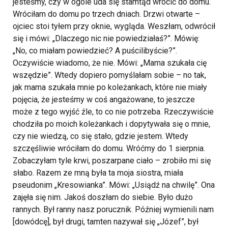
jesteśmy, czy w ogóle uda się stamtąd wrócić do domu.
Wróciłam do domu po trzech dniach. Drzwi otwarte –
ojciec stoi tyłem przy oknie, wygląda. Weszłam, odwrócił
się i mówi: „Dlaczego nic nie powiedziałaś?”. Mówię:
„No, co miałam powiedzieć? A puścilibyście?”.
Oczywiście wiadomo, że nie. Mówi: „Mama szukała cię
wszędzie”. Wtedy dopiero pomyślałam sobie – no tak,
jak mama szukała mnie po koleżankach, które nie miały
pojęcia, że jesteśmy w coś angażowane, to jeszcze
może z tego wyjść źle, to co nie potrzeba. Rzeczywiście
chodziła po moich koleżankach i dopytywała się o mnie,
czy nie wiedzą, co się stało, gdzie jestem. Wtedy
szczęśliwie wróciłam do domu. Wróćmy do 1 sierpnia.
Zobaczyłam tyle krwi, poszarpane ciało – zrobiło mi się
słabo. Razem ze mną była ta moja siostra, miała
pseudonim „Kresowianka”. Mówi: „Usiądź na chwilę”. Ona
zajęła się nim. Jakoś doszłam do siebie. Było dużo
rannych. Był ranny nasz porucznik. Później wymienili nam
[dowódcę], był drugi, tamten nazywał się „Józef”, był