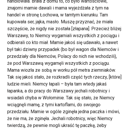
handlowała. Brała z domu to, co było wartościowe,
znajomi mamie dawali i mama wyjeżdżała z tym na
handel w stronę Łochowa, w tamtym kierunku. Tam
kupowała ser, jajka, masło. Muszę przyznać, że miała
szczęście, że nigdy nie została [złapana]. Przecież bliżej
Warszawy, to Niemcy wygarniali wszystkich z pociągu i
odbierali co kto miał. Mamie jakoś się udawało, a nawet
był taki dziwny przypadek (bo był wagon dla Niemców i
przedziały dla Niemców, Polacy do nich nie wchodzili),
że pod Warszawą wygarnęli wszystkich z pociągu.
Mama wiozła ze sobą w worku pół metra ziemniaków.
Tak się jakoś stało, że rozkradli część tych rzeczy, [które]
ludzie mieli. Niemcy łapali – była tam wtedy jakaś
łapanka, a do pracy do Warszawy jechali robotnicy i
wsiadali chyba w Wołominie. Tak się stało, że Niemcy
wciągnęli mamę, z tymi kartoflami, do swojego
przedziału. Mamie w ogóle zginęła jedna paczka i mówi,
że nie ma, że zginęła. Jechali robotnicy, więc Niemcy
twierdzą, że pewnie mogli ukraść tę paczkę, żeby