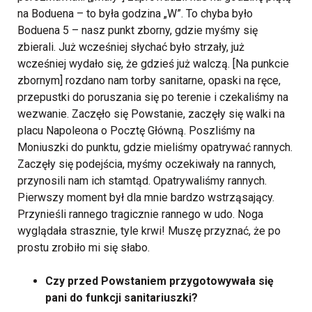
na Boduena – to była godzina „W”. To chyba było
Boduena 5 – nasz punkt zborny, gdzie myśmy się
zbierali. Już wcześniej słychać było strzały, już
wcześniej wydało się, że gdzieś już walczą. [Na punkcie
zbornym] rozdano nam torby sanitarne, opaski na ręce,
przepustki do poruszania się po terenie i czekaliśmy na
wezwanie. Zaczęło się Powstanie, zaczęły się walki na
placu Napoleona o Pocztę Główną. Poszliśmy na
Moniuszki do punktu, gdzie mieliśmy opatrywać rannych.
Zaczęły się podejścia, myśmy oczekiwały na rannych,
przynosili nam ich stamtąd. Opatrywaliśmy rannych.
Pierwszy moment był dla mnie bardzo wstrząsający.
Przynieśli rannego tragicznie rannego w udo. Noga
wyglądała strasznie, tyle krwi! Muszę przyznać, że po
prostu zrobiło mi się słabo.
Czy przed Powstaniem przygotowywała się
pani do funkcji sanitariuszki?