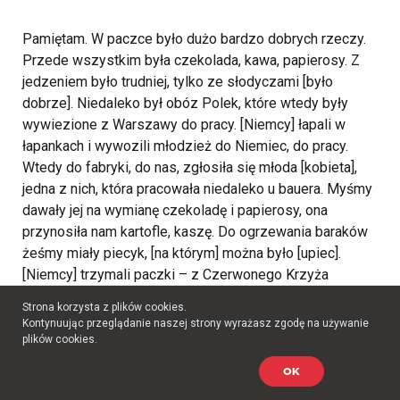
Pamiętam. W paczce było dużo bardzo dobrych rzeczy.
Przede wszystkim była czekolada, kawa, papierosy. Z
jedzeniem było trudniej, tylko ze słodyczami [było
dobrze]. Niedaleko był obóz Polek, które wtedy były
wywiezione z Warszawy do pracy. [Niemcy] łapali w
łapankach i wywozili młodzież do Niemiec, do pracy.
Wtedy do fabryki, do nas, zgłosiła się młoda [kobieta],
jedna z nich, która pracowała niedaleko u bauera. Myśmy
dawały jej na wymianę czekoladę i papierosy, ona
przynosiła nam kartofle, kaszę. Do ogrzewania baraków
żeśmy miały piecyk, [na którym] można było [upiec].
[Niemcy] trzymali paczki – z Czerwonego Krzyża
dostałyśmy chyba dwie paczki. Dopiero jak była
Strona korzysta z plików cookies.
kapitulacja, to na wynos stamtąd wypadło po dwie i pół
Kontynuując przeglądanie naszej strony wyrażasz zgodę na używanie
paczki na osobę (jeszcze w drogę, jak już nas
plików cookies.
wyprowadzali z Altenburga, żeby [być] jak najdalej od
OK
wojsk, które podchodzą pod Altenburg). Mieliśmy