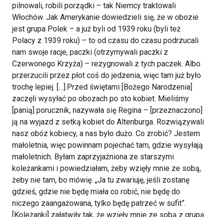
pilnowali, robili porządki – tak Niemcy traktowali
Włochów. Jak Amerykanie dowiedzieli się, że w obozie
jest grupa Polek – a już byli od 1939 roku (byli też
Polacy z 1939 roku) – to od czasu do czasu podrzucali
nam swoje racje, paczki (otrzymywali paczki z
Czerwonego Krzyża) – rezygnowali z tych paczek. Albo
przerzucili przez płot coś do jedzenia, więc tam już było
trochę lepiej. […].Przed świętami [Bożego Narodzenia]
zaczęli wysyłać po obozach po sto kobiet. Mieliśmy
[panią] porucznik, nazywała się Regina – [przeznaczono]
ją na wyjazd z setką kobiet do Altenburga. Rozwiązywali
nasz obóz kobiecy, a nas było dużo. Co zrobić? Jestem
małoletnia, więc powinnam pojechać tam, gdzie wysyłają
małoletnich. Byłam zaprzyjaźniona ze starszymi
koleżankami i powiedziałam, żeby wzięły mnie ze sobą,
żeby nie tam, bo mówię: „Ja tu zwariuję, jeśli zostanę
gdzieś, gdzie nie będę miała co robić, nie będę do
niczego zaangażowana, tylko będę patrzeć w sufit”.
[Koleżanki] załatwiły tak, że wzięły mnie ze sobą z grupą