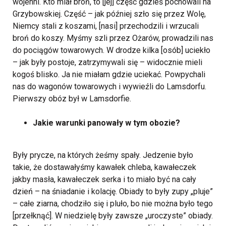
wojenni. Kto miał broń, to [jej] część gdzieś pochowali na
Grzybowskiej. Część – jak później szło się przez Wolę,
Niemcy stali z koszami, [nasi] przechodzili i wrzucali
broń do koszy. Myśmy szli przez Ożarów, prowadzili nas
do pociągów towarowych. W drodze kilka [osób] uciekło
– jak były postoje, zatrzymywali się – widocznie mieli
kogoś blisko. Ja nie miałam gdzie uciekać. Powpychali
nas do wagonów towarowych i wywieźli do Lamsdorfu.
Pierwszy obóz był w Lamsdorfie.
Jakie warunki panowały w tym obozie?
Były prycze, na których żeśmy spały. Jedzenie było
takie, że dostawałyśmy kawałek chleba, kawałeczek
jakby masła, kawałeczek serka i to miało być na cały
dzień – na śniadanie i kolację. Obiady to były zupy „pluje”
– całe ziarna, chodziło się i pluło, bo nie można było tego
[przełknąć]. W niedzielę były zawsze „uroczyste” obiady.