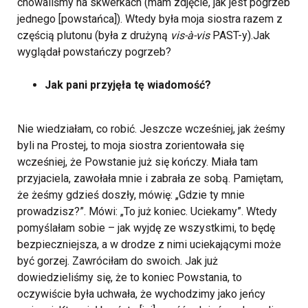
chowaliśmy na skwerkach (mam zdjęcie, jak jest pogrzeb
jednego [powstańca]). Wtedy była moja siostra razem z
częścią plutonu (była z drużyną
vis-à-vis
PAST-y).
Jak
wyglądał powstańczy pogrzeb?
Jak pani przyjęła tę wiadomość?
Nie wiedziałam, co robić. Jeszcze wcześniej, jak żeśmy
byli na Prostej, to moja siostra zorientowała się
wcześniej, że Powstanie już się kończy. Miała tam
przyjaciela, zawołała mnie i zabrała ze sobą. Pamiętam,
że żeśmy gdzieś doszły, mówię: „Gdzie ty mnie
prowadzisz?”. Mówi: „To już koniec. Uciekamy”. Wtedy
pomyślałam sobie – jak wyjdę ze wszystkimi, to będę
bezpieczniejsza, a w drodze z nimi uciekającymi może
być gorzej. Zawróciłam do swoich. Jak już
dowiedzieliśmy się, że to koniec Powstania, to
oczywiście była uchwała, że wychodzimy jako jeńcy