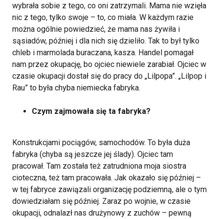
wybrała sobie z tego, co oni zatrzymali. Mama nie wzięła
nic z tego, tylko swoje – to, co miała. W każdym razie
można ogólnie powiedzieć, że mama nas żywiła i
sąsiadów, później i dla nich się dzieliło. Tak to był tylko
chleb i marmolada buraczana, kasza. Handel pomagał
nam przez okupację, bo ojciec niewiele zarabiał. Ojciec w
czasie okupacji dostał się do pracy do „Lilpopa”. „Lilpop i
Rau” to była chyba niemiecka fabryka.
Czym zajmowała się ta fabryka?
Konstrukcjami pociągów, samochodów. To była duża
fabryka (chyba są jeszcze jej ślady). Ojciec tam
pracował. Tam została też zatrudniona moja siostra
cioteczna, też tam pracowała. Jak okazało się później –
w tej fabryce zawiązali organizację podziemną, ale o tym
dowiedziałam się później.
Zaraz po wojnie, w czasie
okupacji, odnalazł nas drużynowy z zuchów – pewną