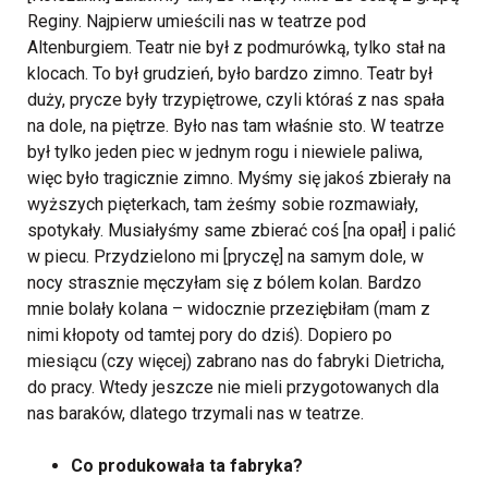
Reginy. Najpierw umieścili nas w teatrze pod
Altenburgiem. Teatr nie był z podmurówką, tylko stał na
klocach. To był grudzień, było bardzo zimno. Teatr był
duży, prycze były trzypiętrowe, czyli któraś z nas spała
na dole, na piętrze. Było nas tam właśnie sto. W teatrze
był tylko jeden piec w jednym rogu i niewiele paliwa,
więc było tragicznie zimno. Myśmy się jakoś zbierały na
wyższych pięterkach, tam żeśmy sobie rozmawiały,
spotykały. Musiałyśmy same zbierać coś [na opał] i palić
w piecu. Przydzielono mi [pryczę] na samym dole, w
nocy strasznie męczyłam się z bólem kolan. Bardzo
mnie bolały kolana – widocznie przeziębiłam (mam z
nimi kłopoty od tamtej pory do dziś). Dopiero po
miesiącu (czy więcej) zabrano nas do fabryki Dietricha,
do pracy. Wtedy jeszcze nie mieli przygotowanych dla
nas baraków, dlatego trzymali nas w teatrze.
Co produkowała ta fabryka?