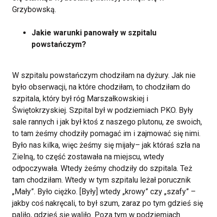
Grzybowską.
Jakie warunki panowały w szpitalu
powstańczym?
W szpitalu powstańczym chodziłam na dyżury. Jak nie
było obserwacji, na które chodziłam, to chodziłam do
szpitala, który był róg Marszałkowskiej i
Świętokrzyskiej. Szpital był w podziemiach PKO. Były
sale rannych i jak był ktoś z naszego plutonu, ze swoich,
to tam żeśmy chodziły pomagać im i zajmować się nimi.
Było nas kilka, więc żeśmy się mijały– jak któraś szła na
Zielną, to część zostawała na miejscu, wtedy
odpoczywała. Wtedy żeśmy chodziły do szpitala. Też
tam chodziłam. Wtedy w tym szpitalu leżał porucznik
„Mały”. Było ciężko. [Były] wtedy „krowy” czy „szafy” –
jakby coś nakręcali, to był szum, zaraz po tym gdzieś się
paliło, gdzieś się waliło. Poza tym w podziemiach