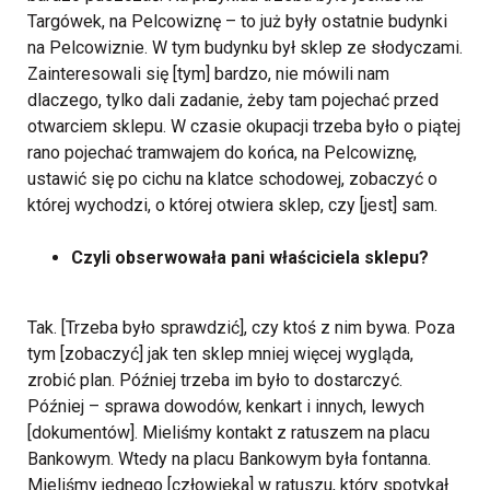
Targówek, na Pelcowiznę – to już były ostatnie budynki
na Pelcowiznie. W tym budynku był sklep ze słodyczami.
Zainteresowali się [tym] bardzo, nie mówili nam
dlaczego, tylko dali zadanie, żeby tam pojechać przed
otwarciem sklepu. W czasie okupacji trzeba było o piątej
rano pojechać tramwajem do końca, na Pelcowiznę,
ustawić się po cichu na klatce schodowej, zobaczyć o
której wychodzi, o której otwiera sklep, czy [jest] sam.
Czyli obserwowała pani właściciela sklepu?
Tak. [Trzeba było sprawdzić], czy ktoś z nim bywa. Poza
tym [zobaczyć] jak ten sklep mniej więcej wygląda,
zrobić plan. Później trzeba im było to dostarczyć.
Później – sprawa dowodów, kenkart i innych, lewych
[dokumentów]. Mieliśmy kontakt z ratuszem na placu
Bankowym. Wtedy na placu Bankowym była fontanna.
Mieliśmy jednego [człowieka] w ratuszu, który spotykał