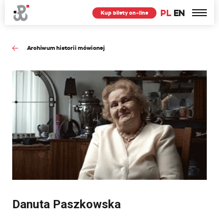
PL
EN
Kup bilety on-line
Archiwum historii mówionej
Danuta Paszkowska