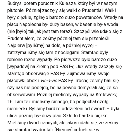
Budrys, potem porucznik Kulesza, który był w naszym
plutonie. Później zaczęły się walki o Prudential. Walki
były ciężkie, zginęło bardzo dużo powstańców. Wtedy na
placu Napoleona był duży basen, w basenie była woda
(nie [było] tak jak jest tam teraz). Szczęśliwie udało się z
Prudentialem, że żeśmy później tam się przenieśli.
Najpierw [byliśmy] na dole, a później wyżej –
zatrzymaliśmy się tam z noclegami. Stamtąd były
robione różne wypady. Po pierwsze było bardzo dużo
[wypadów] na Zielną pod PAST-ę. Już wtedy zaczęły się
stamtąd obserwacje PAST-y. Zajmowaliśmy swoje
placówki obok i
vis-à-vis
PAST-y. Trochę żeśmy bali się,
czy nas nie podejdą, bo na pewno domyślali się, że są
obserwowani. Później mieliśmy wypady na Królewską
16. Tam też mieliśmy rannego, bo podjechał czołg
niemiecki. Byliśmy bardzo oddzieleni od swoich – była
ulica, później był duży plac. Szło to bardzo ciężko.
Mieliśmy dwóch rannych, ale jakoś udało się, że żeśmy
się stamtąd wydostali. [Niemcy] cofnęli się w