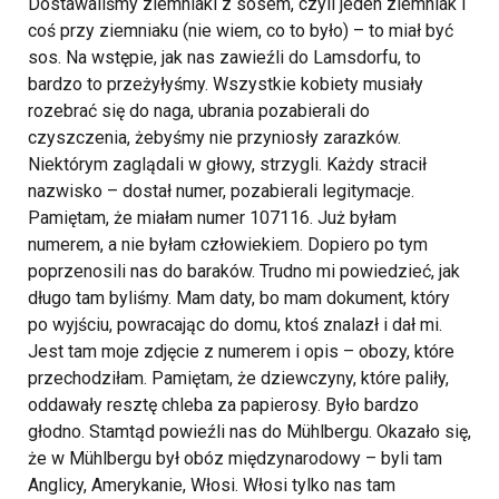
Dostawaliśmy ziemniaki z sosem, czyli jeden ziemniak i
coś przy ziemniaku (nie wiem, co to było) – to miał być
sos. Na wstępie, jak nas zawieźli do Lamsdorfu, to
bardzo to przeżyłyśmy. Wszystkie kobiety musiały
rozebrać się do naga, ubrania pozabierali do
czyszczenia, żebyśmy nie przyniosły zarazków.
Niektórym zaglądali w głowy, strzygli. Każdy stracił
nazwisko – dostał numer, pozabierali legitymacje.
Pamiętam, że miałam numer 107116. Już byłam
numerem, a nie byłam człowiekiem. Dopiero po tym
poprzenosili nas do baraków. Trudno mi powiedzieć, jak
długo tam byliśmy. Mam daty, bo mam dokument, który
po wyjściu, powracając do domu, ktoś znalazł i dał mi.
Jest tam moje zdjęcie z numerem i opis – obozy, które
przechodziłam. Pamiętam, że dziewczyny, które paliły,
oddawały resztę chleba za papierosy. Było bardzo
głodno. Stamtąd powieźli nas do Mühlbergu. Okazało się,
że w Mühlbergu był obóz międzynarodowy – byli tam
Anglicy, Amerykanie, Włosi. Włosi tylko nas tam