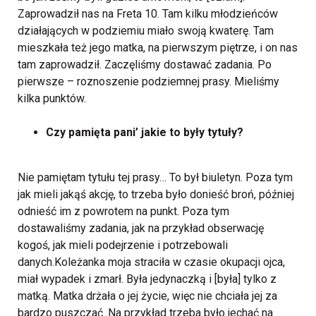
Zaprowadził nas na Freta 10. Tam kilku młodzieńców
działających w podziemiu miało swoją kwaterę. Tam
mieszkała też jego matka, na pierwszym piętrze, i on nas
tam zaprowadził. Zaczęliśmy dostawać zadania. Po
pierwsze – roznoszenie podziemnej prasy. Mieliśmy
kilka punktów.
Czy pamięta pani’ jakie to były tytuły?
Nie pamiętam tytułu tej prasy… To był biuletyn. Poza tym
jak mieli jakąś akcję, to trzeba było donieść broń, później
odnieść im z powrotem na punkt. Poza tym
dostawaliśmy zadania, jak na przykład obserwację
kogoś, jak mieli podejrzenie i potrzebowali
danych.Koleżanka moja straciła w czasie okupacji ojca,
miał wypadek i zmarł. Była jedynaczką i [była] tylko z
matką. Matka drżała o jej życie, więc nie chciała jej za
bardzo puszczać. Na przykład trzeba było jechać na