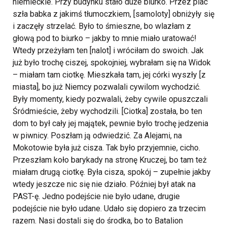
niemieckie. Przy budynku stało duże biurko. Przez plac
szła babka z jakimś tłumoczkiem, [samoloty] obniżyły się
i zaczęły strzelać. Było to śmieszne, bo wlazłam z
głową pod to biurko – jakby to mnie miało uratować!
Wtedy przeżyłam ten [nalot] i wróciłam do swoich.
Jak
już było trochę ciszej, spokojniej, wybrałam się na Widok
– miałam tam ciotkę. Mieszkała tam, jej córki wyszły [z
miasta], bo już Niemcy pozwalali cywilom wychodzić.
Były momenty, kiedy pozwalali, żeby cywile opuszczali
Śródmieście, żeby wychodzili. [Ciotka] została, bo ten
dom to był cały jej majątek, pewnie było trochę jedzenia
w piwnicy. Poszłam ją odwiedzić. Za Alejami, na
Mokotowie była już cisza. Tak było przyjemnie, cicho.
Przeszłam koło barykady na stronę Kruczej, bo tam też
miałam drugą ciotkę. Była cisza, spokój – zupełnie jakby
wtedy jeszcze nic się nie działo. Później był atak na
PAST-ę. Jedno podejście nie było udane, drugie
podejście nie było udane. Udało się dopiero za trzecim
razem. Nasi dostali się do środka, bo to Batalion