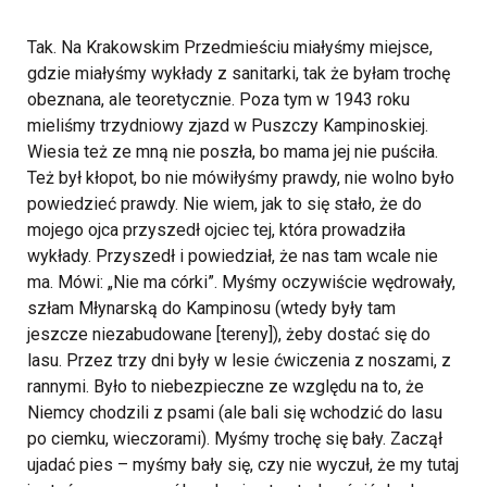
Tak. Na Krakowskim Przedmieściu miałyśmy miejsce,
gdzie miałyśmy wykłady z sanitarki, tak że byłam trochę
obeznana, ale teoretycznie. Poza tym w 1943 roku
mieliśmy trzydniowy zjazd w Puszczy Kampinoskiej.
Wiesia też ze mną nie poszła, bo mama jej nie puściła.
Też był kłopot, bo nie mówiłyśmy prawdy, nie wolno było
powiedzieć prawdy. Nie wiem, jak to się stało, że do
mojego ojca przyszedł ojciec tej, która prowadziła
wykłady. Przyszedł i powiedział, że nas tam wcale nie
ma. Mówi: „Nie ma córki”. Myśmy oczywiście wędrowały,
szłam Młynarską do Kampinosu (wtedy były tam
jeszcze niezabudowane [tereny]), żeby dostać się do
lasu. Przez trzy dni były w lesie ćwiczenia z noszami, z
rannymi. Było to niebezpieczne ze względu na to, że
Niemcy chodzili z psami (ale bali się wchodzić do lasu
po ciemku, wieczorami). Myśmy trochę się bały. Zaczął
ujadać pies – myśmy bały się, czy nie wyczuł, że my tutaj