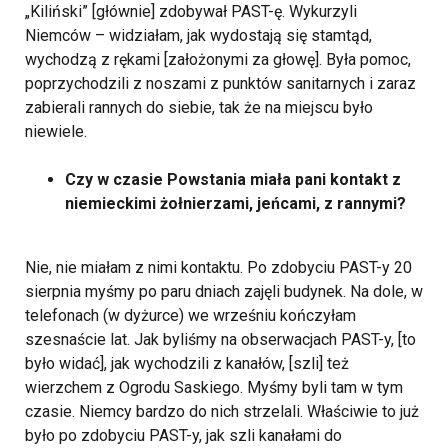
„Kiliński” [głównie] zdobywał PAST-ę. Wykurzyli
Niemców – widziałam, jak wydostają się stamtąd,
wychodzą z rękami [założonymi za głowę]. Była pomoc,
poprzychodzili z noszami z punktów sanitarnych i zaraz
zabierali rannych do siebie, tak że na miejscu było
niewiele.
Czy w czasie Powstania miała pani kontakt z
niemieckimi żołnierzami, jeńcami, z rannymi?
Nie, nie miałam z nimi kontaktu. Po zdobyciu PAST-y 20
sierpnia myśmy po paru dniach zajęli budynek. Na dole, w
telefonach (w dyżurce) we wrześniu kończyłam
szesnaście lat. Jak byliśmy na obserwacjach PAST-y, [to
było widać], jak wychodzili z kanałów, [szli] też
wierzchem z Ogrodu Saskiego. Myśmy byli tam w tym
czasie. Niemcy bardzo do nich strzelali. Właściwie to już
było po zdobyciu PAST-y, jak szli kanałami do