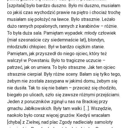
[szpitala] było bardzo duszno. Było mi duszno, musiałam
co jakiś czas wychodzić prawie na piętro i chociaż trochę
musiałam się położyć na ławce. Było strasznie. Leżało
dużo rannych popalonych, rannych z karabinów – różnie.
To była duża sala.
Pamiętam wypadek: młody człowiek
(miał szesnaście czy siedemnaście lat), blondyn,
młodziutki chłopiec. Był w bardzo ciężkim stanie.
Pamiętam, jak przyszedł do niego ojciec, który też
walczył w Powstaniu. Było to tragiczne uczucie –
patrzeć, jak on umiera. To było straszne. Jak ten ojciec
strasznie cierpiał. Były różne sceny. Bałam się tylko tego,
żebym nie została zasypana w jakimś domu, żebym się
nie dusiła. Tak to się nie bałam – przecież się chodziło,
biegało po ulicach, szło się zawsze różnymi przejściami.
Jeden z poruczników zginął u nas na Brackiej przy
gmachu Jabłkowskich. Były tam walki. […]. Wszędzie,
naokoło było coraz więcej gruzów. Kiedyś wracałam
[chyba] z Zielnej, nad plac Zgody nadleciały samoloty