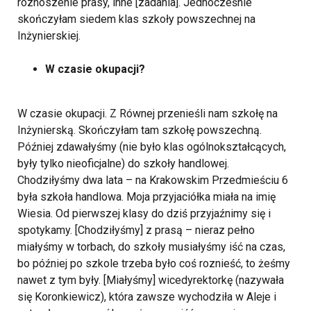
roznoszenie prasy, inne [zadania]. Jednocześnie
skończyłam siedem klas szkoły powszechnej na
Inżynierskiej.
W czasie okupacji?
W czasie okupacji. Z Równej przenieśli nam szkołę na
Inżynierską. Skończyłam tam szkołę powszechną.
Później zdawałyśmy (nie było klas ogólnokształcących,
były tylko nieoficjalne) do szkoły handlowej.
Chodziłyśmy dwa lata – na Krakowskim Przedmieściu 6
była szkoła handlowa. Moja przyjaciółka miała na imię
Wiesia. Od pierwszej klasy do dziś przyjaźnimy się i
spotykamy. [Chodziłyśmy] z prasą – nieraz pełno
miałyśmy w torbach, do szkoły musiałyśmy iść na czas,
bo później po szkole trzeba było coś roznieść, to żeśmy
nawet z tym były. [Miałyśmy] wicedyrektorkę (nazywała
się Koronkiewicz), która zawsze wychodziła w Aleje i