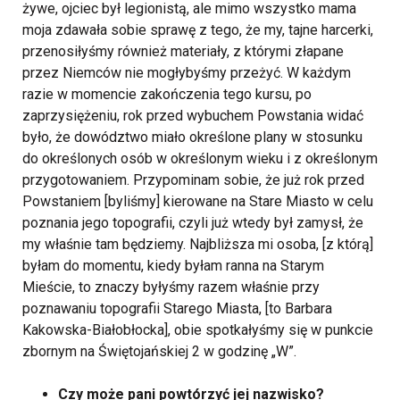
żywe, ojciec był legionistą, ale mimo wszystko mama
moja zdawała sobie sprawę z tego, że my, tajne harcerki,
przenosiłyśmy również materiały, z którymi złapane
przez Niemców nie mogłybyśmy przeżyć. W każdym
razie w momencie zakończenia tego kursu, po
zaprzysiężeniu, rok przed wybuchem Powstania widać
było, że dowództwo miało określone plany w stosunku
do określonych osób w określonym wieku i z określonym
przygotowaniem. Przypominam sobie, że już rok przed
Powstaniem [byliśmy] kierowane na Stare Miasto w celu
poznania jego topografii, czyli już wtedy był zamysł, że
my właśnie tam będziemy. Najbliższa mi osoba, [z którą]
byłam do momentu, kiedy byłam ranna na Starym
Mieście, to znaczy byłyśmy razem właśnie przy
poznawaniu topografii Starego Miasta, [to Barbara
Kakowska-Białobłocka], obie spotkałyśmy się w punkcie
zbornym na Świętojańskiej 2 w godzinę „W”.
Czy może pani powtórzyć jej nazwisko?