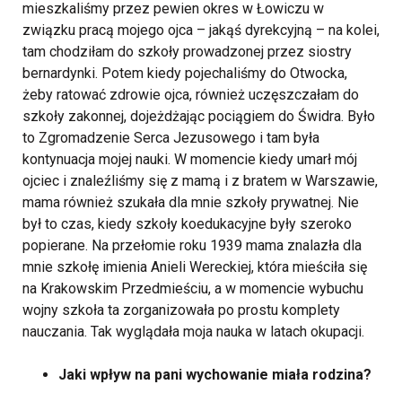
mieszkaliśmy przez pewien okres w Łowiczu w
związku pracą mojego ojca – jakąś dyrekcyjną – na kolei,
tam chodziłam do szkoły prowadzonej przez siostry
bernardynki. Potem kiedy pojechaliśmy do Otwocka,
żeby ratować zdrowie ojca, również uczęszczałam do
szkoły zakonnej, dojeżdżając pociągiem do Świdra. Było
to Zgromadzenie Serca Jezusowego i tam była
kontynuacja mojej nauki. W momencie kiedy umarł mój
ojciec i znaleźliśmy się z mamą i z bratem w Warszawie,
mama również szukała dla mnie szkoły prywatnej. Nie
był to czas, kiedy szkoły koedukacyjne były szeroko
popierane. Na przełomie roku 1939 mama znalazła dla
mnie szkołę imienia Anieli Wereckiej, która mieściła się
na Krakowskim Przedmieściu, a w momencie wybuchu
wojny szkoła ta zorganizowała po prostu komplety
nauczania. Tak wyglądała moja nauka w latach okupacji.
Jaki wpływ na pani wychowanie miała rodzina?