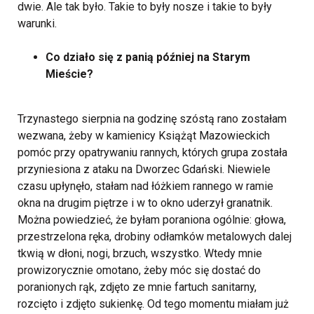
dwie. Ale tak było. Takie to były nosze i takie to były
warunki.
Co działo się z panią później na Starym
Mieście?
Trzynastego sierpnia na godzinę szóstą rano zostałam
wezwana, żeby w kamienicy Książąt Mazowieckich
pomóc przy opatrywaniu rannych, których grupa została
przyniesiona z ataku na Dworzec Gdański. Niewiele
czasu upłynęło, stałam nad łóżkiem rannego w ramie
okna na drugim piętrze i w to okno uderzył granatnik.
Można powiedzieć, że byłam poraniona ogólnie: głowa,
przestrzelona ręka, drobiny odłamków metalowych dalej
tkwią w dłoni, nogi, brzuch, wszystko. Wtedy mnie
prowizorycznie omotano, żeby móc się dostać do
poranionych rąk, zdjęto ze mnie fartuch sanitarny,
rozcięto i zdjęto sukienkę. Od tego momentu miałam już