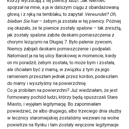
którzy wyrzucają z tej piwnicy ludzi. Jak Niemiec
spojrzał na mnie, a ja w dalszym ciągu z obandażowaną
głową i z ręką na temblaku, to zapytał:
Verwundet? Oh,
bleiben Sie hier
– żebym ja została w tej piwnicy. Później
się okazało, że te piwnice zostały spalone – tak zresztą,
jak zostały spalone zabite deskami pomieszczenia z
chorymi leżącymi na Długiej 7. Było palenie żywcem;
Niemcy zabijali deskami pomieszczenie i podpalali.
Natomiast ja na tej ulicy Barokowej w momencie, kiedy
on mi poradził, żebym została, to może bym i została,
ale chciałam być z mamą, w związku z tym za jego
ramieniem przeszłam jednak przez kordon, podeszłam
do mamy i wyszłyśmy na powierzchnię.
Co ja zrobiłam na powierzchni? Już wiedziałam, że jest
formowany pochód ludzi, którzy będą opuszczali Stare
Miasto, i wyjęłam legitymację. Bo zapomniałam
powiedzieć, że albo drugiego, albo trzeciego dnia służby
w lecznicy staromiejskiej zostaliśmy wezwani na wolne
powietrze na Rynku i tam zostały wręczone legitymacje