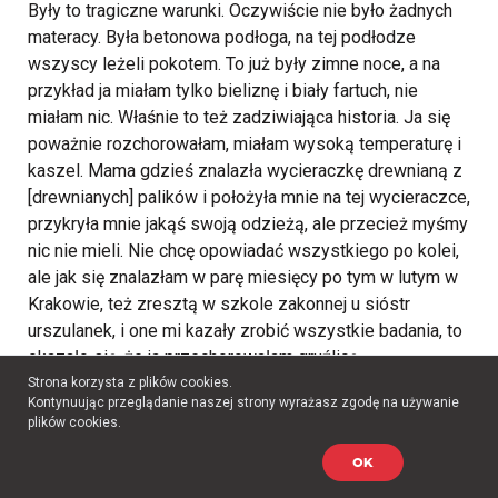
Były to tragiczne warunki. Oczywiście nie było żadnych
materacy. Była betonowa podłoga, na tej podłodze
wszyscy leżeli pokotem. To już były zimne noce, a na
przykład ja miałam tylko bieliznę i biały fartuch, nie
miałam nic. Właśnie to też zadziwiająca historia. Ja się
poważnie rozchorowałam, miałam wysoką temperaturę i
kaszel. Mama gdzieś znalazła wycieraczkę drewnianą z
[drewnianych] palików i położyła mnie na tej wycieraczce,
przykryła mnie jakąś swoją odzieżą, ale przecież myśmy
nic nie mieli. Nie chcę opowiadać wszystkiego po kolei,
ale jak się znalazłam w parę miesięcy po tym w lutym w
Krakowie, też zresztą w szkole zakonnej u sióstr
urszulanek, i one mi kazały zrobić wszystkie badania, to
okazało się, że ja przechorowałam gruźlicę.
Przechorowałam bez żadnych leków, bez żadnej
Strona korzysta z plików cookies.
Kontynuując przeglądanie naszej strony wyrażasz zgodę na używanie
pomocy, w najgorszych jakie sobie można wyobrazić
plików cookies.
warunkach, bez jedzenia, w zimnie – i organizm sam się
obronił. Takie były warunki w tym obozie pruszkowskim.
OK
Ale mogę powiedzieć też, że spotkałam się z lekarzem