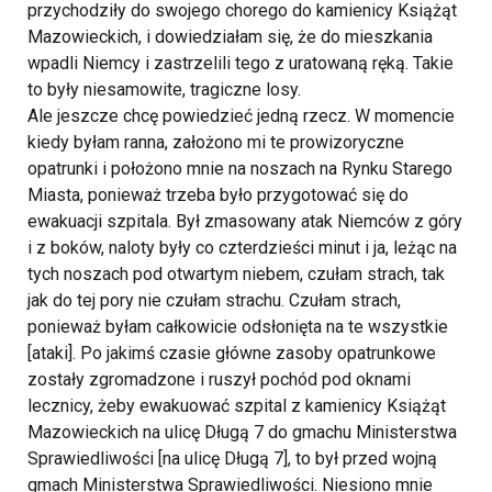
przychodziły do swojego chorego do kamienicy Książąt
Mazowieckich, i dowiedziałam się, że do mieszkania
wpadli Niemcy i zastrzelili tego z uratowaną ręką. Takie
to były niesamowite, tragiczne losy.
Ale jeszcze chcę powiedzieć jedną rzecz. W momencie
kiedy byłam ranna, założono mi te prowizoryczne
opatrunki i położono mnie na noszach na Rynku Starego
Miasta, ponieważ trzeba było przygotować się do
ewakuacji szpitala. Był zmasowany atak Niemców z góry
i z boków, naloty były co czterdzieści minut i ja, leżąc na
tych noszach pod otwartym niebem, czułam strach, tak
jak do tej pory nie czułam strachu. Czułam strach,
ponieważ byłam całkowicie odsłonięta na te wszystkie
[ataki]. Po jakimś czasie główne zasoby opatrunkowe
zostały zgromadzone i ruszył pochód pod oknami
lecznicy, żeby ewakuować szpital z kamienicy Książąt
Mazowieckich na ulicę Długą 7 do gmachu Ministerstwa
Sprawiedliwości [na ulicę Długą 7], to był przed wojną
gmach Ministerstwa Sprawiedliwości. Niesiono mnie