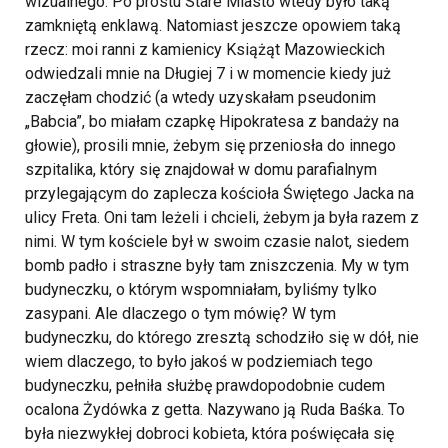
wizualnego. Po prostu Stare Miasto wtedy było taką
zamkniętą enklawą. Natomiast jeszcze opowiem taką
rzecz: moi ranni z kamienicy Książąt Mazowieckich
odwiedzali mnie na Długiej 7 i w momencie kiedy już
zaczęłam chodzić (a wtedy uzyskałam pseudonim
„Babcia”, bo miałam czapkę Hipokratesa z bandaży na
głowie), prosili mnie, żebym się przeniosła do innego
szpitalika, który się znajdował w domu parafialnym
przylegającym do zaplecza kościoła Świętego Jacka na
ulicy Freta. Oni tam leżeli i chcieli, żebym ja była razem z
nimi.
W tym kościele był w swoim czasie nalot, siedem
bomb padło i straszne były tam zniszczenia. My w tym
budyneczku, o którym wspomniałam, byliśmy tylko
zasypani. Ale dlaczego o tym mówię? W tym
budyneczku, do którego zresztą schodziło się w dół, nie
wiem dlaczego, to było jakoś w podziemiach tego
budyneczku, pełniła służbę prawdopodobnie cudem
ocalona Żydówka z getta. Nazywano ją Ruda Baśka. To
była niezwykłej dobroci kobieta, która poświęcała się