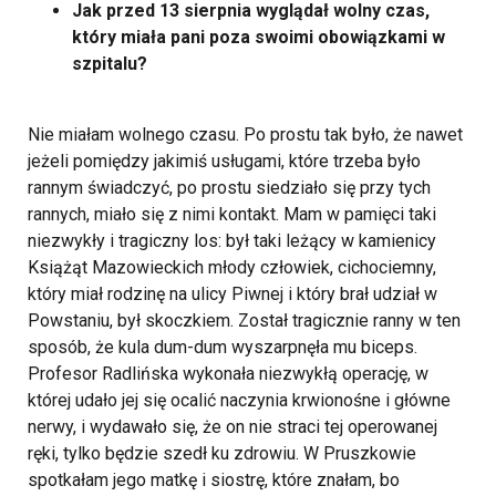
Jak przed 13 sierpnia wyglądał wolny czas,
który miała pani poza swoimi obowiązkami w
szpitalu?
Nie miałam wolnego czasu. Po prostu tak było, że nawet
jeżeli pomiędzy jakimiś usługami, które trzeba było
rannym świadczyć, po prostu siedziało się przy tych
rannych, miało się z nimi kontakt. Mam w pamięci taki
niezwykły i tragiczny los: był taki leżący w kamienicy
Książąt Mazowieckich młody człowiek, cichociemny,
który miał rodzinę na ulicy Piwnej i który brał udział w
Powstaniu, był skoczkiem. Został tragicznie ranny w ten
sposób, że kula dum-dum wyszarpnęła mu biceps.
Profesor Radlińska wykonała niezwykłą operację, w
której udało jej się ocalić naczynia krwionośne i główne
nerwy, i wydawało się, że on nie straci tej operowanej
ręki, tylko będzie szedł ku zdrowiu. W Pruszkowie
spotkałam jego matkę i siostrę, które znałam, bo