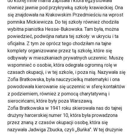
do której mnie mama zapisała i która egzystowała
również jawnie pod przykrywką szkoły krawieckiej. Ona
się znajdowała na Krakowskim Przedmieściu na wprost
pomnika Mickiewicza. Do tej szkoły również chodziła
wybitna pianistka Hesse-Bukowska. Tam była, można
powiedzieć, podwójna natura tej szkoły: w ukryciu i ta
oficjalna. Z tym że oprócz tego chodziłam na tajne
komplety organizowane przez tą szkołę, które się
odbywały w mieszkaniach prywatnych uczennic. Muszę
wspomnieć o osobie, która odegrała ogromną rolę w
czasach okupacji, i w tej szkole, i poza nią. Nazywała się
Zofia Bratkowska, była nauczycielką matematyki i ona
powodowała kierowanie się uczennic w sferę kontaktów
z podziemiem, również z pomocą charytatywną i
sierocińcami, które były poza Warszawą.
Zofia Bratkowska w 1941 roku skierowała nas do tajnej
drużyny harcerskiej numer 10, która była prowadzona
przez znaną z czasów okupacji osobę, która się
nazywała Jadwiga Zbucka, czyli „Buńka”. W tej drużynie