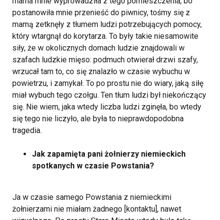
mama mnie wyprowadziła z tego pomieszczenia, bo
postanowiła mnie przenieść do piwnicy, tośmy się z
mamą zetknęły z tłumem ludzi potrzebujących pomocy,
który wtargnął do korytarza. To były takie niesamowite
siły, że w okolicznych domach ludzie znajdowali w
szafach ludzkie mięso: podmuch otwierał drzwi szafy,
wrzucał tam to, co się znalazło w czasie wybuchu w
powietrzu, i zamykał. To po prostu nie do wiary, jaką siłę
miał wybuch tego czołgu. Ten tłum ludzi był niekończący
się. Nie wiem, jaka wtedy liczba ludzi zginęła, bo wtedy
się tego nie liczyło, ale była to nieprawdopodobna
tragedia.
Jak zapamięta pani żołnierzy niemieckich
spotkanych w czasie Powstania?
Ja w czasie samego Powstania z niemieckimi
żołnierzami nie miałam żadnego [kontaktu], nawet