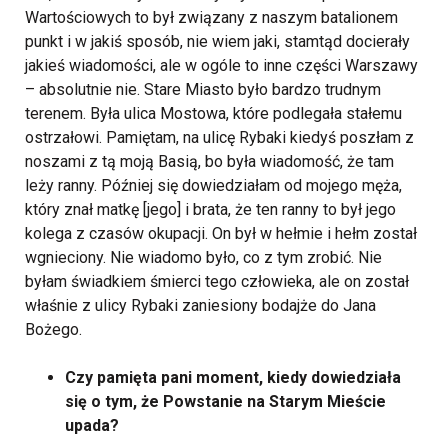
Wartościowych to był związany z naszym batalionem
punkt i w jakiś sposób, nie wiem jaki, stamtąd docierały
jakieś wiadomości, ale w ogóle to inne części Warszawy
– absolutnie nie. Stare Miasto było bardzo trudnym
terenem. Była ulica Mostowa, które podlegała stałemu
ostrzałowi. Pamiętam, na ulicę Rybaki kiedyś poszłam z
noszami z tą moją Basią, bo była wiadomość, że tam
leży ranny. Później się dowiedziałam od mojego męża,
który znał matkę [jego] i brata, że ten ranny to był jego
kolega z czasów okupacji. On był w hełmie i hełm został
wgnieciony. Nie wiadomo było, co z tym zrobić. Nie
byłam świadkiem śmierci tego człowieka, ale on został
właśnie z ulicy Rybaki zaniesiony bodajże do Jana
Bożego.
Czy pamięta pani moment, kiedy dowiedziała
się o tym, że Powstanie na Starym Mieście
upada?