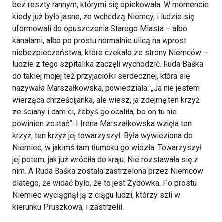
bez reszty rannym, którymi się opiekowała. W momencie
kiedy już było jasne, że wchodzą Niemcy, i ludzie się
uformowali do opuszczenia Starego Miasta – albo
kanałami, albo po prostu normalnie ulicą na wprost
niebezpieczeństwa, które czekało ze strony Niemców –
ludzie z tego szpitalika zaczęli wychodzić. Ruda Baśka
do takiej mojej też przyjaciółki serdecznej, która się
nazywała Marszałkowska, powiedziała: „Ja nie jestem
wierząca chrześcijanka, ale wiesz, ja zdejmę ten krzyż
ze ściany i dam ci, żebyś go ocaliła, bo on tu nie
powinien zostać”. I Irena Marszałkowska wzięła ten
krzyż, ten krzyż jej towarzyszył. Była wywieziona do
Niemiec, w jakimś tam tłumoku go wiozła. Towarzyszył
jej potem, jak już wróciła do kraju. Nie rozstawała się z
nim. A Ruda Baśka została zastrzelona przez Niemców
dlatego, że widać było, że to jest Żydówka. Po prostu
Niemiec wyciągnął ją z ciągu ludzi, którzy szli w
kierunku Pruszkowa, i zastrzelił.