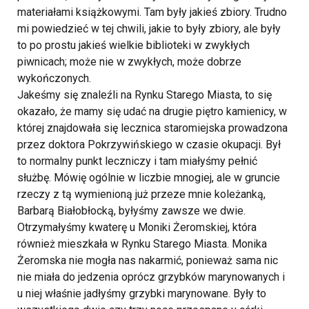
materiałami książkowymi. Tam były jakieś zbiory. Trudno
mi powiedzieć w tej chwili, jakie to były zbiory, ale były
to po prostu jakieś wielkie biblioteki w zwykłych
piwnicach; może nie w zwykłych, może dobrze
wykończonych.
Jakeśmy się znaleźli na Rynku Starego Miasta, to się
okazało, że mamy się udać na drugie piętro kamienicy, w
której znajdowała się lecznica staromiejska prowadzona
przez doktora Pokrzywińskiego w czasie okupacji. Był
to normalny punkt leczniczy i tam miałyśmy pełnić
służbę. Mówię ogólnie w liczbie mnogiej, ale w gruncie
rzeczy z tą wymienioną już przeze mnie koleżanką,
Barbarą Białobłocką, byłyśmy zawsze we dwie.
Otrzymałyśmy kwaterę u Moniki Żeromskiej, która
również mieszkała w Rynku Starego Miasta. Monika
Żeromska nie mogła nas nakarmić, ponieważ sama nic
nie miała do jedzenia oprócz grzybków marynowanych i
u niej właśnie jadłyśmy grzybki marynowane. Były to