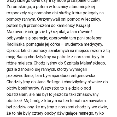
wszystkiego dwie czy trzy noce przespane u córki
Żeromskiego, a potem w lecznicy staromiejskiej
rozpoczęły się normalne dni służby, które polegały na
pomocy rannym. Otrzymywali oni pomoc w lecznicy,
potem byli przenoszeni do kamienicy Książąt
Mazowieckich, gdzie był szpital, a tam również
odbywały się operacje; operowała tam pani profesor
Radlińska, pomagała jej córka – studentka medycyny.
Oprócz takich pomocy sanitarnych na miejscu razem z tą
moją Basią chodziłyśmy na patrole z noszami. były to
różne miejsca. Chodziłyśmy do Szpitala Maltańskiego,
gdzie zanosiło się rannych, którzy wymagali
prześwietlenia; tam była aparatura rentgenowska.
Chodziłyśmy do Jana Bożego i chodziłyśmy również do
ojców bonifratrów. Wszystko to się działo pod
obstrzałem, ale nie był to jeszcze taki zmasowany
obstrzał. Mąż mój, z którym na ten temat rozmawiałam,
był zadziwiony, że myśmy z noszami chodziły we dwie,
że to nie były cztery osoby dźwigające rannego, tylko