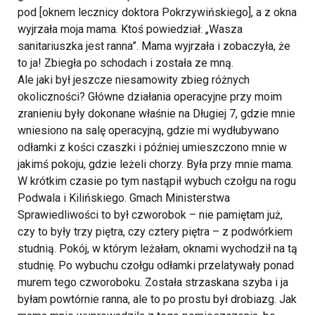
pod [oknem lecznicy doktora Pokrzywińskiego], a z okna
wyjrzała moja mama. Ktoś powiedział: „Wasza
sanitariuszka jest ranna”. Mama wyjrzała i zobaczyła, że
to ja! Zbiegła po schodach i została ze mną.
Ale jaki był jeszcze niesamowity zbieg różnych
okoliczności? Główne działania operacyjne przy moim
zranieniu były dokonane właśnie na Długiej 7, gdzie mnie
wniesiono na salę operacyjną, gdzie mi wydłubywano
odłamki z kości czaszki i później umieszczono mnie w
jakimś pokoju, gdzie leżeli chorzy. Była przy mnie mama.
W krótkim czasie po tym nastąpił wybuch czołgu na rogu
Podwala i Kilińskiego. Gmach Ministerstwa
Sprawiedliwości to był czworobok – nie pamiętam już,
czy to były trzy piętra, czy cztery piętra – z podwórkiem
studnią. Pokój, w którym leżałam, oknami wychodził na tą
studnię. Po wybuchu czołgu odłamki przelatywały ponad
murem tego czworoboku. Została strzaskana szyba i ja
byłam powtórnie ranna, ale to po prostu był drobiazg. Jak