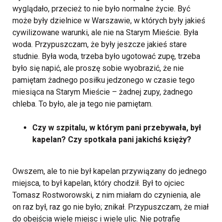
wyglądało, przecież to nie było normalne życie. Być
może były dzielnice w Warszawie, w których były jakieś
cywilizowane warunki, ale nie na Starym Mieście. Była
woda. Przypuszczam, że były jeszcze jakieś stare
studnie. Była woda, trzeba było ugotować zupę, trzeba
było się napić, ale proszę sobie wyobrazić, że nie
pamiętam żadnego posiłku jedzonego w czasie tego
miesiąca na Starym Mieście – żadnej zupy, żadnego
chleba. To było, ale ja tego nie pamiętam.
Czy w szpitalu, w którym pani przebywała, był
kapelan? Czy spotkała pani jakichś księży?
Owszem, ale to nie był kapelan przywiązany do jednego
miejsca, to był kapelan, który chodził. Był to ojciec
Tomasz Rostworowski, z nim miałam do czynienia, ale
on raz był, raz go nie było; znikał. Przypuszczam, że miał
do obejścia wiele miejsc i wiele ulic. Nie potrafię