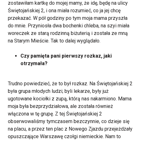
zostawiłam kartkę do mojej mamy, że idę, będę na ulicy
Świętojańskiej 2, i ona miała rozumieć, co ja jej chcę
przekazać. W pół godziny po tym moja mama przyszła
do mnie. Przyniosła dwa bochenki chleba, na szyi miała
woreczek ze starą rodzinną biżuterią i została ze mną
na Starym Mieście. Tak to dalej wyglądało.
Czy pamięta pani pierwszy rozkaz, jaki
otrzymała?
Trudno powiedzieć, że to był rozkaz. Na Świętojańskiej 2
była grupa młodych ludzi; byli lekarze, były już
ugotowane kociołki z zupą, którą nas nakarmiono. Mama
moja była bezprzydziałowa, ale została również
włączona w tę grupę. Z tej Świętojańskiej 2
obserwowaliśmy tymczasem bezczynnie, co dzieje się
na placu, a przez ten plac z Nowego Zjazdu przejeżdżały
opuszczające Warszawę czołgi niemieckie. Nam to