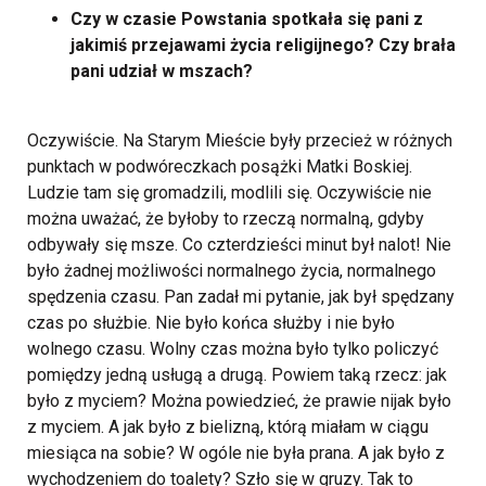
Czy w czasie Powstania spotkała się pani z
jakimiś przejawami życia religijnego? Czy brała
pani udział w mszach?
Oczywiście. Na Starym Mieście były przecież w różnych
punktach w podwóreczkach posążki Matki Boskiej.
Ludzie tam się gromadzili, modlili się. Oczywiście nie
można uważać, że byłoby to rzeczą normalną, gdyby
odbywały się msze. Co czterdzieści minut był nalot! Nie
było żadnej możliwości normalnego życia, normalnego
spędzenia czasu. Pan zadał mi pytanie, jak był spędzany
czas po służbie. Nie było końca służby i nie było
wolnego czasu. Wolny czas można było tylko policzyć
pomiędzy jedną usługą a drugą. Powiem taką rzecz: jak
było z myciem? Można powiedzieć, że prawie nijak było
z myciem. A jak było z bielizną, którą miałam w ciągu
miesiąca na sobie? W ogóle nie była prana. A jak było z
wychodzeniem do toalety? Szło się w gruzy. Tak to