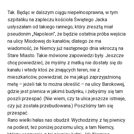
Tak. Będąc w dalszym ciągu niepełnosprawna, w tym
szpitaliku na zapleczu kościoła Świętego Jacka
usłyszałam od takiego rannego, który zresztą miał
pseudonim „Napoleon”, że będzie ostatnia próba wejścia
na ulicy Miodowej do kanałów, dlatego że ma
wiadomość, że Niemcy już następnego dnia wkroczą na
Stare Miasto. Takie mówione zapowiedzi były. Jeszcze
chcę powiedzieć, że myśmy z matką nie dostały się do
kanału i wtedy ktoś ze znających teren, nie z
mieszkańców, powiedział, że ma jakąś zaprzyjaźnioną
metę – jeżeli tak to można określić – na ulicy Barokowej,
gdzie jest piwnica w jakimś budynku, i żebyśmy się tam
poszli przespać. (Nie wiem, czy ta ulica jeszcze istnieje,
czy już została przebudowana.) Poszliśmy tam się
przespać.
Rano wielki hałas nas obudził. Wychodzimy z tej piwnicy
na podest, też poniżej poziomu ulicy, a tam Niemcy,