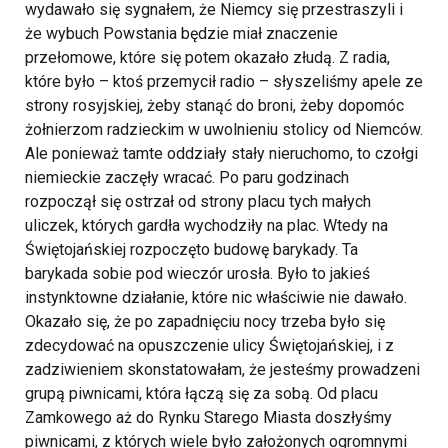
wydawało się sygnałem, że Niemcy się przestraszyli i
że wybuch Powstania będzie miał znaczenie
przełomowe, które się potem okazało złudą. Z radia,
które było – ktoś przemycił radio – słyszeliśmy apele ze
strony rosyjskiej, żeby stanąć do broni, żeby dopomóc
żołnierzom radzieckim w uwolnieniu stolicy od Niemców.
Ale ponieważ tamte oddziały stały nieruchomo, to czołgi
niemieckie zaczęły wracać. Po paru godzinach
rozpoczął się ostrzał od strony placu tych małych
uliczek, których gardła wychodziły na plac. Wtedy na
Świętojańskiej rozpoczęto budowę barykady. Ta
barykada sobie pod wieczór urosła. Było to jakieś
instynktowne działanie, które nic właściwie nie dawało.
Okazało się, że po zapadnięciu nocy trzeba było się
zdecydować na opuszczenie ulicy Świętojańskiej, i z
zadziwieniem skonstatowałam, że jesteśmy prowadzeni
grupą piwnicami, która łączą się za sobą. Od placu
Zamkowego aż do Rynku Starego Miasta doszłyśmy
piwnicami, z których wiele było założonych ogromnymi