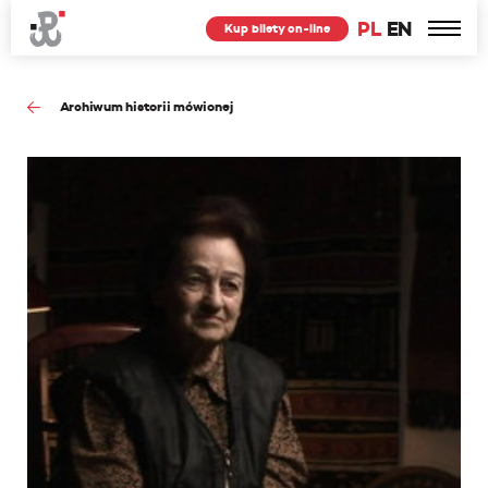
PL
EN
Kup bilety on-line
Archiwum historii mówionej