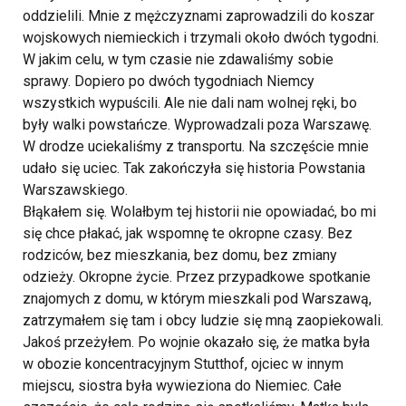
oddzielili. Mnie z mężczyznami zaprowadzili do koszar
wojskowych niemieckich i trzymali około dwóch tygodni.
W jakim celu, w tym czasie nie zdawaliśmy sobie
sprawy. Dopiero po dwóch tygodniach Niemcy
wszystkich wypuścili. Ale nie dali nam wolnej ręki, bo
były walki powstańcze. Wyprowadzali poza Warszawę.
W drodze uciekaliśmy z transportu. Na szczęście mnie
udało się uciec. Tak zakończyła się historia Powstania
Warszawskiego.
Błąkałem się. Wolałbym tej historii nie opowiadać, bo mi
się chce płakać, jak wspomnę te okropne czasy. Bez
rodziców, bez mieszkania, bez domu, bez zmiany
odzieży. Okropne życie. Przez przypadkowe spotkanie
znajomych z domu, w którym mieszkali pod Warszawą,
zatrzymałem się tam i obcy ludzie się mną zaopiekowali.
Jakoś przeżyłem. Po wojnie okazało się, że matka była
w obozie koncentracyjnym Stutthof, ojciec w innym
miejscu, siostra była wywieziona do Niemiec. Całe