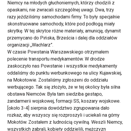
Niemcy na młodych głuchoniemych, którzy chodzili z
opaskami, nie zwracali szczególnej uwagi. Dwa, trzy
razy jeździliśmy samochodami firmy. To były specjalnie
skonstruowane samochody, które pod podłogą miały
skrytkę. W tej skrytce różne materiały, amunicję, dynamit
przemycano do Pińska, Brześcia i dalej dla oddziałów
organizacji „Wachlarz”.
W czasie Powstania Warszawskiego otrzymałem
polecenie transportu medykamentów. W drodze
zaskoczyło nas Powstanie i wszystkie medykamenty
oddaliśmy do punktu werbunkowego na ulicy Kujawskiej,
na Mokotowie. Zostaliśmy zgłoszeni do oddziału
werbującego. Tak się złożyło, że w tej okolicy była silna
obstawa Niemców. Była tam siedziba gestapo,
żandarmerii wojskowej, formacji SS, koszary wojskowe.
[około 3-4] sierpnia dowództwo zgrupowania dało
rozkaz, aby wszyscy się rozproszyli i uciekali na górny
Mokotów. Zostałem z ludnością cywilną. Weszli Niemcy,
wszystkich zabrali, kobiety oddzielili, mężczyzn