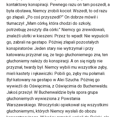
kontaktowy konspiracji. Pewnego razu on tam poszedł, a
była obstawa, Niemcy zrobili kocioł. Wszedł, to od razu
go złapali. „Po coś przyszedł?” On dobrze mówił i
tłumaczył: „Mam córkę, która chodzi do szkoły,
potrzebuję zeszyty dla córki.” Niemcy go zrewidowali,
znaleźli ulotki w kieszeni. Przez to wpadł. Nie wypuścili
go, zabrali na gestapo. Później złapali pozostałych
konspiratorów. Jeden stary nie wytrzymał i przy
katowaniu przyznał się, że tego głuchoniemego zna, ten
głuchoniemy należy do konspiracji. A on się nigdy nie
przyznał, twardy był. Niemcy wybili mu wszystkie zęby,
mieli kastety i rękawiczki. Pobili go, zęby mu połamali.
Był katowany na gestapo w Alei Szucha. Później go
wywieźli do Oświęcimia, z Oświęcimia do Buchenwaldu.
Jakoś przeżył. W Buchenwaldzie była spora grupa
głuchoniemych wywieziona z Powstania
Warszawskiego. Wroczyński opiekował się wszystkimi
głuchoniemymi, których Niemcy wysłali do obozu