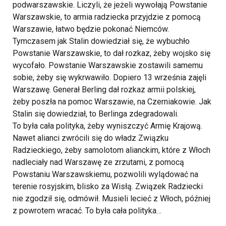
podwarszawskie. Liczyli, że jeżeli wywołają Powstanie
Warszawskie, to armia radziecka przyjdzie z pomocą
Warszawie, łatwo będzie pokonać Niemców.
Tymczasem jak Stalin dowiedział się, że wybuchło
Powstanie Warszawskie, to dał rozkaz, żeby wojsko się
wycofało. Powstanie Warszawskie zostawili samemu
sobie, żeby się wykrwawiło. Dopiero 13 września zajęli
Warszawę. Generał Berling dał rozkaz armii polskiej,
żeby poszła na pomoc Warszawie, na Czerniakowie. Jak
Stalin się dowiedział, to Berlinga zdegradowali.
To była cała polityka, żeby wyniszczyć Armię Krajową.
Nawet alianci zwrócili się do władz Związku
Radzieckiego, żeby samolotom alianckim, które z Włoch
nadleciały nad Warszawę ze zrzutami, z pomocą
Powstaniu Warszawskiemu, pozwolili wylądować na
terenie rosyjskim, blisko za Wisłą. Związek Radziecki
nie zgodził się, odmówił. Musieli lecieć z Włoch, później
z powrotem wracać. To była cała polityka…