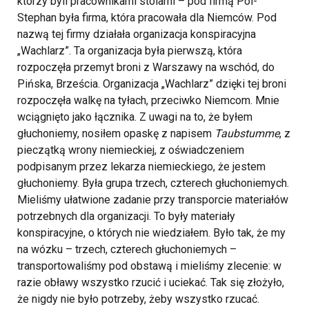
którzy byli pracownikami stolarni – pod firmą Pol-
Stephan była firma, która pracowała dla Niemców. Pod
nazwą tej firmy działała organizacja konspiracyjna
„Wachlarz”. Ta organizacja była pierwszą, która
rozpoczęła przemyt broni z Warszawy na wschód, do
Pińska, Brześcia. Organizacja „Wachlarz” dzięki tej broni
rozpoczęła walkę na tyłach, przeciwko Niemcom. Mnie
wciągnięto jako łącznika. Z uwagi na to, że byłem
głuchoniemy, nosiłem opaskę z napisem
Taubstumme
, z
pieczątką wrony niemieckiej, z oświadczeniem
podpisanym przez lekarza niemieckiego, że jestem
głuchoniemy.
Była grupa trzech, czterech głuchoniemych.
Mieliśmy ułatwione zadanie przy transporcie materiałów
potrzebnych dla organizacji. To były materiały
konspiracyjne, o których nie wiedziałem. Było tak, że my
na wózku – trzech, czterech głuchoniemych –
transportowaliśmy pod obstawą i mieliśmy zlecenie: w
razie obławy wszystko rzucić i uciekać. Tak się złożyło,
że nigdy nie było potrzeby, żeby wszystko rzucać.