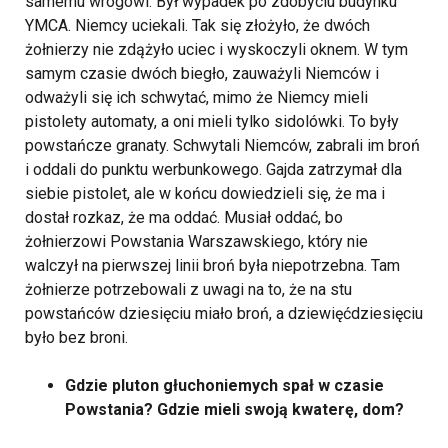
samemu wrogowi. Był wypadek po zdobyciu budynku
YMCA. Niemcy uciekali. Tak się złożyło, że dwóch
żołnierzy nie zdążyło uciec i wyskoczyli oknem. W tym
samym czasie dwóch biegło, zauważyli Niemców i
odważyli się ich schwytać, mimo że Niemcy mieli
pistolety automaty, a oni mieli tylko sidolówki. To były
powstańcze granaty. Schwytali Niemców, zabrali im broń
i oddali do punktu werbunkowego. Gajda zatrzymał dla
siebie pistolet, ale w końcu dowiedzieli się, że ma i
dostał rozkaz, że ma oddać. Musiał oddać, bo
żołnierzowi Powstania Warszawskiego, który nie
walczył na pierwszej linii broń była niepotrzebna. Tam
żołnierze potrzebowali z uwagi na to, że na stu
powstańców dziesięciu miało broń, a dziewięćdziesięciu
było bez broni.
Gdzie pluton głuchoniemych spał w czasie
Powstania? Gdzie mieli swoją kwaterę, dom?