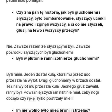
padali albo pomagali.
Czy zna pan tę historię, jak byli głuchoniemi i
słyszący, było bombardowanie, słyszący uciekli
na prawo i zginęli wszyscy, a ci co nie słyszeli,
głusi, na lewo i wszyscy przeżyli?
Nie. Zawsze razem ze słyszącymi byli. Zawsze
pośrodku słyszących byli głuchoniemi.
Byli w plutonie ranni żołnierze głuchoniemi?
Byli ranni. Jeden dostał kulą, która mu przez udo
przeszła na wylot. Drugi głuchoniemy w brzuch dostał.
Też na wylot mu przeszła kula. Jednego gruz zawalił,
ranny był. Poważniejszych ran nikt nie miał, żeby nogi
obcięło czy rękę. Tylko postrzały mieli.
Im nie wolno było mieć broni i strzelać?