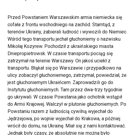
Przed Powstaniem Warszawskim armia niemiecka się
cofała z frontu wschodniego na zachód. Stamtąd, z
terenów Ukrainy, zabierali ludność i wywozili do Niemiec.
Wśród tego transportu jechał głuchoniemy o nazwisku
Mikołaj Kozyrew. Pochodził z ukraińskiego miasta
Dniepropietrowsk. W czasie transportu pociąg się
zatrzymał na terenie Warszawy. On jakoś uciekł z
transportu. Błąkał się po Warszawie i przypadkowo na
ulicy zobaczył głuchoniemego, zatrzymał, powiedział, że
jest głuchoniemym Ukraińcem. Zaprowadzili go do
Instytutu głuchoniemych. Tam przez dwa-trzy tygodnie
go ukrywali. W czasie Powstania jako ochotnik wstąpił
do Armii Krajowej. Walczył w plutonie głuchoniemych. Po
Powstaniu razem z ludnością cywilną wyjechał do
Jędrzejowa, po wojnie wyjechał do Krakowa, a później
wrócił do domu, na Ukrainę. Miał się z nami kontaktować.
Jednak były czasy, że absolutnie nie można było