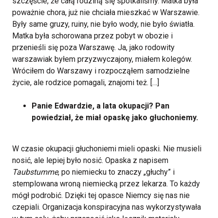
szczęście, że całą rodziną się spotkaliśmy. Matka była
poważnie chora, już nie chciała mieszkać w Warszawie.
Były same gruzy, ruiny, nie było wody, nie było światła.
Matka była schorowana przez pobyt w obozie i
przenieśli się poza Warszawę. Ja, jako rodowity
warszawiak byłem przyzwyczajony, miałem kolegów.
Wróciłem do Warszawy i rozpocząłem samodzielne
życie, ale rodzice pomagali, znajomi też. […]
Panie Edwardzie, a lata okupacji? Pan
powiedział, że miał opaskę jako głuchoniemy.
W czasie okupacji głuchoniemi mieli opaski. Nie musieli
nosić, ale lepiej było nosić. Opaska z napisem
Taubstumme
, po niemiecku to znaczy „głuchy” i
stemplowana wroną niemiecką przez lekarza. To każdy
mógł podrobić. Dzięki tej opasce Niemcy się nas nie
czepiali. Organizacja konspiracyjna nas wykorzystywała