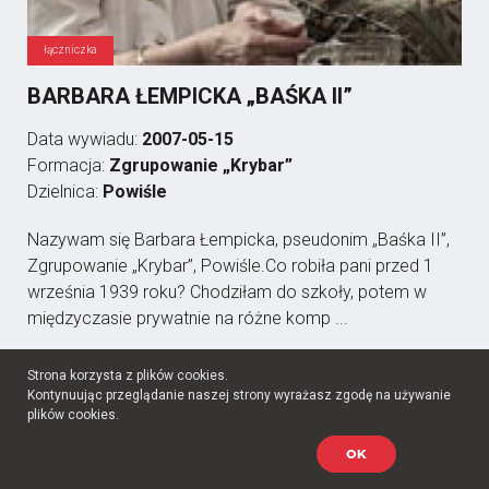
łączniczka
BARBARA ŁEMPICKA „BAŚKA II”
Data wywiadu:
2007-05-15
Formacja:
Zgrupowanie „Krybar”
Dzielnica:
Powiśle
Nazywam się Barbara Łempicka, pseudonim „Baśka II”,
Zgrupowanie „Krybar”, Powiśle.Co robiła pani przed 1
września 1939 roku? Chodziłam do szkoły, potem w
międzyczasie prywatnie na różne komp ...
Strona korzysta z plików cookies.
Kontynuując przeglądanie naszej strony wyrażasz zgodę na używanie
plików cookies.
OK