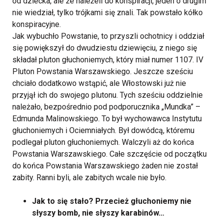
od dziecka, ale że należeli do konspiracji, jeden o drugim
nie wiedział, tylko trójkami się znali. Tak powstało kółko
konspiracyjne.
Jak wybuchło Powstanie, to przyszli ochotnicy i oddział
się powiększył do dwudziestu dziewięciu, z niego się
składał pluton głuchoniemych, który miał numer 1107. IV
Pluton Powstania Warszawskiego. Jeszcze sześciu
chciało dodatkowo wstąpić, ale Włostowski już nie
przyjął ich do swojego plutonu. Tych sześciu oddzielnie
należało, bezpośrednio pod podporucznika „Mundka” –
Edmunda Malinowskiego. To był wychowawca Instytutu
głuchoniemych i Ociemniałych. Był dowódcą, któremu
podlegał pluton głuchoniemych. Walczyli aż do końca
Powstania Warszawskiego. Całe szczęście od początku
do końca Powstania Warszawskiego żaden nie został
zabity. Ranni byli, ale zabitych wcale nie było.
Jak to się stało? Przecież głuchoniemy nie
słyszy bomb, nie słyszy karabinów…