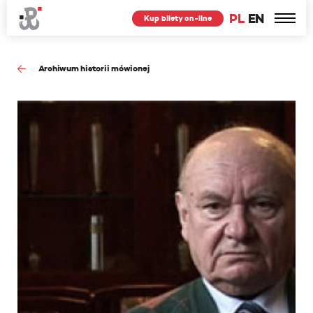
PL
EN
Kup bilety on-line
Archiwum historii mówionej