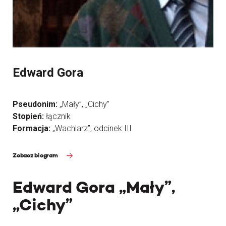
Edward Gora
Pseudonim:
„Mały”, „Cichy”
Stopień:
łącznik
Formacja:
„Wachlarz”, odcinek III
Zobacz biogram
Edward Gora „Mały”,
„Cichy”