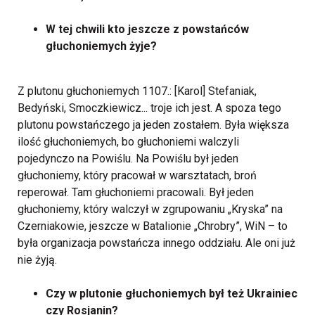
W tej chwili kto jeszcze z powstańców
głuchoniemych żyje?
Z plutonu głuchoniemych 1107.: [Karol] Stefaniak,
Bedyński, Smoczkiewicz... troje ich jest. A spoza tego
plutonu powstańczego ja jeden zostałem. Była większa
ilość głuchoniemych, bo głuchoniemi walczyli
pojedynczo na Powiślu. Na Powiślu był jeden
głuchoniemy, który pracował w warsztatach, broń
reperował. Tam głuchoniemi pracowali. Był jeden
głuchoniemy, który walczył w zgrupowaniu „Kryska” na
Czerniakowie, jeszcze w Batalionie „Chrobry”, WiN – to
była organizacja powstańcza innego oddziału. Ale oni już
nie żyją.
Czy w plutonie głuchoniemych był też Ukrainiec
czy Rosjanin?