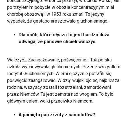
koncentracyjnego. W końcu przeżył, wrócił do Polski, ale
po trzyletnim pobycie w obozie koncentracyjnym miał
chorobę obozową i w 1953 roku zmarł. To jedyny
wypadek, że gestapo aresztowało głuchoniemego.
Dla osób, które słyszą to jest bardzo duża
odwaga, że panowie chcieli walczyć.
Walczyć… Zaangażowanie, poświęcenie… Tak polska
szkoła wychowywała głuchoniemych. Przede wszystkim
Instytut Głuchoniemych. Wierni ojczyźnie potrafili się
poświęcić zaangażować. Widzą: wujek, ojciec, najbliższa
rodzina, wszyscy zostali rozstrzelani, zamordowani
przez Niemców. Tu jest zemsta nad wrogiem. To było
głównym celem walki przeciwko Niemcom.
A pamięta pan zrzuty z samolotów?