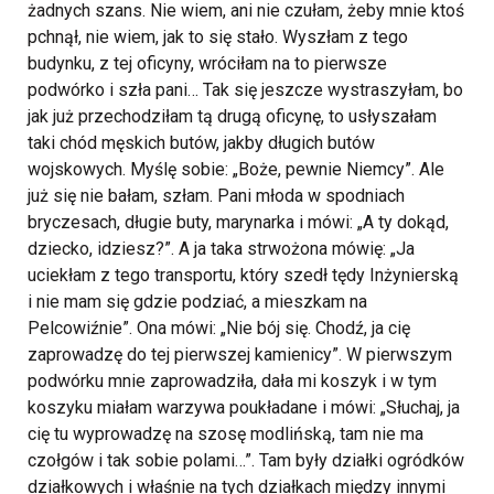
żadnych szans. Nie wiem, ani nie czułam, żeby mnie ktoś
pchnął, nie wiem, jak to się stało. Wyszłam z tego
budynku, z tej oficyny, wróciłam na to pierwsze
podwórko i szła pani… Tak się jeszcze wystraszyłam, bo
jak już przechodziłam tą drugą oficynę, to usłyszałam
taki chód męskich butów, jakby długich butów
wojskowych. Myślę sobie: „Boże, pewnie Niemcy”. Ale
już się nie bałam, szłam. Pani młoda w spodniach
bryczesach, długie buty, marynarka i mówi: „A ty dokąd,
dziecko, idziesz?”. A ja taka strwożona mówię: „Ja
uciekłam z tego transportu, który szedł tędy Inżynierską
i nie mam się gdzie podziać, a mieszkam na
Pelcowiźnie”. Ona mówi: „Nie bój się. Chodź, ja cię
zaprowadzę do tej pierwszej kamienicy”. W pierwszym
podwórku mnie zaprowadziła, dała mi koszyk i w tym
koszyku miałam warzywa poukładane i mówi: „Słuchaj, ja
cię tu wyprowadzę na szosę modlińską, tam nie ma
czołgów i tak sobie polami…”. Tam były działki ogródków
działkowych i właśnie na tych działkach między innymi