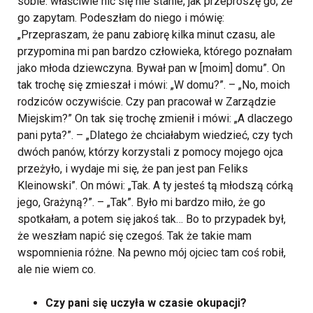
sobie: właściwie nic się nie stanie, jak przeproszę go, że
go zapytam. Podeszłam do niego i mówię:
„Przepraszam, że panu zabiorę kilka minut czasu, ale
przypomina mi pan bardzo człowieka, którego poznałam
jako młoda dziewczyna. Bywał pan w [moim] domu”. On
tak trochę się zmieszał i mówi: „W domu?”. – „No, moich
rodziców oczywiście. Czy pan pracował w Zarządzie
Miejskim?” On tak się trochę zmienił i mówi: „A dlaczego
pani pyta?”. – „Dlatego że chciałabym wiedzieć, czy tych
dwóch panów, którzy korzystali z pomocy mojego ojca
przeżyło, i wydaje mi się, że pan jest pan Feliks
Kleinowski”. On mówi: „Tak. A ty jesteś tą młodszą córką
jego, Grażyną?”. – „Tak”. Było mi bardzo miło, że go
spotkałam, a potem się jakoś tak… Bo to przypadek był,
że weszłam napić się czegoś. Tak że takie mam
wspomnienia różne. Na pewno mój ojciec tam coś robił,
ale nie wiem co.
Czy pani się uczyła w czasie okupacji?