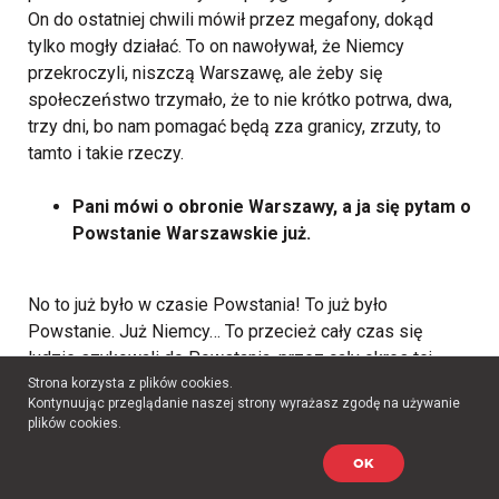
On do ostatniej chwili mówił przez megafony, dokąd
tylko mogły działać. To on nawoływał, że Niemcy
przekroczyli, niszczą Warszawę, ale żeby się
społeczeństwo trzymało, że to nie krótko potrwa, dwa,
trzy dni, bo nam pomagać będą zza granicy, zrzuty, to
tamto i takie rzeczy.
Pani mówi o obronie Warszawy, a ja się pytam o
Powstanie Warszawskie już.
No to już było w czasie Powstania! To już było
Powstanie. Już Niemcy… To przecież cały czas się
ludzie szykowali do Powstania, przez cały okres tej
okupacji. To ciągle te komórki się jakieś już wiązały. Że
Strona korzysta z plików cookies.
Kontynuując przeglądanie naszej strony wyrażasz zgodę na używanie
będzie Powstanie, to już takie… To naprawdę kto nie
plików cookies.
chciał, to nie wiedział. Ale między rodzicami to musiał
się każdy dowiedzieć, że szykują, że będzie Powstanie.
OK