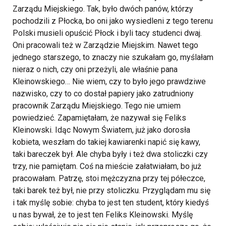
Zarządu Miejskiego. Tak, było dwóch panów, którzy
pochodzili z Płocka, bo oni jako wysiedleni z tego terenu
Polski musieli opuścić Płock i byli tacy studenci dwaj.
Oni pracowali też w Zarządzie Miejskim. Nawet tego
jednego starszego, to znaczy nie szukałam go, myślałam
nieraz o nich, czy oni przeżyli, ale właśnie pana
Kleinowskiego… Nie wiem, czy to było jego prawdziwe
nazwisko, czy to co dostał papiery jako zatrudniony
pracownik Zarządu Miejskiego. Tego nie umiem
powiedzieć. Zapamiętałam, że nazywał się Feliks
Kleinowski. Idąc Nowym Światem, już jako dorosła
kobieta, weszłam do takiej kawiarenki napić się kawy,
taki bareczek był. Ale chyba były i też dwa stoliczki czy
trzy, nie pamiętam. Coś na mieście załatwiałam, bo już
pracowałam. Patrzę, stoi mężczyzna przy tej półeczce,
taki barek też był, nie przy stoliczku. Przyglądam mu się
i tak myślę sobie: chyba to jest ten student, który kiedyś
u nas bywał, że to jest ten Feliks Kleinowski. Myślę