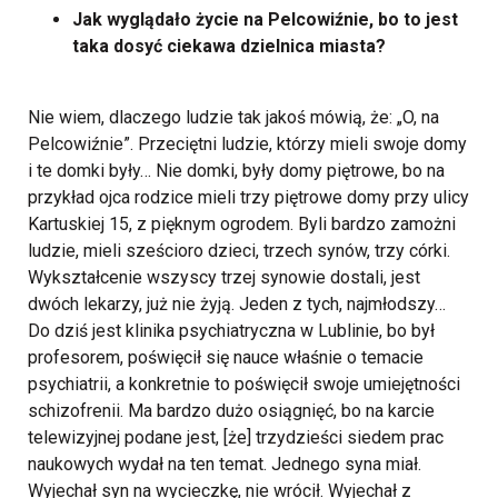
Jak wyglądało życie na Pelcowiźnie, bo to jest
taka dosyć ciekawa dzielnica miasta?
Nie wiem, dlaczego ludzie tak jakoś mówią, że: „O, na
Pelcowiźnie”. Przeciętni ludzie, którzy mieli swoje domy
i te domki były… Nie domki, były domy piętrowe, bo na
przykład ojca rodzice mieli trzy piętrowe domy przy ulicy
Kartuskiej 15, z pięknym ogrodem. Byli bardzo zamożni
ludzie, mieli sześcioro dzieci, trzech synów, trzy córki.
Wykształcenie wszyscy trzej synowie dostali, jest
dwóch lekarzy, już nie żyją. Jeden z tych, najmłodszy…
Do dziś jest klinika psychiatryczna w Lublinie, bo był
profesorem, poświęcił się nauce właśnie o temacie
psychiatrii, a konkretnie to poświęcił swoje umiejętności
schizofrenii. Ma bardzo dużo osiągnięć, bo na karcie
telewizyjnej podane jest, [że] trzydzieści siedem prac
naukowych wydał na ten temat. Jednego syna miał.
Wyjechał syn na wycieczkę, nie wrócił. Wyjechał z