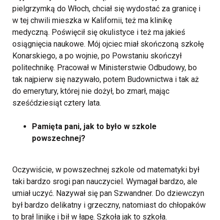
pielgrzymką do Włoch, chciał się wydostać za granicę i
w tej chwili mieszka w Kalifornii, też ma klinikę
medyczną. Poświęcił się okulistyce i też ma jakieś
osiągnięcia naukowe. Mój ojciec miał skończoną szkołę
Konarskiego, a po wojnie, po Powstaniu skończył
politechnikę. Pracował w Ministerstwie Odbudowy, bo
tak najpierw się nazywało, potem Budownictwa i tak aż
do emerytury, której nie dożył, bo zmarł, mając
sześćdziesiąt cztery lata.
Pamięta pani, jak to było w szkole
powszechnej?
Oczywiście, w powszechnej szkole od matematyki był
taki bardzo srogi pan nauczyciel. Wymagał bardzo, ale
umiał uczyć. Nazywał się pan Szwandner. Do dziewczyn
był bardzo delikatny i grzeczny, natomiast do chłopaków
to brał linijkę i bił w łapę. Szkoła jak to szkoła.