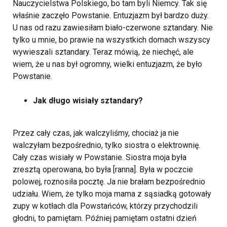
Nauczycielstwa Polskiego, bo tam byli Niemcy. Tak się
właśnie zaczęło Powstanie. Entuzjazm był bardzo duży.
U nas od razu zawiesiłam biało-czerwone sztandary. Nie
tylko u mnie, bo prawie na wszystkich domach wszyscy
wywieszali sztandary. Teraz mówią, że niechęć, ale
wiem, że u nas był ogromny, wielki entuzjazm, że było
Powstanie.
Jak długo wisiały sztandary?
Przez cały czas, jak walczyliśmy, chociaż ja nie
walczyłam bezpośrednio, tylko siostra o elektrownię.
Cały czas wisiały w Powstanie. Siostra moja była
zresztą operowana, bo była [ranna]. Była w poczcie
polowej, roznosiła pocztę. Ja nie brałam bezpośrednio
udziału. Wiem, że tylko moja mama z sąsiadką gotowały
zupy w kotłach dla Powstańców, którzy przychodzili
głodni, to pamiętam. Później pamiętam ostatni dzień