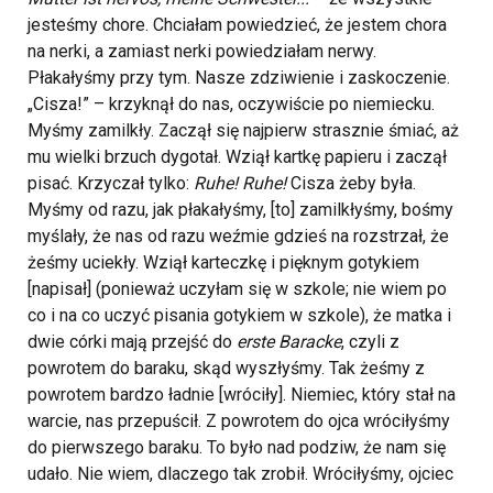
jesteśmy chore. Chciałam powiedzieć, że jestem chora
na nerki, a zamiast nerki powiedziałam nerwy.
Płakałyśmy przy tym. Nasze zdziwienie i zaskoczenie.
„Cisza!” – krzyknął do nas, oczywiście po niemiecku.
Myśmy zamilkły. Zaczął się najpierw strasznie śmiać, aż
mu wielki brzuch dygotał. Wziął kartkę papieru i zaczął
pisać. Krzyczał tylko:
Ruhe! Ruhe!
Cisza żeby była.
Myśmy od razu, jak płakałyśmy, [to] zamilkłyśmy, bośmy
myślały, że nas od razu weźmie gdzieś na rozstrzał, że
żeśmy uciekły. Wziął karteczkę i pięknym gotykiem
[napisał] (ponieważ uczyłam się w szkole; nie wiem po
co i na co uczyć pisania gotykiem w szkole), że matka i
dwie córki mają przejść do
erste Baracke
, czyli z
powrotem do baraku, skąd wyszłyśmy. Tak żeśmy z
powrotem bardzo ładnie [wróciły]. Niemiec, który stał na
warcie, nas przepuścił. Z powrotem do ojca wróciłyśmy
do pierwszego baraku. To było nad podziw, że nam się
udało. Nie wiem, dlaczego tak zrobił. Wróciłyśmy, ojciec