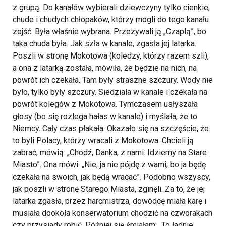
z grupą. Do kanałów wybierali dziewczyny tylko cienkie,
chude i chudych chłopaków, którzy mogli do tego kanału
zejść. Była właśnie wybrana. Przezywali ją „Czaplą”, bo
taka chuda była. Jak szła w kanale, zgasła jej latarka.
Poszli w stronę Mokotowa (koledzy, którzy razem szli),
a ona z latarką została, mówiła, że będzie na nich, na
powrót ich czekała. Tam były straszne szczury. Wody nie
było, tylko były szczury. Siedziała w kanale i czekała na
powrót kolegów z Mokotowa. Tymczasem usłyszała
głosy (bo się rozlega hałas w kanale) i myślała, że to
Niemcy. Cały czas płakała. Okazało się na szczęście, że
to byli Polacy, którzy wracali z Mokotowa. Chcieli ją
zabrać, mówią: „Chodź, Danka, z nami. Idziemy na Stare
Miasto”. Ona mówi: „Nie, ja nie pójdę z wami, bo ja będę
czekała na swoich, jak będą wracać”. Podobno wszyscy,
jak poszli w stronę Starego Miasta, zginęli. Za to, że jej
latarka zgasła, przez harcmistrza, dowódcę miała karę i
musiała dookoła konserwatorium chodzić na czworakach
czy przysiady robić. Później się śmiałam: „To ładnie