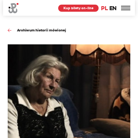
PL
EN
Kup bilety on-line
Archiwum historii mówionej