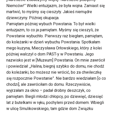
Niemców!” Wielki entuzjazm, że była wojna. Zamiast się
martwić, to myśmy się cieszyły. Jakieś niemądre
dziewczyny. Później okupacja.
Pamiętam później wybuch Powstania. To był wielki
entuzjazm, to co ja pamiętam. Myśmy się cieszyli, że
Powstanie wybuchło. Pierwszy raz biegłam, pamiętam,
do koleżanki w dzień wybuchu Powstania. Spotkałam
mego kuzyna, Mieczysława Orłowskiego, który z kolei
później walczył o dom PAST-y w Powstaniu. Jego
nazwisko jest w [Muzeum] Powstania. On mnie zawrócił
i powiedział: „Halina, biegnij szybko do domu, nie chodź
do koleżanki, bo możesz nie wrócić, bo za chwileczkę
się rozpocznie Powstanie”. Nie bardzo wiedziałam [o co
chodzi], ale zawróciłam do domu. Rzeczywiście,
wyjrzałam za okno – padał drobny deszczyk, co
pamiętam. Biegli młodzi chłopcy, po dziewięć, dziesięć
lat z butelkami w ręku, pochyleni przed domem. Wbiegli
w ulicę Smulikowskiego, tam gdzie dom Związku