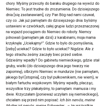
chory. Myśmy przeszły do baraku drugiego na wywóz do
Niemiec. To jest trudne do zrozumienia. Do dzisiejszego
dnia [się zastanawiam], czy Pan Bóg nad nami czuwał,
czy co. Jak już pamiętam do dzisiejszego dnia: byliśmy
ustawieni w czwórkach, całej grupie ludzi przeznaczonej
na wyjazd pociągiem do Niemiec do roboty. Niemcy
pilnowali (pamiętam jak dziś) z karabinami, moja mama
krzyknęła: „Uciekajmy!”. Gdzie to było do pomyślenia,
[żeby] uciekać? Gdzie to było uciekać? Nigdzie. Ale z
tego strachu żeśmy zaczęły biec przed siebie.
Gdzieśmy wpadły? Do gabinetu niemieckiego, gdzie stał
gruby, wielki (do dzisiejszego dnia jego twarzy nie
zapomnę), olbrzymi Niemiec w mundurze (nie pamiętam,
jakiego był [stopnia], czy był pułkownikiem, nie wiem), w
białym fartuchu wojskowym. Myśmy wpadły, płacząc,
wszystkie trzy płakałyśmy, to pamiętam: mamusia i my
dwie. Krzyczałam (ponieważ uczyłam się niemieckiego),
chciałam się przed nim popisać:
Ich bin nervös, meine
Mutter ist nervös, meine Schwester...
– że wszystkie