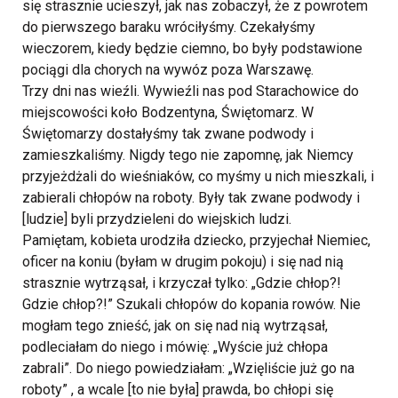
się strasznie ucieszył, jak nas zobaczył, że z powrotem
do pierwszego baraku wróciłyśmy. Czekałyśmy
wieczorem, kiedy będzie ciemno, bo były podstawione
pociągi dla chorych na wywóz poza Warszawę.
Trzy dni nas wieźli. Wywieźli nas pod Starachowice do
miejscowości koło Bodzentyna, Świętomarz. W
Świętomarzy dostałyśmy tak zwane podwody i
zamieszkaliśmy. Nigdy tego nie zapomnę, jak Niemcy
przyjeżdżali do wieśniaków, co myśmy u nich mieszkali, i
zabierali chłopów na roboty. Były tak zwane podwody i
[ludzie] byli przydzieleni do wiejskich ludzi.
Pamiętam, kobieta urodziła dziecko, przyjechał Niemiec,
oficer na koniu (byłam w drugim pokoju) i się nad nią
strasznie wytrząsał, i krzyczał tylko: „Gdzie chłop?!
Gdzie chłop?!” Szukali chłopów do kopania rowów. Nie
mogłam tego znieść, jak on się nad nią wytrząsał,
podleciałam do niego i mówię: „Wyście już chłopa
zabrali”. Do niego powiedziałam: „Wzięliście już go na
roboty” , a wcale [to nie była] prawda, bo chłopi się