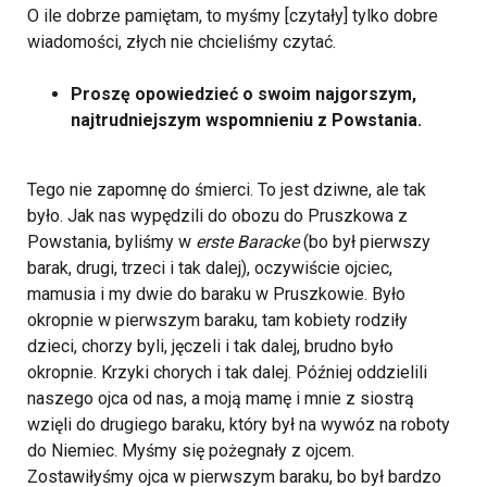
O ile dobrze pamiętam, to myśmy [czytały] tylko dobre
wiadomości, złych nie chcieliśmy czytać.
Proszę opowiedzieć o swoim najgorszym,
najtrudniejszym wspomnieniu z Powstania.
Tego nie zapomnę do śmierci. To jest dziwne, ale tak
było. Jak nas wypędzili do obozu do Pruszkowa z
Powstania, byliśmy w
erste Baracke
(bo był pierwszy
barak, drugi, trzeci i tak dalej), oczywiście ojciec,
mamusia i my dwie do baraku w Pruszkowie. Było
okropnie w pierwszym baraku, tam kobiety rodziły
dzieci, chorzy byli, jęczeli i tak dalej, brudno było
okropnie. Krzyki chorych i tak dalej. Później oddzielili
naszego ojca od nas, a moją mamę i mnie z siostrą
wzięli do drugiego baraku, który był na wywóz na roboty
do Niemiec. Myśmy się pożegnały z ojcem.
Zostawiłyśmy ojca w pierwszym baraku, bo był bardzo