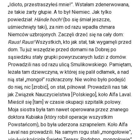
„Idioto, przestraszyłeś mnie!”. Wstałam zdenerwowana,
że takie żarty głupie. A to był Niemiec. Jak tylko
powiedział:
Hände hoch!
(bo się śmiał jeszcze,
uśmiechnięty taki), za nim od razu wpadła chmara
Niemców uzbrojonych. Zaczęli drzeć się na cały dom:
Raus! Raus!
Wszystkich, kto jak stał, tak wygarnęli przed
dom. Tu już wszędzie przed domami na Dobrej po
sąsiedzku stały grupki powyrzucanych ludzi z domów.
Prowadzili nas od razu ulicą Smulikowskiego. Pamiętam,
leżała tam dziewczyna, w której się palił odłamek, a nad
nią stał „mongoł” rozkraczony. Nie wolno było podejść
do niej, nic [zrobić], on stał, pilnował. Prowadzili nas tak
jak Związek Nauczycielstwa [Polskiego], koło Alfa Laval.
Mieścił się [tam] w czasie okupacji szpitalik polowy.
Moja siostra była tam nawet operowana przez znanego
doktora Kubiaka (który robił operacje wszystkim
Powstańcom), bo była uderzona szrapnelem. Koło Alfa
Laval nas prowadzili. Na samym rogu stali „mongołowie”,
vis-à-vis
kościoła Świętej Teresy. Podobno „mongołowie”