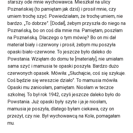
starszy ode mnie wychowawca. Mieszkał na ulicy
Poznańskiej (to pamiętam jak dziś) i prosił mnie, czy
umiem trochę szyć. Powiedziałam, że trochę umiem, nie
bardzo. „To dobrze”. [Dodał], żebym przyszła do niego na
Poznańską, bo on coś dla mnie ma. Pamiętam, poszłam
na Poznańską. Dlaczego o tym mówię? Bo on mi dał
materiał biały i czerwony i prosił, żebym mu poszyła
opaski biało-czerwone. To jeszcze było daleko do
Powstania. Wzięłam do domu te [materiały], nie umiałam
sama szyć i mamusia te opaski poszyła. Bardzo dużo
czerwonych opasek. Mówiła: „Słuchajcie, coś się szykuje.
Coś będzie się wreszcie działo”. To mamusia mówiła.
Opaski mu zaniosłam, pamiętam. Niosłam w teczce
szkolnej. To był rok 1942, czyli jeszcze daleko było do
Powstania. Już opaski były szyte i ja je niosłam,
mamusia je poszyła, dlatego byłam ciekawa, czy on
przeżył, czy nie. Był wychowawcą na Kole, pomagałam
mu.