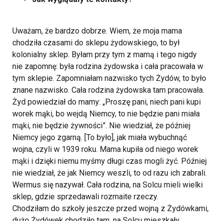
Uważam, że bardzo dobrze. Wiem, że moja mama
chodziła czasami do sklepu żydowskiego, to był
kolonialny sklep. Byłam przy tym z mamą i tego nigdy
nie zapomnę: była rodzina żydowska i cała pracowała w
tym sklepie. Zapomniałam nazwisko tych Żydów, to było
znane nazwisko. Cała rodzina żydowska tam pracowała.
Żyd powiedział do mamy: „Proszę pani, niech pani kupi
worek mąki, bo wejdą Niemcy, to nie będzie pani miała
mąki, nie będzie żywności”. Nie wiedział, że później
Niemcy jego zgarną. [To było], jak miała wybuchnąć
wojna, czyli w 1939 roku. Mama kupiła od niego worek
mąki i dzięki niemu myśmy długi czas mogli żyć. Później
nie wiedział, że jak Niemcy weszli, to od razu ich zabrali.
Wermus się nazywał. Cała rodzina, na Solcu mieli wielki
sklep, gdzie sprzedawali rozmaite rzeczy.
Chodziłam do szkoły jeszcze przed wojną z Żydówkami,
dużo Żydówek chodziło tam, na Solcu mieszkały