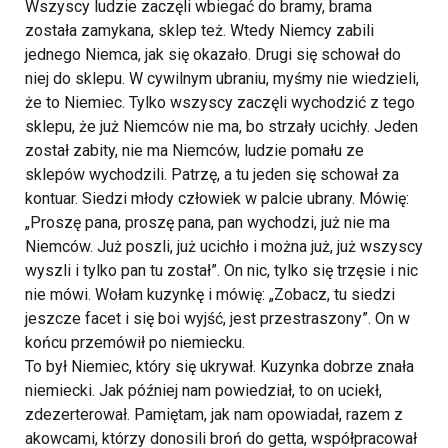
Wszyscy ludzie zaczęli wbiegać do bramy, brama
została zamykana, sklep też. Wtedy Niemcy zabili
jednego Niemca, jak się okazało. Drugi się schował do
niej do sklepu. W cywilnym ubraniu, myśmy nie wiedzieli,
że to Niemiec. Tylko wszyscy zaczęli wychodzić z tego
sklepu, że już Niemców nie ma, bo strzały ucichły. Jeden
został zabity, nie ma Niemców, ludzie pomału ze
sklepów wychodzili. Patrzę, a tu jeden się schował za
kontuar. Siedzi młody człowiek w palcie ubrany. Mówię:
„Proszę pana, proszę pana, pan wychodzi, już nie ma
Niemców. Już poszli, już ucichło i można już, już wszyscy
wyszli i tylko pan tu został”. On nic, tylko się trzęsie i nic
nie mówi. Wołam kuzynkę i mówię: „Zobacz, tu siedzi
jeszcze facet i się boi wyjść, jest przestraszony”. On w
końcu przemówił po niemiecku.
To był Niemiec, który się ukrywał. Kuzynka dobrze znała
niemiecki. Jak później nam powiedział, to on uciekł,
zdezerterował. Pamiętam, jak nam opowiadał, razem z
akowcami, którzy donosili broń do getta, współpracował