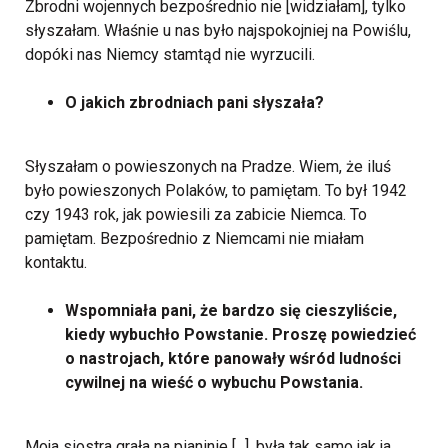
Zbrodni wojennych bezpośrednio nie [widziałam], tylko
słyszałam. Właśnie u nas było najspokojniej na Powiślu,
dopóki nas Niemcy stamtąd nie wyrzucili.
O jakich zbrodniach pani słyszała?
Słyszałam o powieszonych na Pradze. Wiem, że iluś
było powieszonych Polaków, to pamiętam. To był 1942
czy 1943 rok, jak powiesili za zabicie Niemca. To
pamiętam. Bezpośrednio z Niemcami nie miałam
kontaktu.
Wspomniała pani, że bardzo się cieszyliście,
kiedy wybuchło Powstanie. Proszę powiedzieć
o nastrojach, które panowały wśród ludności
cywilnej na wieść o wybuchu Powstania.
Moja siostra grała na pianinie [...], była tak samo jak ja