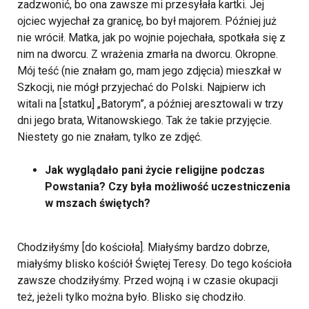
zadzwonić, bo ona zawsze mi przesyłała kartki. Jej
ojciec wyjechał za granicę, bo był majorem. Później już
nie wrócił. Matka, jak po wojnie pojechała, spotkała się z
nim na dworcu. Z wrażenia zmarła na dworcu. Okropne.
Mój teść (nie znałam go, mam jego zdjęcia) mieszkał w
Szkocji, nie mógł przyjechać do Polski. Najpierw ich
witali na [statku] „Batorym”, a później aresztowali w trzy
dni jego brata, Witanowskiego. Tak że takie przyjęcie.
Niestety go nie znałam, tylko ze zdjęć.
Jak wyglądało pani życie religijne podczas
Powstania? Czy była możliwość uczestniczenia
w mszach świętych?
Chodziłyśmy [do kościoła]. Miałyśmy bardzo dobrze,
miałyśmy blisko kościół Świętej Teresy. Do tego kościoła
zawsze chodziłyśmy. Przed wojną i w czasie okupacji
też, jeżeli tylko można było. Blisko się chodziło.