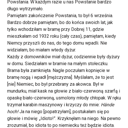
Powstania. W każdym razie u nas Powstanie bardzo
długo wytrzymało.
Pamiętam zakończenie Powstania, to był 6 września.
Bardzo dobrze pamiętam, bo do końca swoich lat, jak
tylko wchodziłam w bramę przy Dobrej 11, gdzie
mieszkałam od 1932 roku (cały czas), pamiętam, kiedy
Niemcy przyszli do nas, do tego domu wpadli. Nie
widziałam, bo miałam wtedy dyżur.
Każdy z domowników miał dyżur, codziennie były dyżury
w domu. Siedziałam w bramie na małym stołeczku.
Brama była zamknięta. Nagle poczułam kopnięcie w
bramę nogą i wpadł [mężczyzna]. Myślałam, że to jest
[nie] Niemiec, bo był przebrany za akowca. Był w
mundurku, miał kask na głowie z biało-czerwoną szarfą i
opaskę biało-czerwoną, usmolony młody chłopak. W ręku
trzymał karabin maszynowy i krzyczy do mnie:
Hände
hoch!
Ja na niego [popatrzyłam], postukałam się po
głowie i mówię: „Idioto!”. Krzyknęłam na niego. Na pewno
zrozumiał, bo idiota to po niemiecku też będzie idiota.