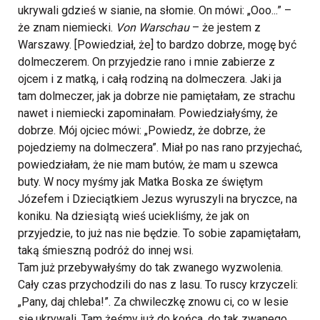
ukrywali gdzieś w sianie, na słomie. On mówi: „Ooo...” –
że znam niemiecki.
Von Warschau
– że jestem z
Warszawy. [Powiedział, że] to bardzo dobrze, mogę być
dolmeczerem. On przyjedzie rano i mnie zabierze z
ojcem i z matką, i całą rodziną na dolmeczera. Jaki ja
tam dolmeczer, jak ja dobrze nie pamiętałam, ze strachu
nawet i niemiecki zapominałam. Powiedziałyśmy, że
dobrze. Mój ojciec mówi: „Powiedz, że dobrze, że
pojedziemy na dolmeczera”. Miał po nas rano przyjechać,
powiedziałam, że nie mam butów, że mam u szewca
buty. W nocy myśmy jak Matka Boska ze świętym
Józefem i Dzieciątkiem Jezus wyruszyli na bryczce, na
koniku. Na dziesiątą wieś uciekliśmy, że jak on
przyjedzie, to już nas nie będzie. To sobie zapamiętałam,
taką śmieszną podróż do innej wsi.
Tam już przebywałyśmy do tak zwanego wyzwolenia.
Cały czas przychodzili do nas z lasu. To ruscy krzyczeli:
„Pany, daj chleba!”. Za chwileczkę znowu ci, co w lesie
się ukrywali. Tam żeśmy już do końca, do tak zwanego