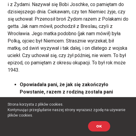
i z Żydami. Nazywał się Bobi Joschke, co pamiętam do
dzisiejszego dnia. Ciekawam, czy ten Niemiec żyje, czy
się uchował. Przenosił broń Żydom razem z Polakami do
getta. Jak nam mówił, pochodził z Breslau, czyli z
Wrocławia. Jego matka podobno (jak nam mówił) była
Polką, ojciec był Niemcem. Strasznie wyrzekał, bił
matkę, od świń wyzywał i tak dalej, i on dlatego z wojska
uciekł. Czy uchował się, czy żył później, nie wiem. To był
epizod, co pamiętam z okresu okupacji. To był rok może
1943.
Opowiadała pani, że jak się zakończyło
Powstanie, razem z rodziną została pani
zesłana do Pruszkowa. Stamtąd zostaliście
Strona korzysta z plików cookies.
przeniesieni do Świętomarzy. Do kiedy tam
Kontynuując przeglądanie naszej strony wyrażasz zgodę na używanie
byliście?
plików cookies.
OK
Wróciłyśmy do Warszawy na początku marca.