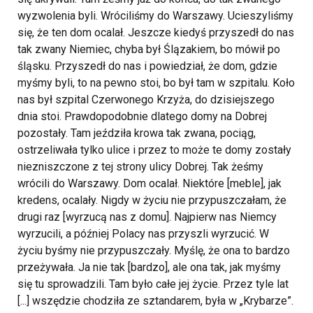
wyzwolenia byli. Wróciliśmy do Warszawy. Ucieszyliśmy
się, że ten dom ocalał. Jeszcze kiedyś przyszedł do nas
tak zwany Niemiec, chyba był Ślązakiem, bo mówił po
śląsku. Przyszedł do nas i powiedział, że dom, gdzie
myśmy byli, to na pewno stoi, bo był tam w szpitalu. Koło
nas był szpital Czerwonego Krzyża, do dzisiejszego
dnia stoi. Prawdopodobnie dlatego domy na Dobrej
pozostały. Tam jeździła krowa tak zwana, pociąg,
ostrzeliwała tylko ulice i przez to może te domy zostały
niezniszczone z tej strony ulicy Dobrej. Tak żeśmy
wrócili do Warszawy. Dom ocalał. Niektóre [meble], jak
kredens, ocalały. Nigdy w życiu nie przypuszczałam, że
drugi raz [wyrzucą nas z domu]. Najpierw nas Niemcy
wyrzucili, a później Polacy nas przyszli wyrzucić. W
życiu byśmy nie przypuszczały. Myślę, że ona to bardzo
przeżywała. Ja nie tak [bardzo], ale ona tak, jak myśmy
się tu sprowadzili. Tam było całe jej życie. Przez tyle lat
[...] wszędzie chodziła ze sztandarem, była w „Krybarze”.