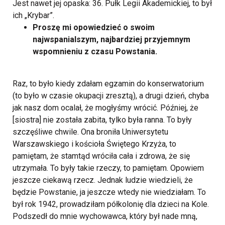
Jest nawet jej opaska: 36. Pułk Legii Akademickiej, to był
ich „Krybar”.
Proszę mi opowiedzieć o swoim
najwspanialszym, najbardziej przyjemnym
wspomnieniu z czasu Powstania.
Raz, to było kiedy zdałam egzamin do konserwatorium
(to było w czasie okupacji zresztą), a drugi dzień, chyba
jak nasz dom ocalał, że mogłyśmy wrócić. Później, że
[siostra] nie została zabita, tylko była ranna. To były
szczęśliwe chwile. Ona broniła Uniwersytetu
Warszawskiego i kościoła Świętego Krzyża, to
pamiętam, że stamtąd wróciła cała i zdrowa, że się
utrzymała. To były takie rzeczy, to pamiętam. Opowiem
jeszcze ciekawą rzecz. Jednak ludzie wiedzieli, że
będzie Powstanie, ja jeszcze wtedy nie wiedziałam. To
był rok 1942, prowadziłam półkolonię dla dzieci na Kole.
Podszedł do mnie wychowawca, który był nade mną,