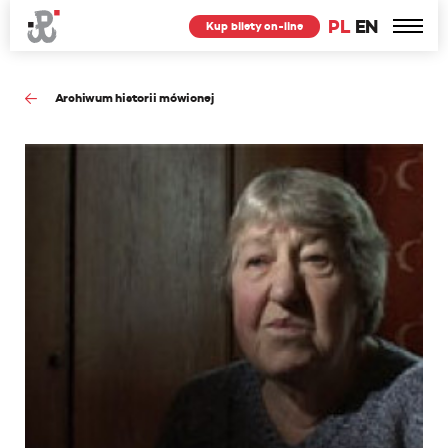
PL
EN
Kup bilety on-line
Archiwum historii mówionej