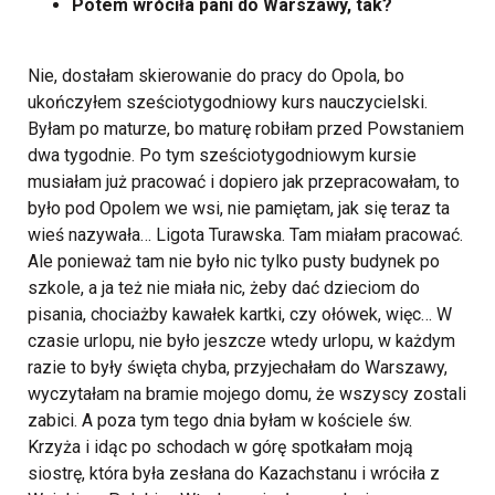
Potem wróciła pani do Warszawy, tak?
Nie, dostałam skierowanie do pracy do Opola, bo
ukończyłem sześciotygodniowy kurs nauczycielski.
Byłam po maturze, bo maturę robiłam przed Powstaniem
dwa tygodnie. Po tym sześciotygodniowym kursie
musiałam już pracować i dopiero jak przepracowałam, to
było pod Opolem we wsi, nie pamiętam, jak się teraz ta
wieś nazywała… Ligota Turawska. Tam miałam pracować.
Ale ponieważ tam nie było nic tylko pusty budynek po
szkole, a ja też nie miała nic, żeby dać dzieciom do
pisania, chociażby kawałek kartki, czy ołówek, więc… W
czasie urlopu, nie było jeszcze wtedy urlopu, w każdym
razie to były święta chyba, przyjechałam do Warszawy,
wyczytałam na bramie mojego domu, że wszyscy zostali
zabici. A poza tym tego dnia byłam w kościele św.
Krzyża i idąc po schodach w górę spotkałam moją
siostrę, która była zesłana do Kazachstanu i wróciła z