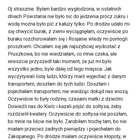
Oj strasznie. Byłam bardzo wygłodzona, w ostatnich
dniach Powstania nie było nic do jedzenia prócz cukru i
wodę można było pić z kałuży tylko. Po drodze udało mi
się chwycić burak, z ziemi wyciągnęłam, oczywiście po
buraku rozchorowałam się i Rosjanie wtedy mi pomogli
proszkiem. Chciałam się jak najszybciej wydostać z
Pruszkowa, bo nie wiedziałam, co mnie czeka, ale
wreszcie przyszedł taki moment, że już mi było
wszystko jedno, byle dalej od tego miejsca. Jak
wyczytywali listę ludzi, którzy mieli wyjechać z danym
transportem, doszłam do tych ludzi. Doszłam i
pojechałam transportem, nie wiedząc dokąd nas wiozą.
Oczywiście to były rodziny, czasami matki z dziećmi.
Dowieźli nas do Kielc i kazali pójść do sołtysa, żeby
rozdzielił kwatery. Oczywiście do sołtysa nie poszłam,
bo mnie na liście nie było. Zarobiłam trochę tam, bo nie
miałam przecież żadnych pieniędzy i pojechałam do
Zakopanego. Po drodze miałam oczywiście kłopoty, w