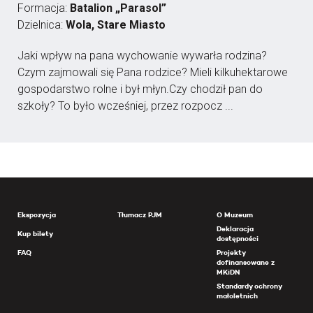
Formacja:
Batalion „Parasol”
Dzielnica:
Wola, Stare Miasto
Jaki wpływ na pana wychowanie wywarła rodzina?
Czym zajmowali się Pana rodzice? Mieli kilkuhektarowe
gospodarstwo rolne i był młyn.Czy chodził pan do
szkoły? To było wcześniej, przez rozpocz ...
Ekspozycja
Tłumacz PJM
O Muzeum
Deklaracja
Kup bilety
dostępności
FAQ
Projekty
dofinansowane z
MKiDN
Standardy ochrony
małoletnich