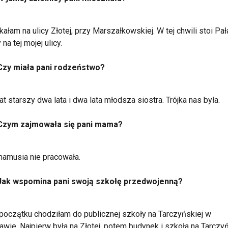
ałam na ulicy Złotej, przy Marszałkowskiej. W tej chwili stoi Pał
 na tej mojej ulicy.
Czy miała pani rodzeństwo?
rat starszy dwa lata i dwa lata młodsza siostra. Trójka nas była.
Czym zajmowała się pani mama?
amusia nie pracowała.
Jak wspomina pani swoją szkołę przedwojenną?
początku chodziłam do publicznej szkoły na Tarczyńskiej w
wie. Najpierw była na Złotej, potem budynek i szkoła na Tarczyń