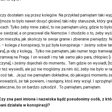
czy dostałam się przez kolegów. Na przykład pamiętam taki wy
 (może to było nawet dosyć głośne) taki niby staruszek, który gra
cach. Tylko żeby mnie zabić, to nie pamiętam ulicy, gdzie to było.
 siedział, a on pracował dla Niemców. I chodziło o to, żeby wyś
on mieszka, jak skończy te swoje granie i zbieranie pieniędzy. No
 – kolega z konspiracji, to już była konspiracja – żeśmy sobie ta
ara], ja idę z kolegą... Tylko nie pamiętam, jaki numer tego tramwaj
 tramwaj na Pragę. I on wsiadł i my tak samo jako para, chłopiec [i
zyna], i żeśmy dojechali do momentu... Tam gdzie on wysiadł, [to
też wysiedli, ale już nie mogliśmy za nim iść, żeby nie było w r
coś tak... Ja już nie pamiętam dokładnie, do jakiegoś momentu 
rowadzili, że tak powiem, i następny, ktoś inny wziął. I sprzątnę
atecznie, bo on bardzo szkodził… To pamiętam, pamiętam.
Czy zna pani imiona i nazwiska bądź pseudonimy osób, z któ
pani działała w konspiracji?