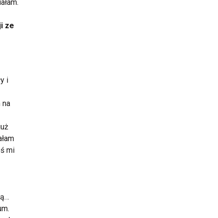
iałam.
i ze
y i
m na
już
iałam
oś mi
ką…
um.