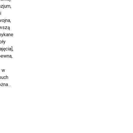
azjum,
i
wojna,
rwszą
amykane
oły
jęcia],
pewna,
y w
buch
można…