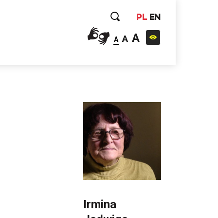
PL
EN
A
A
A
Irmina