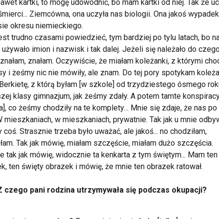
wet kartki, to mogę udowodnić, bo mam kartki od niej. Tak że u
śmierci... Ziemcówna, ona uczyła nas biologii. Ona jakoś wypadek
ie okresu niemieckiego.
est trudno czasami powiedzieć, tym bardziej po tylu latach, bo n
e używało imion i nazwisk i tak dalej. Jeżeli się należało do czego
 znałam, znałam. Oczywiście, że miałam koleżanki, z którymi ch
sy i żeśmy nic nie mówiły, ale znam. Do tej pory spotykam koleż
Berkietę, z którą byłam [w szkole] od trzydziestego ósmego rok
zej klasy gimnazjum, jak żeśmy zdały. A potem tamte konspirac
ia], co żeśmy chodziły na te komplety… Mnie się zdaje, że nas p
W mieszkaniach, w mieszkaniach, prywatnie. Tak jak u mnie odby
y coś. Strasznie trzeba było uważać, ale jakoś... no chodziłam,
łam. Tak jak mówię, miałam szczęście, miałam dużo szczęścia.
e tak jak mówię, widocznie ta kenkarta z tym świętym... Mam ten
k, ten święty obrazek i mówię, że mnie ten obrazek ratował.
Z czego pani rodzina utrzymywała się podczas okupacji?