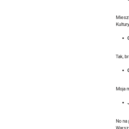
Mieszk
Kultury
Tak, b
Moja m
No na 
Warsza