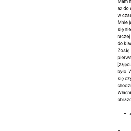
Mam na
aż do 
w czas
Mnie j
się ni
raczej
do kla
Zosię 
pierws
[zajęc
było. 
się cz
chodzi
Właśni
obraze