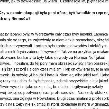
 wiem, jak to powiedzieć. Ja wiem... Czternaście lat, piętnaście m
Czy w czasie okupacji była pani ofiarą być świadkiem represj
strony Niemców?
naczy łapanki były, w Warszawie cały czas były łapanki. Łapanka
ała się od tego, że zajeżdżały te niemieckie samochody, okrążał
kich zatrzymywali. I potem była kontrola dowodów i niektórych
ali, a niektórych zabierali i wywozili. Tak że na przykład ja miała
. Tak zwane kenkarty to były takie dowody za Niemca. No i jakoś
liwie... I nosiłam, do tej pory mam obrazek święty. I ten obrazek 
się [zniszczył] i ja cały czas miałam. I jak on otwierał to, to ja m
razek. Ja mówię: „Albo jakiś katolik Niemiec, albo jakiś ten”. I jak
rę razy tak udało, że była łapanka, zabrali oczywiście, ale ja jakoś
liwie wyszłam jako uczennica, bo miałam legitymację szkoły
wej, takiej, co pootwierali nasi profesorowie... Nasza dyrektorka
iewicz, ona zginęła w Powstanie. Długi czas miałam z profesor
zyła nas, żeby nie skłamać, historii, dokładnie historii w gimnazj