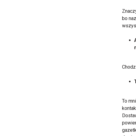
Znaczy
bo naz
wszyst
Chodz
To mni
kontak
Dostaw
powiem
gazetk