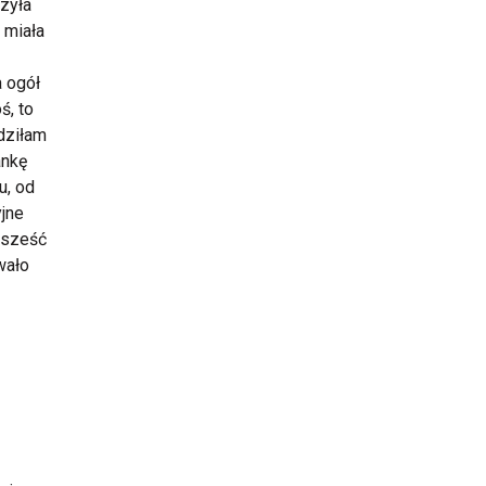
czyła
 miała
a ogół
ś, to
odziłam
ankę
u, od
yjne
o sześć
wało