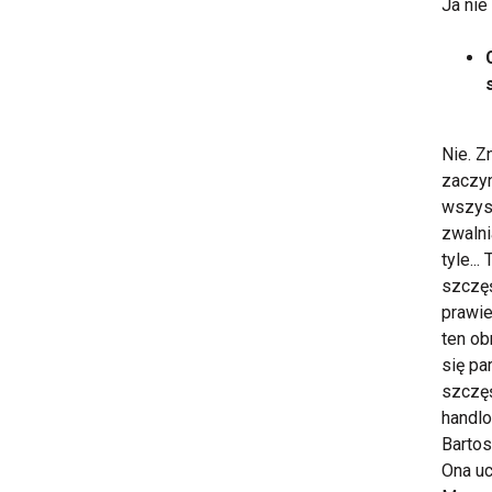
Ja nie
Nie. Z
zaczyn
wszyst
zwalni
tyle..
szczęś
prawie 
ten ob
się pa
szczęś
handlo
Bartos
Ona uc