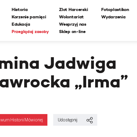
Historia
Zlot Harcerski
Fotoplastikon
Korzenie pamięci
Wolontariat
Wydarzenia
Edukacja
Wesprzyj nas
Przeglądaj zasoby
Sklep on-line
rmina Jadwiga
awrocka „Irma”
iwum Historii Mówionej
Udostępnij