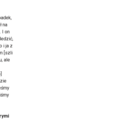
padek,
ł na
 I on
ledzić,
 i ja z
m [szli
u, ale
]
azie
żeśmy
liśmy
rymi