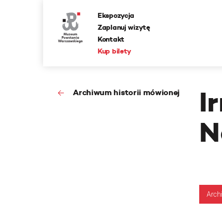
Ekspozycja
Zaplanuj wizytę
Kontakt
Kup bilety
I
Archiwum historii mówionej
N
Arch