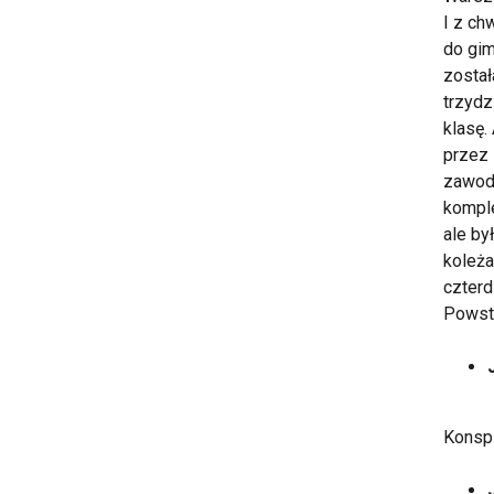
I z ch
do gim
został
trzydz
klasę.
przez 
zawodo
komple
ale by
koleża
czterd
Powsta
Konspi