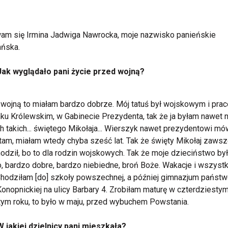
am się Irmina Jadwiga Nawrocka, moje nazwisko panieńskie
ańska.
Jak wyglądało pani życie przed wojną?
wojną to miałam bardzo dobrze. Mój tatuś był wojskowym i pra
u Królewskim, w Gabinecie Prezydenta, tak że ja byłam nawet 
h takich... świętego Mikołaja... Wierszyk nawet prezydentowi mó
am, miałam wtedy chyba sześć lat. Tak że święty Mikołaj zaws
odził, bo to dla rodzin wojskowych. Tak że moje dzieciństwo by
, bardzo dobre, bardzo niebiedne, broń Boże. Wakacje i wszystk
Chodziłam [do] szkoły powszechnej, a później gimnazjum państ
Konopnickiej na ulicy Barbary 4. Zrobiłam maturę w czterdziesty
ym roku, to było w maju, przed wybuchem Powstania.
W jakiej dzielnicy pani mieszkała?