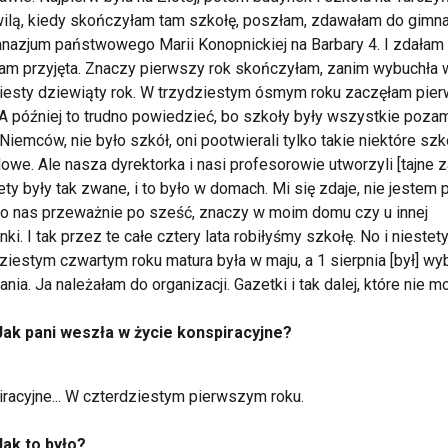
wilą, kiedy skończyłam tam szkołę, poszłam, zdawałam do gimn
nazjum państwowego Marii Konopnickiej na Barbary 4. I zdałam 
am przyjęta. Znaczy pierwszy rok skończyłam, zanim wybuchła 
iesty dziewiąty rok. W trzydziestym ósmym roku zaczęłam pie
 A później to trudno powiedzieć, bo szkoły były wszystkie poz
Niemców, nie było szkół, oni pootwierali tylko takie niektóre szk
we. Ale nasza dyrektorka i nasi profesorowie utworzyli [tajne za
ty były tak zwane, i to było w domach. Mi się zdaje, nie jestem 
ło nas przeważnie po sześć, znaczy w moim domu czy u innej
nki. I tak przez te całe cztery lata robiłyśmy szkołę. No i niestet
ziestym czwartym roku matura była w maju, a 1 sierpnia [był] wy
nia. Ja należałam do organizacji. Gazetki i tak dalej, które nie 
Jak pani weszła w życie konspiracyjne?
racyjne... W czterdziestym pierwszym roku.
Jak to było?