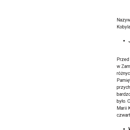
Nazyw
Kobyl
Przed 
w Zamk
różnyc
Pamięt
przych
bardzo
było. 
Marii 
czwart