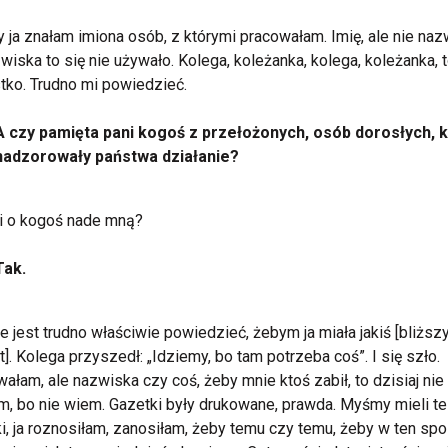
 ja znałam imiona osób, z którymi pracowałam. Imię, ale nie naz
wiska to się nie używało. Kolega, koleżanka, kolega, koleżanka, 
ko. Trudno mi powiedzieć.
A czy pamięta pani kogoś z przełożonych, osób dorosłych, 
nadzorowały państwa działanie?
i o kogoś nade mną?
Tak.
e jest trudno właściwie powiedzieć, żebym ja miała jakiś [bliższ
t]. Kolega przyszedł: „Idziemy, bo tam potrzeba coś”. I się szło.
ałam, ale nazwiska czy coś, żeby mnie ktoś zabił, to dzisiaj nie
, bo nie wiem. Gazetki były drukowane, prawda. Myśmy mieli te
i, ja roznosiłam, zanosiłam, żeby temu czy temu, żeby w ten sp