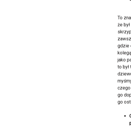
To zna
że był
skrzyp
zawsze
gdzie 
kolegą
jako p
to był
dziewc
myśmy 
czego 
go dop
go ost