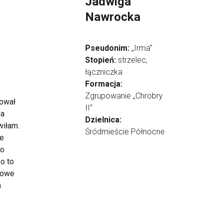
Jadwiga
Nawrocka
Pseudonim:
„Irma”
Stopień:
strzelec,
łączniczka
Formacja:
Zgrupowanie „Chrobry
cował
II”
na
Dzielnica:
wiłam.
Śródmieście Północne
ze
ło
o to
wowe
m