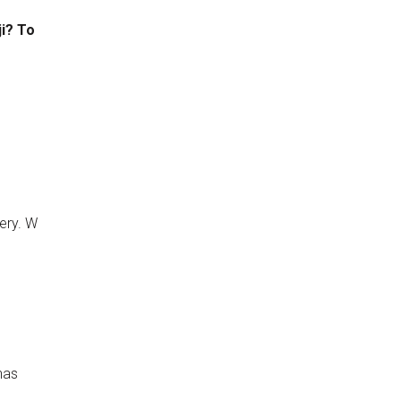
i? To
iery. W
nas