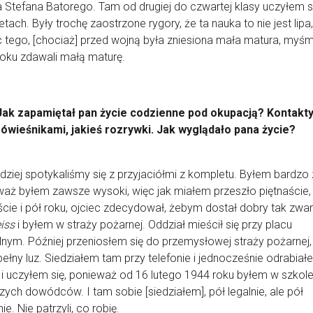
a Stefana Batorego. Tam od drugiej do czwartej klasy uczyłem s
tach. Były trochę zaostrzone rygory, że ta nauka to nie jest lipa,
tego, [chociaż] przed wojną była zniesiona mała matura, myś
oku zdawali małą maturę.
Jak zapamiętał pan życie codzienne pod okupacją? Kontakty
rówieśnikami, jakieś rozrywki. Jak wyglądało pana życie?
dziej spotykaliśmy się z przyjaciółmi z kompletu. Byłem bardzo z
aż byłem zawsze wysoki, więc jak miałem przeszło piętnaście,
ście i pół roku, ojciec zdecydował, żebym dostał dobry tak zwa
iss
i byłem w straży pożarnej. Oddział mieścił się przy placu
lnym. Później przeniosłem się do przemysłowej straży pożarnej,
pełny luz. Siedziałem tam przy telefonie i jednocześnie odrabiał
, i uczyłem się, ponieważ od 16 lutego 1944 roku byłem w szkol
ych dowódców. I tam sobie [siedziałem], pół legalnie, ale pół
nie. Nie patrzyli, co robię.