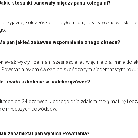
Jakie stosunki panowały między pana kolegami?
 przyjazne, koleżeńskie. To było trochę idealistyczne wojsko, j
go.
Ma pan jakieś zabawne wspomnienia z tego okresu?
onieważ wykryli, że mam szesnaście lat, więc nie brali mnie do ak
e Powstania byłem świeżo po skończonym siedemnastym roku ż
Ile trwało szkolenie w podchorążówce?
lutego do 24 czerwca. Jednego dnia zdałem małą maturę i eg
ole młodszych dowódców.
Jak zapamiętał pan wybuch Powstania?