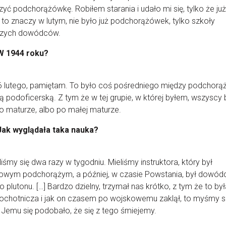
yć podchorążówkę. Robiłem starania i udało mi się, tylko że już
 to znaczy w lutym, nie było już podchorążówek, tylko szkoły
zych dowódców.
W 1944 roku?
6 lutego, pamiętam. To było coś pośredniego między podchor
łą podoficerską. Z tym że w tej grupie, w której byłem, wszyscy b
o maturze, albo po małej maturze.
Jak wyglądała taka nauka?
liśmy się dwa razy w tygodniu. Mieliśmy instruktora, który był
nowym podchorążym, a później, w czasie Powstania, był dowód
 plutonu. […] Bardzo dzielny, trzymał nas krótko, z tym że to by
ochotnicza i jak on czasem po wojskowemu zaklął, to myśmy s
. Jemu się podobało, że się z tego śmiejemy.