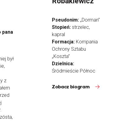
Robakiewicz
Pseudonim:
„Dorman”
Stopień:
strzelec,
o pana
kapral
Formacja:
Kompania
Ochrony Sztabu
„Koszta”
iej był
Dzielnica:
ie,
Śródmieście Północ
y z
Zobacz biogram
kałem
przed
j
.
zósta,