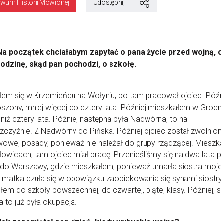
iwum Historii Mówionej
Udostępnij
Na początek chciałabym zapytać o pana życie przed wojną, 
rodzinę, skąd pan pochodzi, o szkołę.
łem się w Krzemieńcu na Wołyniu, bo tam pracował ojciec. Późn
szony, mniej więcej co cztery lata. Później mieszkałem w Grodn
 niż cztery lata. Później następna była Nadwórna, to na
zczyźnie. Z Nadwórny do Pińska. Później ojciec został zwolnion
owej posady, ponieważ nie należał do grupy rządzącej. Miesz
owicach, tam ojciec miał pracę. Przenieśliśmy się na dwa lata 
do Warszawy, gdzie mieszkałem, ponieważ umarła siostra moje
i matka czuła się w obowiązku zaopiekowania się synami siostry
łem do szkoły powszechnej, do czwartej, piątej klasy. Później, s
 to już była okupacja.