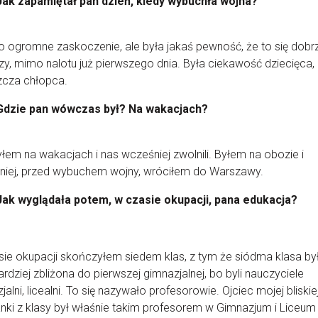
Jak zapamiętał pan dzień, kiedy wybuchła wojna?
o ogromne zaskoczenie, ale była jakaś pewność, że to się dobr
y, mimo nalotu już pierwszego dnia. Była ciekawość dziecięca,
zcza chłopca.
Gdzie pan wówczas był? Na wakacjach?
yłem na wakacjach i nas wcześniej zwolnili. Byłem na obozie i
niej, przed wybuchem wojny, wróciłem do Warszawy.
Jak wyglądała potem, w czasie okupacji, pana edukacja?
ie okupacji skończyłem siedem klas, z tym że siódma klasa był
ardziej zbliżona do pierwszej gimnazjalnej, bo byli nauczyciele
jalni, licealni. To się nazywało profesorowie. Ojciec mojej bliskie
nki z klasy był właśnie takim profesorem w Gimnazjum i Liceum