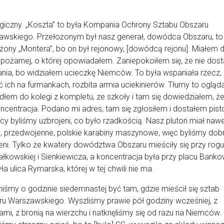
agiczny. „Koszta” to była Kompania Ochrony Sztabu Obszaru
wskiego. Przełożonym był nasz generał, dowódca Obszaru, to
żony „Montera”, bo on był rejonowy, [dowódcą rejonu]. Miałem 
 pożarnej, o której opowiadałem. Zaniepokoiłem się, że nie dost
ia, bo widziałem ucieczkę Niemców. To była wspaniała rzecz,
ć ich na furmankach, rozbita armia uciekinierów. Tłumy to ogląda
łem do kolegi z kompletu, ze szkoły i tam się dowiedziałem, że
oncentracja. Podano mi adres, tam się zgłosiłem i dostałem pisto
y byliśmy uzbrojeni, co było rzadkością. Nasz pluton miał naw
, przedwojenne, polskie karabiny maszynowe, więc byliśmy dob
eni. Tylko że kwatery dowództwa Obszaru mieściły się przy rogu
łkowskiej i Sienkiewicza, a koncentracja była przy placu Bank
ła ulica Rymarska, której w tej chwili nie ma.
iśmy o godzinie siedemnastej być tam, gdzie mieścił się sztab
u Warszawskiego. Wyszliśmy prawie pół godziny wcześniej, z
mi, z bronią na wierzchu i natknęliśmy się od razu na Niemców.