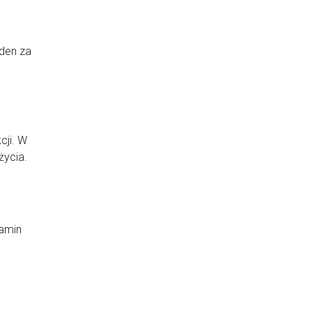
eden za
cji. W
ycia.
zamin