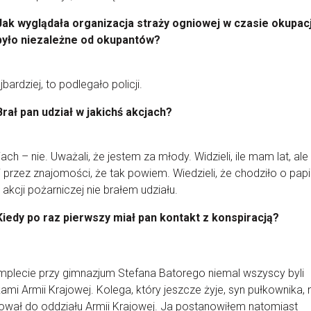
Jak wyglądała organizacja straży ogniowej w czasie okupacj
było niezależne od okupantów?
jbardziej, to podlegało policji.
Brał pan udział w jakichś akcjach?
ach – nie. Uważali, że jestem za młody. Widzieli, ile mam lat, ale
li przez znajomości, że tak powiem. Wiedzieli, że chodziło o pap
 akcji pożarniczej nie brałem udziału.
Kiedy po raz pierwszy miał pan kontakt z konspiracją?
plecie przy gimnazjum Stefana Batorego niemal wszyscy byli
ami Armii Krajowej. Kolega, który jeszcze żyje, syn pułkownika, 
wał do oddziału Armii Krajowej. Ja postanowiłem natomiast