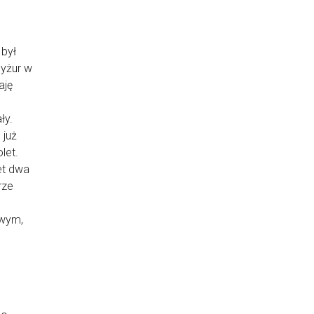
 był
dyżur w
aję
ły.
 już
let.
et dwa
rze
owym,