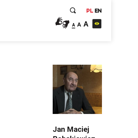
PL
EN
A
A
A
Jan Maciej