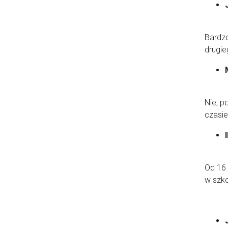
Bardzo
drugie
Nie, p
czasi
Od 16 
w szk