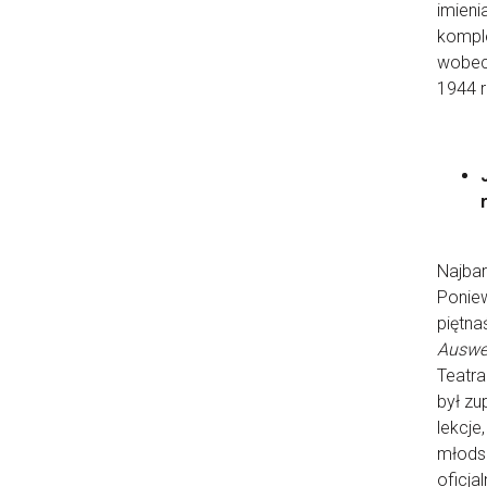
imieni
komple
wobec 
1944 r
Najbar
Poniew
piętna
Auswe
Teatra
był zu
lekcje
młodsz
oficjal