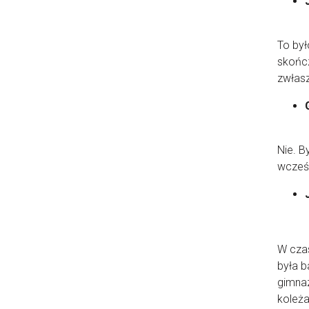
To był
skończ
zwłas
Nie. B
wcześ
W czas
była b
gimnaz
koleża