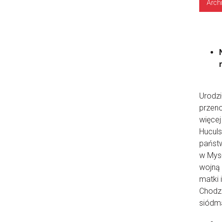
Arch
Urodzi
przeno
więcej
Huculs
państw
w Mysł
wojną 
matki 
Chodzi
siódma