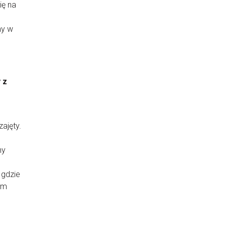
ię na
my w
 z
ajęty.
ny
 gdzie
em
e