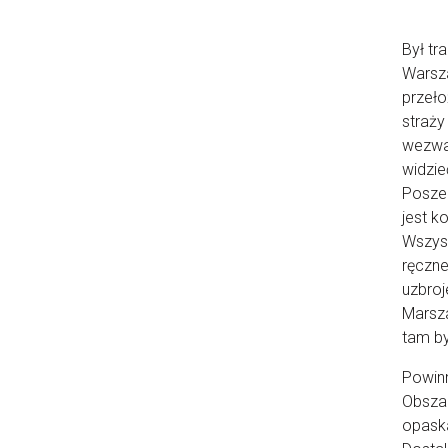
Był tr
Warsza
przeło
straży
wezwan
widzie
Poszed
jest k
Wszysc
ręczne
uzbroj
Marsza
tam by
Powinn
Obszar
opaska