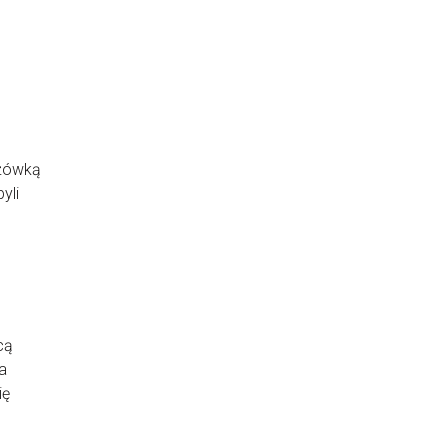
ążówką
yli
cą
ła
ię