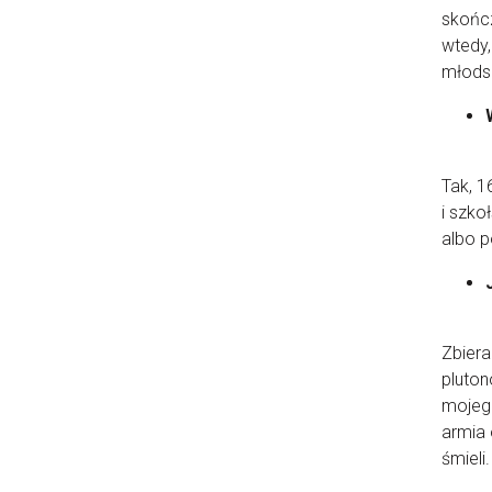
skończ
wtedy,
młods
Tak, 1
i szko
albo p
Zbiera
pluto
mojego
armia 
śmieli