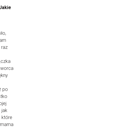
Jakie
iło,
nam
 raz
ączka
 Dworca
ękny
o
ż po
stko
ojej
 jak
 które
a mama