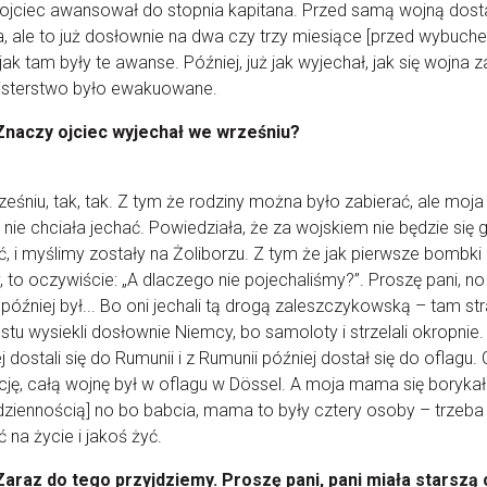
ojciec awansował do stopnia kapitana. Przed samą wojną dost
, ale to już dosłownie na dwa czy trzy miesiące [przed wybuche
jak tam były te awanse. Później, już jak wyjechał, jak się wojna z
nisterstwo było ewakuowane.
Znaczy ojciec wyjechał we wrześniu?
eśniu, tak, tak. Z tym że rodziny można było zabierać, ale moja
ie chciała jechać. Powiedziała, że za wojskiem nie będzie się 
ć, i myślimy zostały na Żoliborzu. Z tym że jak pierwsze bombki
, to oczywiście: „A dlaczego nie pojechaliśmy?”. Proszę pani, no 
 później był... Bo oni jechali tą drogą zaleszczykowską – tam str
stu wysiekli dosłownie Niemcy, bo samoloty i strzelali okropnie.
j dostali się do Rumunii i z Rumunii później dostał się do oflagu. 
ję, całą wojnę był w oflagu w Dössel. A moja mama się borykała
dziennością] no bo babcia, mama to były cztery osoby – trzeba
ć na życie i jakoś żyć.
Zaraz do tego przyjdziemy. Proszę pani, pani miała starszą 