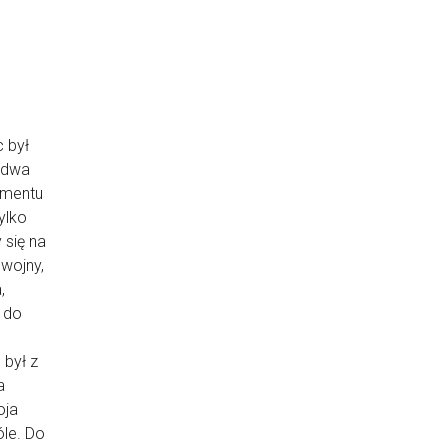
c był
e dwa
omentu
ylko
 się na
 wojny,
,
o do
 był z
a
oja
óle. Do