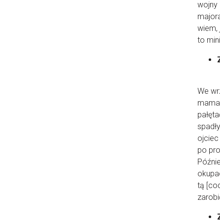
wojny 
majora
wiem, 
to mi
We wrz
mama n
pałęta
spadły
ojciec
po pro
Późnie
okupac
tą [co
zarobi