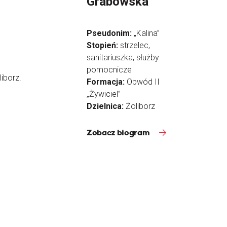
Grabowska
Pseudonim:
„Kalina”
Stopień:
strzelec,
sanitariuszka, służby
pomocnicze
iborz.
Formacja:
Obwód II
„Żywiciel”
Dzielnica:
Żoliborz
Zobacz biogram