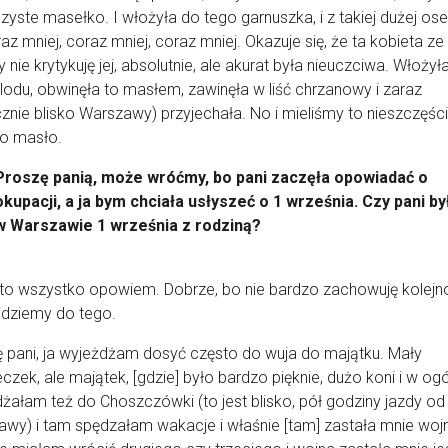
czyste masełko. I włożyła do tego garnuszka, i z takiej dużej oseł
raz mniej, coraz mniej, coraz mniej. Okazuje się, że ta kobieta ze 
 nie krytykuję jej, absolutnie, ale akurat była nieuczciwa. Włożył
lodu, obwinęła to masłem, zawinęła w liść chrzanowy i zaraz
znie blisko Warszawy) przyjechała. No i mieliśmy to nieszczęśc
to masło.
Proszę panią, może wróćmy, bo pani zaczęła opowiadać o
okupacji, a ja bym chciała usłyszeć o 1 września. Czy pani by
w Warszawie 1 września z rodziną?
to wszystko opowiem. Dobrze, bo nie bardzo zachowuję kolejn
jdziemy do tego.
 pani, ja wyjeżdżam dosyć często do wuja do majątku. Mały
czek, ale majątek, [gdzie] było bardzo pięknie, dużo koni i w ogó
żałam też do Choszczówki (to jest blisko, pół godziny jazdy od
wy) i tam spędzałam wakacje i właśnie [tam] zastała mnie woj