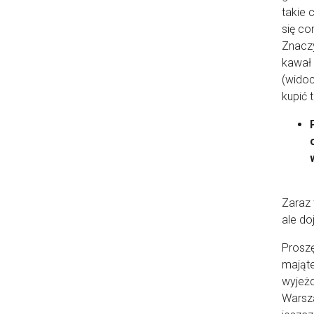
takie 
się co
Znaczy
kawał 
(widoc
kupić 
Zaraz 
ale do
Proszę
mająte
wyjeżd
Warsza