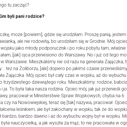
ego tu zacząć?
Kim byli pani rodzice?
czkę, może [powiem], gdzie się urodziłam. Proszę panią, jestem
wianką, ale nie rodowitą, bo urodziłam się w Grodnie. Mój ojcie
wojsku jako młody podporucznik i po roku pobytu tam, właśni
iałam, [jak] ojca przeniesiono do Warszawy. No i już od tego m
w Warszawie. Mieszkaliśmy nie od razu na generała Zajączka, t
cy... też na Żoliborzu, [ale] dopiero po jakimś czasie przenieśliśmy
ła Zajączka. Mój ojciec był cały czas w wojsku, aż do wybuchu
do trzydziestego dziewiątego roku. Mieszkaliśmy: rodzice, babcia
a i ja. To była taka nasza rodzina. Ojciec mój, jak już przenieśli g
awy, pracował w Ministerstwie Spraw Wojskowych, chyba na 6
ia czy na Nowowiejskiej, teraz się [tak] nazywa, pracował. Ojciec
ałcenia leśnikiem, ale był zakochany w wojsku, tak że do wojsk
ł bardzo, bardzo dawno i aż do wybuchu wojny był w wojsku. M
yła nauczycielką, a jak wyszła za mąż, to nie pracowała w og