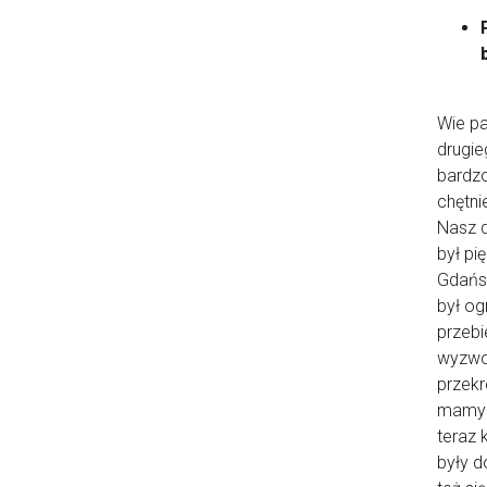
Wie pa
drugie
bardzo
chętni
Nasz d
był pi
Gdańsk
był og
przebi
wyzwol
przekr
mamy u
teraz 
były 