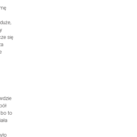
amę
duże,
ły
cze się
za
e
awdzie
 pół
 bo to
iała
było