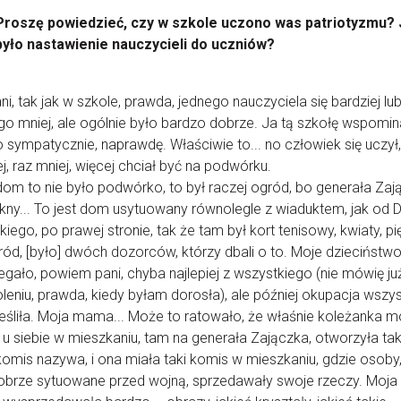
Proszę powiedzieć, czy w szkole uczono was patriotyzmu? 
było nastawienie nauczycieli do uczniów?
ni, tak jak w szkole, prawda, jednego nauczyciela się bardziej lub
go mniej, ale ogólnie było bardzo dobrze. Ja tą szkołę wspomi
 sympatycznie, naprawdę. Właściwie to... no człowiek się uczył,
ej, raz mniej, więcej chciał być na podwórku.
om to nie było podwórko, to był raczej ogród, bo generała Zaj
ękny... To jest dom usytuowany równolegle z wiaduktem, jak od
iego, po prawej stronie, tak że tam był kort tenisowy, kwiaty, pi
ród, [było] dwóch dozorców, którzy dbali o to. Moje dzieciństw
egało, powiem pani, chyba najlepiej z wszystkiego (nie mówię ju
eniu, prawda, kiedy byłam dorosła), ale później okupacja wszy
eśliła. Moja mama... Może to ratowało, że właśnie koleżanka m
 siebie w mieszkaniu, tam na generała Zajączka, otworzyła tak
komis nazywa, i ona miała taki komis w mieszkaniu, gdzie osoby,
dobrze sytuowane przed wojną, sprzedawały swoje rzeczy. Moj