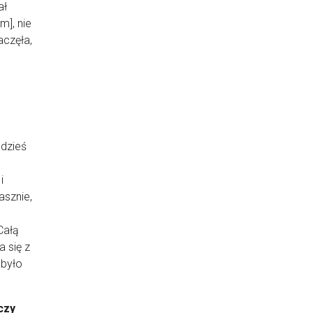
ał
m], nie
aczęła,
gdzieś
i
asznie,
Całą
 się z
 było
czy