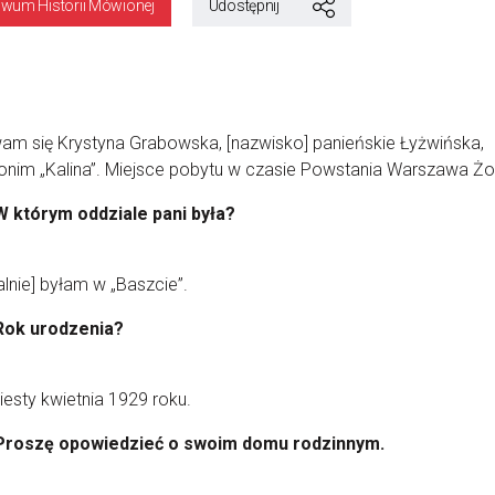
iwum Historii Mówionej
Udostępnij
m się Krystyna Grabowska, [nazwisko] panieńskie Łyżwińska,
nim „Kalina”. Miejsce pobytu w czasie Powstania Warszawa Żol
W którym oddziale pani była?
lnie] byłam w „Baszcie”.
Rok urodzenia?
iesty kwietnia 1929 roku.
Proszę opowiedzieć o swoim domu rodzinnym.