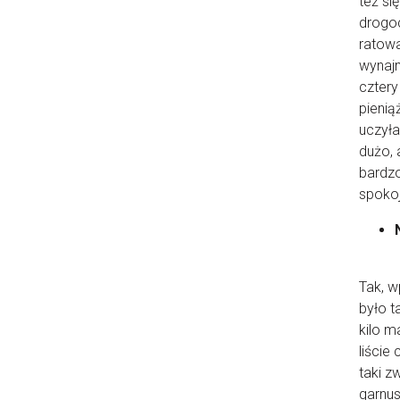
też si
drogoc
ratowa
wynaj
cztery
pienią
uczyła
dużo, 
bardzo
spokoj
Tak, w
było t
kilo m
liście
taki z
garnus