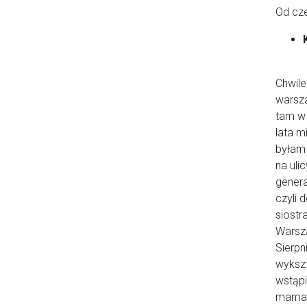
Od cz
Chwile
warsza
tam w 
lata m
byłam 
na uli
genera
czyli 
siostr
Warsz
Sierpn
wykszt
wstąpi
mama b