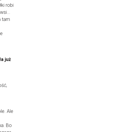
ki robi
wsi...
a tam
ie
ła już
ość,
le. Ale
na. Bo