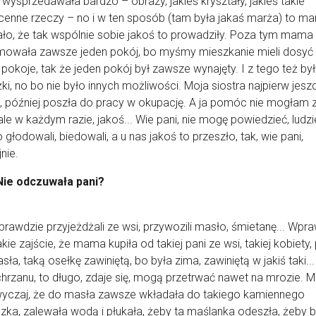
ę wysprzedawała bardzo – obrazy, jakieś kryształy, jakieś takie
enne rzeczy – no i w ten sposób (tam była jakaś marża) to m
ło, że tak wspólnie sobie jakoś to prowadziły. Poza tym mama
mowała zawsze jeden pokój, bo myśmy mieszkanie mieli dosyć 
 pokoje, tak że jeden pokój był zawsze wynajęty. I z tego też by
żki, no bo nie było innych możliwości. Moja siostra najpierw jesz
, później poszła do pracy w okupację. A ja pomóc nie mogłam 
ale w każdym razie, jakoś... Wie pani, nie mogę powiedzieć, ludzi
 głodowali, biedowali, a u nas jakoś to przeszło, tak, wie pani,
nie.
Nie odczuwała pani?
prawdzie przyjeżdżali ze wsi, przywozili masło, śmietanę... Wpr
akie zajście, że mama kupiła od takiej pani ze wsi, takiej kobiety,
asła, taką osełkę zawiniętą, bo była zima, zawiniętą w jakiś taki...
 chrzanu, to długo, zdaje się, mogą przetrwać nawet na mrozie. M
wyczaj, że do masła zawsze wkładała do takiego kamiennego
zka, zalewała wodą i płukała, żeby ta maślanka odeszła, żeby 