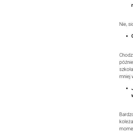
Nie, s
Chodzi
późnie
szkoła
mniej 
Bardzo
koleża
moment