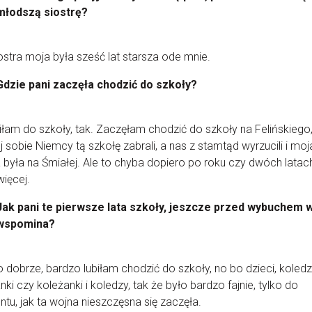
młodszą siostrę?
iostra moja była sześć lat starsza ode mnie.
Gdzie pani zaczęła chodzić do szkoły?
łam do szkoły, tak. Zaczęłam chodzić do szkoły na Felińskiego,
j sobie Niemcy tą szkołę zabrali, a nas z stamtąd wyrzucili i moj
 była na Śmiałej. Ale to chyba dopiero po roku czy dwóch latach
więcej.
Jak pani te pierwsze lata szkoły, jeszcze przed wybuchem w
wspomina?
 dobrze, bardzo lubiłam chodzić do szkoły, no bo dzieci, koledz
nki czy koleżanki i koledzy, tak że było bardzo fajnie, tylko do
u, jak ta wojna nieszczęsna się zaczęła.