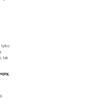
 tylko
a
, tak
ojny,
y,