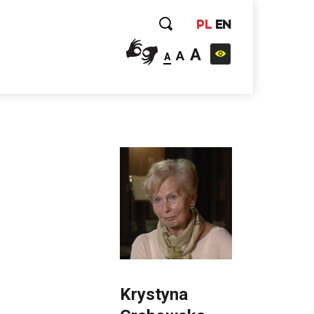
PL
EN
A
A
A
Krystyna