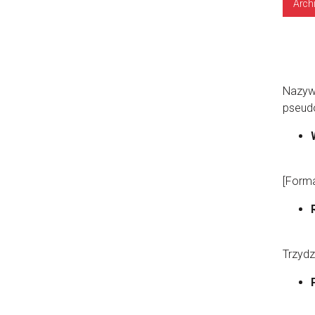
Arch
Nazywa
pseudo
[Forma
Trzydz