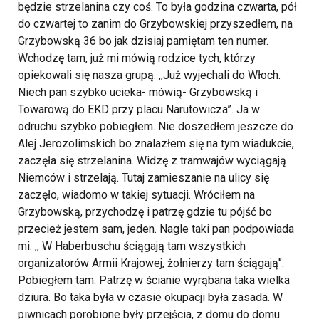
będzie strzelanina czy coś. To była godzina czwarta, pół
do czwartej to zanim do Grzybowskiej przyszedłem, na
Grzybowską 36 bo jak dzisiaj pamiętam ten numer.
Wchodzę tam, już mi mówią rodzice tych, którzy
opiekowali się nasza grupą: ,,Już wyjechali do Włoch.
Niech pan szybko ucieka- mówią- Grzybowską i
Towarową do EKD przy placu Narutowicza”. Ja w
odruchu szybko pobiegłem. Nie doszedłem jeszcze do
Alej Jerozolimskich bo znalazłem się na tym wiadukcie,
zaczęła się strzelanina. Widzę z tramwajów wyciągają
Niemców i strzelają. Tutaj zamieszanie na ulicy się
zaczęło, wiadomo w takiej sytuacji. Wróciłem na
Grzybowską, przychodzę i patrzę gdzie tu pójść bo
przecież jestem sam, jeden. Nagle taki pan podpowiada
mi: ,, W Haberbuschu ściągają tam wszystkich
organizatorów Armii Krajowej, żołnierzy tam ściągają'’.
Pobiegłem tam. Patrzę w ścianie wyrąbana taka wielka
dziura. Bo taka była w czasie okupacji była zasada. W
piwnicach porobione były przejścia, z domu do domu