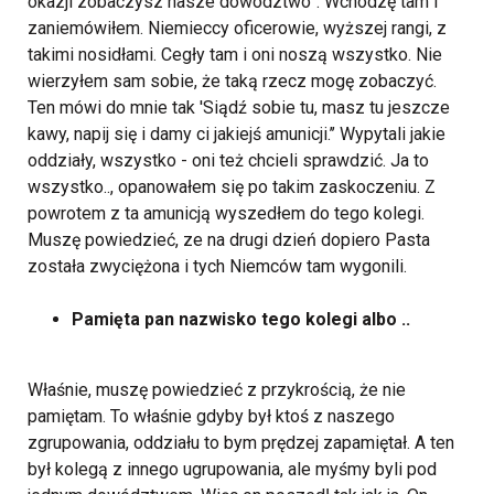
okazji zobaczysz nasze dowództwo”.
Wchodzę tam i
zaniemówiłem. Niemieccy oficerowie, wyższej rangi, z
takimi nosidłami. Cegły tam i oni noszą wszystko. Nie
wierzyłem sam sobie, że taką rzecz mogę zobaczyć.
Ten mówi do mnie tak 'Siądź sobie tu, masz tu jeszcze
kawy, napij się i damy ci jakiejś amunicji.’’
Wypytali jakie
oddziały, wszystko - oni też chcieli sprawdzić. Ja to
wszystko.., opanowałem się po takim zaskoczeniu. Z
powrotem z ta amunicją wyszedłem do tego kolegi.
Muszę powiedzieć, ze na drugi dzień dopiero Pasta
została zwyciężona i tych Niemców tam wygonili.
Pamięta pan nazwisko tego kolegi albo ..
Właśnie, muszę powiedzieć z przykrością, że nie
pamiętam. To właśnie gdyby był ktoś z naszego
zgrupowania, oddziału to bym prędzej zapamiętał. A ten
był kolegą z innego ugrupowania, ale myśmy byli pod