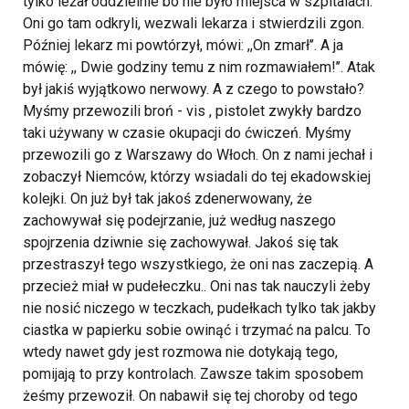
tylko leżał oddzielnie bo nie było miejsca w szpitalach.
Oni go tam odkryli, wezwali lekarza i stwierdzili zgon.
Później lekarz mi powtórzył, mówi: ,,On zmarł’’. A ja
mówię: ,, Dwie godziny temu z nim rozmawiałem!’’. Atak
był jakiś wyjątkowo nerwowy. A z czego to powstało?
Myśmy przewozili broń - vis , pistolet zwykły bardzo
taki używany w czasie okupacji do ćwiczeń. Myśmy
przewozili go z Warszawy do Włoch. On z nami jechał i
zobaczył Niemców, którzy wsiadali do tej ekadowskiej
kolejki. On już był tak jakoś zdenerwowany, że
zachowywał się podejrzanie, już według naszego
spojrzenia dziwnie się zachowywał. Jakoś się tak
przestraszył tego wszystkiego, że oni nas zaczepią. A
przecież miał w pudełeczku.. Oni nas tak nauczyli żeby
nie nosić niczego w teczkach, pudełkach tylko tak jakby
ciastka w papierku sobie owinąć i trzymać na palcu. To
wtedy nawet gdy jest rozmowa nie dotykają tego,
pomijają to przy kontrolach. Zawsze takim sposobem
żeśmy przewoził. On nabawił się tej choroby od tego