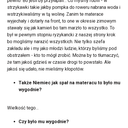
pewno. Bo jeśli by przyłapali… Co myśmy robili - w
strzykawki takie jakby pompka do roweru nabrana woda i
wstrzykiwaliśmy w tą wolinę. Zanim te materace
wyjechały i dotarły na front, to one w okresie zimowym
stawały się jak kamień bo tam marzło to wszystko. To
był w pewnym stopniu ryzykancki z naszej strony krok
bo mogliśmy narazić wszystkich. Nie tylko szefa
zakładu ale i my jako młodzi ludzie, którzy byliśmy pod
obstrzałem - kto to mógł zrobić. Można by to tłumaczyć,
że tam jakoś gdzieś w czasie drogi to powstało. Ale
jakoś się udało, nie mieliśmy kłopotów.
Także Niemiec jak spał na materacu to było mu
wygodnie?
Wielkość tego…
Czy było mu wygodnie?