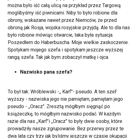
można było iść całą ulicą na przykład przez Targową
moglibyśmy iść piwnicami. Niby to było robione dla
obrony, wskazane nawet przez Niemców, że przed
obroną jak Rosja, wojska rosyjskie przyjdą. Ale to dla nas
było robione mówiąc otwarcie, taka była sytuacja.
Poszedłem do Haberbuscha. Moje wielkie zaskoczenie.
Spotykam mojego szefa i spotykam jeszcze wyższej
rangą szefa. Tak jak bym zobaczył matkę i ojca.
Nazwisko pana szefa?
To był tak: Wróblewski -,, Karf’’- pseudo. A ten szef
wyższy - nazwiska jego nie pamiętam, pamiętam jego
pseudo - ,,Oracz’’. Zresztą mógłbym sięgnąć po
książeczkę, to mógłbym nazwisko podać. W każdym
razie dla nas ,,Karf’’i ,,Oracz’’ to były dwie osoby, które
prowadziły nasze zgrupowanie. Bez przerwy przez te
dwa lata czy trzy jak byliśmy jeszcze w czasie okupacji