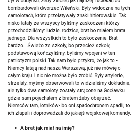
był w budynku, żeby zlecieć jak najniżej i uciekać bo
bombardowali dworzec Wileński. Były widoczne na tych
samolotach, które przelatywały znaki hitlerowskie. Tak
nisko latały że wszyscy byliśmy zaskoczeni którzy
przechodziliśmy: ludzie, rodzice, brat bo miałem brata
jednego. Dla wszystkich to było zaskoczenie. Brat
bardzo… Świeżo ze szkoły, bo przecież szkołę
podstawową kończyliśmy, byliśmy wpojeni w ten
patriotyzm polski. Tak nam było przykro, że jak to -
Niemcy latają nad nasza Warszawą, już nie mówię o
całym kraju. I nic nie można było zrobić. Były artylerie,
strzelały, myśmy obserwowali to widzieliśmy dokładnie,
ale tylko dwa samoloty zostały strącone na Gocławku
gdzie sam pojechałem z bratem żeby obejrzeć.
Niemców tam, lotników- bo oni spadochronem spadli, to
ich złapali i doprowadzali do jakiejś wojskowej komendy.
A brat jak miał na imię?