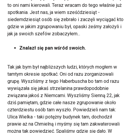
to oni nami kierowali. Teraz wracam do tego właśnie już
spotkania. Jest nas, ja wiem sześćdziesiąt -
siedemdziesiąt osób się zebrało i zaczęli wyciągać kto
gdzie w jakim zgrupowaniu był, opaski żeśmy założyli i
jak ja swoich szefów zobaczyłem...
Znalazł się pan wśród swoich.
Tak jak bym był najbliższych ludzi, których mogłem w
tamtym okresie spotkać. Oni od razu zorganizowali
grupę. Wyszliśmy z tego Haberbuscha bo tam od razu
wywiązała się jakaś strzelanina prawdopodobnie
związana jakoś z Niemcami. Wyszliśmy Sienną 22, jak
dziś pamiętam, gdzie całe nasze zgrupowanie około
czterdziestu osób tam wyszło.
Powiedzieli nam tak:
Ulica Wielka - taki potężny budynek tam, dochodził
prawie aż na Chmielną i myśmy się tam zakwaterowali
można tak powiedzieć. Spaliśmy gdzie się dało. W