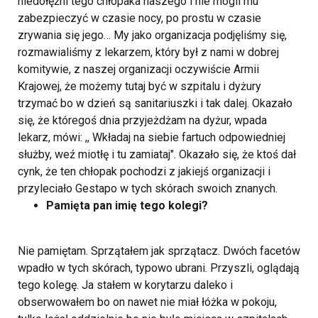
niedołężni tego chłopaka naszego i nie mogli mu
zabezpieczyć w czasie nocy, po prostu w czasie
zrywania się jego… My jako organizacja podjęliśmy się,
rozmawialiśmy z lekarzem, który był z nami w dobrej
komitywie, z naszej organizacji oczywiście Armii
Krajowej, że możemy tutaj być w szpitalu i dyżury
trzymać bo w dzień są sanitariuszki i tak dalej. Okazało
się, że któregoś dnia przyjeżdżam na dyżur, wpada
lekarz, mówi: ,, Wkładaj na siebie fartuch odpowiedniej
służby, weź miotłę i tu zamiataj". Okazało się, że ktoś dał
cynk, że ten chłopak pochodzi z jakiejś organizacji i
przyleciało Gestapo w tych skórach swoich znanych.
Pamięta pan imię tego kolegi?
Nie pamiętam. Sprzątałem jak sprzątacz. Dwóch facetów
wpadło w tych skórach, typowo ubrani. Przyszli, oglądają
tego kolegę. Ja stałem w korytarzu daleko i
obserwowałem bo on nawet nie miał łóżka w pokoju,