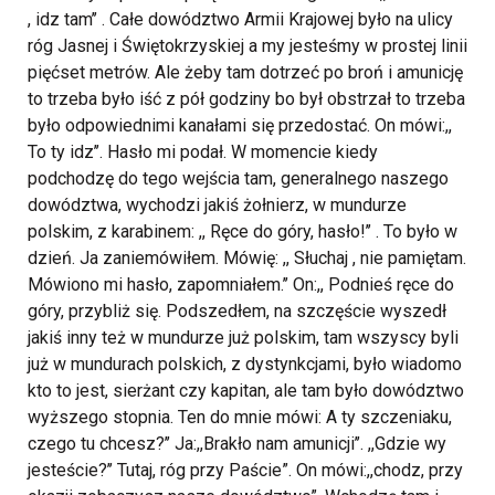
, idz tam’’ . Całe dowództwo Armii Krajowej było na ulicy
róg Jasnej i Świętokrzyskiej a my jesteśmy w prostej linii
pięćset metrów. Ale żeby tam dotrzeć po broń i amunicję
to trzeba było iść z pół godziny bo był obstrzał to trzeba
było odpowiednimi kanałami się przedostać. On mówi:,,
To ty idz’’. Hasło mi podał. W momencie kiedy
podchodzę do tego wejścia tam, generalnego naszego
dowództwa, wychodzi jakiś żołnierz, w mundurze
polskim, z karabinem: ,, Ręce do góry, hasło!’’ . To było w
dzień. Ja zaniemówiłem. Mówię: ,, Słuchaj , nie pamiętam.
Mówiono mi hasło, zapomniałem.’’ On:,, Podnieś ręce do
góry, przybliż się. Podszedłem, na szczęście wyszedł
jakiś inny też w mundurze już polskim, tam wszyscy byli
już w mundurach polskich, z dystynkcjami, było wiadomo
kto to jest, sierżant czy kapitan, ale tam było dowództwo
wyższego stopnia. Ten do mnie mówi: A ty szczeniaku,
czego tu chcesz?’’ Ja:,,Brakło nam amunicji’’. ,,Gdzie wy
jesteście?’’ Tutaj, róg przy Paście”.
On mówi:,,chodz, przy