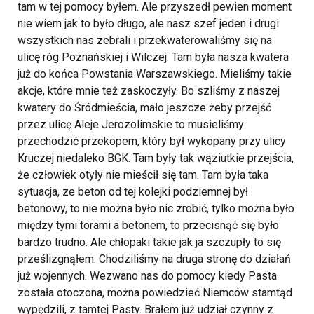
tam w tej pomocy byłem. Ale przyszedł pewien moment
nie wiem jak to było długo, ale nasz szef jeden i drugi
wszystkich nas zebrali i przekwaterowaliśmy się na
ulicę róg Poznańskiej i Wilczej. Tam była nasza kwatera
już do końca Powstania Warszawskiego. Mieliśmy takie
akcje, które mnie też zaskoczyły.
Bo szliśmy z naszej
kwatery do Śródmieścia, mało jeszcze żeby przejść
przez ulicę Aleje Jerozolimskie to musieliśmy
przechodzić przekopem, który był wykopany przy ulicy
Kruczej niedaleko BGK. Tam były tak wąziutkie przejścia,
że człowiek otyły nie mieścił się tam. Tam była taka
sytuacja, ze beton od tej kolejki podziemnej był
betonowy, to nie można było nic zrobić, tylko można było
między tymi torami a betonem, to przecisnąć się było
bardzo trudno. Ale chłopaki takie jak ja szczupły to się
prześlizgnąłem. Chodziliśmy na druga stronę do działań
już wojennych.
Wezwano nas do pomocy kiedy Pasta
została otoczona, można powiedzieć Niemców stamtąd
wypędzili, z tamtej Pasty. Brałem już udział czynny z