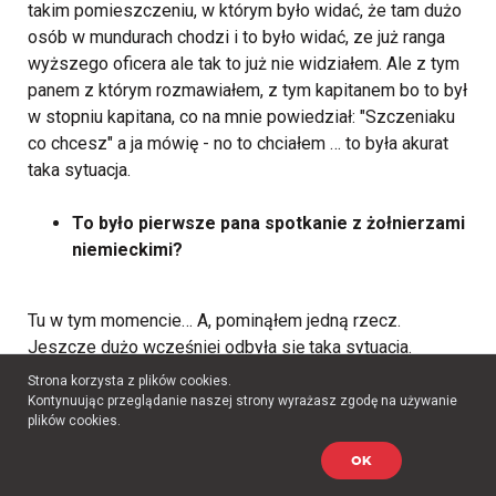
takim pomieszczeniu, w którym było widać, że tam dużo
osób w mundurach chodzi i to było widać, ze już ranga
wyższego oficera ale tak to już nie widziałem. Ale z tym
panem z którym rozmawiałem, z tym kapitanem bo to był
w stopniu kapitana, co na mnie powiedział: "Szczeniaku
co chcesz" a ja mówię - no to chciałem … to była akurat
taka sytuacja.
To było pierwsze pana spotkanie z żołnierzami
niemieckimi?
Tu w tym momencie… A, pominąłem jedną rzecz.
Jeszcze dużo wcześniej odbyła się taka sytuacja.
Pierwsze posegregowanie nas to było jeszcze
Strona korzysta z plików cookies.
przedtem zanim były te dzielenia na te grupy. Właśnie że
Kontynuując przeglądanie naszej strony wyrażasz zgodę na używanie
plików cookies.
nie miałem takiej kwalifikacji żeby z tą bronią iść, to nam
dali - o tym zapomniałem powiedzieć - butelki z
OK
benzynką i wygonili nas na taki wybieg przed