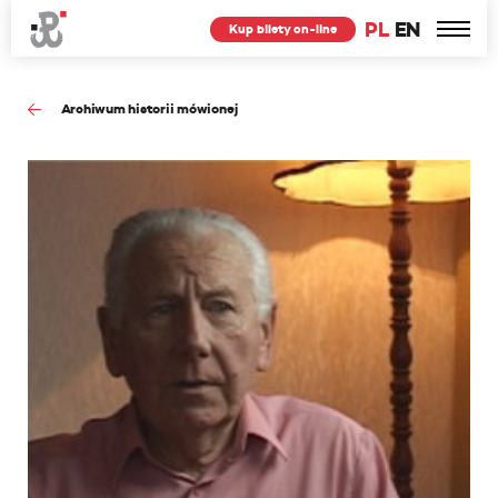
PL
EN
Kup bilety on-line
Archiwum historii mówionej