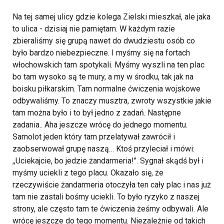
Na tej samej ulicy gdzie kolega Zielski mieszkał, ale jaka
to ulica - dzisiaj nie pamiętam. W każdym razie
zbieraliśmy się grupą nawet do dwudziestu osób co
było bardzo niebezpieczne. I myśmy się na fortach
włochowskich tam spotykali. Myśmy wyszli na ten plac
bo tam wysoko są te mury, a my w środku, tak jak na
boisku piłkarskim. Tam normalne ćwiczenia wojskowe
odbywaliśmy. To znaczy musztra, zwroty wszystkie jakie
tam można było i to był jedno z zadań. Następne
zadania.. Aha jeszcze wrócę do jednego momentu.
Samolot jeden który tam przelatywał zawrócił i
zaobserwował grupę naszą… Ktoś przyleciał i mówi:
,,Uciekajcie, bo jedzie żandarmeria!". Sygnał skądś był i
myśmy uciekli z tego placu. Okazało się, że
rzeczywiście żandarmeria otoczyła ten cały plac i nas już
tam nie zastali bośmy uciekli. To było ryzyko z naszej
strony, ale często tam te ćwiczenia żeśmy odbywali. Ale
wrócę jeszcze do tego momentu. Niezależnie od takich