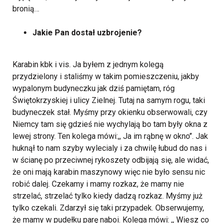
bronią…
Jakie Pan dostał uzbrojenie?
Karabin kbk i vis. Ja byłem z jednym kolegą
przydzielony i staliśmy w takim pomieszczeniu, jakby
wypalonym budyneczku jak dziś pamiętam, róg
Świętokrzyskiej i ulicy Zielnej. Tutaj na samym rogu, taki
budyneczek stał. Myśmy przy okienku obserwowali, czy
Niemcy tam się gdzieś nie wychylają bo tam były okna z
lewej strony. Ten kolega mówi:,, Ja im rąbnę w okno’’. Jak
huknął to nam szyby wylecialy i za chwilę łubud do nas i
w ścianę po przeciwnej rykoszety odbijają się, ale widać,
że oni mają karabin maszynowy więc nie było sensu nic
robić dalej. Czekamy i mamy rozkaz, że mamy nie
strzelać, strzelać tylko kiedy dadzą rozkaz. Myśmy już
tylko czekali. Zdarzył się taki przypadek. Obserwujemy,
że mamy w pudełku parę naboi. Kolega mówi: ,, Wiesz co