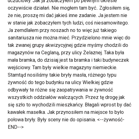
uczuciowy. Jak ja zobaczyłem po pewnym okresie
oczywiście działań. Nie mogłem tam być.. Zgłosiłem się,
że nie, proszę mi dać jakieś inne zadanie. Ja jestem nie
w stanie jak zobaczyłem tych ludzi, coś niesamowitego.
Ja zemdlałem przy noszach no to więc już takiego
sanitariusza nie można mieć. Przydzielono mnie więc do
tak zwanej grupy akwizycyjnej
gdzie
myśmy chodzili do
magazynów na Ceglaną, przy ulicy Żelaznej. Taka była
mała bramka, do dzisiaj jest ta bramka i taki budyneczek
wejściowy. Tam były wielkie magazyny niemieckie.
Stamtąd nosiliśmy takie bryły masła, różnego typu
żywność do tego budynku na ulicy Wielkiej gdzie
odbywały te różne się zaopatrywania w żywność
wszystkich oddziałów walczących. Przez tę drogę jak
się szło to wychodzili mieszkańcy. Błagali wprost by dać
kawałek masełka. Jak przynosiłem na miejsce to było
połowa bryły. Były sceny nie do opisania. <--żywność-
END-->