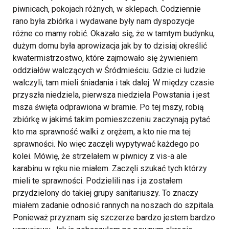
piwnicach, pokojach różnych, w sklepach. Codziennie
rano była zbiórka i wydawane były nam dyspozycje
różne co mamy robić. Okazało się, że w tamtym budynku,
dużym domu była aprowizacja jak by to dzisiaj określić
kwatermistrzostwo, które zajmowało się żywieniem
oddziałów walczących w Śródmieściu. Gdzie ci ludzie
walczyli, tam mieli śniadania i tak dalej. W między czasie
przyszła niedziela, pierwsza niedziela Powstania i jest
msza święta odprawiona w bramie. Po tej mszy, robią
zbiórkę w jakimś takim pomieszczeniu zaczynają pytać
kto ma sprawność walki z orężem, a kto nie ma tej
sprawności. No więc zaczęli wypytywać każdego po
kolei. Mówię, że strzelałem w piwnicy z vis-a ale
karabinu w ręku nie miałem. Zaczęli szukać tych którzy
mieli te sprawności. Podzielili nas i ja zostałem
przydzielony do takiej grupy sanitariuszy. To znaczy
miałem zadanie odnosić rannych na noszach do szpitala.
Ponieważ przyznam się szczerze bardzo jestem bardzo