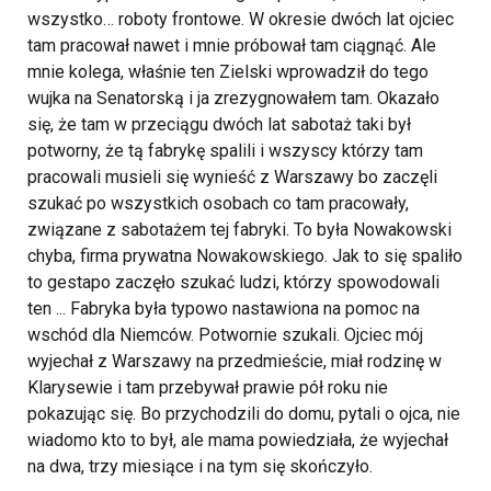
wszystko… roboty frontowe. W okresie dwóch lat ojciec
tam pracował nawet i mnie próbował tam ciągnąć. Ale
mnie kolega, właśnie ten Zielski wprowadził do tego
wujka na Senatorską i ja zrezygnowałem tam.
Okazało
się, że tam w przeciągu dwóch lat sabotaż taki był
potworny, że tą fabrykę spalili i wszyscy którzy tam
pracowali musieli się wynieść z Warszawy bo zaczęli
szukać po wszystkich osobach co tam pracowały,
związane z sabotażem tej fabryki. To była Nowakowski
chyba, firma prywatna Nowakowskiego. Jak to się spaliło
to gestapo zaczęło szukać ludzi, którzy spowodowali
ten ... Fabryka była typowo nastawiona na pomoc na
wschód dla Niemców. Potwornie szukali. Ojciec mój
wyjechał z Warszawy na przedmieście, miał rodzinę w
Klarysewie i tam przebywał prawie pół roku nie
pokazując się. Bo przychodzili do domu, pytali o ojca, nie
wiadomo kto to był, ale mama powiedziała, że wyjechał
na dwa, trzy miesiące i na tym się skończyło.