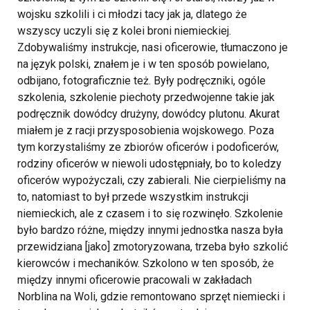
wojsku szkolili i ci młodzi tacy jak ja, dlatego że
wszyscy uczyli się z kolei broni niemieckiej.
Zdobywaliśmy instrukcje, nasi oficerowie, tłumaczono je
na język polski, znałem je i w ten sposób powielano,
odbijano, fotograficznie też. Były podręczniki, ogóle
szkolenia, szkolenie piechoty przedwojenne takie jak
podręcznik dowódcy drużyny, dowódcy plutonu. Akurat
miałem je z racji przysposobienia wojskowego. Poza
tym korzystaliśmy ze zbiorów oficerów i podoficerów,
rodziny oficerów w niewoli udostępniały, bo to koledzy
oficerów wypożyczali, czy zabierali. Nie cierpieliśmy na
to, natomiast to był przede wszystkim instrukcji
niemieckich, ale z czasem i to się rozwinęło. Szkolenie
było bardzo różne, między innymi jednostka nasza była
przewidziana [jako] zmotoryzowana, trzeba było szkolić
kierowców i mechaników. Szkolono w ten sposób, że
między innymi oficerowie pracowali w zakładach
Norblina na Woli, gdzie remontowano sprzęt niemiecki i