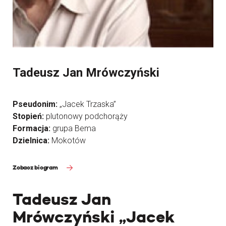
Tadeusz Jan Mrówczyński
Pseudonim:
„Jacek Trzaska”
Stopień:
plutonowy podchorąży
Formacja:
grupa Bema
Dzielnica:
Mokotów
Zobacz biogram
Tadeusz Jan
Mrówczyński „Jacek