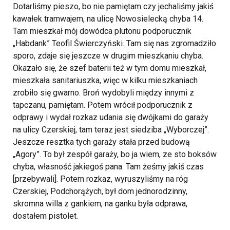
Dotarliśmy pieszo, bo nie pamiętam czy jechaliśmy jakiś
kawałek tramwajem, na ulicę Nowosielecką chyba 14.
Tam mieszkał mój dowódca plutonu podporucznik
„Habdank” Teofil Świerczyński. Tam się nas zgromadziło
sporo, zdaje się jeszcze w drugim mieszkaniu chyba.
Okazało się, że szef baterii też w tym domu mieszkał,
mieszkała sanitariuszka, więc w kilku mieszkaniach
zrobiło się gwarno. Broń wydobyli między innymi z
tapczanu, pamiętam. Potem wrócił podporucznik z
odprawy i wydał rozkaz udania się dwójkami do garaży
na ulicy Czerskiej, tam teraz jest siedziba „Wyborczej”.
Jeszcze resztka tych garaży stała przed budową
„Agory”. To był zespół garaży, bo ja wiem, ze sto boksów
chyba, własność jakiegoś pana. Tam żeśmy jakiś czas
[przebywali]. Potem rozkaz, wyruszyliśmy na róg
Czerskiej, Podchorążych, był dom jednorodzinny,
skromna willa z gankiem, na ganku była odprawa,
dostałem pistolet.