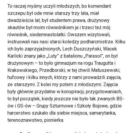
To raczej myśmy uczyli młodszych, bo komendant
szczepu był ode mnie starszy trzy lata, miał
dwadzieścia lat, był studentem prawa, drużynowy
skautów był moim rówieśnikiem ja i trzeci też mój
rówieśnik, siedemnastolatki. Owszem wizytowali,
instruowali nas nasi starsi koledzy podharcmistrze. Kilku
ich było zaprzyjaźnionych, Lech Duszczyński, Wacek
Karlicki znany jako „Luty” z batalionu „Parasol”, on był
drużynowym – to było gimnazjum na rogu Traugutta i
Krakowskiego, Przedborski, w tej chwili Matuszewski,
hufcowy i kilku innych, którzy z nami prowadzili zajęcia,
ze starszymi. Z kolei my potem z młodszymi. Zajęcia
były głównie przydatne w konspiracji, przygotowaniach,
to był początek, kiedy jeszcze nie było tak zwanych BS-
ów i GS-ów – Grupy Szturmowe i Szkoły Bojowe, gdzie
harcerstwo szukało dla siebie miejsca, samarytanka,
terenoznawstwo, pionierka.