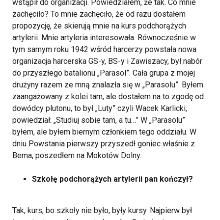
wstąpił do organizacji. Powiedziałem, że tak. Co mnie
zachęciło? To mnie zachęciło, że od razu dostałem
propozycję, że skierują mnie na kurs podchorążych
artylerii. Mnie artyleria interesowała. Równocześnie w
tym samym roku 1942 wśród harcerzy powstała nowa
organizacja harcerska GS-y, BS-y i Zawiszacy, był nabór
do przyszłego batalionu „Parasol”. Cała grupa z mojej
drużyny razem ze mną znalazła się w „Parasolu”. Byłem
zaangażowany z kolei tam, ale dostałem na to zgodę od
dowódcy plutonu, to był „Luty” czyli Wacek Karlicki,
powiedział: „Studiuj sobie tam, a tu…” W „Parasolu”
byłem, ale byłem biernym członkiem tego oddziału. W
dniu Powstania pierwszy przyszedł goniec właśnie z
Bema, poszedłem na Mokotów Dolny.
Szkołę podchorążych artylerii pan kończył?
Tak, kurs, bo szkoły nie było, były kursy. Najpierw był