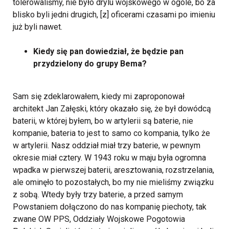
tolerowaliśmy, nie było drylu wojskowego w ogóle, bo za
blisko byli jedni drugich, [z] oficerami czasami po imieniu
już byli nawet.
Kiedy się pan dowiedział, że będzie pan
przydzielony do grupy Bema?
Sam się zdeklarowałem, kiedy mi zaproponował
architekt Jan Załęski, który okazało się, że był dowódcą
baterii, w której byłem, bo w artylerii są baterie, nie
kompanie, bateria to jest to samo co kompania, tylko że
w artylerii. Nasz oddział miał trzy baterie, w pewnym
okresie miał cztery. W 1943 roku w maju była ogromna
wpadka w pierwszej baterii, aresztowania, rozstrzelania,
ale ominęło to pozostałych, bo my nie mieliśmy związku
z sobą. Wtedy były trzy baterie, a przed samym
Powstaniem dołączono do nas kompanię piechoty, tak
zwane OW PPS, Oddziały Wojskowe Pogotowia