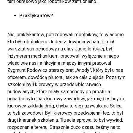
tam okresowo jako robotników zatrudniano…
Praktykantów?
Nie, praktykantów, potrzebowali robotników, to wiadomo
kto był robotnikiem. Jeden z dowódców baterii miał
warsztat samochodowy na ulicy Jagiellońskiej, był
inżynierem mechanikiem, pracowali wyłącznie u niego
właściwie nasi, a fikcyjnie między innymi pracował
Zygmunt Rodowicz starszy brat „Anody”, który był u nas
oficerem, dowódcą plutonu, tak że cała plejada. Poza tym
szkoleni byli kierowcy w przedsiębiorstwach
budowlanych, które miały samochody po prostu, a
ponadto byli u nas kierowy zawodowi, jak między innymi,
kierowcy zakładu dróg, chyba to się nazywało, na Solcu,
to byli zawodowi. Byli kierowcy przedwojenni też, to był
drugi kierunek szkolenia. Trzecia sprawa, to był wywiad,
rozpoznanie terenu. Strasznie dużo czasu żeśmy na to