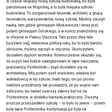
w czasie okupacji nową szkołę budowlaną, bo była
państwowa na Wspólnej, a to była miejska szkoła
budowlana. To zorganizował lwowiak, architekt, z grupą
lwowiaków, warszawiaków, nową szkołę. Myśmy zaczęli
naukę, tam gdzie gimnazjum Mickiewicza i teraz jest,
potem gimnazjum Górskiego, a w końcu znaleźliśmy się
w oficynie w Pałacu Staszica. Tam przez dwa lata
[uczyłem się], właściwie półtora roku, bo to było bardzo
skrócone, myśmy zaczęli w styczniu. Skończyłem,
dostałem dyplom technika. Równocześnie okazało się,
że uczyli nas ludzie zaangażowani w tajne nauczanie,
pracownicy Politechniki i stąd dostałem się na
architekturę. Mój potem szef wieloletni, właśnie był
wykładowcą w tej szkole, mało tego, oni po prostu
niektóre przedmioty tak prowadzili, że po wojnie nam
zaliczono, bo nawet szerszy zakres był niż na
Politechnice, w dodatku bardziej praktyczny. Zresztą
jeszcze przeszedłem szkołę – to było to jawne – potem
była tajna Politechnika, kontynuacja już była na