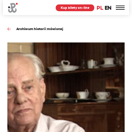
PL
EN
Kup bilety on-line
Archiwum historii mówionej