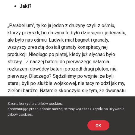
Jaki?
„Parabellum”, tylko ja jeden z drużyny czyli z ośmiu,
którzy przyszli, bo drużyna to było dziesięciu, jedenastu,
ale było nas ośmiu. Ludwik miał bagnet i granaty,
wszyscy zresztą dostali granaty konspiracyjnej
produkcji.
Niedługo po piątej, kiedy już słychać było
strzały… Z naszej baterii do pierwszego natarcia
rozkazem dowódcy baterii poszedł drugi pluton, nie
pierwszy. Dlaczego? Sądziliśmy po wojnie, że byli
starsi, byli po służbie wojskowej, nie tacy młodzi jak my,
zieloni bardzo. Natarcie skończyło się tym, że dwunastu
zginęło łącznie z dowódcą baterii, o tym nie
Strona korzysta z plików cookies.
wiedzieliśmy, kiedy dostałem rozkaz ze swoją drużyną
Kontynuując przeglądanie naszej strony wyrażasz zgodę na używanie
ruszyć w kierunku narożnika Podchorążych,
plików cookies.
Suligowskiego, u wylotu Nowosieleckiej, tam był bunkier,
OK
żeby nie tyle zdobyć, bo nie było o tym mowy, tylko
zniszczyć załogę granatami, mieliśmy tylko granaty.