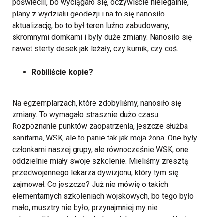
poświecili, bo wyciągało się, oczywiście nielegalnie,
plany z wydziału geodezji i na to się nanosiło
aktualizację, bo to był teren luźno zabudowany,
skromnymi domkami i były duże zmiany. Nanosiło się
nawet sterty desek jak leżały, czy kurnik, czy coś.
Robiliście kopie?
Na egzemplarzach, które zdobyliśmy, nanosiło się
zmiany. To wymagało strasznie dużo czasu.
Rozpoznanie punktów zaopatrzenia, jeszcze służba
sanitarna, WSK, ale to panie tak jak moja żona. One były
członkami naszej grupy, ale równocześnie WSK, one
oddzielnie miały swoje szkolenie. Mieliśmy zresztą
przedwojennego lekarza dywizjonu, który tym się
zajmował. Co jeszcze? Już nie mówię o takich
elementarnych szkoleniach wojskowych, bo tego było
mało, musztry nie było, przynajmniej my nie