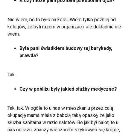
A czy może pani poznała pseudonim ojca?
Nie wiem, bo to było na kolei. Wiem tylko później od
kolegów, że byli razem w organizacji, ale dokładnie nie
wiem.
Była pani świadkiem budowy tej barykady,
prawda?
Tak.
Czy w pobliżu były jakieś służby medyczne?
Tak, tak. W ogóle to u nas w mieszkaniu przez całą
okupację mama miała z babcią taką opaskę, że jako
służba sanitarna w razie nalotów. Bo jak był nalot, to u
nas od razu, znaczy wieczorem szykowało się krople,