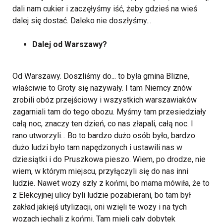
dali nam cukier i zaczęłyśmy iść, żeby gdzieś na wieś
dalej się dostać.
Daleko nie doszłyśmy...
Dalej od Warszawy?
Od Warszawy. Doszliśmy do... to była gmina Blizne,
właściwie to Groty się nazywały. I tam Niemcy znów
zrobili obóz przejściowy i wszystkich warszawiaków
zagarniali tam do tego obozu. Myśmy tam przesiedziały
całą noc, znaczy ten dzień, co nas złapali, całą noc. I
rano utworzyli... Bo to bardzo dużo osób było, bardzo
dużo ludzi było tam napędzonych i ustawili nas w
dziesiątki i do Pruszkowa pieszo. Wiem, po drodze, nie
wiem, w którym miejscu, przyłączyli się do nas inni
ludzie. Nawet wozy szły z końmi, bo mama mówiła, że to
z Elekcyjnej ulicy byli ludzie pozabierani, bo tam był
zakład jakiejś utylizacji, oni wzięli te wozy i na tych
wozach jechali z końmi. Tam mieli cały dobytek