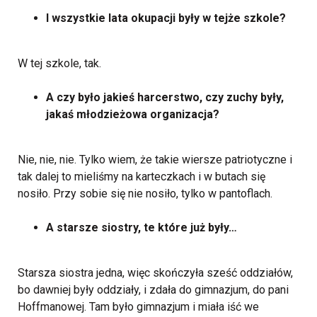
I wszystkie lata okupacji były w tejże szkole?
W tej szkole, tak.
A czy było jakieś harcerstwo, czy zuchy były,
jakaś młodzieżowa organizacja?
Nie, nie, nie. Tylko wiem, że takie wiersze patriotyczne i
tak dalej to mieliśmy na karteczkach i w butach się
nosiło. Przy sobie się nie nosiło, tylko w pantoflach.
A starsze siostry, te które już były…
Starsza siostra jedna, więc skończyła sześć oddziałów,
bo dawniej były oddziały, i zdała do gimnazjum, do pani
Hoffmanowej. Tam było gimnazjum i miała iść we