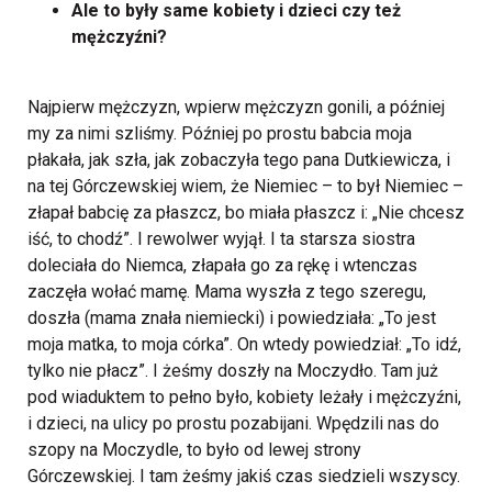
Ale to były same kobiety i dzieci czy też
mężczyźni?
Najpierw mężczyzn, wpierw mężczyzn gonili, a później
my za nimi szliśmy. Później po prostu babcia moja
płakała, jak szła, jak zobaczyła tego pana Dutkiewicza, i
na tej Górczewskiej wiem, że Niemiec – to był Niemiec –
złapał babcię za płaszcz, bo miała płaszcz i: „Nie chcesz
iść, to chodź”. I rewolwer wyjął. I ta starsza siostra
doleciała do Niemca, złapała go za rękę i wtenczas
zaczęła wołać mamę. Mama wyszła z tego szeregu,
doszła (mama znała niemiecki) i powiedziała: „To jest
moja matka, to moja córka”. On wtedy powiedział: „To idź,
tylko nie płacz”. I żeśmy doszły na Moczydło. Tam już
pod wiaduktem to pełno było, kobiety leżały i mężczyźni,
i dzieci, na ulicy po prostu pozabijani. Wpędzili nas do
szopy na Moczydle, to było od lewej strony
Górczewskiej. I tam żeśmy jakiś czas siedzieli wszyscy.