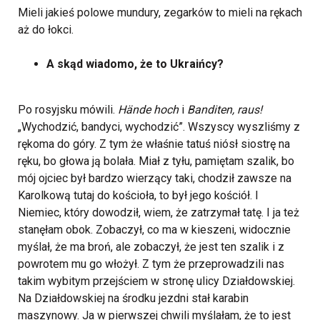
Mieli jakieś polowe mundury, zegarków to mieli na rękach
aż do łokci.
A skąd wiadomo, że to Ukraińcy?
Po rosyjsku mówili.
Hände hoch
i
Banditen, raus!
„Wychodzić, bandyci, wychodzić”. Wszyscy wyszliśmy z
rękoma do góry. Z tym że właśnie tatuś niósł siostrę na
ręku, bo głowa ją bolała. Miał z tyłu, pamiętam szalik, bo
mój ojciec był bardzo wierzący taki, chodził zawsze na
Karolkową tutaj do kościoła, to był jego kościół. I
Niemiec, który dowodził, wiem, że zatrzymał tatę. I ja też
stanęłam obok. Zobaczył, co ma w kieszeni, widocznie
myślał, że ma broń, ale zobaczył, że jest ten szalik i z
powrotem mu go włożył. Z tym że przeprowadzili nas
takim wybitym przejściem w stronę ulicy Działdowskiej.
Na Działdowskiej na środku jezdni stał karabin
maszynowy. Ja w pierwszej chwili myślałam, że to jest