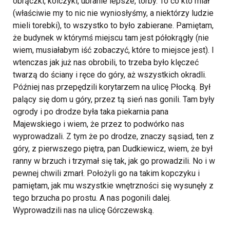
obrączki, kolczyki, ubranie lepsze, torby. To co kto miał
(właściwie my to nic nie wyniosłyśmy, a niektórzy ludzie
mieli torebki), to wszystko to było zabierane. Pamiętam,
że budynek w którymś miejscu tam jest półokrągły (nie
wiem, musiałabym iść zobaczyć, które to miejsce jest). I
wtenczas jak już nas obrobili, to trzeba było klęczeć
twarzą do ściany i ręce do góry, aż wszystkich okradli.
Później nas przepędzili korytarzem na ulicę Płocką. Był
palący się dom u góry, przez tą sień nas gonili. Tam były
ogrody i po drodze była taka piekarnia pana
Majewskiego i wiem, że przez to podwórko nas
wyprowadzali. Z tym że po drodze, znaczy sąsiad, ten z
góry, z pierwszego piętra, pan Dudkiewicz, wiem, że był
ranny w brzuch i trzymał się tak, jak go prowadzili. No i w
pewnej chwili zmarł. Położyli go na takim kopczyku i
pamiętam, jak mu wszystkie wnętrzności się wysunęły z
tego brzucha po prostu. A nas pogonili dalej.
Wyprowadzili nas na ulicę Górczewską.