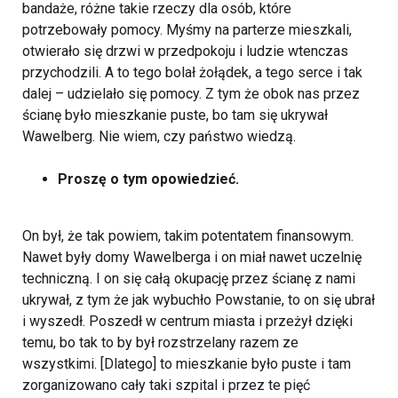
bandaże, różne takie rzeczy dla osób, które
potrzebowały pomocy. Myśmy na parterze mieszkali,
otwierało się drzwi w przedpokoju i ludzie wtenczas
przychodzili. A to tego bolał żołądek, a tego serce i tak
dalej – udzielało się pomocy. Z tym że obok nas przez
ścianę było mieszkanie puste, bo tam się ukrywał
Wawelberg. Nie wiem, czy państwo wiedzą.
Proszę o tym opowiedzieć.
On był, że tak powiem, takim potentatem finansowym.
Nawet były domy Wawelberga i on miał nawet uczelnię
techniczną. I on się całą okupację przez ścianę z nami
ukrywał, z tym że jak wybuchło Powstanie, to on się ubrał
i wyszedł. Poszedł w centrum miasta i przeżył dzięki
temu, bo tak to by był rozstrzelany razem ze
wszystkimi. [Dlatego] to mieszkanie było puste i tam
zorganizowano cały taki szpital i przez te pięć