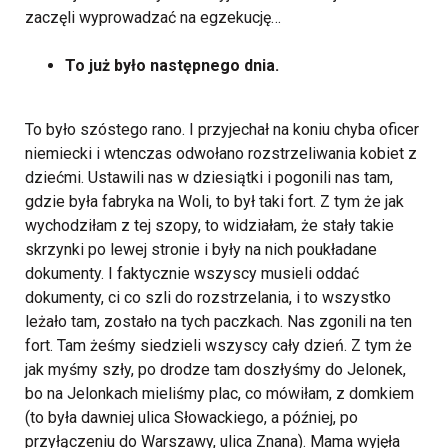
zaczęli wyprowadzać na egzekucję…
To już było następnego dnia.
To było szóstego rano. I przyjechał na koniu chyba oficer
niemiecki i wtenczas odwołano rozstrzeliwania kobiet z
dziećmi. Ustawili nas w dziesiątki i pogonili nas tam,
gdzie była fabryka na Woli, to był taki fort. Z tym że jak
wychodziłam z tej szopy, to widziałam, że stały takie
skrzynki po lewej stronie i były na nich poukładane
dokumenty. I faktycznie wszyscy musieli oddać
dokumenty, ci co szli do rozstrzelania, i to wszystko
leżało tam, zostało na tych paczkach.
Nas zgonili na ten
fort. Tam żeśmy siedzieli wszyscy cały dzień. Z tym że
jak myśmy szły, po drodze tam doszłyśmy do Jelonek,
bo na Jelonkach mieliśmy plac, co mówiłam, z domkiem
(to była dawniej ulica Słowackiego, a później, po
przyłączeniu do Warszawy, ulica Znana). Mama wyjęła