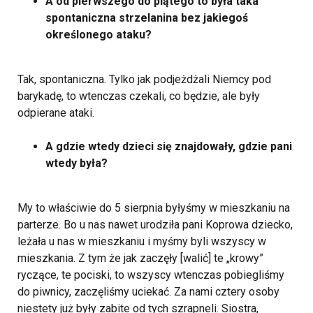
A od pierwszego do piątego to była taka
spontaniczna strzelanina bez jakiegoś
określonego ataku?
Tak, spontaniczna. Tylko jak podjeżdżali Niemcy pod
barykadę, to wtenczas czekali, co będzie, ale były
odpierane ataki.
A gdzie wtedy dzieci się znajdowały, gdzie pani
wtedy była?
My to właściwie do 5 sierpnia byłyśmy w mieszkaniu na
parterze. Bo u nas nawet urodziła pani Koprowa dziecko,
leżała u nas w mieszkaniu i myśmy byli wszyscy w
mieszkania. Z tym że jak zaczęły [walić] te „krowy”
ryczące, te pociski, to wszyscy wtenczas pobiegliśmy
do piwnicy, zaczęliśmy uciekać. Za nami cztery osoby
niestety już były zabite od tych szrapneli. Siostra,