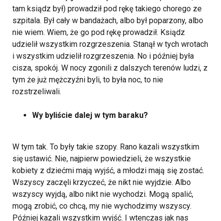
tam ksiądz był) prowadził pod rękę takiego chorego ze
szpitala. Był cały w bandażach, albo był poparzony, albo
nie wiem. Wiem, że go pod rękę prowadził. Ksiądz
udzielił wszystkim rozgrzeszenia. Stanął w tych wrotach
i wszystkim udzielił rozgrzeszenia. No i później była
cisza, spokój. W nocy zgonili z dalszych terenów ludzi, z
tym że już mężczyźni byli, to była noc, to nie
rozstrzeliwali.
Wy byliście dalej w tym baraku?
W tym tak. To były takie szopy. Rano kazali wszystkim
się ustawić. Nie, najpierw powiedzieli, że wszystkie
kobiety z dziećmi mają wyjść, a młodzi mają się zostać.
Wszyscy zaczęli krzyczeć, że nikt nie wyjdzie. Albo
wszyscy wyjdą, albo nikt nie wychodzi. Mogą spalić,
mogą zrobić, co chcą, my nie wychodzimy wszyscy.
Później kazali wszystkim wyjść. I wtenczas jak nas