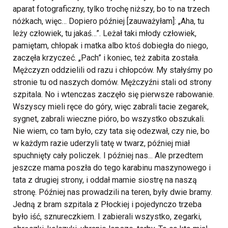
aparat fotograficzny, tylko trochę niższy, bo to na trzech
nóżkach, więc… Dopiero później [zauważyłam]: „Aha, tu
leży człowiek, tu jakaś…”. Leżał taki młody człowiek,
pamiętam, chłopak i matka albo ktoś dobiegła do niego,
zaczęła krzyczeć. „Pach” i koniec, też zabita została.
Mężczyzn oddzielili od razu i chłopców. My stałyśmy po
stronie tu od naszych domów. Mężczyźni stali od strony
szpitala. No i wtenczas zaczęło się pierwsze rabowanie.
Wszyscy mieli ręce do góry, więc zabrali tacie zegarek,
sygnet, zabrali wieczne pióro, bo wszystko obszukali.
Nie wiem, co tam było, czy tata się odezwał, czy nie, bo
w każdym razie uderzyli tatę w twarz, później miał
spuchnięty cały policzek. I później nas... Ale przedtem
jeszcze mama poszła do tego karabinu maszynowego i
tata z drugiej strony, i oddał mamie siostrę na naszą
stronę. Później nas prowadzili na teren, były dwie bramy.
Jedną z bram szpitala z Płockiej i pojedynczo trzeba
było iść, sznureczkiem. I zabierali wszystko, zegarki,