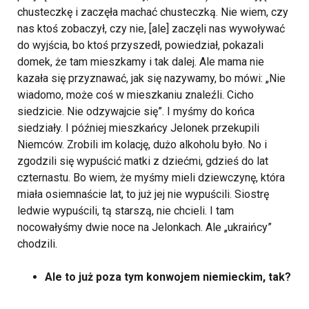
chusteczkę i zaczęła machać chusteczką. Nie wiem, czy
nas ktoś zobaczył, czy nie, [ale] zaczęli nas wywoływać
do wyjścia, bo ktoś przyszedł, powiedział, pokazali
domek, że tam mieszkamy i tak dalej. Ale mama nie
kazała się przyznawać, jak się nazywamy, bo mówi: „Nie
wiadomo, może coś w mieszkaniu znaleźli. Cicho
siedzicie. Nie odzywajcie się”. I myśmy do końca
siedziały. I później mieszkańcy Jelonek przekupili
Niemców. Zrobili im kolację, dużo alkoholu było. No i
zgodzili się wypuścić matki z dziećmi, gdzieś do lat
czternastu. Bo wiem, że myśmy mieli dziewczynę, która
miała osiemnaście lat, to już jej nie wypuścili. Siostrę
ledwie wypuścili, tą starszą, nie chcieli. I tam
nocowałyśmy dwie noce na Jelonkach. Ale „ukraińcy”
chodzili.
Ale to już poza tym konwojem niemieckim, tak?