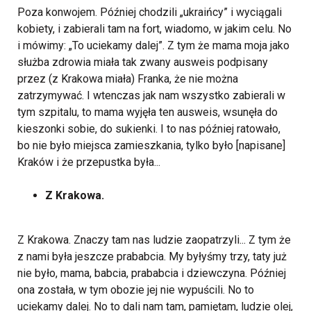
Poza konwojem. Później chodzili „ukraińcy” i wyciągali
kobiety, i zabierali tam na fort, wiadomo, w jakim celu. No
i mówimy: „To uciekamy dalej”. Z tym że mama moja jako
służba zdrowia miała tak zwany ausweis podpisany
przez (z Krakowa miała) Franka, że nie można
zatrzymywać. I wtenczas jak nam wszystko zabierali w
tym szpitalu, to mama wyjęła ten ausweis, wsunęła do
kieszonki sobie, do sukienki. I to nas później ratowało,
bo nie było miejsca zamieszkania, tylko było [napisane]
Kraków i że przepustka była...
Z Krakowa.
Z Krakowa. Znaczy tam nas ludzie zaopatrzyli... Z tym że
z nami była jeszcze prababcia. My byłyśmy trzy, taty już
nie było, mama, babcia, prababcia i dziewczyna. Później
ona została, w tym obozie jej nie wypuścili. No to
uciekamy dalej. No to dali nam tam, pamiętam, ludzie olej,