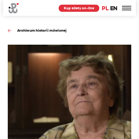
PL
EN
Kup bilety on-line
Archiwum historii mówionej