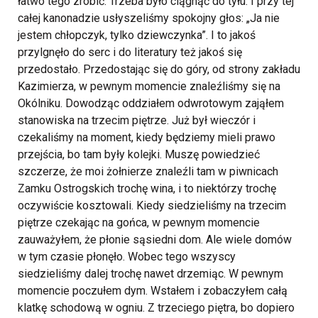
łatwo tego zrobić. Trzeba było ciągnąć do tyłu. I przy tej
całej kanonadzie usłyszeliśmy spokojny głos: „Ja nie
jestem chłopczyk, tylko dziewczynka”. I to jakoś
przylgnęło do serc i do literatury też jakoś się
przedostało. Przedostając się do góry, od strony zakładu
Kazimierza, w pewnym momencie znaleźliśmy się na
Okólniku. Dowodząc oddziałem odwrotowym zająłem
stanowiska na trzecim piętrze. Już był wieczór i
czekaliśmy na moment, kiedy będziemy mieli prawo
przejścia, bo tam były kolejki. Muszę powiedzieć
szczerze, że moi żołnierze znaleźli tam w piwnicach
Zamku Ostrogskich trochę wina, i to niektórzy trochę
oczywiście kosztowali. Kiedy siedzieliśmy na trzecim
piętrze czekając na gońca, w pewnym momencie
zauważyłem, że płonie sąsiedni dom. Ale wiele domów
w tym czasie płonęło. Wobec tego wszyscy
siedzieliśmy dalej trochę nawet drzemiąc. W pewnym
momencie poczułem dym. Wstałem i zobaczyłem całą
klatkę schodową w ogniu. Z trzeciego piętra, bo dopiero