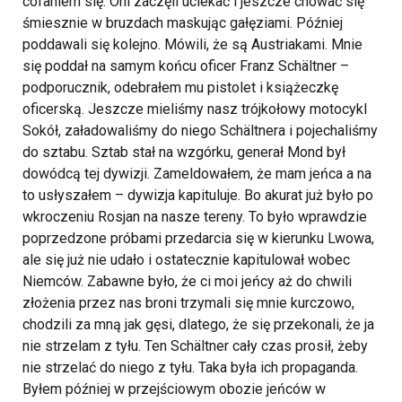
cofaniem się. Oni zaczęli uciekać i jeszcze chować się
śmiesznie w bruzdach maskując gałęziami. Później
poddawali się kolejno. Mówili, że są Austriakami. Mnie
się poddał na samym końcu oficer Franz Schältner –
podporucznik, odebrałem mu pistolet i książeczkę
oficerską. Jeszcze mieliśmy nasz trójkołowy motocykl
Sokół, załadowaliśmy do niego Schältnera i pojechaliśmy
do sztabu. Sztab stał na wzgórku, generał Mond był
dowódcą tej dywizji. Zameldowałem, że mam jeńca a na
to usłyszałem – dywizja kapituluje. Bo akurat już było po
wkroczeniu Rosjan na nasze tereny. To było wprawdzie
poprzedzone próbami przedarcia się w kierunku Lwowa,
ale się już nie udało i ostatecznie kapitulował wobec
Niemców. Zabawne było, że ci moi jeńcy aż do chwili
złożenia przez nas broni trzymali się mnie kurczowo,
chodzili za mną jak gęsi, dlatego, że się przekonali, że ja
nie strzelam z tyłu. Ten Schältner cały czas prosił, żeby
nie strzelać do niego z tyłu. Taka była ich propaganda.
Byłem później w przejściowym obozie jeńców w