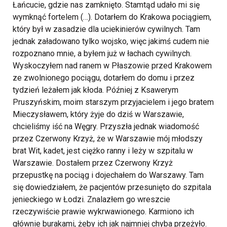
Łańcucie, gdzie nas zamknięto. Stamtąd udało mi się
wymknąć fortelem (…). Dotarłem do Krakowa pociągiem,
który był w zasadzie dla uciekinierów cywilnych. Tam
jednak załadowano tylko wojsko, więc jakimś cudem nie
rozpoznano mnie, a byłem już w łachach cywilnych.
Wyskoczyłem nad ranem w Płaszowie przed Krakowem
ze zwolnionego pociągu, dotarłem do domu i przez
tydzień leżałem jak kłoda. Później z Ksawerym
Pruszyńskim, moim starszym przyjacielem i jego bratem
Mieczysławem, który żyje do dziś w Warszawie,
chcieliśmy iść na Węgry.
Przyszła jednak wiadomość
przez Czerwony Krzyż, że w Warszawie mój młodszy
brat Wit, kadet, jest ciężko ranny i leży w szpitalu w
Warszawie. Dostałem przez Czerwony Krzyż
przepustkę na pociąg i dojechałem do Warszawy. Tam
się dowiedziałem, że pacjentów przesunięto do szpitala
jenieckiego w Łodzi. Znalazłem go wreszcie
rzeczywiście prawie wykrwawionego. Karmiono ich
głównie burakami, żeby ich jak najmniej chyba przeżyło.