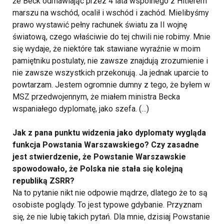
że Beck odmawiając przez 4 lata wspólnego z Hitlerem
marszu na wschód, ocalił i wschód i zachód. Mielibyśmy
prawo wystawić pełny rachunek światu za II wojnę
światową, czego właściwie do tej chwili nie robimy. Mnie
się wydaje, że niektóre tak stawiane wyraźnie w moim
pamiętniku postulaty, nie zawsze znajdują zrozumienie i
nie zawsze wszystkich przekonują. Ja jednak uparcie to
powtarzam. Jestem ogromnie dumny z tego, że byłem w
MSZ przedwojennym, że miałem ministra Becka
wspaniałego dyplomatę, jako szefa. (…)
Jak z pana punktu widzenia jako dyplomaty wygląda
funkcja Powstania Warszawskiego? Czy zasadne
jest stwierdzenie, że Powstanie Warszawskie
spowodowało, że Polska nie stała się kolejną
republiką ZSRR?
Na to pytanie nikt nie odpowie mądrze, dlatego że to są
osobiste poglądy. To jest typowe gdybanie. Przyznam
się, że nie lubię takich pytań. Dla mnie, dzisiaj Powstanie