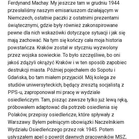
Ferdynand Machay. My jeszcze tam w grudniu 1944
przesłaliśmy naszym emisariuszom działającym w
Niemczech, ostatnie paczki z ostatnimi prezentami
świątecznymi, gdzie były również zakonspirowane
pewne dla nich wskazówki dotyczące sytuacji i jak się
mają zachować.
Na tym się kończy cała moja historia
powstańcza. Kraków został w styczniu wyzwolony
przez wojska sowieckie. To było szczęśliwe, bo oni
jakoś zdążyli okrążyć Kraków i w ten sposób zapobiec
destrukcji miasta. Później pojechałem do Sopotu i
Gdańska, bo tam miałem przyjaciół. Mój kolega ze
studiów uniwersyteckich, będący zresztą socjalistą z
PPS-u, zaproponował mi pracę w wydziale
osiedleńczym. Tam, pisząc zawsze tylko już lewą ręką,
próbowałem adaptować dla potrzeb osiedlenia się
Polaków, przepisy osiedleńcze, które spływały z
Warszawy. Byłem pełniącym obowiązki Naczelnikiem
Wydziału Osiedleńczego przez rok 1945. Potem
usłyszałem apel o powrót dawnych pracowników MSZ,