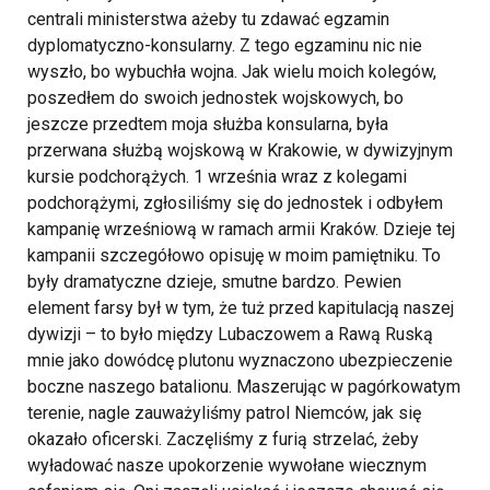
centrali ministerstwa ażeby tu zdawać egzamin
dyplomatyczno-konsularny. Z tego egzaminu nic nie
wyszło, bo wybuchła wojna. Jak wielu moich kolegów,
poszedłem do swoich jednostek wojskowych, bo
jeszcze przedtem moja służba konsularna, była
przerwana służbą wojskową w Krakowie, w dywizyjnym
kursie podchorążych. 1 września wraz z kolegami
podchorążymi, zgłosiliśmy się do jednostek i odbyłem
kampanię wrześniową w ramach armii Kraków. Dzieje tej
kampanii szczegółowo opisuję w moim pamiętniku. To
były dramatyczne dzieje, smutne bardzo.
Pewien
element farsy był w tym, że tuż przed kapitulacją naszej
dywizji – to było między Lubaczowem a Rawą Ruską
mnie jako dowódcę plutonu wyznaczono ubezpieczenie
boczne naszego batalionu. Maszerując w pagórkowatym
terenie, nagle zauważyliśmy patrol Niemców, jak się
okazało oficerski. Zaczęliśmy z furią strzelać, żeby
wyładować nasze upokorzenie wywołane wiecznym