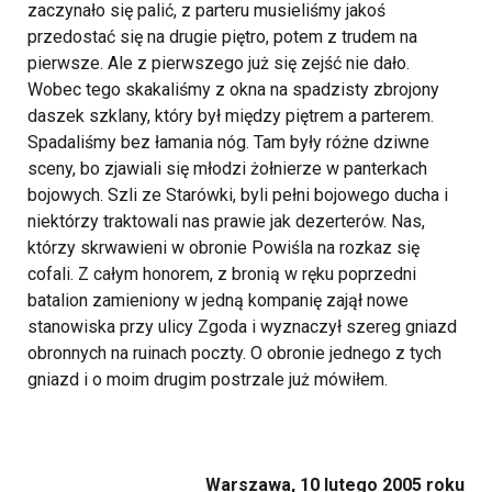
zaczynało się palić, z parteru musieliśmy jakoś
przedostać się na drugie piętro, potem z trudem na
pierwsze. Ale z pierwszego już się zejść nie dało.
Wobec tego skakaliśmy z okna na spadzisty zbrojony
daszek szklany, który był między piętrem a parterem.
Spadaliśmy bez łamania nóg. Tam były różne dziwne
sceny, bo zjawiali się młodzi żołnierze w panterkach
bojowych. Szli ze Starówki, byli pełni bojowego ducha i
niektórzy traktowali nas prawie jak dezerterów. Nas,
którzy skrwawieni w obronie Powiśla na rozkaz się
cofali. Z całym honorem, z bronią w ręku poprzedni
batalion zamieniony w jedną kompanię zajął nowe
stanowiska przy ulicy Zgoda i wyznaczył szereg gniazd
obronnych na ruinach poczty. O obronie jednego z tych
gniazd i o moim drugim postrzale już mówiłem.
Warszawa, 10 lutego 2005 roku