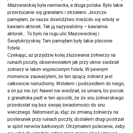
Mazowieckiej była niemiecka, a druga polska. Było takie
przerzucanie się granatami i strzałami. Jeszcze
pamiętam, że nasze dowództwo mieściło się wtedy w
kawiarni aktorek. Tak ją nazywaliśmy – kawiarnia
aktorek… To było na rogu ulic Mazowieckiej i
Świętokrzyskiej. Tam pamiętam były takie plecione
fotele…
Czekając, aż przyjdzie kolej zluzowania żołnierzy na
ruinach poczty, obserwowałem jak przy oknie siedział
żołnierz w takim wyplecionym fotelu. W pewnym
momencie zauważyłem, że ten śpiący żołnierz jest
całkowicie nieruchomy. Wstałem i podszedłem do niego,
a on już nie żył. Nawet nie wiedział, że umiera, bo pocisk
z granatnika padł w ten sposób, że ze snu żołnierskiego
przedostał się bez swojej świadomości do snu
wiecznego. Natomiast ja, idąc ze zmianą żołnierzy na
posterunek przy ruinach poczty, dostałem drugi postrzał
w splot nerwów barkowych. Otrzymałem polecenie, żeby