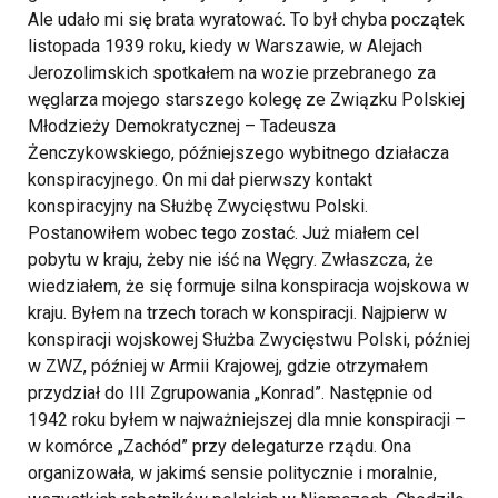
Ale udało mi się brata wyratować.
To był chyba początek
listopada 1939 roku, kiedy w Warszawie, w Alejach
Jerozolimskich spotkałem na wozie przebranego za
węglarza mojego starszego kolegę ze Związku Polskiej
Młodzieży Demokratycznej – Tadeusza
Żenczykowskiego, późniejszego wybitnego działacza
konspiracyjnego. On mi dał pierwszy kontakt
konspiracyjny na Służbę Zwycięstwu Polski.
Postanowiłem wobec tego zostać. Już miałem cel
pobytu w kraju, żeby nie iść na Węgry. Zwłaszcza, że
wiedziałem, że się formuje silna konspiracja wojskowa w
kraju. Byłem na trzech torach w konspiracji. Najpierw w
konspiracji wojskowej Służba Zwycięstwu Polski, później
w ZWZ, później w Armii Krajowej, gdzie otrzymałem
przydział do III Zgrupowania „Konrad”. Następnie od
1942 roku byłem w najważniejszej dla mnie konspiracji –
w komórce „Zachód” przy delegaturze rządu. Ona
organizowała, w jakimś sensie politycznie i moralnie,