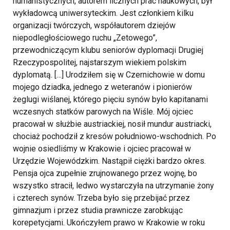
humanistycznych, autorem licznych prac naukowych, był
wykładowcą uniwersyteckim. Jest członkiem kilku
organizacji twórczych, współautorem dziejów
niepodległościowego ruchu „Zetowego”,
przewodniczącym klubu seniorów dyplomacji Drugiej
Rzeczypospolitej, najstarszym wiekiem polskim
dyplomatą. […] Urodziłem się w Czernichowie w domu
mojego dziadka, jednego z weteranów i pionierów
żeglugi wiślanej, którego pięciu synów było kapitanami
wczesnych statków parowych na Wiśle. Mój ojciec
pracował w służbie austriackiej, nosił mundur austriacki,
chociaż pochodził z kresów południowo-wschodnich. Po
wojnie osiedliśmy w Krakowie i ojciec pracował w
Urzędzie Wojewódzkim. Nastąpił ciężki bardzo okres.
Pensja ojca zupełnie zrujnowanego przez wojnę, bo
wszystko stracił, ledwo wystarczyła na utrzymanie żony
i czterech synów. Trzeba było się przebijać przez
gimnazjum i przez studia prawnicze zarobkując
korepetycjami. Ukończyłem prawo w Krakowie w roku