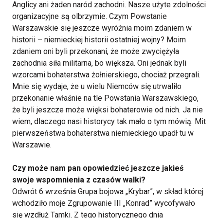
Anglicy ani żaden naród zachodni. Nasze użyte zdolności
organizacyjne są olbrzymie. Czym Powstanie
Warszawskie się jeszcze wyróżnia moim zdaniem w
historii – niemieckiej historii ostatniej wojny? Moim
zdaniem oni byli przekonani, że może zwyciężyła
zachodnia siła militarna, bo większa. Oni jednak byli
wzorcami bohaterstwa żołnierskiego, chociaż przegrali.
Mnie się wydaje, że u wielu Niemców się utrwaliło
przekonanie właśnie na tle Powstania Warszawskiego,
że byli jeszcze może więksi bohaterowie od nich. Ja nie
wiem, dlaczego nasi historycy tak mało o tym mówią. Mit
pierwszeństwa bohaterstwa niemieckiego upadł tu w
Warszawie.
Czy może nam pan opowiedzieć jeszcze jakieś
swoje wspomnienia z czasów walki?
Odwrót 6 września Grupa bojowa „Krybar”, w skład której
wchodziło moje Zgrupowanie III „Konrad” wycofywało
się wzdłuż Tamki. Z tego historycznego dnia