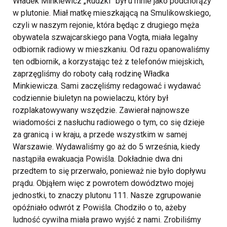
Władek Minkiewicz „Rudzki” był u mnie jako podchorąży
w plutonie. Miał matkę mieszkającą na Smulikowskiego,
czyli w naszym rejonie, która będąc z drugiego męża
obywatela szwajcarskiego pana Vogta, miała legalny
odbiornik radiowy w mieszkaniu. Od razu opanowaliśmy
ten odbiornik, a korzystając też z telefonów miejskich,
zaprzęgliśmy do roboty całą rodzinę Władka
Minkiewicza. Sami zaczęliśmy redagować i wydawać
codziennie biuletyn na powielaczu, który był
rozplakatowywany wszędzie. Zawierał najnowsze
wiadomości z nasłuchu radiowego o tym, co się dzieje
za granicą i w kraju, a przede wszystkim w samej
Warszawie. Wydawaliśmy go aż do 5 września, kiedy
nastąpiła ewakuacja Powiśla.
Dokładnie dwa dni
przedtem to się przerwało, ponieważ nie było dopływu
prądu. Objąłem więc z powrotem dowództwo mojej
jednostki, to znaczy plutonu 111. Nasze zgrupowanie
opóźniało odwrót z Powiśla. Chodziło o to, ażeby
ludność cywilna miała prawo wyjść z nami. Zrobiliśmy