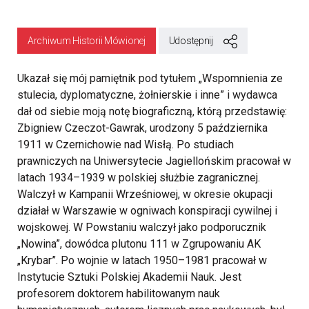
Archiwum Historii Mówionej
Udostępnij
Ukazał się mój pamiętnik pod tytułem „Wspomnienia ze
stulecia, dyplomatyczne, żołnierskie i inne” i wydawca
dał od siebie moją notę biograficzną, którą przedstawię:
Zbigniew Czeczot-Gawrak, urodzony 5 października
1911 w Czernichowie nad Wisłą. Po studiach
prawniczych na Uniwersytecie Jagiellońskim pracował w
latach 1934–1939 w polskiej służbie zagranicznej.
Walczył w Kampanii Wrześniowej, w okresie okupacji
działał w Warszawie w ogniwach konspiracji cywilnej i
wojskowej. W Powstaniu walczył jako podporucznik
„Nowina”, dowódca plutonu 111 w Zgrupowaniu AK
„Krybar”. Po wojnie w latach 1950–1981 pracował w
Instytucie Sztuki Polskiej Akademii Nauk. Jest
profesorem doktorem habilitowanym nauk