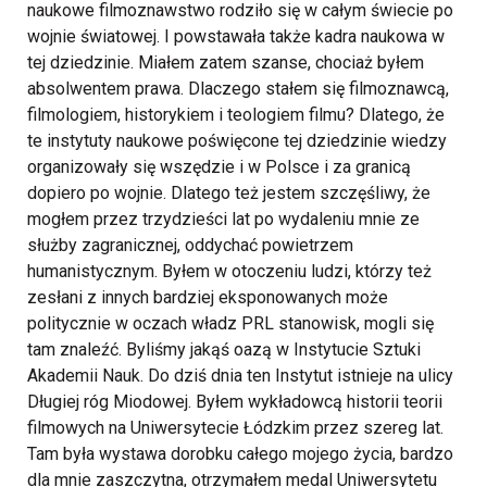
naukowe filmoznawstwo rodziło się w całym świecie po
wojnie światowej. I powstawała także kadra naukowa w
tej dziedzinie. Miałem zatem szanse, chociaż byłem
absolwentem prawa. Dlaczego stałem się filmoznawcą,
filmologiem, historykiem i teologiem filmu? Dlatego, że
te instytuty naukowe poświęcone tej dziedzinie wiedzy
organizowały się wszędzie i w Polsce i za granicą
dopiero po wojnie. Dlatego też jestem szczęśliwy, że
mogłem przez trzydzieści lat po wydaleniu mnie ze
służby zagranicznej, oddychać powietrzem
humanistycznym. Byłem w otoczeniu ludzi, którzy też
zesłani z innych bardziej eksponowanych może
politycznie w oczach władz PRL stanowisk, mogli się
tam znaleźć. Byliśmy jakąś oazą w Instytucie Sztuki
Akademii Nauk. Do dziś dnia ten Instytut istnieje na ulicy
Długiej róg Miodowej.
Byłem wykładowcą historii teorii
filmowych na Uniwersytecie Łódzkim przez szereg lat.
Tam była wystawa dorobku całego mojego życia, bardzo
dla mnie zaszczytna, otrzymałem medal Uniwersytetu