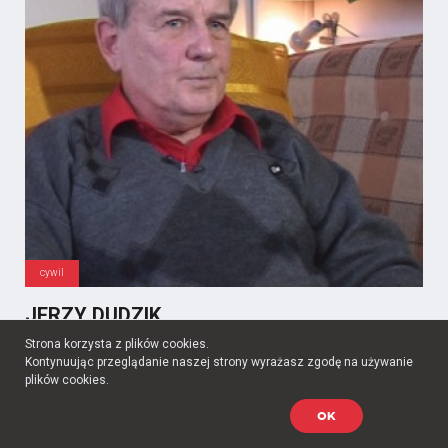
cywil
JERZY DUDZIK
Strona korzysta z plików cookies.
Data wywiadu:
2005-02-19
Kontynuując przeglądanie naszej strony wyrażasz zgodę na używanie
Formacja:
-
plików cookies.
Dzielnica:
Wola
OK
Jak pamięta pan lata okupacji? Był pan małym