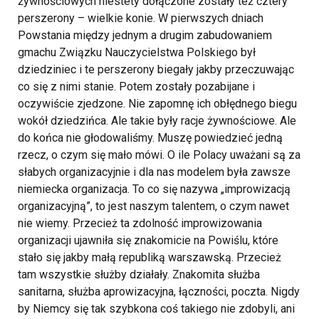
żywnościowych niestety dołączone zostały też cztery
perszerony – wielkie konie. W pierwszych dniach
Powstania między jednym a drugim zabudowaniem
gmachu Związku Nauczycielstwa Polskiego był
dziedziniec i te perszerony biegały jakby przeczuwając
co się z nimi stanie. Potem zostały pozabijane i
oczywiście zjedzone. Nie zapomnę ich obłędnego biegu
wokół dziedzińca. Ale takie były racje żywnościowe. Ale
do końca nie głodowaliśmy.
Muszę powiedzieć jedną
rzecz, o czym się mało mówi. O ile Polacy uważani są za
słabych organizacyjnie i dla nas modelem była zawsze
niemiecka organizacja. To co się nazywa „improwizacją
organizacyjną”, to jest naszym talentem, o czym nawet
nie wiemy. Przecież ta zdolność improwizowania
organizacji ujawniła się znakomicie na Powiślu, które
stało się jakby małą republiką warszawską. Przecież
tam wszystkie służby działały. Znakomita służba
sanitarna, służba aprowizacyjna, łączności, poczta. Nigdy
by Niemcy się tak szybkona coś takiego nie zdobyli, ani