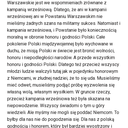
Warszawskie jest we wspomnieniach zrównane z
kampanią wrześniową. Dlatego, że ani w kampanii
wrześniowej ani w Powstaniu Warszawskim nie
mieliśmy żadnych szans na militarny sukces. Natomiast i
kampania wrześniowa, i Powstanie było koniecznością
moralną w obronie honoru i godności Polski. Całe
pokolenie Polski międzywojennej było wychowane w
duchu, że misją Polski w świecie jest bronić wolności,
honoru i niepodległości narodów. A przede wszystkim
honoru i godności Polski. Dlatego też przecież wszyscy
młodzi ludzie walczyli tutaj jak w pojedynku honorowym
z Niemcami, w złudnej nadziei, że to się uda. Musieliśmy
mieć odwet, musieliśmy podjąć próbę wyzwolenia się
własną wolą, własnym wysiłkiem. W gruncie rzeczy,
przecież kampania wrześniowa też była skazana na
niepowodzenie. Wszyscy świadomi o tym u góry
wiedzieli. Ale myśmy nie mogli się poddać Niemcom. To
byłby dla nas nie do pogodzenia się. Dla nas z polską
godnością i honorem, który był bardziej wyostrzony i