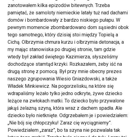
zanotowałem kilka epizodów bitewnych. Trzeba
pamiętać, że samoloty niemieckie latały tuż nad dachami
domów i bombardowały z bardzo niskiego pułapu. W
pewnym momencie zbombardowano dom sąsiedni obok
tego samotnego, który dzisiaj stoi między Topielą a
Cichą. Olbrzymia chmura kurzu i olbrzymia detonacja, a
my mając stanowiska po drugiej stronie, tam gdzie
wtedy był zakład świętego Kazimierza, słyszeliśmy
dochodzące stamtąd krzyki. Rozkazałem, żeby iść na
drugą stronę z pomocą. Był przy mnie obecny prezes
naszego zgrupowania Wiesio Gniazdowski, a także
Władek Minkiewicz. Na pogorzelisku, na które się
wdrapaliśmy leżało tylko jedno odkryte, żywe dziecko
leżące na zwłokach matki. To dziecko było przywalone
jakąś żelazną szyną, która wraz z dachem spadła. Ale
dziecko było nietknięte. Odgrzebałem je i powiedziałem:
„Nie bój się chłopczyku! Zaraz cię wyciągniemy”.
Powiedziałem „zaraz”, bo ta szyna nie pozwalała tak