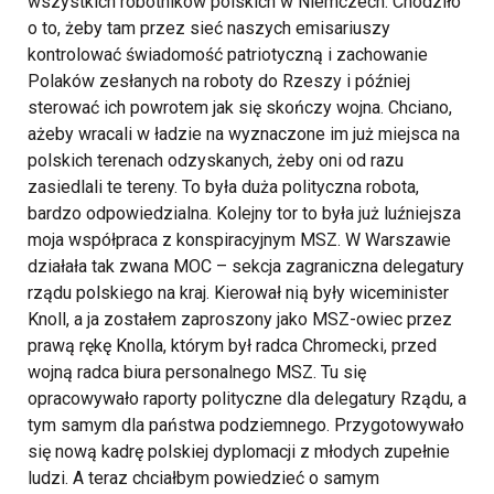
wszystkich robotników polskich w Niemczech. Chodziło
o to, żeby tam przez sieć naszych emisariuszy
kontrolować świadomość patriotyczną i zachowanie
Polaków zesłanych na roboty do Rzeszy i później
sterować ich powrotem jak się skończy wojna. Chciano,
ażeby wracali w ładzie na wyznaczone im już miejsca na
polskich terenach odzyskanych, żeby oni od razu
zasiedlali te tereny. To była duża polityczna robota,
bardzo odpowiedzialna. Kolejny tor to była już luźniejsza
moja współpraca z konspiracyjnym MSZ. W Warszawie
działała tak zwana MOC – sekcja zagraniczna delegatury
rządu polskiego na kraj. Kierował nią były wiceminister
Knoll, a ja zostałem zaproszony jako MSZ-owiec przez
prawą rękę Knolla, którym był radca Chromecki, przed
wojną radca biura personalnego MSZ. Tu się
opracowywało raporty polityczne dla delegatury Rządu, a
tym samym dla państwa podziemnego. Przygotowywało
się nową kadrę polskiej dyplomacji z młodych zupełnie
ludzi.
A teraz chciałbym powiedzieć o samym