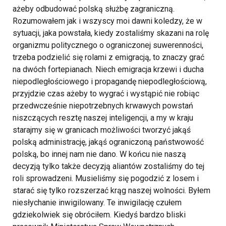
ażeby odbudować polską służbę zagraniczną.
Rozumowałem jak i wszyscy moi dawni koledzy, że w
sytuacji, jaka powstała, kiedy zostaliśmy skazani na rolę
organizmu politycznego o ograniczonej suwerenności,
trzeba podzielić się rolami z emigracją, to znaczy grać
na dwóch fortepianach. Niech emigracja krzewi i ducha
niepodległościowego i propagandę niepodległościową,
przyjdzie czas ażeby to wygrać i wystąpić nie robiąc
przedwcześnie niepotrzebnych krwawych powstań
niszczących resztę naszej inteligencji, a my w kraju
starajmy się w granicach możliwości tworzyć jakąś
polską administrację, jakąś ograniczoną państwowość
polską, bo innej nam nie dano. W końcu nie naszą
decyzją tylko także decyzją aliantów zostaliśmy do tej
roli sprowadzeni. Musieliśmy się pogodzić z losem i
starać się tylko rozszerzać krąg naszej wolności.
Byłem
niesłychanie inwigilowany. Te inwigilację czułem
gdziekolwiek się obróciłem. Kiedyś bardzo bliski