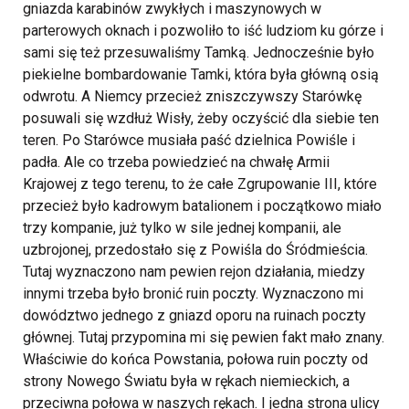
gniazda karabinów zwykłych i maszynowych w
parterowych oknach i pozwoliło to iść ludziom ku górze i
sami się też przesuwaliśmy Tamką. Jednocześnie było
piekielne bombardowanie Tamki, która była główną osią
odwrotu. A Niemcy przecież zniszczywszy Starówkę
posuwali się wzdłuż Wisły, żeby oczyścić dla siebie ten
teren. Po Starówce musiała paść dzielnica Powiśle i
padła. Ale co trzeba powiedzieć na chwałę Armii
Krajowej z tego terenu, to że całe Zgrupowanie III, które
przecież było kadrowym batalionem i początkowo miało
trzy kompanie, już tylko w sile jednej kompanii, ale
uzbrojonej, przedostało się z Powiśla do Śródmieścia.
Tutaj wyznaczono nam pewien rejon działania, miedzy
innymi trzeba było bronić ruin poczty. Wyznaczono mi
dowództwo jednego z gniazd oporu na ruinach poczty
głównej. Tutaj przypomina mi się pewien fakt mało znany.
Właściwie do końca Powstania, połowa ruin poczty od
strony Nowego Światu była w rękach niemieckich, a
przeciwna połowa w naszych rękach. I jedna strona ulicy