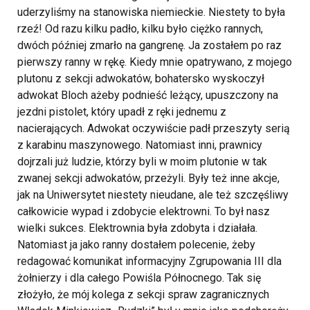
uderzyliśmy na stanowiska niemieckie. Niestety to była
rzeź! Od razu kilku padło, kilku było ciężko rannych,
dwóch później zmarło na gangrenę. Ja zostałem po raz
pierwszy ranny w rękę. Kiedy mnie opatrywano, z mojego
plutonu z sekcji adwokatów, bohatersko wyskoczył
adwokat Bloch ażeby podnieść leżący, upuszczony na
jezdni pistolet, który upadł z ręki jednemu z
nacierających. Adwokat oczywiście padł przeszyty serią
z karabinu maszynowego. Natomiast inni, prawnicy
dojrzali już ludzie, którzy byli w moim plutonie w tak
zwanej sekcji adwokatów, przeżyli.
Były też inne akcje,
jak na Uniwersytet niestety nieudane, ale też szczęśliwy
całkowicie wypad i zdobycie elektrowni. To był nasz
wielki sukces. Elektrownia była zdobyta i działała.
Natomiast ja jako ranny dostałem polecenie, żeby
redagować komunikat informacyjny Zgrupowania III dla
żołnierzy i dla całego Powiśla Północnego. Tak się
złożyło, że mój kolega z sekcji spraw zagranicznych