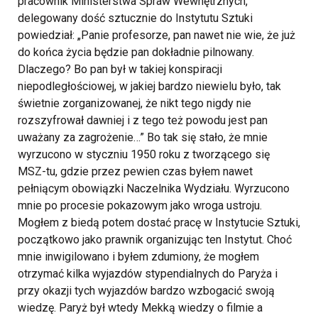
pracownik Ministerstwa Spraw Wewnętrznych,
delegowany dość sztucznie do Instytutu Sztuki
powiedział: „Panie profesorze, pan nawet nie wie, że już
do końca życia będzie pan dokładnie pilnowany.
Dlaczego? Bo pan był w takiej konspiracji
niepodległościowej, w jakiej bardzo niewielu było, tak
świetnie zorganizowanej, że nikt tego nigdy nie
rozszyfrował dawniej i z tego też powodu jest pan
uważany za zagrożenie…” Bo tak się stało, że mnie
wyrzucono w styczniu 1950 roku z tworzącego się
MSZ-tu, gdzie przez pewien czas byłem nawet
pełniącym obowiązki Naczelnika Wydziału. Wyrzucono
mnie po procesie pokazowym jako wroga ustroju.
Mogłem z biedą potem dostać pracę w Instytucie Sztuki,
początkowo jako prawnik organizując ten Instytut. Choć
mnie inwigilowano i byłem zdumiony, że mogłem
otrzymać kilka wyjazdów stypendialnych do Paryża i
przy okazji tych wyjazdów bardzo wzbogacić swoją
wiedzę. Paryż był wtedy Mekką wiedzy o filmie a