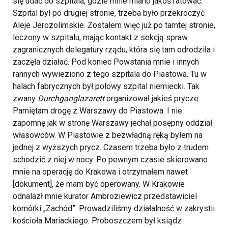
się udać do szpitala, gdzie mnie miano jakoś ratować.
Szpital był po drugiej stronie, trzeba było przekroczyć
Aleje Jerozolimskie. Zostałem więc już po tamtej stronie,
leczony w szpitalu, mając kontakt z sekcją spraw
zagranicznych delegatury rządu, która się tam odrodziła i
zaczęła działać.
Pod koniec Powstania mnie i innych
rannych wywieziono z tego szpitala do Piastowa. Tu w
halach fabrycznych był polowy szpital niemiecki. Tak
zwany
Durchganglazarett
organizował jakieś prycze.
Pamiętam drogę z Warszawy do Piastowa. I nie
zapomnę jak w stronę Warszawy jechał posępny oddział
własowców. W Piastowie z bezwładną ręką byłem na
jednej z wyższych prycz. Czasem trzeba było z trudem
schodzić z niej w nocy. Po pewnym czasie skierowano
mnie na operację do Krakowa i otrzymałem nawet
[dokument], że mam być operowany.
W Krakowie
odnalazł mnie kurator Ambroziewicz przedstawiciel
komórki „Zachód”. Prowadziliśmy działalność w zakrystii
kościoła Mariackiego. Proboszczem był ksiądz