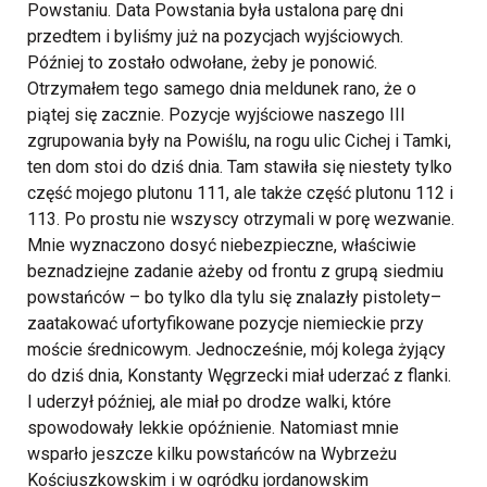
Powstaniu.
Data Powstania była ustalona parę dni
przedtem i byliśmy już na pozycjach wyjściowych.
Później to zostało odwołane, żeby je ponowić.
Otrzymałem tego samego dnia meldunek rano, że o
piątej się zacznie. Pozycje wyjściowe naszego III
zgrupowania były na Powiślu, na rogu ulic Cichej i Tamki,
ten dom stoi do dziś dnia. Tam stawiła się niestety tylko
część mojego plutonu 111, ale także część plutonu 112 i
113. Po prostu nie wszyscy otrzymali w porę wezwanie.
Mnie wyznaczono dosyć niebezpieczne, właściwie
beznadziejne zadanie ażeby od frontu z grupą siedmiu
powstańców – bo tylko dla tylu się znalazły pistolety–
zaatakować ufortyfikowane pozycje niemieckie przy
moście średnicowym. Jednocześnie, mój kolega żyjący
do dziś dnia, Konstanty Węgrzecki miał uderzać z flanki.
I uderzył później, ale miał po drodze walki, które
spowodowały lekkie opóźnienie. Natomiast mnie
wsparło jeszcze kilku powstańców na Wybrzeżu
Kościuszkowskim i w ogródku jordanowskim