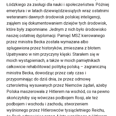
Łódzkiego za zasługi dla nauki i społeczeństwa.
Później
emerytura i w latach dziewięćdziesiątych wraz ostatnimi
weteranami dawnych środowisk polskiej inteligencji,
zająłem się dokumentowaniem dziejów tych środowisk,
które były zapomniane. Jednym z nich było środowisko
naszej ostatniej dyplomacji. Pamięć MSZ kierowanego
przez ministra Becka została wymazana albo
splugawiona przez historyków, zmieszana z błotem.
Upatrywano w nim przyczyny klęski. Starałem się w
moich wystąpieniach, a także w moich pamiętnikach
całkowicie rehabilitować politykę polską – zagraniczną
ministra Becka, dowodząc przez cały czas i
przypominając do dziś dnia, że przez odmowę
czteroletnią wysuwanych przez Niemców żądań, ażeby
Polska maszerowała z Hitlerem na wschód, co na pewno
skończyłoby się wówczas podbojem Rosji, ale też
podbojem i wschodu i zachodu, stworzeniem
wyśnionego przez Hitlerowców tysiącletniego Reichu,