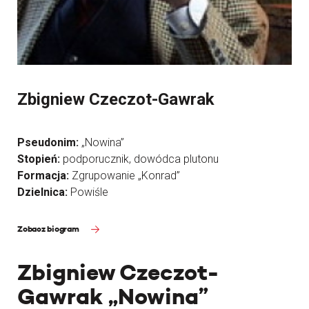
Zbigniew Czeczot-Gawrak
Pseudonim:
„Nowina”
Stopień:
podporucznik, dowódca plutonu
Formacja:
Zgrupowanie „Konrad”
Dzielnica:
Powiśle
Zobacz biogram
Zbigniew Czeczot-
Gawrak „Nowina”