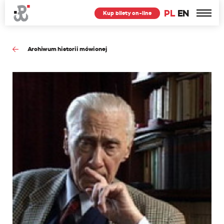
PL
EN
Kup bilety on-line
Archiwum historii mówionej