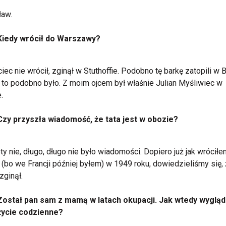
ław.
Kiedy wrócił do Warszawy?
ciec nie wrócił, zginął w Stuthoffie. Podobno tę barkę zatopili w B
 to podobno było. Z moim ojcem był właśnie Julian Myśliwiec w
.
Czy przyszła wiadomość, że tata jest w obozie?
ty nie, długo, długo nie było wiadomości. Dopiero już jak wróciłe
i (bo we Francji później byłem) w 1949 roku, dowiedzieliśmy się,
zginął.
Został pan sam z mamą w latach okupacji. Jak wtedy wygląd
życie codzienne?