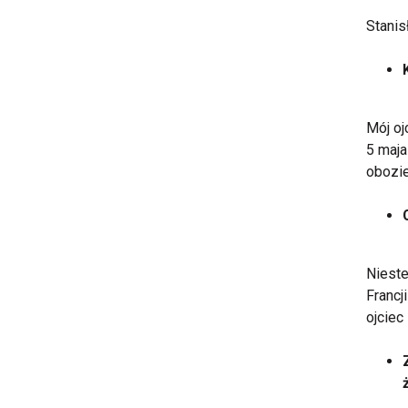
Stanis
Mój oj
5 maja
obozie
Nieste
Francj
ojciec 