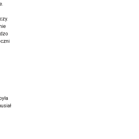
e.
czy.
nie
rdzo
eczni
była
musiał