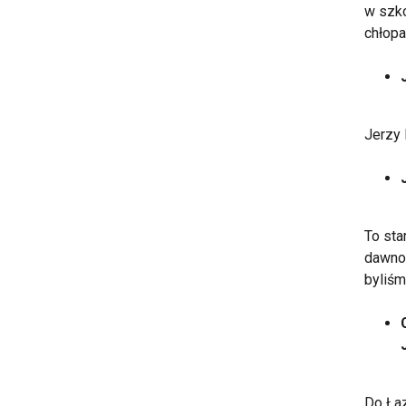
w szko
chłopa
Jerzy 
To sta
dawno,
byliśm
Do Łaz