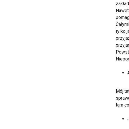
zakład
Nawet 
pomaga
Całymi
tylko 
przyja
przyja
Powsta
Niepod
Mój ta
sprawa
tam co