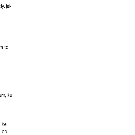
y, jak
m to
om, że
, że
, bo