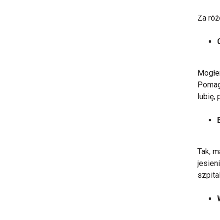
Za róż
Mogłe
Pomaga
lubię,
Tak, m
jesien
szpita