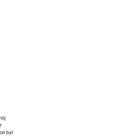
mój
z
on był