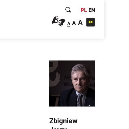
PL
EN
A
A
A
Zbigniew