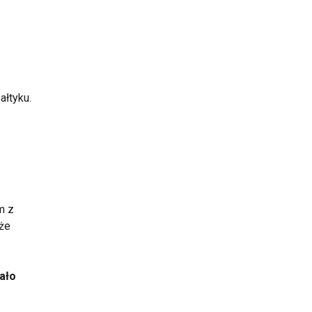
ałtyku.
m z
 że
ało