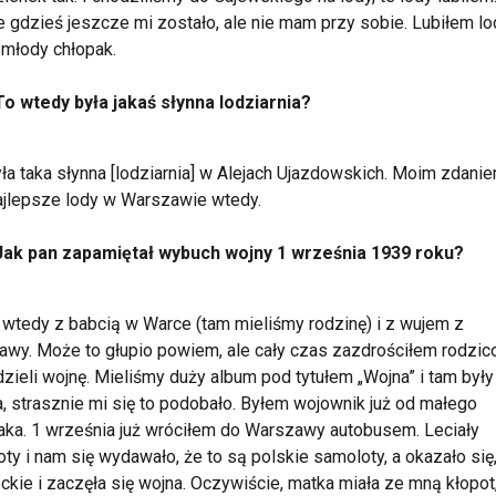
e gdzieś jeszcze mi zostało, ale nie mam przy sobie. Lubiłem lod
młody chłopak.
To wtedy była jakaś słynna lodziarnia?
yła taka słynna [lodziarnia] w Alejach Ujazdowskich. Moim zdanie
ajlepsze lody w Warszawie wtedy.
Jak pan zapamiętał wybuch wojny 1 września 1939 roku?
wtedy z babcią w Warce (tam mieliśmy rodzinę) i z wujem z
wy. Może to głupio powiem, ale cały czas zazdrościłem rodzic
dzieli wojnę. Mieliśmy duży album pod tytułem „Wojna” i tam były
a, strasznie mi się to podobało. Byłem wojownik już od małego
aka. 1 września już wróciłem do Warszawy autobusem. Leciały
ty i nam się wydawało, że to są polskie samoloty, a okazało się
ckie i zaczęła się wojna. Oczywiście, matka miała ze mną kłopot