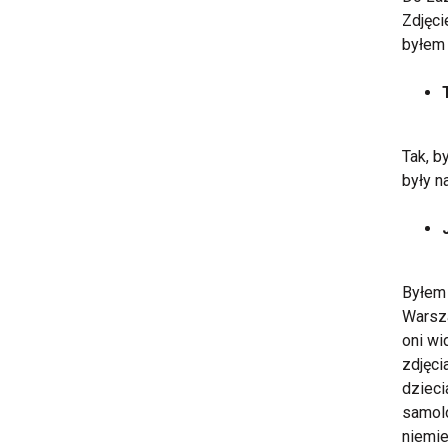
Zdjęci
byłem 
Tak, b
były n
Byłem 
Warsza
oni wi
zdjęci
dzieci
samolo
niemie