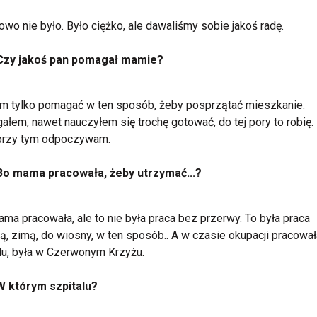
owo nie było. Było ciężko, ale dawaliśmy sobie jakoś radę.
Czy jakoś pan pomagał mamie?
m tylko pomagać w ten sposób, żeby posprzątać mieszkanie.
łem, nawet nauczyłem się trochę gotować, do tej pory to robię
 przy tym odpoczywam.
Bo mama pracowała, żeby utrzymać...?
ama pracowała, ale to nie była praca bez przerwy. To była praca
ią, zimą, do wiosny, w ten sposób.. A w czasie okupacji pracowa
lu, była w Czerwonym Krzyżu.
W którym szpitalu?