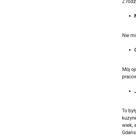
Z rodz
Nie mi
Mój oj
pracow
To był
kuzyne
wiek, 
Gdańsk