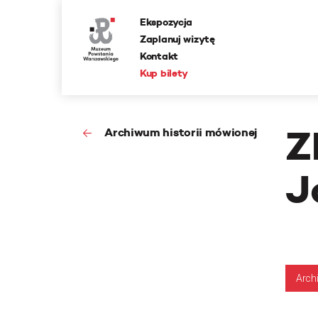
Ekspozycja
Zaplanuj wizytę
Kontakt
Kup bilety
Z
Archiwum historii mówionej
J
Arch