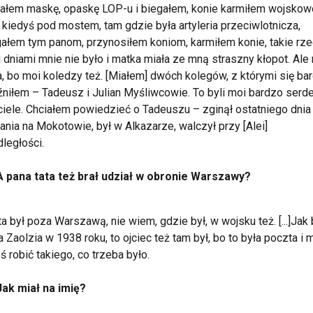
ałem maskę, opaskę LOP-u i biegałem, konie karmiłem wojskow
kiedyś pod mostem, tam gdzie była artyleria przeciwlotnicza,
łem tym panom, przynosiłem koniom, karmiłem konie, takie rze
 dniami mnie nie było i matka miała ze mną straszny kłopot. Ale 
ja, bo moi koledzy też. [Miałem] dwóch kolegów, z którymi się ba
źniłem – Tadeusz i Julian Myśliwcowie. To byli moi bardzo serd
ciele. Chciałem powiedzieć o Tadeuszu – zginął ostatniego dnia
nia na Mokotowie, był w Alkazarze, walczył przy [Alei]
ległości.
A pana tata też brał udział w obronie Warszawy?
ta był poza Warszawą, nie wiem, gdzie był, w wojsku też. [...]Jak 
 Zaolzia w 1938 roku, to ojciec też tam był, bo to była poczta i 
ś robić takiego, co trzeba było.
Jak miał na imię?