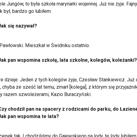
le Jungów, to była szkoła marynarki wojennej. Już nie żyje. Fajn
k był, bardzo go lubiłem.
Jak się nazywał?
Pawłowski. Mieszkał w Świdniku ostatnio.
Jak pan wspomina szkołę, lata szkolne, kolegów, koleżanki?
re dzieje. Jeden z tych kolegów żyje, Czesław Stankiewicz. Już
 chyba ze sześć lat temu, zmarł [kolega], z którym się przyjaźni
y razem szwoleżerami, Kazio Buraczyński.
Czy chodził pan na spacery z rodzicami do parku, do Łazien
Jak pan wspomina te lata?
ienek tak. I chodziliśmy do Gajewskiego na lody, te lody lubiłem