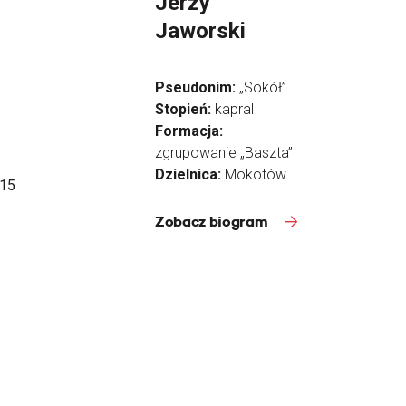
Jerzy
Jaworski
Pseudonim:
„Sokół”
Stopień:
kapral
Formacja:
zgrupowanie „Baszta”
Dzielnica:
Mokotów
 15
Zobacz biogram