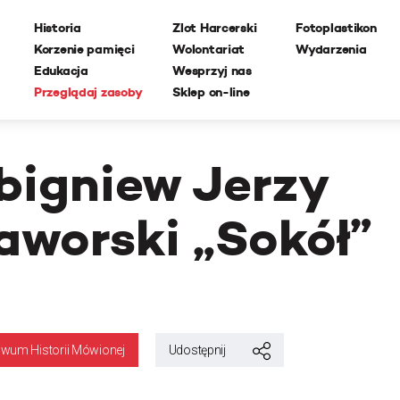
Historia
Zlot Harcerski
Fotoplastikon
Korzenie pamięci
Wolontariat
Wydarzenia
Edukacja
Wesprzyj nas
Przeglądaj zasoby
Sklep on-line
bigniew Jerzy
aworski „Sokół”
iwum Historii Mówionej
Udostępnij