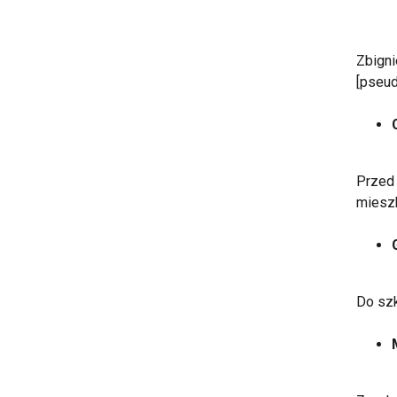
Zbigni
[pseud
Przed 
mieszk
Do szk