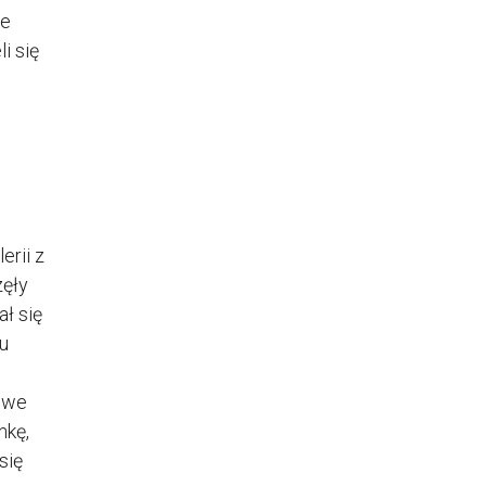
re
i się
erii z
zęły
ł się
u
y we
nkę,
się