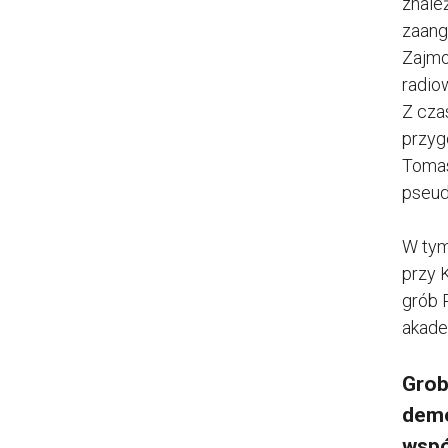
znaleź
zaang
Zajmo
radiow
Z cza
przyg
Tomas
pseud
W tym
przy 
grób 
akade
Grob
demo
wspó