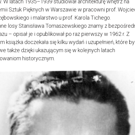
. W latach 1935–1939 studiował architekturę wnętrz na
mii Sztuk Pięknych w Warszawie w pracowni prof. Wojcie
zębowskiego i malarstwo u prof. Karola Tichego.
ne losy Stanisława Tomaszewskiego znamy z bezpośred
azu – opisał je i opublikował po raz pierwszy w 1962 r. Z
m książka doczekała się kilku wydań i uzupełnień, które by
we także dzięki ukazującym się w kolejnych latach
owaniom historycznym.