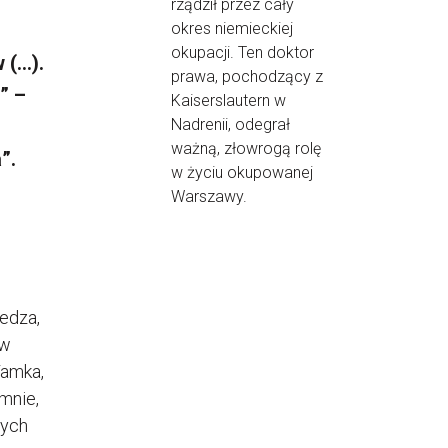
rządził przez cały
okres niemieckiej
okupacji. Ten doktor
 (…).
prawa, pochodzący z
” –
Kaiserslautern w
Nadrenii, odegrał
ważną, złowrogą rolę
”.
w życiu okupowanej
Warszawy.
edza,
 w
Tamka,
mnie,
nych