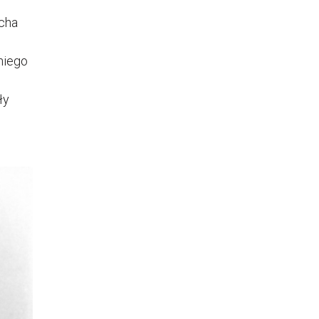
cha
niego
ły