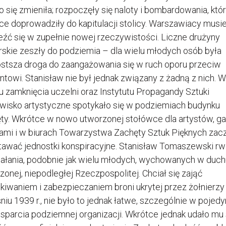
o się zmieniła; rozpoczęły się naloty i bombardowania, któ
ce doprowadziły do kapitulacji stolicy. Warszawiacy musiel
eźć się w zupełnie nowej rzeczywistości. Liczne drużyny
rskie zeszły do podziemia – dla wielu młodych osób była
ostsza droga do zaangażowania się w ruch oporu przeciw
ntowi. Stanisław nie był jednak związany z żadną z nich. W
u zamknięcia uczelni oraz Instytutu Propagandy Sztuki
wisko artystyczne spotykało się w podziemiach budynku
ty. Wkrótce w nowo utworzonej stołówce dla artystów, gal
ami i w biurach Towarzystwa Zachęty Sztuk Pięknych zac
awać jednostki konspiracyjne. Stanisław Tomaszewski rwa
iałania, podobnie jak wielu młodych, wychowanych w duch
zonej, niepodległej Rzeczpospolitej. Chciał się zająć
kiwaniem i zabezpieczaniem broni ukrytej przez żołnierz
iu 1939 r., nie było to jednak łatwe, szczególnie w pojedy
sparcia podziemnej organizacji. Wkrótce jednak udało mu 