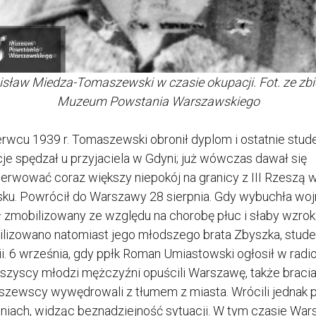
isław Miedza-Tomaszewski w czasie okupacji. Fot. ze zb
Muzeum Powstania Warszawskiego
rwcu 1939 r. Tomaszewski obronił dyplom i ostatnie stud
je spędzał u przyjaciela w Gdyni; już wówczas dawał się
erwować coraz większy niepokój na granicy z III Rzeszą 
ku. Powrócił do Warszawy 28 sierpnia. Gdy wybuchła wojn
ł zmobilizowany ze względu na chorobę płuc i słaby wzrok
lizowano natomiast jego młodszego brata Zbyszka, stude
i. 6 września, gdy ppłk Roman Umiastowski ogłosił w radio
szyscy młodzi mężczyźni opuścili Warszawę, także braci
zewscy wywędrowali z tłumem z miasta. Wrócili jednak 
 dniach, widząc beznadziejność sytuacji. W tym czasie Wa