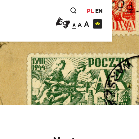
PL
EN
A
A
A