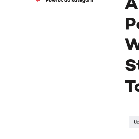
A
Powrót do kategorii
P
W
S
T
Ud