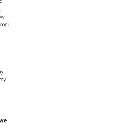
ko
j.
ów
roni.
ny
zny
 we