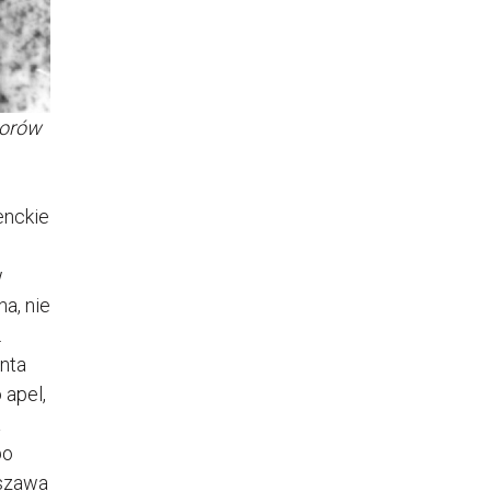
iorów
enckie
w
a, nie
.
nta
 apel,
a
po
rszawa