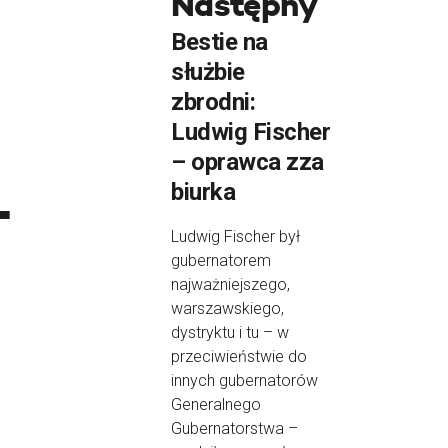
Następny
Bestie na
służbie
zbrodni:
Ludwig Fischer
– oprawca zza
-
biurka
Ludwig Fischer był
gubernatorem
najważniejszego,
warszawskiego,
dystryktu i tu – w
przeciwieństwie do
innych gubernatorów
Generalnego
Gubernatorstwa –