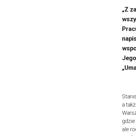
„Z z
wszy
Prac
napi
wspo
Jego 
„Uma
Stani
a takż
Warsz
gdzie
ale ro