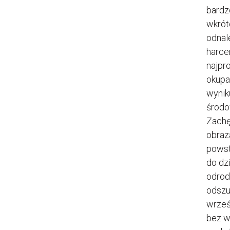
bardz
wkrót
odnal
harce
najpr
okupa
wynik
środo
Zachę
obraz
powst
do dz
odrod
odszu
wrześn
bez w