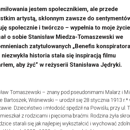
amiłowania jestem społecznikiem, ale przede
stkim artystą, skłonnym zawsze do sentymentów
uję społecznie i twórczo – wypełnia to moje życie
sał o sobie Stanisław Miedza-Tomaszewski we
mnieniach zatytułowanych „Benefis konspiratora
niezwykła historia stała się inspiracją filmu
rłem, aby żyć” w reżyserii Stanisława Jędryki.
sław Tomaszewski – znany pod pseudonimami Malarz i Mi
e Bartoszek, Wiśniewski – urodził się 28 stycznia 1913 r.*
awie. Dzieciństwo i młodość spędził na Powiślu, przy ul. 
 mieszkał z rodzicami i pięcioma braćmi. Rodzina żyła skro
dzice starali się jak najlepiej wykształcić i wychować zdol