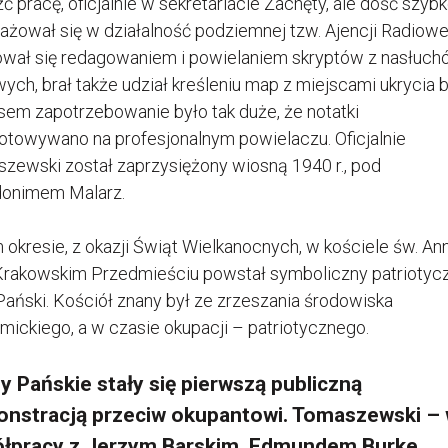
ć pracę, oficjalnie w sekretariacie Zachęty, ale dość szyb
ażował się w działalność podziemnej tzw. Ajencji Radiowe
wał się redagowaniem i powielaniem skryptów z nasłuch
ych, brał także udział kreśleniu map z miejscami ukrycia b
sem zapotrzebowanie było tak duże, że notatki
otowywano na profesjonalnym powielaczu. Oficjalnie
zewski został zaprzysiężony wiosną 1940 r., pod
onimem Malarz.
 okresie, z okazji Świąt Wielkanocnych, w kościele św. An
Krakowskim Przedmieściu powstał symboliczny patriotyc
Pański. Kościół znany był ze zrzeszania środowiska
mickiego, a w czasie okupacji – patriotycznego.
y Pańskie stały się pierwszą publiczną
nstracją przeciw okupantowi. Tomaszewski –
łpracy z Jerzym Barskim, Edmundem Burke,