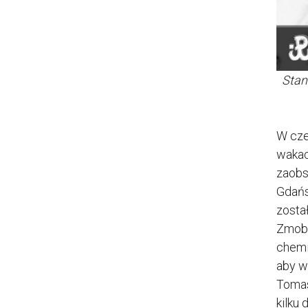
Stan
W cze
wakac
zaobs
Gdańs
zosta
Zmobi
chemi
aby w
Tomas
kilku