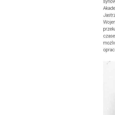
synów
Akade
Jastr
Wojen
przek
czase
możli
oprac