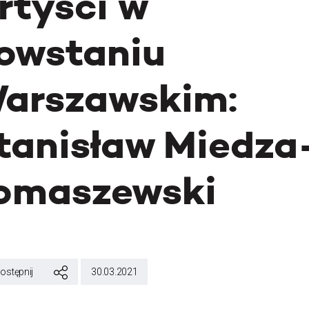
rtyści w
owstaniu
arszawskim:
tanisław Miedza
omaszewski
ostępnij
30.03.2021