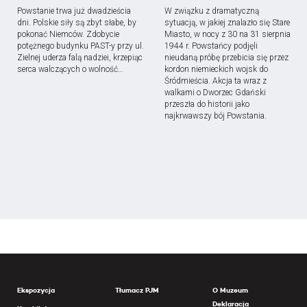
Powstanie trwa już dwadzieścia
W związku z dramatyczną
dni. Polskie siły są zbyt słabe, by
sytuacją, w jakiej znalazło się Stare
pokonać Niemców. Zdobycie
Miasto, w nocy z 30 na 31 sierpnia
potężnego budynku PAST-y przy ul.
1944 r. Powstańcy podjęli
Zielnej uderza falą nadziei, krzepiąc
nieudaną próbę przebicia się przez
serca walczących o wolność…
kordon niemieckich wojsk do
Śródmieścia. Akcja ta wraz z
walkami o Dworzec Gdański
przeszła do historii jako
najkrwawszy bój Powstania.
Ekspozycja
Tłumacz PJM
O Muzeum
Deklaracja