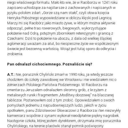
niego właściwego formatu. Mało kto wie, że w Raciborzu w 1241 roku
zapisano uchodzące za najstarsze z zachowanych i napisanych w
języku polskim zdań: „Gorze szą nam stało", czyli słowa księcia
Henryka Pobożnego wypowiedziane w obliczu klęski pod Legnicą.
Marzy mi się Racibórz jako miasto żywe, w którym można aktywnie
odpocząć, pełne tras rowerowych, biegowych, wykorzystujące
położenie nad Odrą, potężnym zbiornikiem retencyjnym i granicą z
Czechami. Dziś to położenie na uboczu, z dala od wielkiej śląskiej
aglomeracji uważam za atut, bo niespieszne życie we współczesnym
świecie jest bezcenną wartością. Wciąż jest tutaj sporo do odkrycia i
zrobienia.
Pan odnalazł cichociemnego. Poznaliście się?
A.T.:
Nie, porucznik Chyliński zmarł w 1990 roku, ja wtedy jeszcze
chodziłem do szkoły zawodowej we Wrocławiu i nie wiedziałem nic o
żołnierzach Polskiego Państwa Podziemnego. W Raciborzu na
cmentarzu Jeruzalem odnalazłem skromny grób, z krzyżem z
metalowych rurek i fragmentem „Modlitwy obozowej” na blaszanej
tabliczce. Postanowiłem coś z tym zrobić. Opowiedziałem o swoich
pomysłach jednemu z najcudowniejszych ludzi, jakich w życiu
spotkałem, panu Zdzisławowi Głowaczowi z Raciborza i ten niezwykły
kamieniarz wspólnie z synami wykonał nieodpłatnie piękny nagrobek.
Następnie szkoła, której jestem dyrektorem, otrzymała imię porucznika
Chylińskiego, na terenie placówki stanął pomnik poświęcony