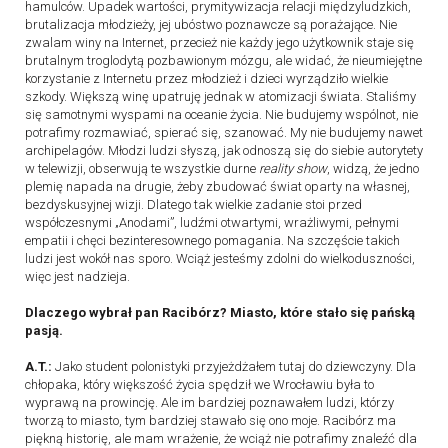
hamulców. Upadek wartości, prymitywizacja relacji międzyludzkich,
brutalizacja młodzieży, jej ubóstwo poznawcze są porażające. Nie
zwalam winy na Internet, przecież nie każdy jego użytkownik staje się
brutalnym troglodytą pozbawionym mózgu, ale widać, że nieumiejętne
korzystanie z Internetu przez młodzież i dzieci wyrządziło wielkie
szkody. Większą winę upatruję jednak w atomizacji świata. Staliśmy
się samotnymi wyspami na oceanie życia. Nie budujemy wspólnot, nie
potrafimy rozmawiać, spierać się, szanować. My nie budujemy nawet
archipelagów. Młodzi ludzi słyszą, jak odnoszą się do siebie autorytety
w telewizji, obserwują te wszystkie durne
reality show
, widzą, że jedno
plemię napada na drugie, żeby zbudować świat oparty na własnej,
bezdyskusyjnej wizji. Dlatego tak wielkie zadanie stoi przed
współczesnymi „Anodami”, ludźmi otwartymi, wrażliwymi, pełnymi
empatii i chęci bezinteresownego pomagania. Na szczęście takich
ludzi jest wokół nas sporo. Wciąż jesteśmy zdolni do wielkoduszności,
więc jest nadzieja.
Dlaczego wybrał pan Racibórz? Miasto, które stało się pańską
pasją.
A.T.:
Jako student polonistyki przyjeżdżałem tutaj do dziewczyny. Dla
chłopaka, który większość życia spędził we Wrocławiu była to
wyprawą na prowincję. Ale im bardziej poznawałem ludzi, którzy
tworzą to miasto, tym bardziej stawało się ono moje. Racibórz ma
piękną historię, ale mam wrażenie, że wciąż nie potrafimy znaleźć dla