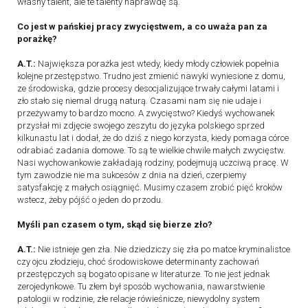
własny talent, ale te talenty naprawdę są.
Co jest w pańskiej pracy zwycięstwem, a co uważa pan za
porażkę?
A.T.:
Największa porażka jest wtedy, kiedy młody człowiek popełnia
kolejne przestępstwo. Trudno jest zmienić nawyki wyniesione z domu,
ze środowiska, gdzie procesy desocjalizujące trwały całymi latami i
zło stało się niemal drugą naturą. Czasami nam się nie udaje i
przeżywamy to bardzo mocno. A zwycięstwo? Kiedyś wychowanek
przysłał mi zdjęcie swojego zeszytu do języka polskiego sprzed
kilkunastu lat i dodał, że do dziś z niego korzysta, kiedy pomaga córce
odrabiać zadania domowe. To są te wielkie chwile małych zwycięstw.
Nasi wychowankowie zakładają rodziny, podejmują uczciwą pracę. W
tym zawodzie nie ma sukcesów z dnia na dzień, czerpiemy
satysfakcję z małych osiągnięć. Musimy czasem zrobić pięć kroków
wstecz, żeby pójść o jeden do przodu.
Myśli pan czasem o tym, skąd się bierze zło?
A.T.:
Nie istnieje gen zła. Nie dziedziczy się zła po matce kryminalistce
czy ojcu złodzieju, choć środowiskowe determinanty zachowań
przestępczych są bogato opisane w literaturze. To nie jest jednak
zerojedynkowe. Tu złem był sposób wychowania, nawarstwienie
patologii w rodzinie, złe relacje rówieśnicze, niewydolny system