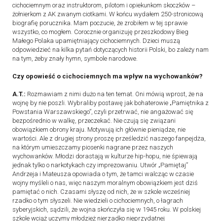
cichociemnym oraz instruktorom, pilotom i opiekunkom skoczków –
żołnierkom z AK zwanym ciotkami
.
W końcu wydałem 250-stronicową
biografię porucznika. Mam poczucie, że zrobiłem w tej sprawie
wszystko, co mogłem. Corocznie organizuję przeszkodowy Bieg
Małego Polaka upamiętniający cichociemnych. Dzieci muszą
odpowiedzieć na kilka pytań dotyczących historii Polski, bo zależy nam
na tym, żeby znały hymn, symbole narodowe.
Czy opowieść o cichociemnych ma wpływ na wychowanków?
A.T.:
Rozmawiam z nimi dużo na ten temat. Oni mówią wprost, że na
wojnę by nie poszli. Wybraliby postawę jak bohaterowie „Pamiętnika z
Powstania Warszawskiego”, czyli przetrwać, nie angażować się
bezpośrednio w walkę, przeczekać. Nie czują się związani
obowiązkiem obrony kraju. Motywują ich głównie pieniądze, nie
wartości. Ale z drugiej strony proszę prześledzić naszego fanpejdża,
na którym umieszczamy piosenki nagrane przez naszych
wychowanków. Młodzi dorastają w kulturze hip-hopu, nie śpiewają
jednak tylko o narkotykach czy imprezowaniu. Utwór „Pamiętaj”
Andrzeja i Mateusza opowiada o tym, że tamci walcząc w czasie
wojny myśleli o nas, więc naszym moralnym obowiązkiem jest dziś
pamiętać o nich. Czasami słyszę od nich, że w szkole wcześniej
rzadko o tym słyszeli. Nie wiedzieli o cichociemnych, o łagrach
syberyjskich, sądzili, że wojna skończyła się w 1945 roku. W polskiej
szkole wciąż uczymy młodzież nierzadko nieprzydatnej