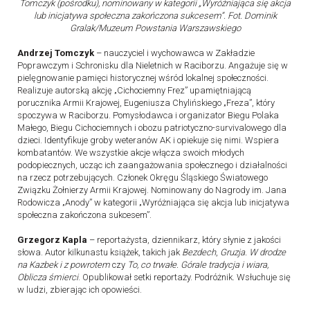
Tomczyk (pośrodku), nominowany w kategorii „Wyróżniająca się akcja
lub inicjatywa społeczna zakończona sukcesem”. Fot. Dominik
Gralak/Muzeum Powstania Warszawskiego
Andrzej Tomczyk
– nauczyciel i wychowawca w Zakładzie
Poprawczym i Schronisku dla Nieletnich w Raciborzu. Angażuje się w
pielęgnowanie pamięci historycznej wśród lokalnej społeczności.
Realizuje autorską akcję „Cichociemny Frez” upamiętniającą
porucznika Armii Krajowej, Eugeniusza Chylińskiego „Freza”, który
spoczywa w Raciborzu. Pomysłodawca i organizator Biegu Polaka
Małego, Biegu Cichociemnych i obozu patriotyczno-survivalowego dla
dzieci. Identyfikuje groby weteranów AK i opiekuje się nimi. Wspiera
kombatantów. We wszystkie akcje włącza swoich młodych
podopiecznych, ucząc ich zaangażowania społecznego i działalności
na rzecz potrzebujących. Członek Okręgu Śląskiego Światowego
Związku Żołnierzy Armii Krajowej. Nominowany do Nagrody im. Jana
Rodowicza „Anody” w kategorii „Wyróżniająca się akcja lub inicjatywa
społeczna zakończona sukcesem”.
Grzegorz Kapla
– reportażysta, dziennikarz, który słynie z jako­ści
słowa. Autor kilkunastu książek, takich jak
Bezdech
,
Gruzja. W drodze
na Kazbek i z powrotem
czy
To, co trwałe. Górale tradycja i wiara,
Oblicza śmierci
. Opublikował setki reportaży. Podróżnik. Wsłuchuje się
w ludzi, zbierając ich opowieści.