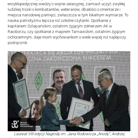
encyklopedycznej wiedzy o wojnie secesyjnej, zamiast uczyć zwykłej
ludzkiej troski o kombatantów, weteranów, dbałości o cmentarze i
miejsca narodowej pamięci, zwłaszcza w tym lokalnym wymiarze. To
nauka patriotyzmu lepsza niż szkolne czytanki. Spotkanie z
kapitanem Szlapańskim, ostatnim żyjącym żołnierzem AK w
Raciborzu, czy spotkanie z majorem Tarnawskim, ostatnim żyjącym
cichociemnym, daje moim wychowankom o wiele więcej niż najlepszy
podręcznik.
Laureat VIII edycji Nagrody im. Jana Rodowicza „Anody”, Andrzej