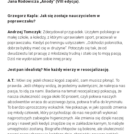
Jana Rodowicza „Anody” (VIII edycja).
Grzegorz Kapla: Jak się zostaje nauczycielem w
poprawczaku?
Andrzej Tomczyk:
Zdecydował przypadek. Uczyłem polskiego w
małej szkole, a koledzy, z którymi uprawiałem sport, pracowali w
poprawczaku. Kiedyś po treningu usłyszałem: „Odchodzi polonistka,
dobrze byłoby mieć cię w drużynie”. Potoczyło się tak, że od
dwudziestu lat pracuję z młodzieżą trudną i stało się to moją pasją.
Dziś nie wyobrażam sobie innej pracy.
Jest pan idealistą? Nie każdy wierzy w resocjalizację.
A.T.:
Mówi się: jeżeli chcesz kogoś zapalić, sam musisz płonąć. To
prawda. Jeśli chłopcy widzą, że jesteśmy autentyczni, że nakręca nas
pasja, to idą za nami. Badania na temat resocjalizacji pokazują, że
nasza skuteczność sięga około 50 procent, czyli połowa naszych
absolwentów wraca do uczciwego życia, połowa trafia do kryminału.
To bardzo uproszczony wskaźnik. Nie pokazuje, w jaki sposób zmienia
się młody człowiek, który przychodząc do nas nie potrafi wykonać
najprostszych zabiegów higienicznych. Ale zmienia się dzięki naszej
pracy i nawet jeśli kiedyś znajdzie się w zakładzie karnym, to nabyte
umiejętności zostaną. Biografie chłopców są bolesne, ale skuteczność