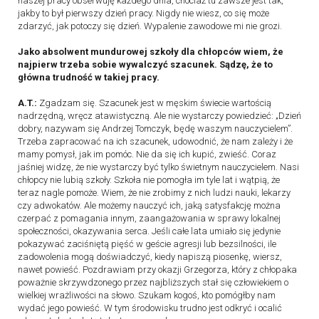
naszej pracy obserwuję każdego dnia, chociaż tu zawsze jest tak,
jakby to był pierwszy dzień pracy. Nigdy nie wiesz, co się może
zdarzyć, jak potoczy się dzień. Wypalenie zawodowe mi nie grozi.
Jako absolwent mundurowej szkoły dla chłopców wiem, że
najpierw trzeba sobie wywalczyć szacunek. Sądzę, że to
główna trudność w takiej pracy.
A.T.:
Zgadzam się. Szacunek jest w męskim świecie wartością
nadrzędną, wręcz atawistyczną. Ale nie wystarczy powiedzieć: „Dzień
dobry, nazywam się Andrzej Tomczyk, będę waszym nauczycielem”.
Trzeba zapracować na ich szacunek, udowodnić, że nam zależy i że
mamy pomysł, jak im pomóc. Nie da się ich kupić, zwieść. Coraz
jaśniej widzę, że nie wystarczy być tylko świetnym nauczycielem. Nasi
chłopcy nie lubią szkoły. Szkoła nie pomogła im tyle lat i wątpią, że
teraz nagle pomoże. Wiem, że nie zrobimy z nich ludzi nauki, lekarzy
czy adwokatów. Ale możemy nauczyć ich, jaką satysfakcję można
czerpać z pomagania innym, zaangażowania w sprawy lokalnej
społeczności, okazywania serca. Jeśli całe lata umiało się jedynie
pokazywać zaciśniętą pięść w geście agresji lub bezsilności, ile
zadowolenia mogą doświadczyć, kiedy napiszą piosenkę, wiersz,
nawet powieść. Pozdrawiam przy okazji Grzegorza, który z chłopaka
poważnie skrzywdzonego przez najbliższych stał się człowiekiem o
wielkiej wrażliwości na słowo. Szukam kogoś, kto pomógłby nam
wydać jego powieść. W tym środowisku trudno jest odkryć i ocalić