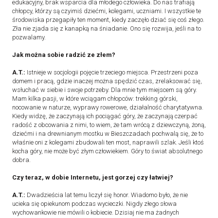
edukacyjny, brak wsparcia dla młodego człowieka. Do nas trafiają
chłopcy, którzy są czyimiś dziećmi, kolegami, uczniami. I wszystkie te
środowiska przegapiły ten moment, kiedy zaczęło dziać się coś złego.
Zła nie zjada się z kanapką na śniadanie. Ono się rozwija, jeśli na to
pozwalamy.
Jak można sobie radzić ze złem?
A.T.:
Istnieje w socjologii pojęcie trzeciego miejsca. Przestrzeni poza
domem i pracą, gdzie inaczej można spędzić czas, zrelaksować się,
wsłuchać w siebie i swoje potrzeby. Dla mnie tym miejscem są góry.
Mam kilka pasji, w które wciągam chłopców: trekking górski,
nocowanie w naturze, wyprawy rowerowe, działalność charytatywna.
Kiedy widzę, że zaczynają ich pociągać góry, że zaczynają czerpać
radość z obcowania z nimi, to wiem, że tam wrócą z dziewczyną, żoną,
dziećmi i na drewnianym mostku w Bieszczadach pochwalą się, że to
właśnie oni z kolegami zbudowali ten most, naprawili szlak. Jeśli ktoś
kocha góry, nie może być złym człowiekiem. Góry to świat absolutnego
dobra.
Czy teraz, w dobie Internetu, jest gorzej czy łatwiej?
A.T.:
Dwadzieścia lat temu liczył się honor. Wiadomo było, że nie
ucieka się opiekunom podczas wycieczki. Nigdy złego słowa
wychowankowie nie mówili o kobiecie. Dzisiaj nie ma żadnych