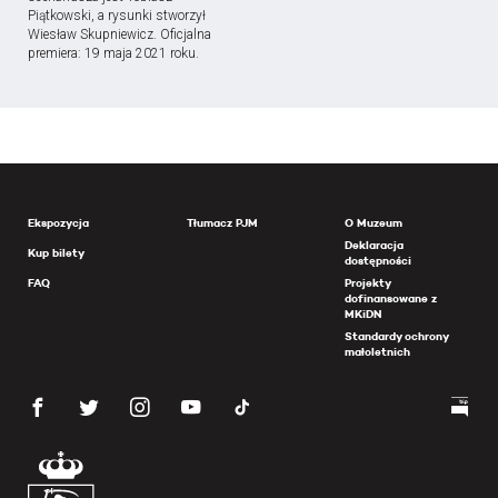
Piątkowski, a rysunki stworzył
Wiesław Skupniewicz. Oficjalna
premiera: 19 maja 2021 roku.
Ekspozycja
Tłumacz PJM
O Muzeum
Deklaracja
Kup bilety
dostępności
FAQ
Projekty
dofinansowane z
MKiDN
Standardy ochrony
małoletnich