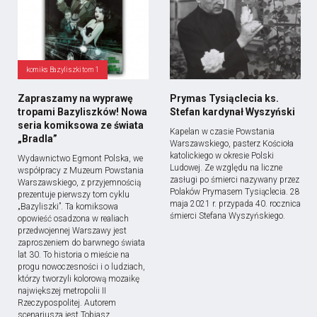
komiks Bazyliszki tom 1
Zapraszamy na wyprawę
Prymas Tysiąclecia ks.
tropami Bazyliszków! Nowa
Stefan kardynał Wyszyński
seria komiksowa ze świata
Kapelan w czasie Powstania
„Bradla”
Warszawskiego, pasterz Kościoła
katolickiego w okresie Polski
Wydawnictwo Egmont Polska, we
Ludowej. Ze względu na liczne
współpracy z Muzeum Powstania
zasługi po śmierci nazywany przez
Warszawskiego, z przyjemnością
Polaków Prymasem Tysiąclecia. 28
prezentuje pierwszy tom cyklu
maja 2021 r. przypada 40. rocznica
„Bazyliszki”. Ta komiksowa
śmierci Stefana Wyszyńskiego.
opowieść osadzona w realiach
przedwojennej Warszawy jest
zaproszeniem do barwnego świata
lat 30. To historia o mieście na
progu nowoczesności i o ludziach,
którzy tworzyli kolorową mozaikę
największej metropolii II
Rzeczypospolitej. Autorem
scenariusza jest Tobiasz