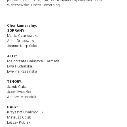
Warszawskiej Opery Kameralnej.
Chór kameralny:
SOPRANY:
Marta Czarkowska
Anna Grabowska
Joanna Karpińska
ALTY:
Małgorzata Gałuszka – Armata
Ewa Puchalska
Ewelina Rzezińska
TENORY:
Jakub Caban
Jacek Iwaszko
Andrzej Marusiak
BASY:
Krzysztof Chalimoniuk
Mateusz Gołąb
Leszek Kubiak