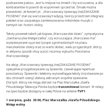
pozbawione patosu. Jest tu miejsce na śmiech i łzy wzruszenia, a dla
kombatantów to powrót do wspomnień sprzed lat. Śmiało można
powiedzieć, że koncert pt.: „Warszawiacy śpiewają (nie)ZAKAZANE
PIOSENKI” stał się warszawską tradycją, tworzy przestrzeń integracji
pokoleń oraz zaspakaja zainteresowania miłośników muzyki z
tamtych lat i historii stolicy.
Teksty piosenek takich jak bojowe „Warszawskie dzieci”, sympatyczna
„Sanitariuszka Małgorzatka”, czy wzruszająca „Warszawo ma”
wyśpiewywane są przez tysiące zgromadzonych na placu
mieszkańców stolicy oraz co warto dodać, wielu przyjezdnych, którzy
w aktywny sposób chcą uczcić rocznicę wybuchu Powstania
Warszawskiego.
Na akcję „Warszawiacy śpiewają (nie)ZAKAZANE PIOSENKI”
specjalnie przygotowywane są śpiewniki, zawierające repertuar
powstańczy. Śpiewniki i telebimy wyświetlające teksty (rozstawione po
obu stronach sceny) ułatwią zebranym wspólne śpiewanie.
Dla tych, którzy nie mogą dotrzeć na Plac Marszałka Józefa
Piłsudskiego Telewizja Polska będzie
transmitować
koncert. W relacji
na żywo będzie dostępny w całej Polsce na antenie
TVP1
.
1 sierpnia, godz. 20:00, Plac Marszałka Józefa Piłsudskiego.
Wstęp wolny.