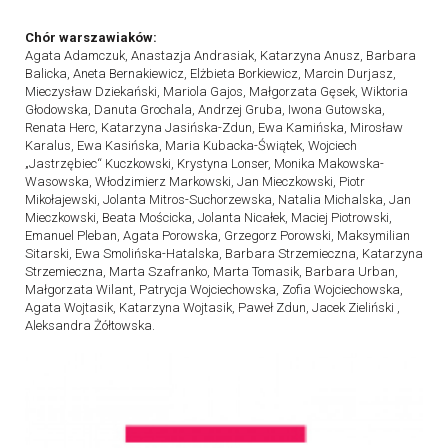
Chór warszawiaków:
Agata Adamczuk, Anastazja Andrasiak, Katarzyna Anusz, Barbara
Balicka, Aneta Bernakiewicz, Elżbieta Borkiewicz, Marcin Durjasz,
Mieczysław Dziekański, Mariola Gajos, Małgorzata Gęsek, Wiktoria
Głodowska, Danuta Grochala, Andrzej Gruba, Iwona Gutowska,
Renata Herc, Katarzyna Jasińska-Zdun, Ewa Kamińska, Mirosław
Karalus, Ewa Kasińska, Maria Kubacka-Świątek, Wojciech
„Jastrzębiec“ Kuczkowski, Krystyna Lonser, Monika Makowska-
Wasowska, Włodzimierz Markowski, Jan Mieczkowski, Piotr
Mikołajewski, Jolanta Mitros-Suchorzewska, Natalia Michalska, Jan
Mieczkowski, Beata Mościcka, Jolanta Nicałek, Maciej Piotrowski,
Emanuel Pleban, Agata Porowska, Grzegorz Porowski, Maksymilian
Sitarski, Ewa Smolińska-Hatalska, Barbara Strzemieczna, Katarzyna
Strzemieczna, Marta Szafranko, Marta Tomasik, Barbara Urban,
Małgorzata Wilant, Patrycja Wojciechowska, Zofia Wojciechowska,
Agata Wojtasik, Katarzyna Wojtasik, Paweł Zdun, Jacek Zieliński ,
Aleksandra Żółtowska.