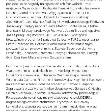
posiada liczne nagrody na ogólnopolskich festiwalach – m.in. 1.
miejsce na Ogólnopolskim Festiwalu Piosenki Rozrywko-Jazzowej w
Lublinie, Grand Prix Festiwalu „Wygraj sukces”, Grand Prix
Ogólnopolskiego Festiwalu Piosenki Filmowej i Musicalowej -
„Soundtrack” . Jest również finalistą 45. Międzynarodowego Festiwalu
Jazzowego Tradycyjnego Old Jazz Meeting - Złota Tarka, a także
finalista XI Międzynarodowego Festiwalu Jazzu Tradycyjnego „Hot
Jazz Spring” Częstochowa 2015. W 2009 roku wystąpił w
telewizyjnym programie Szansa na Sukces w TVP2 w repertuarze
Piotra Szczepanika. Uczestnik wielu warsztatów muzycznych
podczas których pracował m.in. z: Elżbietą Zapendowską, Anną
Serafińską, Januszem Szromem, Grażyną Łobaszewską, Patrycją
Golą, Ewą Bem, Mieczysławem Szcześniakiem.
Piotr Pieron (bas) – ś
piewak, kameralista, chórmistrz. Jako solista
występował m.in. na deskach Teatru Wielkiego w Poznaniu,
Filharmonii Krakowskiej, Filharmonii Wrocławskiej w ramach
Wratislavia Cantans, Filharmonii Narodowej w IX symfonii Beethovena
na zakończenie sezonu oraz na scenach w Hiszpanii i Japonii.
Zapraszany przez Marca Minkowskiego do współpracy z Orkiestrą
Sinfonia Varsovia. Założyciel i kierownik artystyczny pierwszego w
Polsce zespołu wokalnego muzyki współczesnej proMODERN,
nagrodzonego dwiema statuetkami Fryderyk 2015. Ceniony
kameralista, współpracujący z ensemblami muzyki dawnej oraz
jazzowej. Zajmuje się również działalnością aktorską. Solista