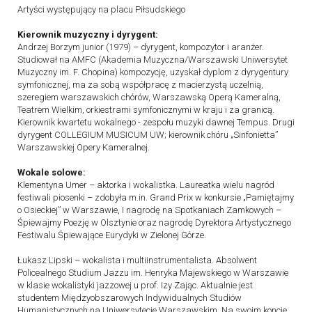
Artyści występujący na placu Piłsudskiego
Kierownik muzyczny i dyrygent:
Andrzej Borzym junior (1979) – dyrygent, kompozytor i aranżer.
Studiował na AMFC (Akademia Muzyczna/Warszawski Uniwersytet
Muzyczny im. F. Chopina) kompozycję, uzyskał dyplom z dyrygentury
symfonicznej, ma za sobą współpracę z macierzystą uczelnią,
szeregiem warszawskich chórów, Warszawską Operą Kameralną,
Teatrem Wielkim, orkiestrami symfonicznymi w kraju i za granicą.
Kierownik kwartetu wokalnego - zespołu muzyki dawnej Tempus. Drugi
dyrygent COLLEGIUM MUSICUM UW; kierownik chóru „Sinfonietta”
Warszawskiej Opery Kameralnej.
Wokale solowe:
Klementyna Umer – aktorka i wokalistka. Laureatka wielu nagród
festiwali piosenki – zdobyła m.in. Grand Prix w konkursie „Pamiętajmy
o Osieckiej” w Warszawie, I nagrodę na Spotkaniach Zamkowych –
Śpiewajmy Poezję w Olsztynie oraz nagrodę Dyrektora Artystycznego
Festiwalu Śpiewające Eurydyki w Zielonej Górze.
Łukasz Lipski – wokalista i multiinstrumentalista. Absolwent
Policealnego Studium Jazzu im. Henryka Majewskiego w Warszawie
w klasie wokalistyki jazzowej u prof. Izy Zając. Aktualnie jest
studentem Międzyobszarowych Indywidualnych Studiów
Humanistycznych na Uniwersytecie Warszawskim. Na swoim koncie