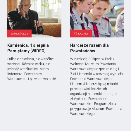
wolność łączy
73. rocznica
Kamienica. 1 sierpnia
Harcerze razem dla
Pamiętamy [WIDEO]
Powstańców
Odległe pokolenia, ale wspólne
W niedzielę 30 lipca w Parku
wartości. Różnica wieku, ale
Wolności Muzeum Powstania
jedność wrażliwości. Młody
Warszawskiego rozpocznie się I
listonosz i Powstaniec
Zlot Harcerski w rocznicę wybuchu
Warszawski. Łączy ich wolność.
Powstania Warszawskiego.
Hasłem „Harcerze łączą miasto“
przedstawiciele czterech
organizacji harcerskich pragną
złożyć hołd Powstańcom
Warszawskim. Program zlotu
przygotowuje Muzeum Powstania
Warszawskiego.