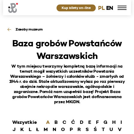
PL
EN
Kup bilety on-line
Zasoby muzeum
Baza grobów Powstańców
Warszawskich
W tym miejscu tworzymy kompletną bazę informacji na
temat mogił wszystkich uczestników Powstania
Warszawskiego – żołnierzy i członków służb - zmarłych od
1944 r. do dziś. Stale aktualizowany wykaz po raz pierwszy
obejmie nekropolie warszawskie, ogólnopolskie i
zagraniczne. Pomóż nam uzupełnić bazę! Projekt Baza
grobów Powstańców Warszawskich jest dofinansowana
przez MKiDN.
Wszystkie
A
B
C
Ć
D
E
F
G
H
I
J
K
L
Ł
M
N
O
P
R
S
Ś
T
U
V