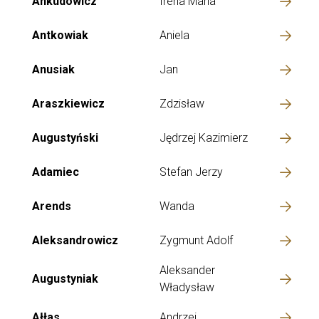
Ankudowicz
Irena Maria
Antkowiak
Aniela
Anusiak
Jan
Araszkiewicz
Zdzisław
Augustyński
Jędrzej Kazimierz
Adamiec
Stefan Jerzy
Arends
Wanda
Aleksandrowicz
Zygmunt Adolf
Aleksander
Augustyniak
Władysław
Ałłas
Andrzej