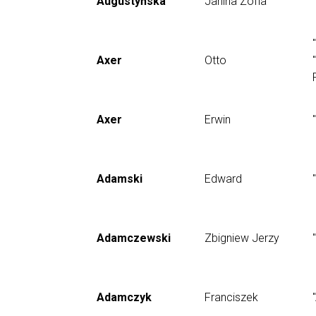
Augustyńska
Janina Zofia
Axer
Otto
Axer
Erwin
Adamski
Edward
Adamczewski
Zbigniew Jerzy
Adamczyk
Franciszek