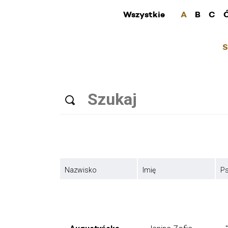
Wszystkie
A
B
C
S
Nazwisko
Imię
P