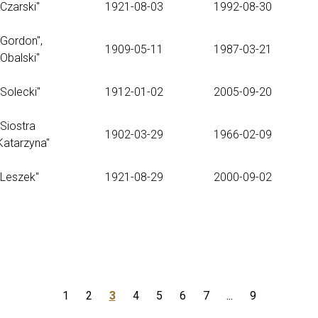
"Czarski"
1921-08-03
1992-08-30
"Gordon",
1909-05-11
1987-03-21
"Obalski"
"Solecki"
1912-01-02
2005-09-20
"Siostra
1902-03-29
1966-02-09
Katarzyna"
"Leszek"
1921-08-29
2000-09-02
1
2
3
4
5
6
7
...
9