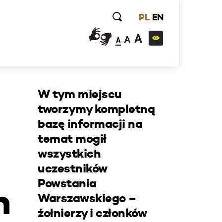
PL
EN
A
A
A
W tym miejscu
tworzymy kompletną
bazę informacji na
temat mogił
wszystkich
uczestników
Powstania
h
Warszawskiego –
żołnierzy i członków