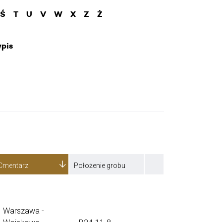
Ś
T
U
V
W
X
Z
Ż
pis
Cmentarz
Położenie grobu
Warszawa -