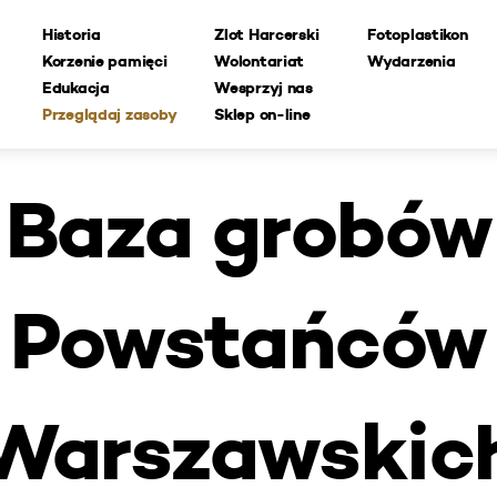
Historia
Zlot Harcerski
Fotoplastikon
Korzenie pamięci
Wolontariat
Wydarzenia
Edukacja
Wesprzyj nas
Przeglądaj zasoby
Sklep on-line
Baza grobów
Powstańców
Warszawskic