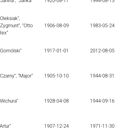
"Janina", "Janka"
1920-08-17
1944-08-13
"Oleksiak",
"Zygmunt", "Otto
1906-08-09
1983-05-24
Rex"
"Gomólski"
1917-01-01
2012-08-05
"Czarny", "Major"
1905-10-10
1944-08-31
"Wichura"
1928-04-08
1944-09-16
"Artur"
1907-12-24
1971-11-30