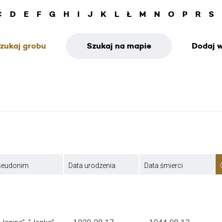
Ć
D
E
F
G
H
I
J
K
L
Ł
M
N
O
P
R
S
zukaj grobu
Szukaj na mapie
Dodaj w
seudonim
Data urodzenia
Data śmierci