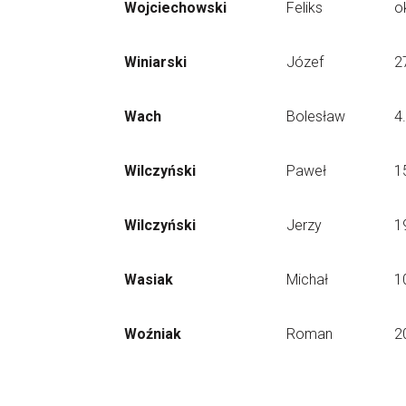
Wojciechowski
Feliks
o
Winiarski
Józef
2
Wach
Bolesław
4
Wilczyński
Paweł
1
Wilczyński
Jerzy
1
Wasiak
Michał
1
Woźniak
Roman
2