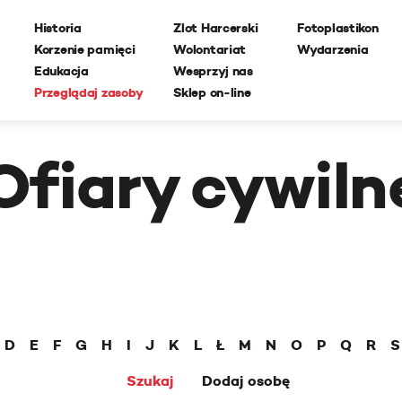
Historia
Zlot Harcerski
Fotoplastikon
Korzenie pamięci
Wolontariat
Wydarzenia
Edukacja
Wesprzyj nas
Przeglądaj zasoby
Sklep on-line
Ofiary cywiln
D
E
F
G
H
I
J
K
L
Ł
M
N
O
P
Q
R
S
Szukaj
Dodaj osobę