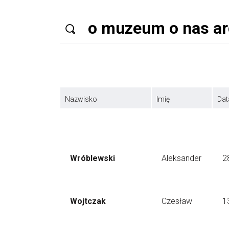
Nazwisko
Imię
Dat
Wróblewski
Aleksander
2
Wojtczak
Czesław
1