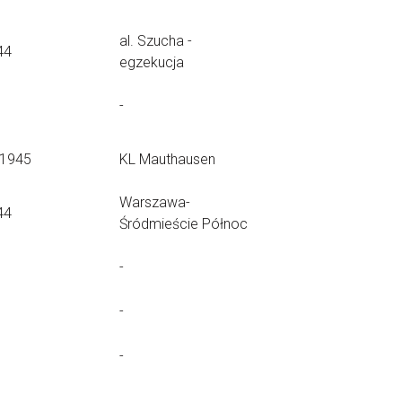
al. Szucha -
44
egzekucja
-
.1945
KL Mauthausen
Warszawa-
44
Śródmieście Północ
-
-
-