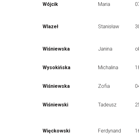
Wójcik
Maria
0
Wlazeł
Stanisław
3
Wiśniewska
Janina
o
Wysokińska
Michalina
1
Wiśniewska
Zofia
0
Wiśniewski
Tadeusz
2
Więckowski
Ferdynand
1