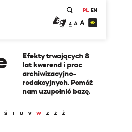
PL
EN
A
A
A
e
Efekty trwających 8
lat kwerend i prac
archiwizacyjno-
redakcyjnych. Pomóż
nam uzupełnić bazę.
Ś
T
U
V
W
Z
Ż
Ź