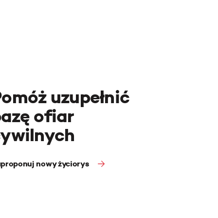
Pomóż uzupełnić
azę ofiar
cywilnych
proponuj nowy życiorys