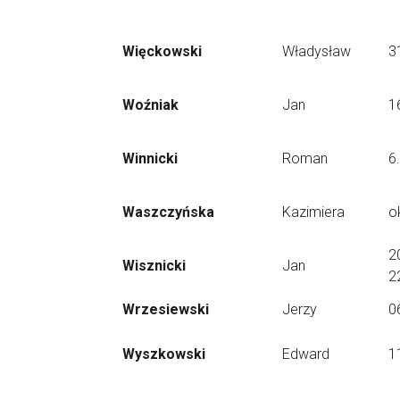
Więckowski
Władysław
3
Woźniak
Jan
1
Winnicki
Roman
6
Waszczyńska
Kazimiera
o
2
Wisznicki
Jan
2
Wrzesiewski
Jerzy
0
Wyszkowski
Edward
1