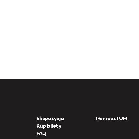
Ekspozycja
Tłumacz PJM
Kup bilety
FAQ