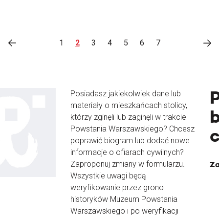
1
2
3
4
5
6
7
Posiadasz jakiekolwiek dane lub
materiały o mieszkańcach stolicy,
b
którzy zginęli lub zaginęli w trakcie
Powstania Warszawskiego? Chcesz
poprawić biogram lub dodać nowe
informacje o ofiarach cywilnych?
Zaproponuj zmiany w formularzu.
Za
Wszystkie uwagi będą
weryfikowanie przez grono
historyków Muzeum Powstania
Warszawskiego i po weryfikacji