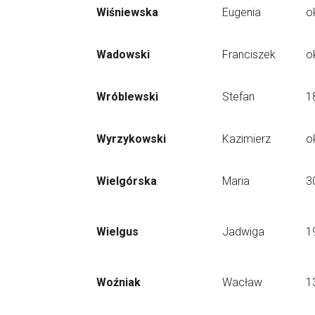
Wiśniewska
Eugenia
o
Wadowski
Franciszek
o
Wróblewski
Stefan
1
Wyrzykowski
Kazimierz
o
Wielgórska
Maria
3
Wielgus
Jadwiga
1
Woźniak
Wacław
1