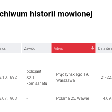
a ur.
Zawód
Adres
Data śmi
policjant
Prądzyńskiego 19,
8.10.1892
XXII
21-22
Warszawa
komisariatu
3.07.1908
-
Polarna 25, Wawer
14.09