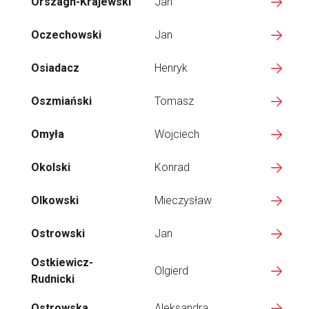
Orszagh-Krajewski
Jan
Oczechowski
Jan
Osiadacz
Henryk
Oszmiański
Tomasz
Omyła
Wojciech
Okolski
Konrad
Olkowski
Mieczysław
Ostrowski
Jan
Ostkiewicz-
Olgierd
Rudnicki
Ostrowska
Aleksandra