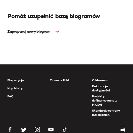
Pomóż uzupełnić bazę biogramów
Zaproponuj nowy biogram
Ekspozycja
Tłumacz PJM
O Muzeum
Deklaracja
Kup bilety
dostępności
FAQ
Projekty
dofinansowane z
MKiDN
Standardy ochrony
małoletnich