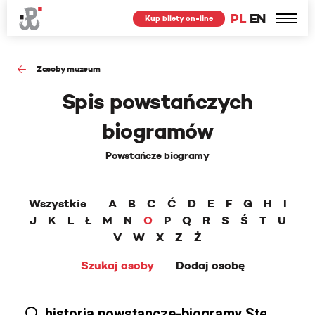
PL
EN
Kup bilety on-line
Zasoby muzeum
Spis powstańczych
biogramów
Powstańcze biogramy
Wszystkie
A
B
C
Ć
D
E
F
G
H
I
J
K
L
Ł
M
N
O
P
Q
R
S
Ś
T
U
V
W
X
Z
Ż
Szukaj osoby
Dodaj osobę