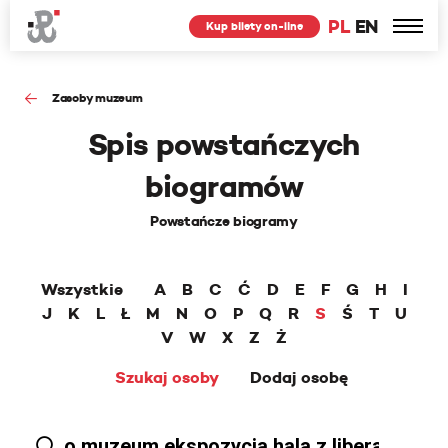
PL
EN
Kup bilety on-line
Zasoby muzeum
Spis powstańczych
biogramów
Powstańcze biogramy
Wszystkie
A
B
C
Ć
D
E
F
G
H
I
J
K
L
Ł
M
N
O
P
Q
R
S
Ś
T
U
V
W
X
Z
Ż
Szukaj osoby
Dodaj osobę