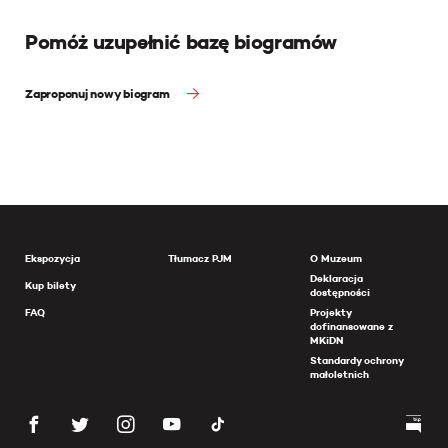
Pomóż uzupełnić bazę biogramów
Zaproponuj nowy biogram
Ekspozycja
Tłumacz PJM
O Muzeum
Deklaracja
Kup bilety
dostępności
FAQ
Projekty
dofinansowane z
MKiDN
Standardy ochrony
małoletnich