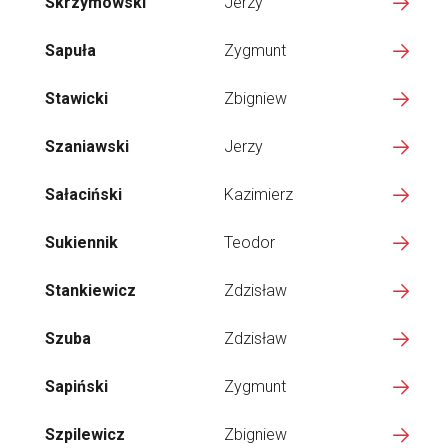
Skrzymowski
Jerzy
Sapuła
Zygmunt
Stawicki
Zbigniew
Szaniawski
Jerzy
Sałaciński
Kazimierz
Sukiennik
Teodor
Stankiewicz
Zdzisław
Szuba
Zdzisław
Sapiński
Zygmunt
Szpilewicz
Zbigniew