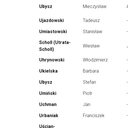
Ubysz
Mieczysław
Ujazdowski
Tadeusz
-
Umiastowski
Stanisław
-
Scholl (Utrata-
Wiesław
Scholl)
Uhrynowski
Włodzimierz
-
Ukielska
Barbara
-
Ubysz
Stefan
-
Umiński
Piotr
-
Uchman
Jan
-
Urbaniak
Franciszek
-
Uścian-