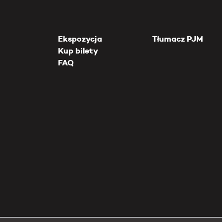
Ekspozycja
Tłumacz PJM
Kup bilety
FAQ