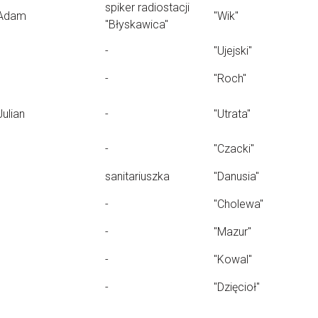
spiker radiostacji
Adam
"Wik"
"Błyskawica"
-
"Ujejski"
-
"Roch"
Julian
-
"Utrata"
-
"Czacki"
sanitariuszka
"Danusia"
-
"Cholewa"
-
"Mazur"
-
"Kowal"
-
"Dzięcioł"