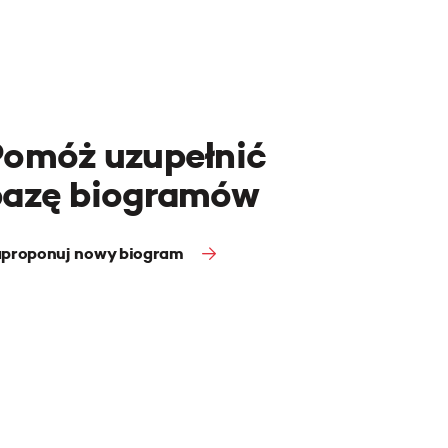
Pomóż uzupełnić
bazę biogramów
proponuj nowy biogram