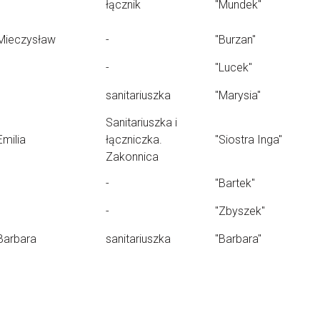
łącznik
"Mundek"
Mieczysław
-
"Burzan"
-
"Lucek"
sanitariuszka
"Marysia"
Sanitariuszka i
Emilia
łączniczka.
"Siostra Inga"
Zakonnica
-
"Bartek"
-
"Zbyszek"
Barbara
sanitariuszka
"Barbara"