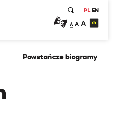
PL
EN
A
A
A
Powstańcze biogramy
h