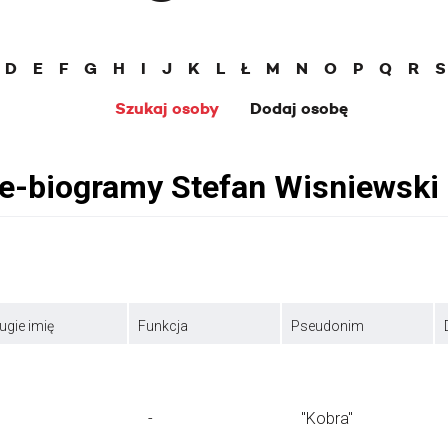
D
E
F
G
H
I
J
K
L
Ł
M
N
O
P
Q
R
S
Szukaj osoby
Dodaj osobę
ugie imię
Funkcja
Pseudonim
-
"Kobra"