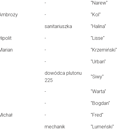
-
"Narew"
Ambroży
-
"Kol"
sanitariuszka
"Halina"
Hipolit
-
"Lisse"
Marian
-
"Krzemiński"
-
"Urban"
dowódca plutonu
"Siwy"
225
-
"Warta"
-
"Bogdan"
Michał
-
"Fred"
mechanik
"Lumeński"