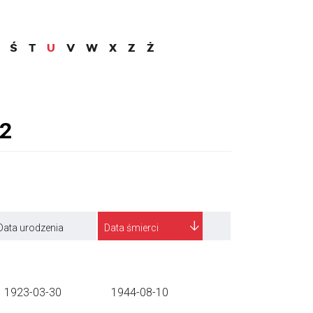
Ś
T
U
V
W
X
Z
Ż
Data urodzenia
Data śmierci
1923-03-30
1944-08-10