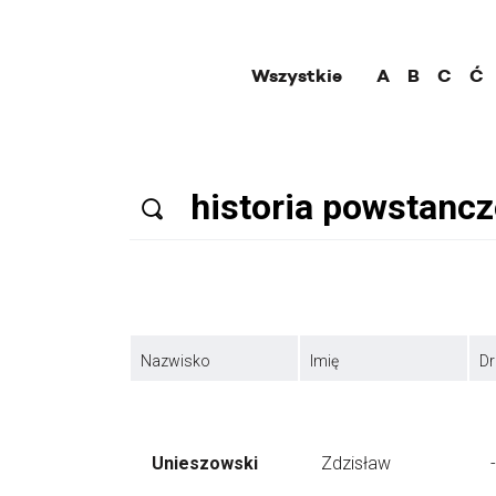
Wszystkie
A
B
C
Ć
Nazwisko
Imię
Dr
Unieszowski
Zdzisław
-