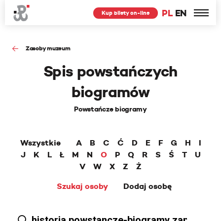
PL
EN
Kup bilety on-line
Zasoby muzeum
Spis powstańczych
biogramów
Powstańcze biogramy
Wszystkie
A
B
C
Ć
D
E
F
G
H
I
J
K
L
Ł
M
N
O
P
Q
R
S
Ś
T
U
V
W
X
Z
Ż
Szukaj osoby
Dodaj osobę