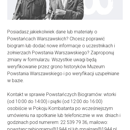
Posiadasz jakiekolwiek dane lub materiały o
Powstańcach Warszawskich? Chcesz poprawić
biogram lub dodać nowe informacje o uczestnikach i
żołnierzach Powstania Warszawskiego? Zaproponuj
zmiany w formularzu. Wszystkie uwagi będą
weryfikowanie przez grono historyków Muzeum
Powstania Warszawskiego i po weryfikacji uzupełniane
w bazie.
Kontakt w sprawie Powstańczych Biogramów: wtorki
(od 10:00 do 14:00) i piątki (od 12:00 do 16:00)
osobiście w Pokoju Kombatanta po wcześniejszym
umówieniu na spotkanie lub telefonicznie w ww. dniach i
godzinach pod numerem: 22 539 79 36, mailowo:
powstanczebiogramy@1944.pl lub mpalgan@1944.pl