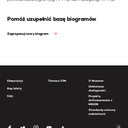
Pomóż uzupełnić bazę biogramów
Zaproponuj nowy biogram
Ekspozycja
Tłumacz PJM
O Muzeum
Deklaracja
Kup bilety
dostępności
FAQ
Projekty
dofinansowane z
MKiDN
Standardy ochrony
małoletnich