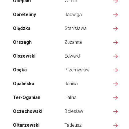
Ocepski
Witold
Obretenny
Jadwiga
Olędzka
Stanisława
Orszagh
Zuzanna
Olszewski
Edward
Osęka
Przemysław
Opalińska
Janina
Ter-Oganian
Halina
Oczechowski
Bolesław
Ołtarzewski
Tadeusz