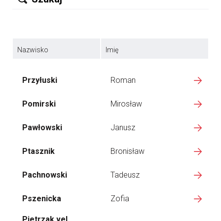
Nazwisko
Imię
Przyłuski
Roman
Pomirski
Mirosław
Pawłowski
Janusz
Ptasznik
Bronisław
Pachnowski
Tadeusz
Pszenicka
Zofia
Pietrzak vel