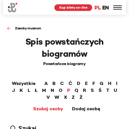
PL
EN
Kup bilety on-line
Zasoby muzeum
Spis powstańczych
biogramów
Powstańcze biogramy
Wszystkie
A
B
C
Ć
D
E
F
G
H
I
J
K
L
Ł
M
N
O
P
Q
R
S
Ś
T
U
V
W
X
Z
Ż
Szukaj osoby
Dodaj osobę