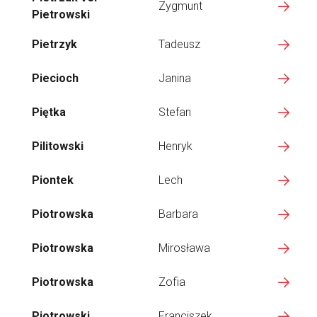
Zygmunt
Pietrowski
Pietrzyk
Tadeusz
Piecioch
Janina
Piętka
Stefan
Pilitowski
Henryk
Piontek
Lech
Piotrowska
Barbara
Piotrowska
Mirosława
Piotrowska
Zofia
Piotrowski
Franciszek