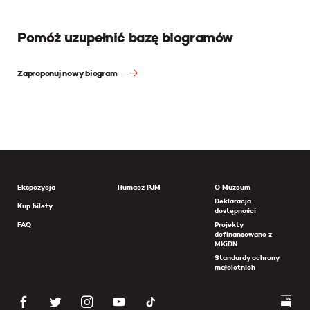
Pomóż uzupełnić bazę biogramów
Zaproponuj nowy biogram
Ekspozycja
Tłumacz PJM
O Muzeum
Deklaracja
Kup bilety
dostępności
FAQ
Projekty
dofinansowane z
MKiDN
Standardy ochrony
małoletnich