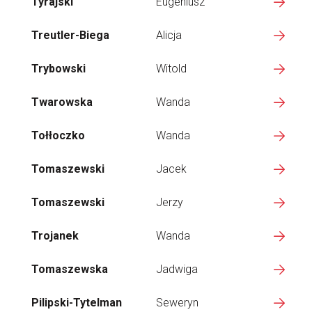
Tyrajski
Eugeniusz
Treutler-Biega
Alicja
Trybowski
Witold
Twarowska
Wanda
Tołłoczko
Wanda
Tomaszewski
Jacek
Tomaszewski
Jerzy
Trojanek
Wanda
Tomaszewska
Jadwiga
Pilipski-Tytelman
Seweryn