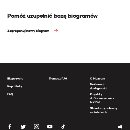
Pomóż uzupełnić bazę biogramów
Zaproponuj nowy biogram
Ekspozycja
Tłumacz PJM
O Muzeum
Deklaracja
Kup bilety
dostępności
FAQ
Projekty
dofinansowane z
MKiDN
Standardy ochrony
małoletnich