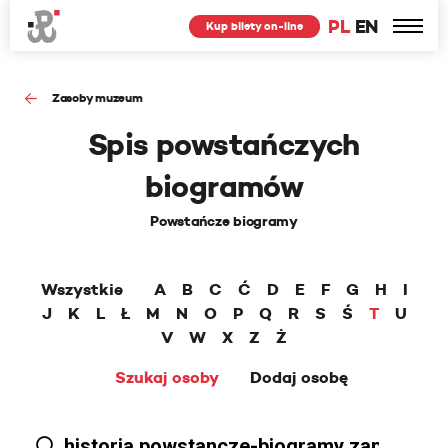
PL
EN
Kup bilety on-line
Zasoby muzeum
Spis powstańczych
biogramów
Powstańcze biogramy
Wszystkie
A
B
C
Ć
D
E
F
G
H
I
J
K
L
Ł
M
N
O
P
Q
R
S
Ś
T
U
V
W
X
Z
Ż
Szukaj osoby
Dodaj osobę