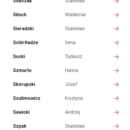
Sobczak
Stanisław
Siłuch
Waldemar
Sieradzki
Stanisław
Schirtładze
Irena
Suski
Tadeusz
Szmurło
Hanna
Skorupski
Józef
Szulimowicz
Krystyna
Sawicki
Andrzej
Szpak
Stanisław