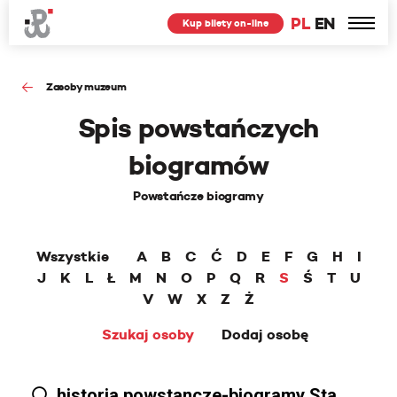
PL
EN
Kup bilety on-line
Zasoby muzeum
Spis powstańczych
biogramów
Powstańcze biogramy
Wszystkie
A
B
C
Ć
D
E
F
G
H
I
J
K
L
Ł
M
N
O
P
Q
R
S
Ś
T
U
V
W
X
Z
Ż
Szukaj osoby
Dodaj osobę