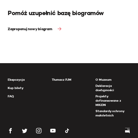
Pomóż uzupełnić bazę biogramów
Zaproponuj nowy biogram
Ekspozycja
Tłumacz PJM
O Muzeum
Deklaracja
Kup bilety
dostępności
FAQ
Projekty
dofinansowane z
MKiDN
Standardy ochrony
małoletnich