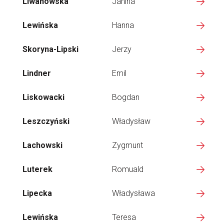
Liwanowska
Janina
Lewińska
Hanna
Skoryna-Lipski
Jerzy
Lindner
Emil
Liskowacki
Bogdan
Leszczyński
Władysław
Lachowski
Zygmunt
Luterek
Romuald
Lipecka
Władysława
Lewińska
Teresa