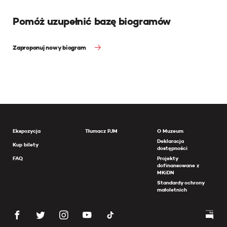
Pomóż uzupełnić bazę biogramów
Zaproponuj nowy biogram
Ekspozycja
Tłumacz PJM
O Muzeum
Deklaracja
Kup bilety
dostępności
FAQ
Projekty
dofinansowane z
MKiDN
Standardy ochrony
małoletnich