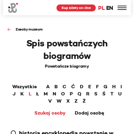
PL
EN
Kup bilety on-line
Zasoby muzeum
Spis powstańczych
biogramów
Powstańcze biogramy
Wszystkie
A
B
C
Ć
D
E
F
G
H
I
J
K
L
Ł
M
N
O
P
Q
R
S
Ś
T
U
V
W
X
Z
Ż
Szukaj osoby
Dodaj osobę