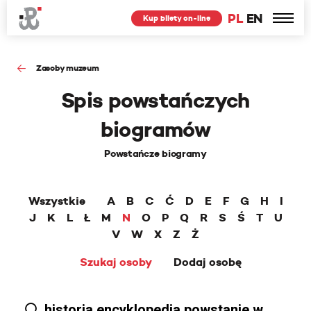
PL
EN
Kup bilety on-line
Zasoby muzeum
Spis powstańczych
biogramów
Powstańcze biogramy
Wszystkie
A
B
C
Ć
D
E
F
G
H
I
J
K
L
Ł
M
N
O
P
Q
R
S
Ś
T
U
V
W
X
Z
Ż
Szukaj osoby
Dodaj osobę