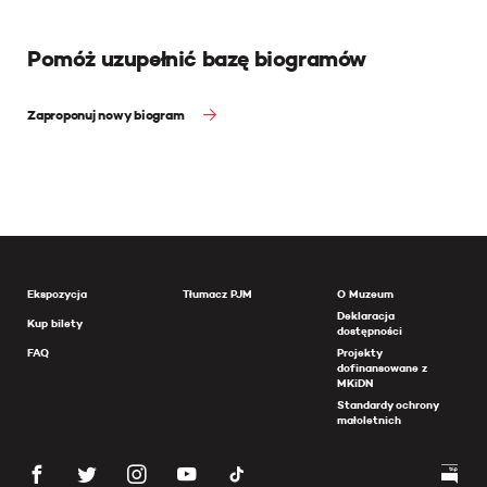
Pomóż uzupełnić bazę biogramów
Zaproponuj nowy biogram
Ekspozycja
Tłumacz PJM
O Muzeum
Deklaracja
Kup bilety
dostępności
FAQ
Projekty
dofinansowane z
MKiDN
Standardy ochrony
małoletnich