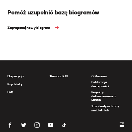
Pomóż uzupełnić bazę biogramów
Zaproponuj nowy biogram
Ekspozycja
Tłumacz PJM
O Muzeum
Deklaracja
Kup bilety
dostępności
FAQ
Projekty
dofinansowane z
MKiDN
Standardy ochrony
małoletnich