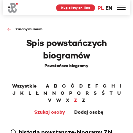
PL
EN
Kup bilety on-line
Zasoby muzeum
Spis powstańczych
biogramów
Powstańcze biogramy
Wszystkie
A
B
C
Ć
D
E
F
G
H
I
J
K
L
Ł
M
N
O
P
Q
R
S
Ś
T
U
V
W
X
Z
Ż
Szukaj osoby
Dodaj osobę