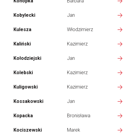
Konopka
Barbara
Kobylecki
Jan
Kulesza
Włodzimierz
Kaliński
Kazimierz
Kołodziejski
Jan
Kolebski
Kazimierz
Kuligowski
Kazimierz
Kossakowski
Jan
Kopacka
Bronisława
Kociszewski
Marek