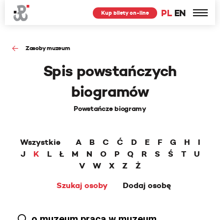
PL
EN
Kup bilety on-line
Zasoby muzeum
Spis powstańczych
biogramów
Powstańcze biogramy
Wszystkie
A
B
C
Ć
D
E
F
G
H
I
J
K
L
Ł
M
N
O
P
Q
R
S
Ś
T
U
V
W
X
Z
Ż
Szukaj osoby
Dodaj osobę