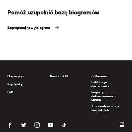
Pomóż uzupełnić bazę biogramów
Zaproponuj nowy biogram
Ekspozycja
Tłumacz PJM
O Muzeum
Deklaracja
Kup bilety
dostępności
FAQ
Projekty
dofinansowane z
MKiDN
Standardy ochrony
małoletnich