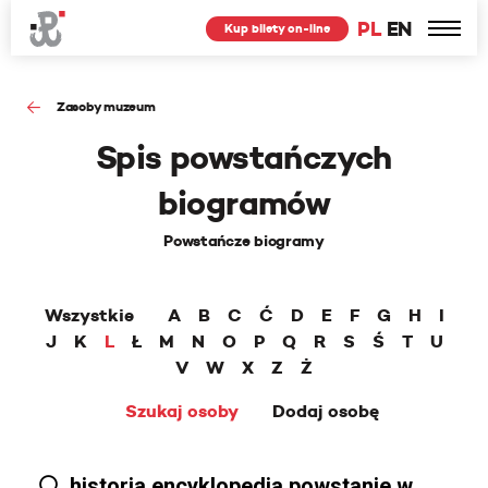
PL
EN
Kup bilety on-line
Zasoby muzeum
Spis powstańczych
biogramów
Powstańcze biogramy
Wszystkie
A
B
C
Ć
D
E
F
G
H
I
J
K
L
Ł
M
N
O
P
Q
R
S
Ś
T
U
V
W
X
Z
Ż
Szukaj osoby
Dodaj osobę