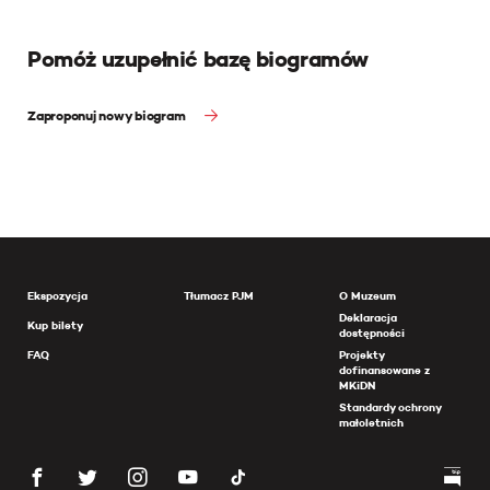
Pomóż uzupełnić bazę biogramów
Zaproponuj nowy biogram
Ekspozycja
Tłumacz PJM
O Muzeum
Deklaracja
Kup bilety
dostępności
FAQ
Projekty
dofinansowane z
MKiDN
Standardy ochrony
małoletnich