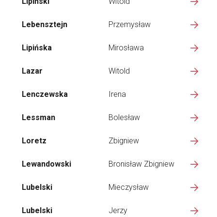
Lipiński
Witold
Lebensztejn
Przemysław
Lipińska
Mirosława
Lazar
Witold
Lenczewska
Irena
Lessman
Bolesław
Loretz
Zbigniew
Lewandowski
Bronisław Zbigniew
Lubelski
Mieczysław
Lubelski
Jerzy