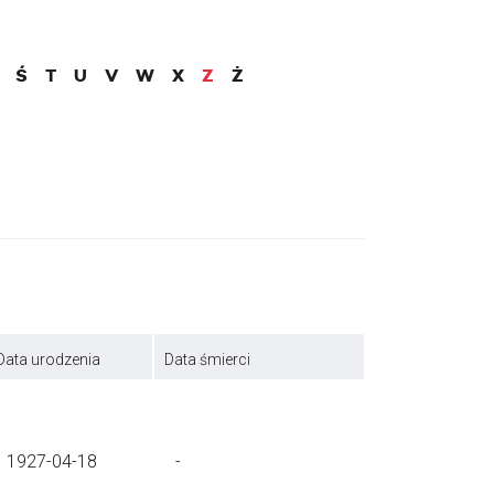
Ś
T
U
V
W
X
Z
Ż
Data urodzenia
Data śmierci
1927-04-18
-