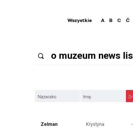
Wszystkie
A
B
C
Ć
Nazwisko
Imię
Dr
Zelman
Krystyna
-