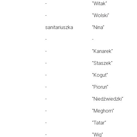
-
"Witak"
-
"Wolski"
sanitariuszka
"Nina"
-
-
-
"Kanarek"
-
"Staszek"
-
"Kogut"
-
"Piorun"
-
"Niedźwiedzki"
-
"Meghom"
-
"Tatar"
-
"Wig"