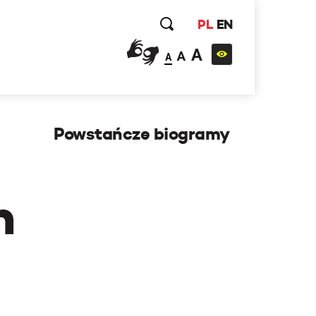
PL
EN
A
A
A
Powstańcze biogramy
h