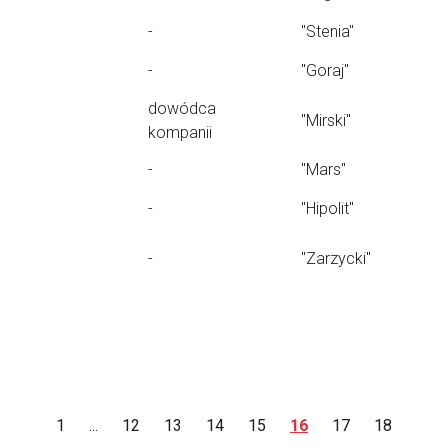
-
"Stenia"
-
"Goraj"
dowódca
"Mirski"
kompanii
-
"Mars"
-
"Hipolit"
-
"Zarzycki"
1
...
12
13
14
15
16
17
18