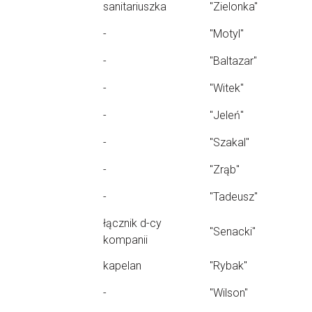
sanitariuszka
"Zielonka"
-
"Motyl"
-
"Baltazar"
-
"Witek"
-
"Jeleń"
-
"Szakal"
-
"Zrąb"
-
"Tadeusz"
łącznik d-cy
"Senacki"
kompanii
kapelan
"Rybak"
-
"Wilson"