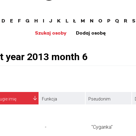
D
E
F
G
H
I
J
K
L
Ł
M
N
O
P
Q
R
S
Szukaj osoby
Dodaj osobę
ugie imię
Funkcja
Pseudonim
-
"Cyganka"