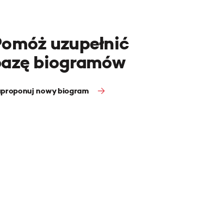
Pomóż uzupełnić
bazę biogramów
proponuj nowy biogram