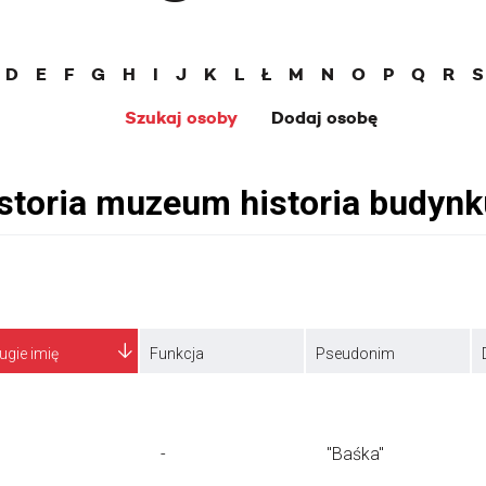
D
E
F
G
H
I
J
K
L
Ł
M
N
O
P
Q
R
S
Szukaj osoby
Dodaj osobę
ugie imię
Funkcja
Pseudonim
-
"Baśka"