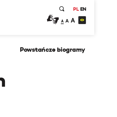
PL
EN
A
A
A
Powstańcze biogramy
h