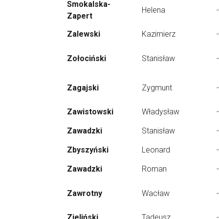
Smokalska-
Helena
-
Zapert
Zalewski
Kazimierz
-
Zołociński
Stanisław
-
Zagajski
Zygmunt
-
Zawistowski
Władysław
-
Zawadzki
Stanisław
-
Zbyszyński
Leonard
-
Zawadzki
Roman
-
Zawrotny
Wacław
-
Zieliński
Tadeusz
-