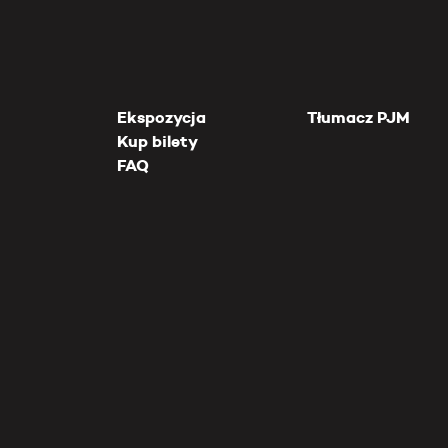
Ekspozycja
Tłumacz PJM
Kup bilety
FAQ