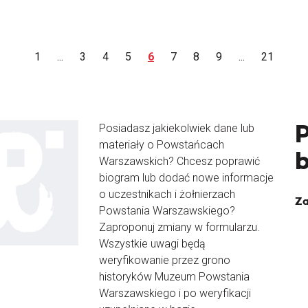
1
...
3
4
5
6
7
8
9
...
21
Posiadasz jakiekolwiek dane lub
materiały o Powstańcach
Warszawskich? Chcesz poprawić
biogram lub dodać nowe informacje
o uczestnikach i żołnierzach
Za
Powstania Warszawskiego?
Zaproponuj zmiany w formularzu.
Wszystkie uwagi będą
weryfikowanie przez grono
historyków Muzeum Powstania
Warszawskiego i po weryfikacji