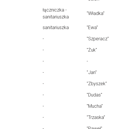
łączniczka -
"Władka"
sanitariuszka
sanitariuszka
"Ewa"
-
"Szperacz"
-
"Żuk"
-
-
-
"Jan"
-
"Zbyszek"
-
"Dudas"
-
"Mucha"
-
"Trzaska"
-
"Paweł"