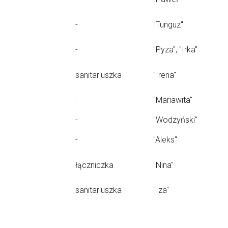
-
"Tunguz"
-
"Pyza", "Irka"
sanitariuszka
"Irena"
-
"Mariawita"
-
"Wodzyński"
-
"Aleks"
łączniczka
"Nina"
sanitariuszka
"Iza"