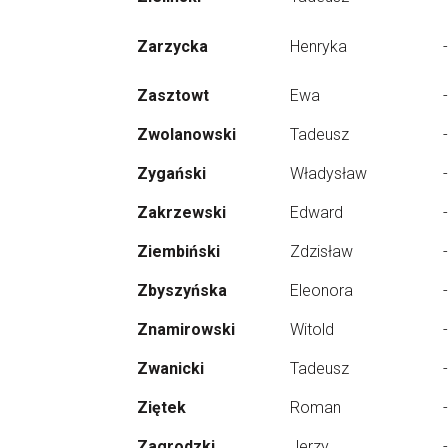
Zarzycka
Henryka
-
Zasztowt
Ewa
-
Zwolanowski
Tadeusz
-
Zygański
Władysław
-
Zakrzewski
Edward
-
Ziembiński
Zdzisław
-
Zbyszyńska
Eleonora
-
Znamirowski
Witold
-
Zwanicki
Tadeusz
-
Ziętek
Roman
-
Zagrodzki
Jerzy
-