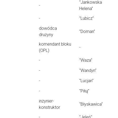
"Jankowska
-
Helena"
-
"Lubicz"
dowódca
"Doman"
drużyny
komendant bloku
-
(OPL)
-
"Waza"
-
"Wandyn"
-
"Lucjan"
-
"Piłuj"
inżynier-
"Błyskawica"
konstruktor
-
"Jeleń"