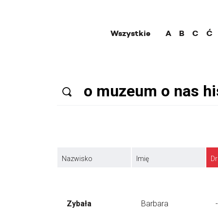
Wszystkie
A
B
C
Ć
Nazwisko
Imię
Dr
Zybała
Barbara
-