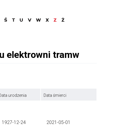
Ś
T
U
V
W
X
Z
Ż
Data urodzenia
Data śmierci
1927-12-24
2021-05-01