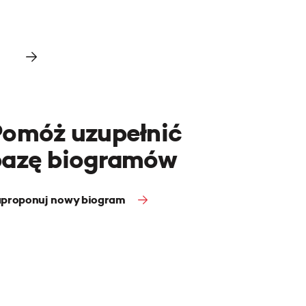
Pomóż uzupełnić
bazę biogramów
proponuj nowy biogram