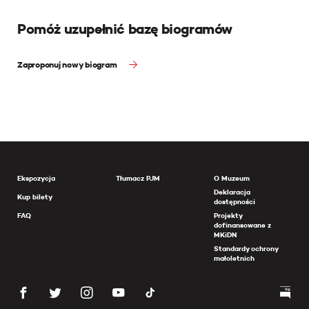
Pomóż uzupełnić bazę biogramów
Zaproponuj nowy biogram
Ekspozycja
Tłumacz PJM
O Muzeum
Deklaracja
Kup bilety
dostępności
FAQ
Projekty
dofinansowane z
MKiDN
Standardy ochrony
małoletnich