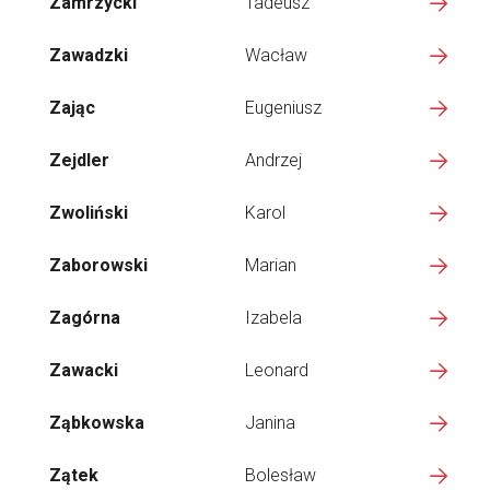
Zamrzycki
Tadeusz
Zawadzki
Wacław
Zając
Eugeniusz
Zejdler
Andrzej
Zwoliński
Karol
Zaborowski
Marian
Zagórna
Izabela
Zawacki
Leonard
Ząbkowska
Janina
Zątek
Bolesław