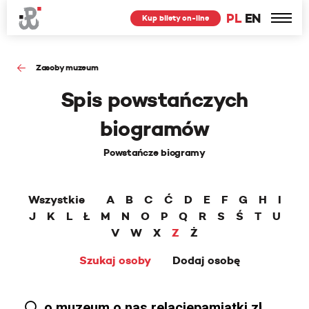
PL
EN
Kup bilety on-line
Zasoby muzeum
Spis powstańczych
biogramów
Powstańcze biogramy
Wszystkie
A
B
C
Ć
D
E
F
G
H
I
J
K
L
Ł
M
N
O
P
Q
R
S
Ś
T
U
V
W
X
Z
Ż
Szukaj osoby
Dodaj osobę