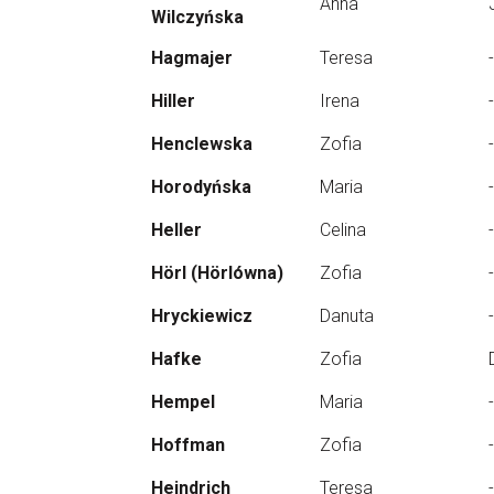
Anna
Wilczyńska
Hagmajer
Teresa
-
Hiller
Irena
-
Henclewska
Zofia
-
Horodyńska
Maria
-
Heller
Celina
-
Hörl (Hörlówna)
Zofia
-
Hryckiewicz
Danuta
-
Hafke
Zofia
Hempel
Maria
-
Hoffman
Zofia
-
Heindrich
Teresa
-