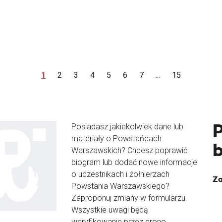
1
2
3
4
5
6
7
...
15
Posiadasz jakiekolwiek dane lub
materiały o Powstańcach
Warszawskich? Chcesz poprawić
biogram lub dodać nowe informacje
o uczestnikach i żołnierzach
Za
Powstania Warszawskiego?
Zaproponuj zmiany w formularzu.
Wszystkie uwagi będą
weryfikowanie przez grono