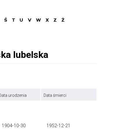
Ś
T
U
V
W
X
Z
Ż
Data urodzenia
Data śmierci
1904-10-30
1952-12-21