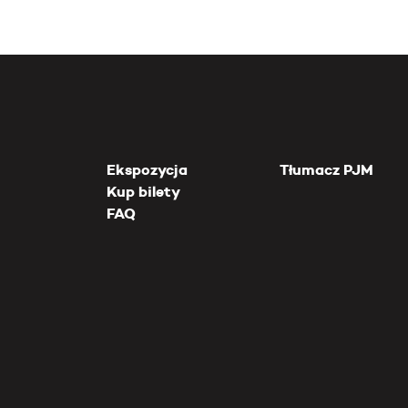
Ekspozycja
Tłumacz PJM
Kup bilety
FAQ