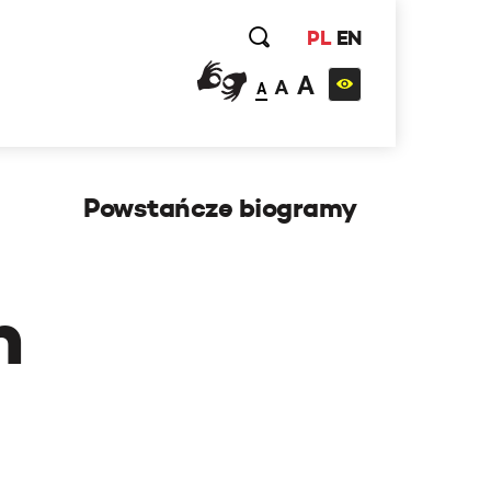
PL
EN
A
A
A
Powstańcze biogramy
h