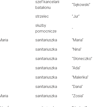
szef kancelarii
"Sękowski"
batalionu
strzelec
"Jur"
służby
-
pomocnicze
Maria
sanitariuszka
"Maria"
sanitariuszka
"Nina"
sanitariuszka
"Słoneczko"
sanitariuszka
"Ada"
sanitariuszka
"Maleńka"
sanitariuszka
"Dana"
Maria
sanitariuszka
"Zosia"