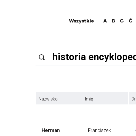
Wszystkie
A
B
C
Ć
Nazwisko
Imię
Dr
Herman
Franciszek