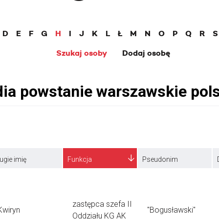
D
E
F
G
H
I
J
K
L
Ł
M
N
O
P
Q
R
S
Szukaj osoby
Dodaj osobę
ugie imię
Funkcja
Pseudonim
zastępca szefa II
Kwiryn
"Bogusławski"
Oddziału KG AK