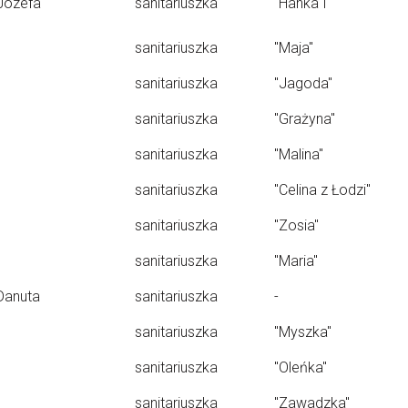
Józefa
sanitariuszka
"Hanka I"
sanitariuszka
"Maja"
sanitariuszka
"Jagoda"
sanitariuszka
"Grażyna"
sanitariuszka
"Malina"
sanitariuszka
"Celina z Łodzi"
sanitariuszka
"Zosia"
sanitariuszka
"Maria"
Danuta
sanitariuszka
-
sanitariuszka
"Myszka"
sanitariuszka
"Oleńka"
sanitariuszka
"Zawadzka"