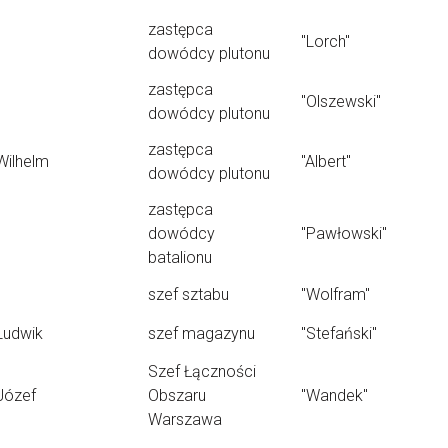
zastępca
"Lorch"
dowódcy plutonu
zastępca
"Olszewski"
dowódcy plutonu
zastępca
Wilhelm
"Albert"
dowódcy plutonu
zastępca
dowódcy
"Pawłowski"
batalionu
szef sztabu
"Wolfram"
Ludwik
szef magazynu
"Stefański"
Szef Łączności
Józef
Obszaru
"Wandek"
Warszawa