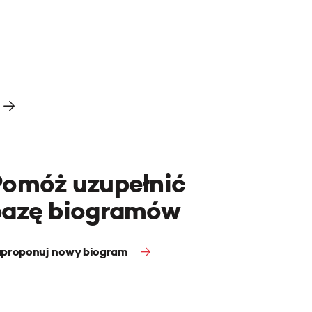
Pomóż uzupełnić
bazę biogramów
proponuj nowy biogram