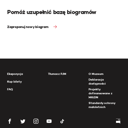
Pomóż uzupełnić bazę biogramów
Zaproponuj nowy biogram
Ekspozycja
Tłumacz PJM
O Muzeum
Deklaracja
Kup bilety
dostępności
FAQ
Projekty
dofinansowane z
MKiDN
Standardy ochrony
małoletnich