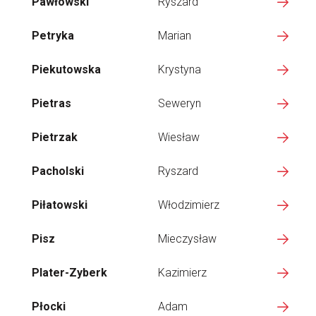
Pawłowski
Ryszard
Petryka
Marian
Piekutowska
Krystyna
Pietras
Seweryn
Pietrzak
Wiesław
Pacholski
Ryszard
Piłatowski
Włodzimierz
Pisz
Mieczysław
Plater-Zyberk
Kazimierz
Płocki
Adam