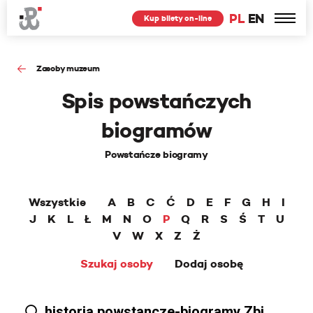
PL
EN
Kup bilety on-line
Zasoby muzeum
Spis powstańczych
biogramów
Powstańcze biogramy
Wszystkie
A
B
C
Ć
D
E
F
G
H
I
J
K
L
Ł
M
N
O
P
Q
R
S
Ś
T
U
V
W
X
Z
Ż
Szukaj osoby
Dodaj osobę