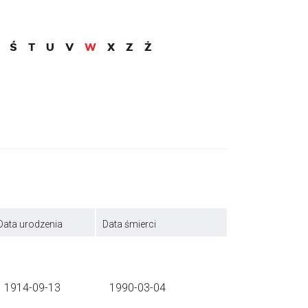
Ś
T
U
V
W
X
Z
Ż
Data urodzenia
Data śmierci
1914-09-13
1990-03-04