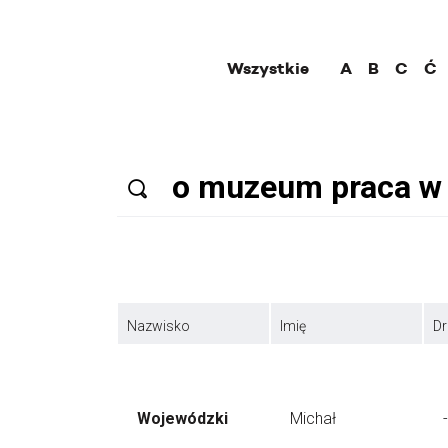
Wszystkie
A
B
C
Ć
Nazwisko
Imię
Dr
Wojewódzki
Michał
-