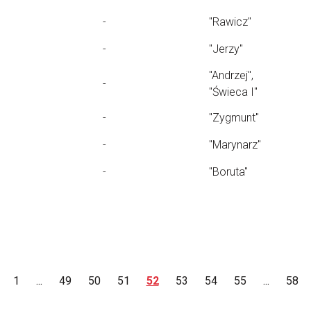
-
"Rawicz"
-
"Jerzy"
"Andrzej",
-
"Świeca I"
-
"Zygmunt"
-
"Marynarz"
-
"Boruta"
1
...
49
50
51
52
53
54
55
...
58