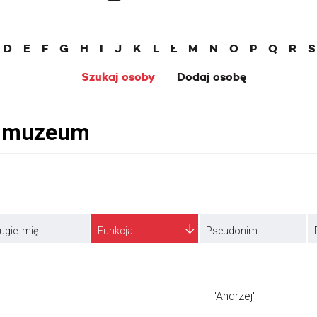
D
E
F
G
H
I
J
K
L
Ł
M
N
O
P
Q
R
S
Szukaj osoby
Dodaj osobę
ugie imię
Funkcja
Pseudonim
-
"Andrzej"