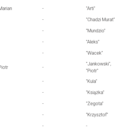
Marian
-
"Arti"
-
"Chadzi Murat"
-
"Mundzio"
-
"Aleks"
-
"Wacek"
"Jankowski",
Piotr
-
"Piotr"
-
"Kula"
-
"Książka"
-
"Żegota"
-
"Krzysztof"
-
-