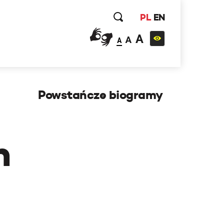
PL
EN
A
A
A
Powstańcze biogramy
h