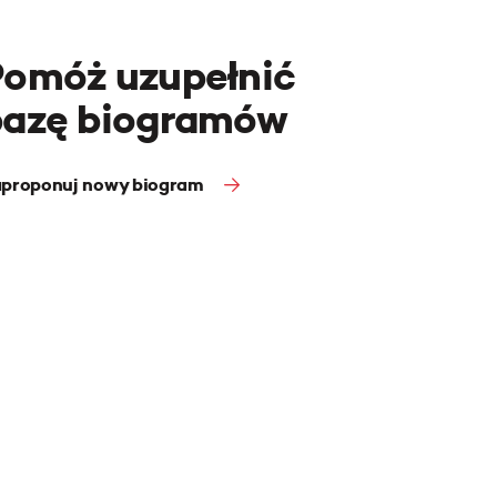
Pomóż uzupełnić
bazę biogramów
proponuj nowy biogram