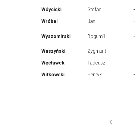
Wóycicki
Stefan
-
Wróbel
Jan
-
Wyszomirski
Bogumił
-
Waszyński
Zygmunt
-
Węcławek
Tadeusz
-
Witkowski
Henryk
-