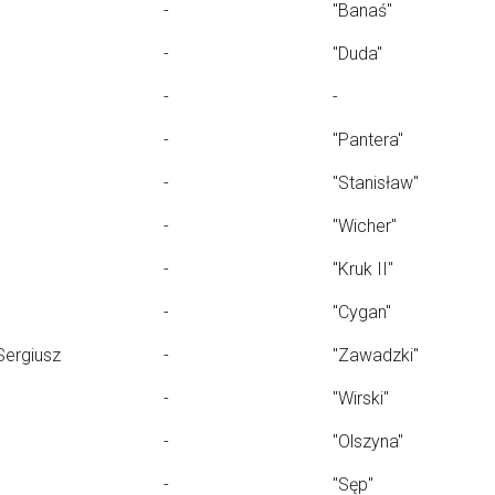
-
"Banaś"
-
"Duda"
-
-
-
"Pantera"
-
"Stanisław"
-
"Wicher"
-
"Kruk II"
-
"Cygan"
Sergiusz
-
"Zawadzki"
-
"Wirski"
-
"Olszyna"
-
"Sęp"