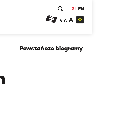
PL
EN
A
A
A
Powstańcze biogramy
h