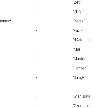
-
"Zet"
-
"Zbój"
Janusz
-
"Barski"
-
"Fuzik"
-
"d'Artagnan"
-
"Maj"
-
"Mucha"
-
"Hanzen"
-
"Śmigło"
-
-
-
"Stanisław"
-
"Czarnecki"