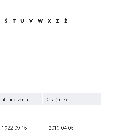
Ś
T
U
V
W
X
Z
Ż
Data urodzenia
Data śmierci
1922-09-15
2019-04-05