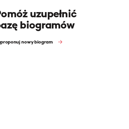
Pomóż uzupełnić
bazę biogramów
proponuj nowy biogram