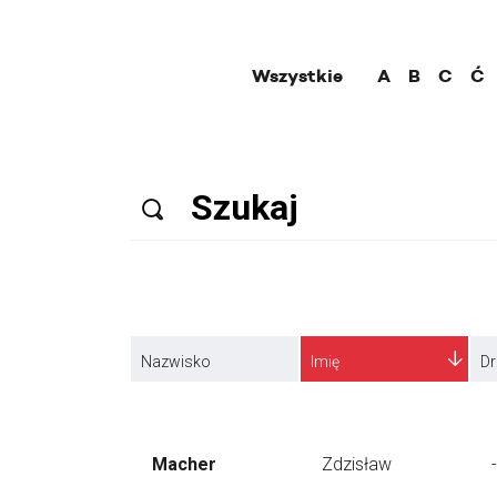
Wszystkie
A
B
C
Ć
Nazwisko
Imię
Dr
Macher
Zdzisław
-