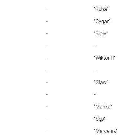
-
"Kuba"
-
"Cygan"
-
"Biały"
-
-
-
"Wiktor II"
-
-
-
"Sław"
-
-
-
"Mańka"
-
"Sęp"
-
"Marcelek"