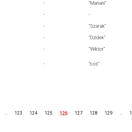
-
"Mariani"
-
-
-
"Szarak"
-
"Dzidek"
-
"Wiktor"
-
"Łoś"
...
123
124
125
126
127
128
129
...
1