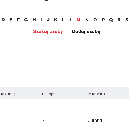
D
E
F
G
H
I
J
K
L
Ł
M
N
O
P
Q
R
S
Szukaj osoby
Dodaj osobę
ugie imię
Funkcja
Pseudonim
-
"Jurand"