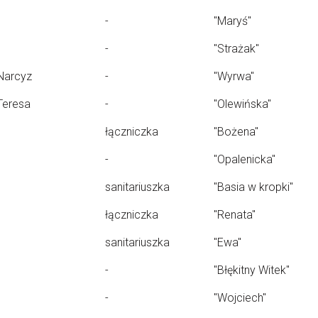
-
"Maryś"
-
"Strażak"
Narcyz
-
"Wyrwa"
Teresa
-
"Olewińska"
łączniczka
"Bożena"
-
"Opalenicka"
sanitariuszka
"Basia w kropki"
łączniczka
"Renata"
sanitariuszka
"Ewa"
-
"Błękitny Witek"
-
"Wojciech"