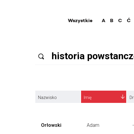
Wszystkie
A
B
C
Ć
Nazwisko
Imię
Dr
Orłowski
Adam
-