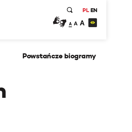
PL
EN
A
A
A
Powstańcze biogramy
h