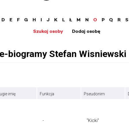
D
E
F
G
H
I
J
K
L
Ł
M
N
O
P
Q
R
S
Szukaj osoby
Dodaj osobę
ugie imię
Funkcja
Pseudonim
-
"Kicki"