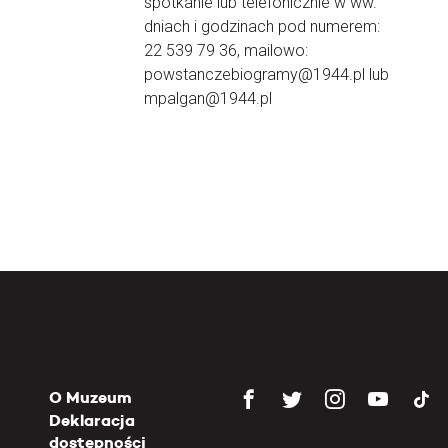
spotkanie lub telefonicznie w ww.
dniach i godzinach pod numerem:
22 539 79 36, mailowo:
powstanczebiogramy@1944.pl lub
mpalgan@1944.pl
O Muzeum
Deklaracja
dostępności