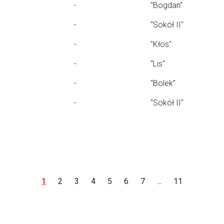
-
"Bogdan"
-
"Sokół II"
-
"Kłos"
-
"Lis"
-
"Bolek"
-
"Sokół II"
1
2
3
4
5
6
7
...
11