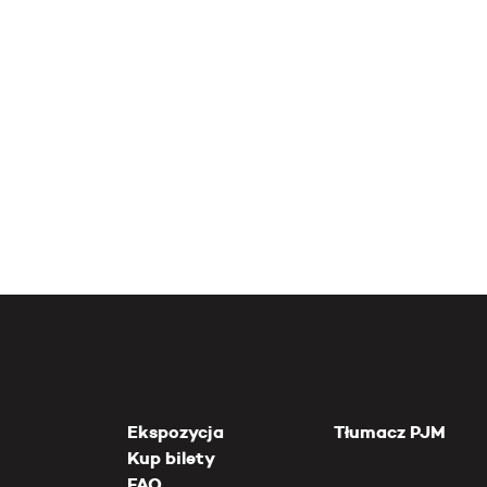
Ekspozycja
Tłumacz PJM
Kup bilety
FAQ