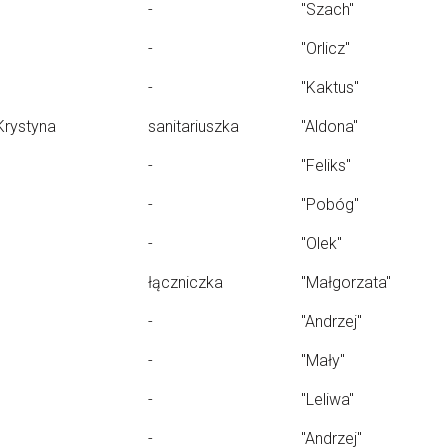
-
"Szach"
-
"Orlicz"
-
"Kaktus"
Krystyna
sanitariuszka
"Aldona"
-
"Feliks"
-
"Pobóg"
-
"Olek"
łączniczka
"Małgorzata"
-
"Andrzej"
-
"Mały"
-
"Leliwa"
-
"Andrzej"