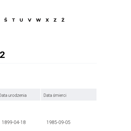
Ś
T
U
V
W
X
Z
Ż
Data urodzenia
Data śmierci
1899-04-18
1985-09-05