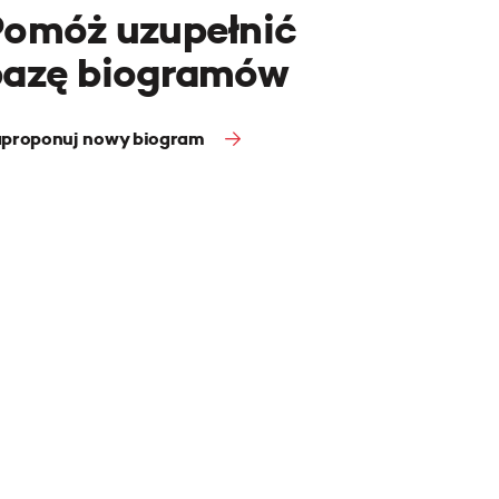
Pomóż uzupełnić
bazę biogramów
proponuj nowy biogram