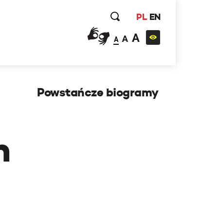
PL
EN
A
A
A
Powstańcze biogramy
h