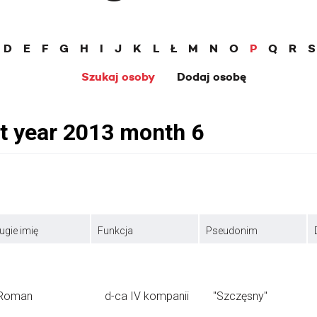
D
E
F
G
H
I
J
K
L
Ł
M
N
O
P
Q
R
S
Szukaj osoby
Dodaj osobę
ugie imię
Funkcja
Pseudonim
Roman
d-ca IV kompanii
"Szczęsny"