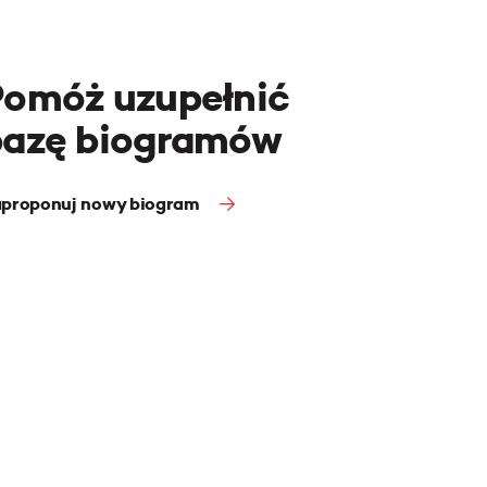
Pomóż uzupełnić
bazę biogramów
proponuj nowy biogram