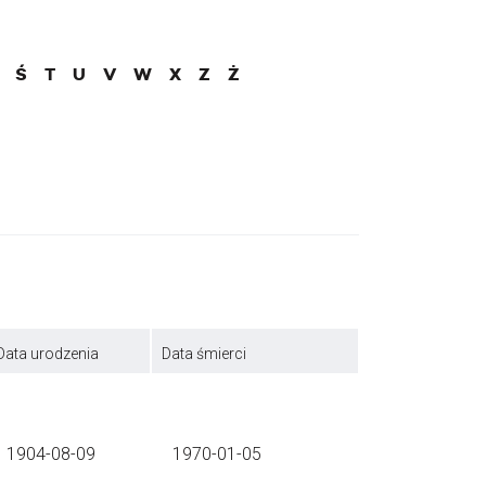
Ś
T
U
V
W
X
Z
Ż
Data urodzenia
Data śmierci
1904-08-09
1970-01-05