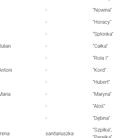
-
"Nowina"
-
"Horacy"
-
"Spłonka"
Julian
-
"Całka"
-
"Rola I"
Antoni
-
"Kord"
-
"Hubert"
Maria
-
"Maryna"
-
"Aloś"
-
"Dębina"
"Szpilka",
Irena
sanitariuszka
"Perełka"