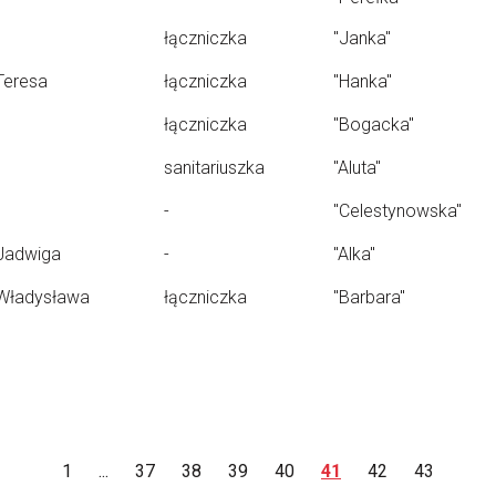
łączniczka
"Janka"
Teresa
łączniczka
"Hanka"
łączniczka
"Bogacka"
sanitariuszka
"Aluta"
-
"Celestynowska"
Jadwiga
-
"Alka"
Władysława
łączniczka
"Barbara"
1
...
37
38
39
40
41
42
43