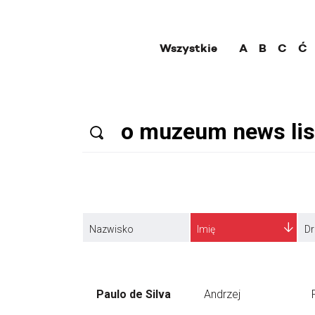
Wszystkie
A
B
C
Ć
Nazwisko
Imię
Dr
Paulo de Silva
Andrzej