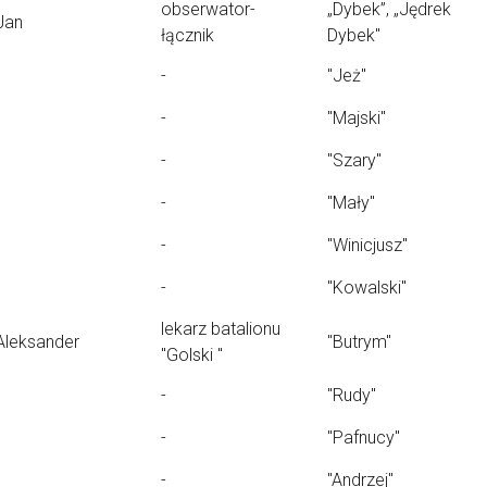
obserwator-
„Dybek”, „Jędrek
Jan
łącznik
Dybek"
-
"Jeż"
-
"Majski"
-
"Szary"
-
"Mały"
-
"Winicjusz"
-
"Kowalski"
lekarz batalionu
Aleksander
"Butrym"
"Golski "
-
"Rudy"
-
"Pafnucy"
-
"Andrzej"