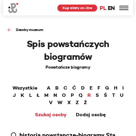
PL
EN
Kup bilety on-line
Zasoby muzeum
Spis powstańczych
biogramów
Powstańcze biogramy
Wszystkie
A
B
C
Ć
D
E
F
G
H
I
J
K
L
Ł
M
N
O
P
Q
R
S
Ś
T
U
V
W
X
Z
Ż
Szukaj osoby
Dodaj osobę