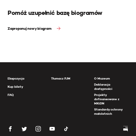
Pomóż uzupełnić bazę biogramów
Zaproponuj nowy biogram
Ekspozycja
Tłumacz PJM
O Muzeum
Deklaracja
Kup bilety
dostępności
FAQ
Projekty
dofinansowane z
MKiDN
Standardy ochrony
małoletnich