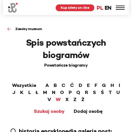
PL
EN
Kup bilety on-line
Zasoby muzeum
Spis powstańczych
biogramów
Powstańcze biogramy
Wszystkie
A
B
C
Ć
D
E
F
G
H
I
J
K
L
Ł
M
N
O
P
Q
R
S
Ś
T
U
V
W
X
Z
Ż
Szukaj osoby
Dodaj osobę