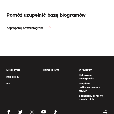
Pomóż uzupełnić bazę biogramów
Zaproponuj nowy biogram
Ekspozycja
Tłumacz PJM
O Muzeum
Deklaracja
Kup bilety
dostępności
FAQ
Projekty
dofinansowane z
MKiDN
Standardy ochrony
małoletnich