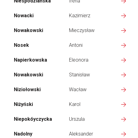
Niespodziańska
Irena
Nowacki
Kazimierz
Nowakowski
Mieczysław
Nosek
Antoni
Napierkowska
Eleonora
Nowakowski
Stanisław
Niziołowski
Wacław
Niżyński
Karol
Niepokóyczycka
Urszula
Nadolny
Aleksander