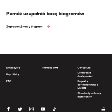
Pomóż uzupełnić bazę biogramów
Zaproponuj nowy biogram
Ekspozycja
Tłumacz PJM
O Muzeum
Deklaracja
Kup bilety
dostępności
FAQ
Projekty
dofinansowane z
MKiDN
Standardy ochrony
małoletnich