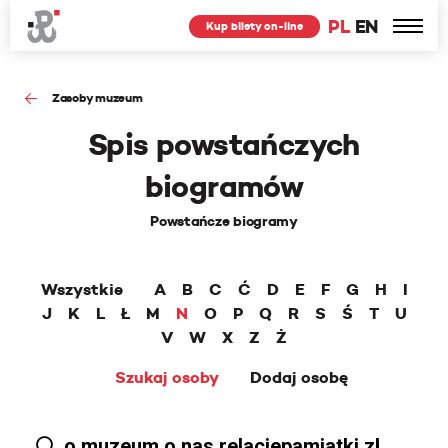
PL
EN
Kup bilety on-line
Zasoby muzeum
Spis powstańczych
biogramów
Powstańcze biogramy
Wszystkie
A
B
C
Ć
D
E
F
G
H
I
J
K
L
Ł
M
N
O
P
Q
R
S
Ś
T
U
V
W
X
Z
Ż
Szukaj osoby
Dodaj osobę